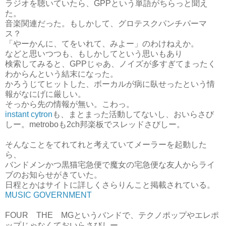
ラジオを聴いていたら、GPPという単語がちらっと聞え
た。
音楽関連だった。もしかして、グロテスクパンチパーマ
ス？
「やーかんに、てをいれて、みよー」のわけねえか。
などと思いつつも、もしかしてという思いもあり
検索してみると、GPPじゃあ、ノイズが多すぎてまったく
わからんという結末になった。
かろうじてヒットした、ボーカルが病に臥せったという情
報がなにげに厳しい。
そっから先の情報が無い。こわっ。
instant cytron
も、まとまった活動してないし、おいらさび
しー。metroboも2ch邦楽板でスレッドさびしー。
そんなことをてれてれと考えていてメーラーを起動した
ら、
バンドメンかつ黒猫宅急便で魔女の宅急便な友人からライ
ブのお知らせがきていた。
日程とかはサイトに詳しくさらりんこと掲載されている。
MUSIC GOVERNMENT
FOUR THE MGというバンドで、テクノポップやエレポ
ップじゃなくておいらさびしー。