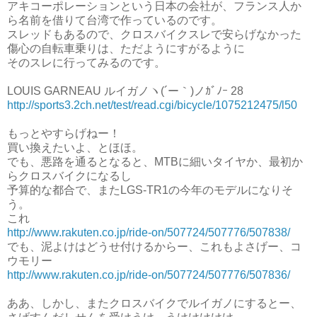
アキコーポレーションという日本の会社が、フランス人か
ら名前を借りて台湾で作っているのです。
スレッドもあるので、クロスバイクスレで安らげなかった
傷心の自転車乗りは、ただようにすがるように
そのスレに行ってみるのです。
LOUIS GARNEAU ルイガノヽ(´ー｀)ノｶﾞﾉｰ 28
http://sports3.2ch.net/test/read.cgi/bicycle/1075212475/l50
もっとやすらげねー！
買い換えたいよ、とほほ。
でも、悪路を通るとなると、MTBに細いタイヤか、最初か
らクロスバイクになるし
予算的な都合で、またLGS-TR1の今年のモデルになりそ
う。
これ
http://www.rakuten.co.jp/ride-on/507724/507776/507838/
でも、泥よけはどうせ付けるからー、これもよさげー、コ
ウモリー
http://www.rakuten.co.jp/ride-on/507724/507776/507836/
ああ、しかし、またクロスバイクでルイガノにするとー、