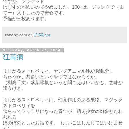
ですが、ブラケット
はずすのが怖いのでやめました。100+は、ジャンクで（ま
てー）入手したので安心です。
予備が三枚あります。
ranobe.com
at
12:50 pm
Saturday, March 27, 2004
狂苺病
まじかるストロベリィ、ヤングアニマルNo.7掲載分。
ちゅうか、共食いというやつではなかろうか。
（樹高千丈）落葉帰根というと聞こえはいいかも。意味が
違うけど。
まじかるストロベリィは、幻覚作用のある果物、マジック
ストロベリィを
食らってラリラリになった青年が、萌え少女の幻影とたわ
むれる
ほのぼのとしたお話です。（よいこはしんじてはいけませ
ん）