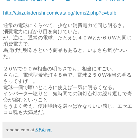
http://akizukidenshi.com/catalog/items2.php?c=bulb
通常の電球にくらべて、少ない消費電力で同じ明るさ。
消費電力にばかり目を向けていた。
が、逆に、通常の電球、たとえば４０Wとか６０Wと同じ
消費電力で、
馬鹿げた明るさという商品もあると、いまさら気がつい
た。
２０Wで９０W相当の明るさでも、相当にすごい。
さらに、電球型蛍光灯４８Wで、電球２５０W相当の明る
さってすげー。
電球一個で暗いところに使えば一気に明るくなる。
インバーター唸りと、短時間での消灯点灯の繰り返しで寿
命が縮むということ
をうまく考え、使用場所を選べばかなりいい感じ。エセエ
コロ魂も大満足だ。
ranobe.com
at
5:54 pm