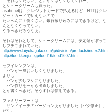
「それもください、とにかくはやくしてくれー」
とシュークリームも買った。
asahi-netは、クレジットカードで払えるけど、NTTはクレ
ジットカードで払えないので
たいへんに面倒くさい。銀行振り込みにはできるけど、な
んとなくやってない。
やるべきだろうなあ。
それはそれとして、シュークリームには、安定剤がぼっこ
しブチこまれていた。
http://www.taiyokagaku.com/jp/division/products/index2.html
http://food.kenji.ne.jp/food16/food1607.html
セブイレンブンは、
「パンが一層おいしくなりました」
よりも
「パンが少しマシになりました」
「パン作りを一から出直しました」
とか書くべきだ。そうすれば信用できる。
ファミリーマートは
「サンドイッチのバージョンあがりました（バグ修正）」
だな。