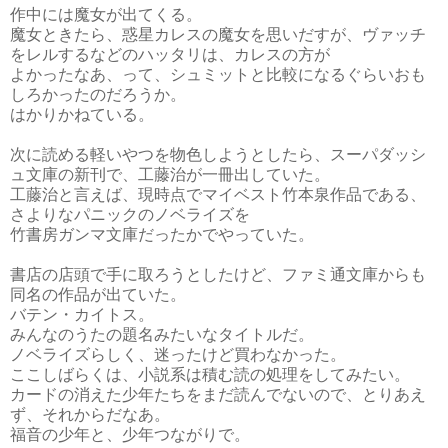
作中には魔女が出てくる。
魔女ときたら、惑星カレスの魔女を思いだすが、ヴァッチ
をレルするなどのハッタリは、カレスの方が
よかったなあ、って、シュミットと比較になるぐらいおも
しろかったのだろうか。
はかりかねている。
次に読める軽いやつを物色しようとしたら、スーパダッシ
ュ文庫の新刊で、工藤治が一冊出していた。
工藤治と言えば、現時点でマイベスト竹本泉作品である、
さよりなパニックのノベライズを
竹書房ガンマ文庫だったかでやっていた。
書店の店頭で手に取ろうとしたけど、ファミ通文庫からも
同名の作品が出ていた。
バテン・カイトス。
みんなのうたの題名みたいなタイトルだ。
ノベライズらしく、迷ったけど買わなかった。
ここしばらくは、小説系は積む読の処理をしてみたい。
カードの消えた少年たちをまだ読んでないので、とりあえ
ず、それからだなあ。
福音の少年と、少年つながりで。