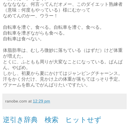
ななななな、何言ってんだオメー、このダイエット熟練者
（意味：何度もやっている）様にむかって
なめてんのかー、ウラー！
自転車を漕ぐ。食べる。自転車を漕ぐ。食べる。
自転車を漕ぎながらも食べる。
自転車は食べない。
体脂肪率は、むしろ微妙に落ちている（はずだ）けど体重
が増えた。
とくに、ふともも周りが大変なことになっている。ぱんぱ
ん。やばめ。
しかし、初夏から夏にかけてはジャンピングチャーンス。
汗をかく分だけ、見かけ上の体重が落ちてほっそり予定。
ヴァームを飲んでがんばりたいですたい。
ranobe.com
at
12:29 pm
逆引き辞典 検索 ヒットせず