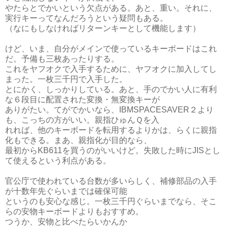
やたらとでかいという欠点がある。あと、重い。それに、
実行キーってなんだろうという疑問もある。
（なにもしなければリターンキーとして機能します）
けど、いま、自分がメインで使っているキーボードはこれ
だ。予備も三枚あったりする。
これをヤフオクで入手するために、ヤフオクに加入してし
まった。一枚三千円で入手した。
とにかく、しっかりしている。あと、手のでかい人に有利
な６段目に配置された変換・無変換キーが
ありがたい。てがでかいなら、IBMSPACESAVER２より
も、こっちの方がいい。親指ひゅんＱを入
れれば、他のキーボードを転用するよりかは、らくに親指
化もできる。まあ、親指化が目的なら、
最初からKB611を買うのがいいけど。失敗した時にJISとし
て使えるという利点がある。
官公庁で使われている台数が多いらしく、補修部品の入手
が十数年先ぐらいまでは確保可能
というのも安心な感じ。一枚三千円ぐらいまでなら、そこ
らの安物キーボードよりもおすすめ。
つうか、安物と比べたらいかんか