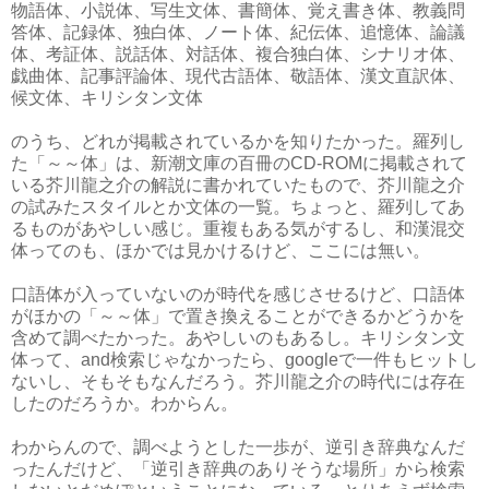
物語体、小説体、写生文体、書簡体、覚え書き体、教義問
答体、記録体、独白体、ノート体、紀伝体、追憶体、論議
体、考証体、説話体、対話体、複合独白体、シナリオ体、
戯曲体、記事評論体、現代古語体、敬語体、漢文直訳体、
候文体、キリシタン文体
のうち、どれが掲載されているかを知りたかった。羅列し
た「～～体」は、新潮文庫の百冊のCD-ROMに掲載されて
いる芥川龍之介の解説に書かれていたもので、芥川龍之介
の試みたスタイルとか文体の一覧。ちょっと、羅列してあ
るものがあやしい感じ。重複もある気がするし、和漢混交
体ってのも、ほかでは見かけるけど、ここには無い。
口語体が入っていないのが時代を感じさせるけど、口語体
がほかの「～～体」で置き換えることができるかどうかを
含めて調べたかった。あやしいのもあるし。キリシタン文
体って、and検索じゃなかったら、googleで一件もヒットし
ないし、そもそもなんだろう。芥川龍之介の時代には存在
したのだろうか。わからん。
わからんので、調べようとした一歩が、逆引き辞典なんだ
ったんだけど、「逆引き辞典のありそうな場所」から検索