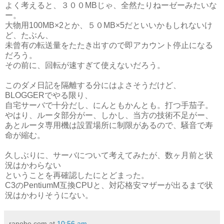
よく考えると、３００MBじゃ、全然たりねーゼーみたいな
ー。
大物用100MB×2とか、５０MB×5だといいかもしれないけ
ど、たぶん、
未曾有の転送量をたたき出すので即アカウント停止になる
だろう。
その前に、回転が速すぎて使えないだろう。
このダメ日記を隔離する分にはよさそうだけど、
BLOGGERでやる限り、
自宅サーバで十分だし、にんともかんとも。打つ手茄子。
やはり、ルータ部分がー、しかし、当方の技術不足がー、
あとルータ専用機は設置場所に制限があるので、騒音で寿
命が縮む。
久しぶりに、サーバについて考えてみたが、数ヶ月前と状
況はかわらない
ということを再確認したにとどまった。
C3のPentiumM互換CPUと、対応格安マザーが出るまで状
況はかわりそうにない。
ranobe.com
at
10:56 am