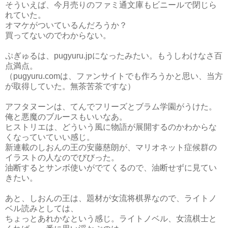
そういえば、今月売りのファミ通文庫もビニールで閉じら
れていた。
オマケがついているんだろうか？
買ってないのでわからない。
ぷぎゅるは、pugyuru.jpになったみたい。もうしわけなさ百
点満点。
（pugyuru.comは、ファンサイトでも作ろうかと思い、当方
が取得していた。無茶苦茶ですな）
アフタヌーンは、てんでフリーズとブラム学園がうけた。
俺と悪魔のブルースもいいなあ。
ヒストリエは、どういう風に物語が展開するのかわからな
くなっていていい感じ。
新連載のしおんの王の安藤慈朗が、マリオネット症候群の
イラストの人なのでびびった。
油断するとサンボ使いがでてくるので、油断せずに見てい
きたい。
あと、しおんの王は、題材が女流将棋界なので、ライトノ
ベル読みとしては、
ちょっとあれかなという感じ。ライトノベル、女流棋士と