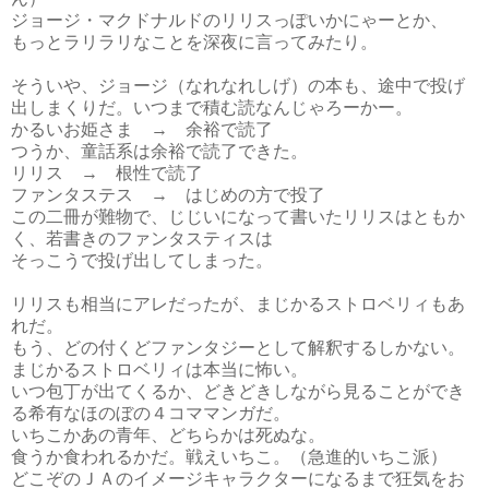
ジョージ・マクドナルドのリリスっぽいかにゃーとか、
もっとラリラリなことを深夜に言ってみたり。
そういや、ジョージ（なれなれしげ）の本も、途中で投げ
出しまくりだ。いつまで積む読なんじゃろーかー。
かるいお姫さま → 余裕で読了
つうか、童話系は余裕で読了できた。
リリス → 根性で読了
ファンタステス → はじめの方で投了
この二冊が難物で、じじいになって書いたリリスはともか
く、若書きのファンタスティスは
そっこうで投げ出してしまった。
リリスも相当にアレだったが、まじかるストロベリィもあ
れだ。
もう、どの付くどファンタジーとして解釈するしかない。
まじかるストロベリィは本当に怖い。
いつ包丁が出てくるか、どきどきしながら見ることができ
る希有なほのぼの４コママンガだ。
いちこかあの青年、どちらかは死ぬな。
食うか食われるかだ。戦えいちこ。（急進的いちこ派）
どこぞのＪＡのイメージキャラクターになるまで狂気をお