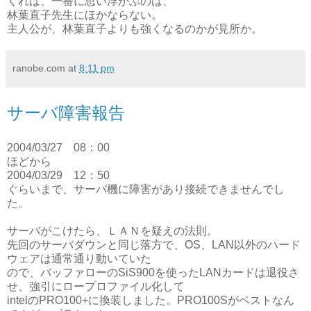
くれば、一番に思い浮かぶのは、
林葉直子先生にほかならない。
主人公が、林葉直子よりも強くなるのかが見所か。
ranobe.com
at
8:11 pm
サーバ障害報告
2004/03/27 08：00
ほどから
2004/03/29 12：50
ぐらいまで、サーバ機に障害があり接続できませんでし
た。
サーバがこけたら、ＬＡＮを疑えの法則。
先回のサーバダウンと同じ落方で、OS、LAN以外のハード
ウェアは通常通り動いていた
ので、バッファローのSiS900を使ったLANカードは退役さ
せ、強引にロープロファイル化して
intelのPRO100+に換装しました。PRO100Sがベストなん