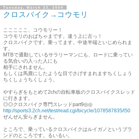
Tuesday, March 23, 2004
クロスバイク→コウモリ
こここここ、コウモリー！
コウモリのおばちゃまです。違う上に古っ！
クロスバイクです。乗ってます。中途半端といじめられま
す。
MTBで通勤しているサラリーマンにも、ロードに乗ってい
る気合いの入った人にも
相手にされません。
もしくは馬鹿にしたような目でさげすまれますちくしょう
ちくしょうちくしょう。
やすらぎをもとめて2chの自転車板のクロスバイクスレッド
に行きます。
◎◎クロスバイク専門スレッドpart9◎◎
http://sports3.2ch.net/test/read.cgi/bicycle/1078587835/l50
ぜんぜん安らぎません。
ところで、乗っているクロスバイクはルイガノというブラ
ンドのところです。るいるい。