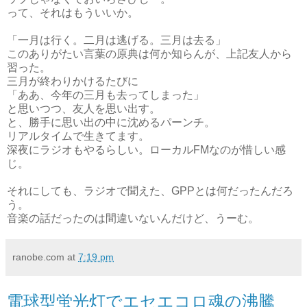
って、それはもういいか。
「一月は行く。二月は逃げる。三月は去る」
このありがたい言葉の原典は何か知らんが、上記友人から
習った。
三月が終わりかけるたびに
「ああ、今年の三月も去ってしまった」
と思いつつ、友人を思い出す。
と、勝手に思い出の中に沈めるパーンチ。
リアルタイムで生きてます。
深夜にラジオもやるらしい。ローカルFMなのが惜しい感
じ。
それにしても、ラジオで聞えた、GPPとは何だったんだろ
う。
音楽の話だったのは間違いないんだけど、うーむ。
ranobe.com
at
7:19 pm
電球型蛍光灯でエセエコロ魂の沸騰