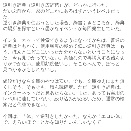
逆引き辞典（逆引き広辞苑）が、どっかに行った。
だいぶ前から、家のどこかにあるはずというレベルだっ
た。
逆引き辞典を使おうとした場合、辞書引きどころか、辞典
の場所を探すという愚かなイベントが毎回発生していた。
インターネットで検索できるようになってからは、普通の
辞典はともかく、使用頻度の極めて低い逆引き辞典は、も
う、ほんとにどこにいったか分からないということになっ
た。今も見つかっていない。高価なので再購入する踏ん切
りがつかない。使用頻度低いし。そこらへんで、ぽっと、
見つかるかもしれないし。
値段だけなら文庫のやつは安い。でも、文庫ゆえにまた無
くしそう。そもそも、積ん読確定。ただ、逆引き辞典は、
インターネットだと見あたらない。また、あっても実用の
レベルに達していない。絞り込みがぬるいため、通常の検
索だと代替できない。
今回は、「体」で逆引きしたかった。なんか「エロい体」
で、えろいぼでーとかを知りたいんじゃなくて