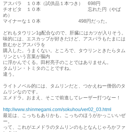
アスパラ １０本（試供品１本つき） 698円
チオビタ １０本 忘れた円（やば
め）
マイナーな１０本 498円だった。
どれもタウリン1g配合なので、肝臓にはカツが入りそう。
味的には、エスカップが好きだけど、アスパラもたまには
飲むかとアスパラを
購入した。うまくない。ところで、タウリンときたらタム
リンという言葉が脳内
に浮かんでくる。田村亮子のことではありません。
タムリン・トミタのことですね。
違う。
ライトノベル的には、タムリンだと、つかえねー僧侶のタ
ムリンなのです。
エメドラ。おまえ、そこで前進してレーザー打つなー！
http://www.shinmegami.com/sokuhou/ver02_03.html
最近は、こっちもありかも。こっちのほうがかっこいいぜ
ー。
って、これがエメドラのタムリンのもとなんじゃろかファ