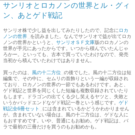
サンリオとロカノンの世界とル・グィ
ン、あとゲド戦記
サンリオ株で少し益を出してみたりしたので、記念に
ロカ
ノンの世界
を読みました。なんでサンリオで益が出てロカ
ノンの世界かというと、
サンリオＳＦ文庫
版のロカノンの
世界が手元にあったからです。いつから積んでいたんじゃ
ろかー。といっても、古本で買っていたわけなので、発売
当初から積んでいたわけではありません。
買ったのは、
風の十二方位
の後でした。風の十二方位は短
編集で、その中に、セムリの首飾りという一編が収録され
ており、ロカノンの世界の一節でもあるわけです。あと、
ゲド戦記と世界を同じくした短編も複数収録されていたり
もします。ドラゴンの出てくる少し笑えるヤツと、失敗と
いうかバッドエンドなゲド戦記一巻という感じです。
ゲド
戦記全6冊セット
には含まれているかどうかわかりません
が。含まれていない場合は、風の十二方位は、ゲドな人に
もおすすめです。いや、普通にもお勧め。ゲド戦記は、バ
ラで最初の三冊だけを買うのもお勧めかも。