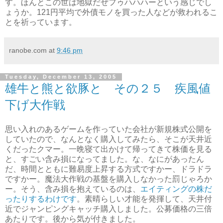
す。ほんとこの世は地獄だぜフゥハハハーという感じでし
ょうか。121円平均で外債モノを買った人などが救われるこ
とを祈っています。
ranobe.com
at
9:46 pm
Tuesday, December 13, 2005
雄牛と熊と欲豚と その２５ 疾風値
下げ大作戦
思い入れのあるゲームを作っていた会社が新規株式公開を
していたので、なんとなく購入してみたら、そこが天井近
くだったクマー。一晩寝て出かけて帰ってきて株価を見る
と、すごい含み損になってました。な、なにがあったん
だ、時間とともに難易度上昇する方式ですかー、ドラドラ
ですかー。魔法大作戦の基盤を購入しなかった罰じゃろか
ー。そう、含み損を抱えているのは、
エイティングの株だ
ったりするわけです
。素晴らしい才能を発揮して、天井付
近でジャンピングキャッチ購入しました。公募価格の三倍
あたりです。後から気が付きました。