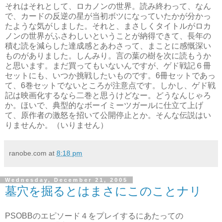
それはそれとして、ロカノンの世界。読み終わって、なん
で、カードの反逆の星が当初ボツになっていたかが分かっ
たような気がしました。それと、まさしくタイトルがロカ
ノンの世界がふさわしいということが納得できて、長年の
積む読を減らした達成感とあわさって、まことに感慨深い
ものがありました。しんみり。言の葉の樹を次に読もうか
と思います。まだ買ってもいないんですが、ゲド戦記６冊
セットにも、いつか挑戦したいものです。6冊セットであっ
て、6巻セットでないところが注意点です。しかし、ゲド戦
記は映画化するなら二巻と思うけどなー。どうなんじゃろ
か。ほいで、典型的なボーイミーツガールに仕立て上げ
て、原作者の激怒を招いて公開停止とか。そんな伝説はい
りませんか。（いりません）
ranobe.com
at
8:18 pm
Wednesday, December 21, 2005
墓穴を掘るとはまさにこのことナリ
PSOBBのエピソード４をプレイするにあたっての