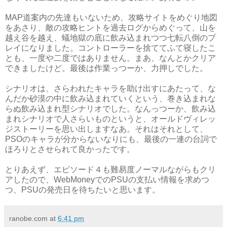
MAP道案内の先達もいないため、攻略サイトをめぐり地図
をあさり、敵の攻略ヒントを過去ログからめぐって、山を
越え谷を越え、蟻地獄の底に飲み込まれつつ七転八倒のプ
レイになりました。コントローラーを捨ててふて寝したこ
とも、一度や二度ではありません。まあ、なんとかクリア
できましたけど。最後は作業っつーか、力押しでした。
シナリオは、さらわれたキャラを助け出すにあたって、な
んだか砂漠の中に飲み込まれていくという、巻き込まれな
らぬ飲み込まれ型シナリオでした。なんっつーか、飲み込
まれシナリオで人さらいものというと、オールドヴィレッ
ジストーリーを思い出しますなあ。それはそれとして、
PSOのキャラが分からないなりにも、最後の一連の台詞で
ほろりとさせられて良かったです。
とりあえず、エピソード４も難易度ノーマルながらもクリ
アしたので、WebMoneyでのPSUの支払い情報を求めつ
つ、PSUの発売日を待ちたいと思います。
ranobe.com
at
6:41 pm