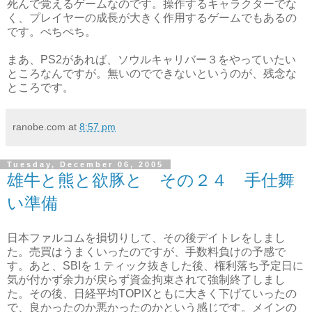
死んで覚えるゲームなのです。操作するキャラクターでな
く、プレイヤーの成長が大きく作用するゲームでもあるの
です。ぺちぺち。
まあ、PS2があれば、ソウルキャリバー３をやっていたい
ところなんですが。無いのでできないというのが、残念な
ところです。
ranobe.com
at
8:57 pm
Tuesday, December 06, 2005
雄牛と熊と欲豚と その２４ 手仕舞
い準備
日本ファルコムを損切りして、その後デイトレをしまし
た。売買はうまくいったのですが、手数料負けの予感で
す。あと、SBIを１ティック抜きした後、権利落ち予定日に
気が付かず余力が戻らず資金拘束されて強制終了しまし
た。その後、日経平均TOPIXともに大きく下げていったの
で、良かったのか悪かったのかという感じです。メインの