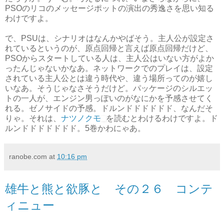
PSOのリコのメッセージポットの演出の秀逸さを思い知る
わけですよ。
で、PSUは、シナリオはなんかやばそう。主人公が設定さ
れているというのが、原点回帰と言えば原点回帰だけど、
PSOからスタートしている人は、主人公はいない方がよか
ったんじゃないかなあ。ネットワークでのプレイは、設定
されている主人公とは違う時代や、違う場所ってのが嬉し
いなあ。そうじゃなさそうだけど。パッケージのシルエッ
トの一人が、エンジン男っぽいのがなにかを予感させてく
れる。ゼノサイドの予感。ドルンドドドドドド、なんだそ
りゃ。それは、
ナツノクモ
を読むとわけるわけですよ。ド
ルンドドドドドドド。5巻かわにゃあ。
ranobe.com
at
10:16 pm
雄牛と熊と欲豚と その２６ コンテ
ィニュー