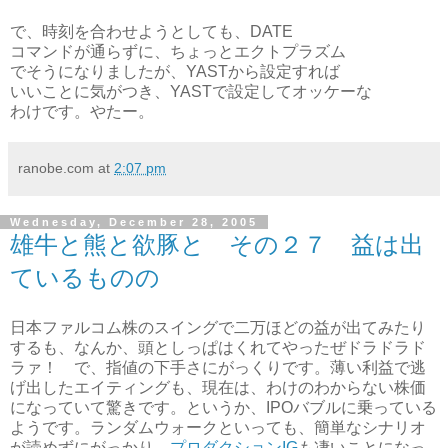
で、時刻を合わせようとしても、DATE
コマンドが通らずに、ちょっとエクトプラズム
でそうになりましたが、YASTから設定すれば
いいことに気がつき、YASTで設定してオッケーな
わけです。やたー。
ranobe.com
at
2:07 pm
Wednesday, December 28, 2005
雄牛と熊と欲豚と その２７ 益は出
ているものの
日本ファルコム株のスイングで二万ほどの益が出てみたり
するも、なんか、頭としっぱはくれてやったぜドラドラド
ラァ！ で、指値の下手さにがっくりです。薄い利益で逃
げ出したエイティングも、現在は、わけのわからない株価
になっていて驚きです。というか、IPOバブルに乗っている
ようです。ランダムウォークといっても、簡単なシナリオ
が読めずにがっかり。
プロダクションIG
も凄いことになっ