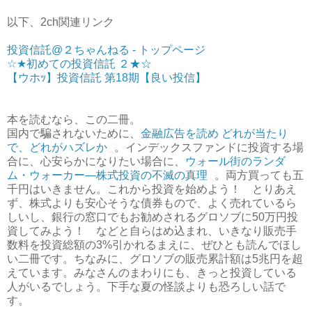
以下、2ch関連リンク
投資信託@２ちゃんねる - トップページ
☆★初めての投資信託 ２★☆
【ウホｯ】投資信託 第18期【良い投信】
本を読むなら、この二冊。
国内で騙されないために、
金融広告を読め どれが当たり
で、どれがハズレか
。インデックスファンドに投資する場
合に、心安らかになりたい場合に、
ウォール街のランダ
ム・ウォーカー―株式投資の不滅の真理
。両方買っても五
千円はいきません。これから投資を始めよう！ とりあえ
ず、株式よりも安心そうな債券もので、よく売れているら
しいし、銀行の窓口でもお勧めされるグロソブに50万円投
資してみよう！ などと自らはめ込まれ、いきなり販売手
数料を投資総額の3%引かれるまえに、ぜひとも読んでほし
い二冊です。ちなみに、グロソブの販売累計額は5兆円を超
えています。みなさんのまわりにも、きっと投資している
人がいるでしょう。下手な夏の怪談よりも恐ろしい話で
す。