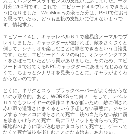
入してハンターズライセンスの支払いにあてました。一ヶ
月分1260円です。これで、エピソード４をプレイできるよ
うになりました。WebMoneyの余った分は、PSUで使おう
と思っていたら、どうも直接の支払いに使えないようで
す。情報求ム。
エピソード４は、キャラレベル６１で難易度ノーマルでプ
レイしました。キャラクターが強ければ、敵をさくさくと
倒して、シナリオを楽しむことに専念できるという目論見
です。ただ、エピソード１＆２の時に、オンラインクエス
トをさぼっていたという罠がありました。そのため、エピ
ソード４で出てくるNPCキャラクターにあまりなじみがな
くて、ちょっとシナリオを見失うことに。キャラがよくわ
からないのです。
とくに、キリクとスゥ、ブラックペーパーがよく分からな
いのが致命的。あと、WORKSって何？ そして、レベル
６１でもプレイヤーの操作スキルが低いため、敵に倒され
赤い環で送還されまくるという予想しない事態に。ジャン
プするツチノコに凍らされて死亡、銃の当たらない敵に霧
を吹きかけられて死亡、鳥にラリアットを食らって死亡、
蟻地獄のように吸い込む敵にタコられて死亡と、ゲームで
なくて死亡遊技を楽しむことになる始末。あわびゅ。