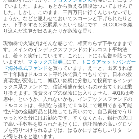
ていました。まあ、もとから買える値段はついてませんで
した。しかし、このまま、三百万円に行くんじゃないでし
ょうか。などと思わせておいてスコーンと下げられたりと
か、下手をすると死屍累々という感じです。BLOOD+を織
り込んだ決算が出るあたりが危険な香り。
現物株で火遊びはそんな感じで、相変わらず下手なままで
す。メインのインデックスファンドのドルコスト平均法
は、着々と実行しています。これは、下にも広告を貼って
いますが、
マネックス証券
にて、
トヨタアセットバンガー
ド海外株式ファンド
を買っています。えーと、出来うれば
三十年間はドルコスト平均法で買うつもりです。日本の投
資環境が変化して、幅広い銘柄に分散して投資するインデ
ックス系ファンドで、信託報酬が安いものが出てくれば乗
り換えます。投資タイプの保険には入りません。401Kは考
慮中、というか、入れないかも。インデックスファンドの
ドルコストは、長期なら複利で５％以上で運用できる可能
性が他の金融商品と比較しても高いので、自己責任でうり
ゃっとやる分にはお勧めです。すくなくとも、銀行の窓口
で高い手数料を取られたあげくに、信託報酬の高いグロソ
ブを売りつけられるよりは、はるかにすばらしいリターン
が得られると思います。