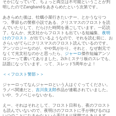
そかになっていて、ちょっと両立は不可能ということが判
明したのでZangbandをあきらめたという次第です。
あきらめた後は、牡蠣小屋行きたいナー、とかうなりつ
つ、季節もの警察小説である、クリスマスのフロストを読
んでいたりして、だらけた時間を過ごしています。一応読
了。なんか、光文社からフロストも出ている短編集、
夜明
けのフロスト
が出ているようなので、それを読む前に、お
さらいがてらにクリスマスのフロスト読んでいるのです。
アンソロジーなのが、やや気がかり。それと、なぜ創元で
なくて光文社なのかと思ったら、
ジャーロ
傑作短編アンソ
ロジーって書いてありました。2chミステリ板のスレでも、
話題になっています。って、スレッド5周年かよ！
＜＜フロスト警部＞＞
ジャーロってなんジャーロという人はぐぐってください。
ラノベ関連だと、
吉川良太郎
作品が連載されていました。
いや、ラノベじゃないかも。
えー、それはそれとして、フロスト日和も、夜のフロスト
も読んでいないので、夜明けのフロストに手が伸びるのは
いつのことになるかなという手詰まり状態でもあります。