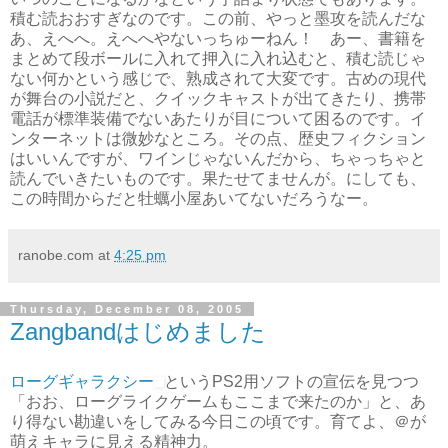
積む読おおすぎなのです。この前、やっと墨攻を読んだな
あ、えへへ。えへへやないっちゅーねん！ あー、書籍を
まとめて段ボールに入れて押入に入れ込むと、積む読じゃ
ない何かという感じで、熟成されて大変です。古めの現代
が舞台の小説だと、クイックキャストが出てきたり、携帯
電話が標準装備でないあたりが目について困るのです。イ
ンターネットは微妙なところ。その点、歴史フィクション
はいいんですが、ワインじゃないんだから、ちゃっちゃと
読んでいきたいものです。果たせてませんが。にしても、
この時間からだと牡蠣小屋あいてないだろうなー。
ranobe.com
at
4:25 pm
Thursday, December 08, 2005
Zangbandはじめました
ローグギャラクシー
というPS2用ソフトの宣伝を見つつ
「おお、ローグライクゲームもここまで来たのか」と、あ
り得ない勘違いをしてみる今日この頃です。育てよ、＠が
萌えキャラに見える精神力。