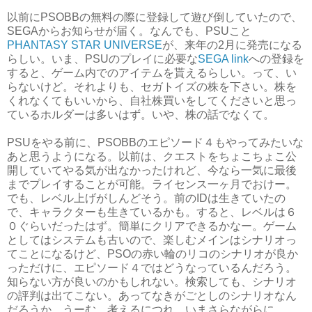
以前にPSOBBの無料の際に登録して遊び倒していたので、
SEGAからお知らせが届く。なんでも、PSUこと
PHANTASY STAR UNIVERSE
が、来年の2月に発売になる
らしい。いま、PSUのプレイに必要な
SEGA link
への登録を
すると、ゲーム内でのアイテムを貰えるらしい。って、い
らないけど。それよりも、セガトイズの株を下さい。株を
くれなくてもいいから、自社株買いをしてくださいと思っ
ているホルダーは多いはず。いや、株の話でなくて。
PSUをやる前に、PSOBBのエピソード４もやってみたいな
あと思うようになる。以前は、クエストをちょこちょこ公
開していてやる気が出なかったけれど、今なら一気に最後
までプレイすることが可能。ライセンス一ヶ月でおけー。
でも、レベル上げがしんどそう。前のIDは生きていたの
で、キャラクターも生きているかも。すると、レベルは６
０ぐらいだったはず。簡単にクリアできるかなー。ゲーム
としてはシステムも古いので、楽しむメインはシナリオっ
てことになるけど、PSOの赤い輪のリコのシナリオが良か
っただけに、エピソード４ではどうなっているんだろう。
知らない方が良いのかもしれない。検索しても、シナリオ
の評判は出てこない。あってなきがごとしのシナリオなん
だろうか。うーむ。考えるにつれ、いまさらながらに、