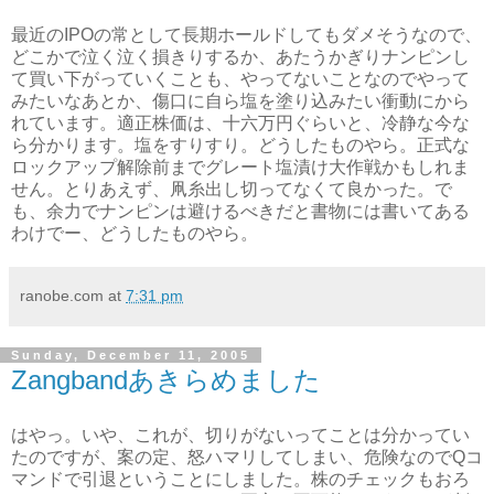
最近のIPOの常として長期ホールドしてもダメそうなので、
どこかで泣く泣く損きりするか、あたうかぎりナンピンし
て買い下がっていくことも、やってないことなのでやって
みたいなあとか、傷口に自ら塩を塗り込みたい衝動にから
れています。適正株価は、十六万円ぐらいと、冷静な今な
ら分かります。塩をすりすり。どうしたものやら。正式な
ロックアップ解除前までグレート塩漬け大作戦かもしれま
せん。とりあえず、凧糸出し切ってなくて良かった。で
も、余力でナンピンは避けるべきだと書物には書いてある
わけでー、どうしたものやら。
ranobe.com
at
7:31 pm
Sunday, December 11, 2005
Zangbandあきらめました
はやっ。いや、これが、切りがないってことは分かってい
たのですが、案の定、怒ハマリしてしまい、危険なのでQコ
マンドで引退ということにしました。株のチェックもおろ