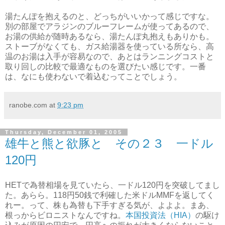
湯たんぽを抱えるのと、どっちがいいかって感じですな。
別の部屋でアラジンのブルーフレームが使ってあるので、
お湯の供給が随時あるなら、湯たんぽ丸抱えもありかも。
ストーブがなくても、ガス給湯器を使っている所なら、高
温のお湯は入手が容易なので、あとはランニングコストと
取り回しの比較で最適なものを選びたい感じです。一番
は、なにも使わないで着込むってことでしょう。
ranobe.com
at
9:23 pm
Thursday, December 01, 2005
雄牛と熊と欲豚と その２３ 一ドル
120円
HETで為替相場を見ていたら、一ドル120円を突破してまし
た。あらら。118円50銭で利確した米ドルMMFを返してく
れー。って、株も為替も下手すぎる気が、よよよ。まあ、
根っからビロニストなんですね。
本国投資法（HIA）
の駆け