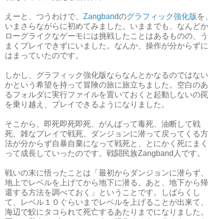
えーと、つうわけで、
Zangband
の
グラフィック強化版
を、
いまさらながらに初めてみました。いままでも、なんどか
ローグライクなゲーモには挑戦したことはあるものの、う
まくプレイできずにいました。なんか、操作が分からずに
はまっていたのです。
しかし、グラフィック強化版ならなんとかなるのではない
かという希望を持って冒険の旅に旅立ちました。空白のあ
るフォルダに実行ファイルを置いておくと起動しないの罠
を乗り越え、プレイできるようになりました。
そこから、即死即死即死、がんばって毒死、油断して戦
死、雑なプレイで戦死、ダンジョンに潜って戻ってくる方
法が分からず自暴自棄になって戦死と、とにかく死にまく
って成長していったのです。戦闘民族Zangband人です。
戦いの末に悟ったことは「最初からダンジョンに潜らず、
地上でレベルを上げてから地下に潜る。あと、地下から帰
還する方法を調べておく」ということです。しばらくし
て、レベル１０ぐらいまでレベルを上げることが出来て、
海辺で鮫にタコられて死亡するあたりまでになりました。