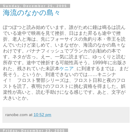
Sunday, December 25, 2005
海流のなかの島々
ぽつぽつと読み始めています。誰がために鐘は鳴るは読ん
でいる途中で映画を見て挫折、日はまた昇るも途中で挫
折、老人と海は、先にフォーサイスの魚釣り本・帝王を読
んでいたけど楽しめて、いまなぜか、海流のなかの島々な
わけです。バナナフィッシュでブランカのお勧めの本で
す。ネタが古っ。えー、一気に読まずに、ゆっくりと読む
所存です。途中で挫折する可能性高そう。1999年に出版さ
れた、残されていた未訳本
ケニア
に到達するまでは、まだ
長そう。というか、到達できないのでは……キニシナ
イ！ フロスト警部シリーズは、フロスト日和と夜のフロ
ストを読了。夜明けのフロストに挑む資格を得ました。娯
楽性が高いと、読む手助けになる感じです。あと、文字が
大きいとか。
ranobe.com
at
10:52 pm
Friday, December 23, 2005