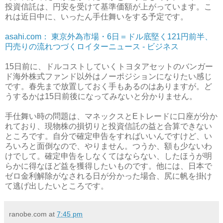
投資信託は、円安を受けて基準価額が上がっています。こ
れは近日中に、いったん手仕舞いをする予定です。
asahi.com： 東京外為市場・6日＝ドル底堅く121円前半、
円売りの流れつづくロイターニュース - ビジネス
15日前に、ドルコストしていくトヨタアセットのバンガー
ド海外株式ファンド以外はノーポジションになりたい感じ
です。春先まで放置しておく手もあるのはありますが。ど
うするかは15日前後になってみないと分かりません。
手仕舞い時の問題は、マネックスとEトレードに口座が分か
れており、現物株の損切りと投資信託の益と合算できない
ところです。自分で確定申告をすればいいんですけど、い
ろいろと面倒なので、やりません。つうか、額も少ないわ
けでして。確定申告をしなくてはならない、したほうが明
らかに得なほど益を獲得したいものです。他には、日本で
ゼロ金利解除がなされる日が分かった場合、尻に帆を掛け
て逃げ出したいところです。
ranobe.com
at
7:45 pm