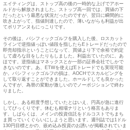
エイティングは、ストップ高の後の一時的な上げでアホー
ルドから解放されました。ストップ高一回では、買値の下
だったという最悪な状況だったのですが、翌日に瞬間的に
吹き上がって、指値到達したので、薄いながらも利益が出
てポリアンヌもにっこりです。
その後は、パシフィックゴルフを購入した後、ロスカット
ラインで逆指値っぽい値段を指したらEトレードだったので
即売却指示ということになって、買値より下で余裕で約定
して虚ろな目をしたりもしました。利益出ていたのに。あ
ほです。逆指値はマネックスとか一部の証券会社でしかで
きないのです。あ、ETWを使えばEトレードでも実現可能
か。パシフィックゴルフの損は、AOCHでスカルピングを
して取り返すことができました。ホールドしても良かった
んですが、為替の変動が激しいのでノーポジションで終わ
りました。
しかし、ある程度予想していたとはいえ、円高が急に進行
してびっくりです。休むも相場ナリという格言もありま
す。しばらくは、メインの投資信託をドルコストでちまち
ま買っていくぐらいにしようと思います。週刊誌では1ドル
130円目標とかの、嵌め込み投資のお誘いが掲載されていま