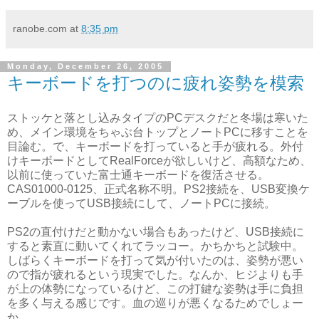
ranobe.com
at
8:35 pm
Monday, December 26, 2005
キーボードを打つのに疲れ姿勢を模索
ストッケと落とし込みタイプのPCデスクだと冬場は寒いた
め、メイン環境をちゃぶ台トップとノートPCに移すことを
目論む。で、キーボードを打っていると手が疲れる。外付
けキーボードとしてRealForceが欲しいけど、高額なため、
以前に使っていた富士通キーボードを復活させる。
CAS01000-0125、正式名称不明。PS2接続を、USB変換ケ
ーブルを使ってUSB接続にして、ノートPCに接続。
PS2の直付けだと動かない場合もあったけど、USB接続に
すると素直に動いてくれてラッコー。かちかちと試験中。
しばらくキーボードを打って気が付いたのは、姿勢が悪い
ので指が疲れるという現実でした。なんか、ヒジよりも手
が上の体勢になっているけど、この打鍵な姿勢は手に負担
を多く与える感じです。血の巡りが悪くなるためでしょー
か。