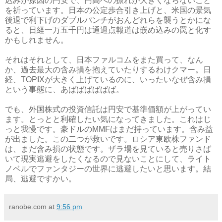
込みが原因の円安で、円高への振れが大きくならないこと
を祈っています。日本の公定歩合引き上げと、米国の景気
後退で利下げのダブルパンチがおんどれらを襲うとかにな
ると、日経一万五千円は通過点報道は嵌め込みの罠と化す
かもしれません。
それはそれとして、日本ファルコムをまた買って、なん
か、過去最大の含み損を抱えていたりするわけクマー。日
経、TOPIXが大きく上げているのに、いったいなぜ含み損
という事態に、あばばばばばば。
でも、外国株式の投資信託は円安で基準価額が上がってい
ます。とっとと利確したい気になってきました。これはじ
っと我慢です。豪ドルのMMFはまだ持っています。含み益
が出ました。この二つが救いです。ロシア東欧株ファンド
は、まだ含み損の状態です。ザラ場を見ていると売りさば
いて現実逃避をしたくなるので見ないことにして、ライト
ノベルでファンタジーの世界に逃避したいと思います。結
局、逃避ですかい。
ranobe.com
at
9:56 pm