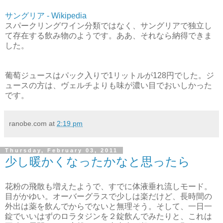
サングリア - Wikipedia
スパークリングワイン分類ではなく、サングリアで独立し
て存在する飲み物のようです。ああ、それなら納得できま
した。
葡萄ジュースはパック入りで1リットルが128円でした。ジ
ュースの方は、ヴェルチよりも味が濃い目でおいしかった
です。
ranobe.com
at
2:19 pm
Thursday, February 03, 2011
少し暖かくなったかなと思ったら
花粉の飛散も増えたようで、すでに体液垂れ流しモード。
目がかゆい。オーバーグラスで少しは楽だけど、長時間の
外出は薬を飲んでからでないと無理そう。そして、一日一
錠でいいはずのロラタジンを２錠飲んでみたりと、これは