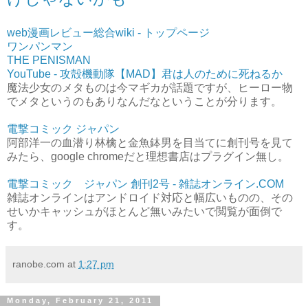
web漫画レビュー総合wiki - トップページ
ワンパンマン
THE PENISMAN
YouTube - 攻殻機動隊【MAD】君は人のために死ねるか
魔法少女のメタものは今マギカが話題ですが、ヒーロー物
でメタというのもありなんだなということが分ります。
電撃コミック ジャパン
阿部洋一の血潜り林檎と金魚鉢男を目当てに創刊号を見て
みたら、google chromeだと理想書店はプラグイン無し。
電撃コミック ジャパン 創刊2号 - 雑誌オンライン.COM
雑誌オンラインはアンドロイド対応と幅広いものの、その
せいかキャッシュがほとんど無いみたいで閲覧が面倒で
す。
ranobe.com
at
1:27 pm
Monday, February 21, 2011