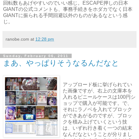
回転数もあげやすいのでいい感じ。ESCAPE押しの日本
GIANTの公式コメントも、事務手続きをホダカでなく日本
GIANTに振られる手間回避以外のものがあるなという感
じ。
ranobe.com
at
12:28 pm
Sunday, February 06, 2011
まあ、やっぱりそうなるんだなと
アップロード板に挙げられてい
た画像ですが、右上の文庫本を
入れるビニールケースは100円シ
ョップで購入が可能です。で、
それにラノベを入れてブロック
ができあがるのですが、ブロッ
クを積み上げていくという技
は、いずれ行き着く一つの結末
なんだなということが分りまし