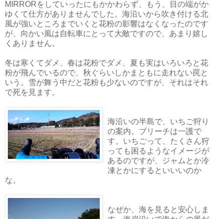
MIRRORをしていったにもかかわらず、もう、目の端がか
ゆくて仕方がありませんでした。海沿いから吹き付ける北
風が強いところまでいくと花粉の影響はなくなったのです
が、向かい風は自転車にとって大敵ですので、あまり嬉し
くありません。
冬は寒くてダメ、春は花粉でダメ、夏も実はいろいろと花
粉が飛んでいるので、秋ぐらいしかまともに走れない罠と
いう。雪が舞う中だと花粉も少ないのですが、それはそれ
で死を見ます。
海沿いの半島で、いちご狩り
の案内。ブリーチは一護で
す。いちごって、たくさん狩
っても困るようなイメージが
あるのですが、ジャムとか冷
凍とかにするといいいのか
な。
なぜか、海を見ると安心しま