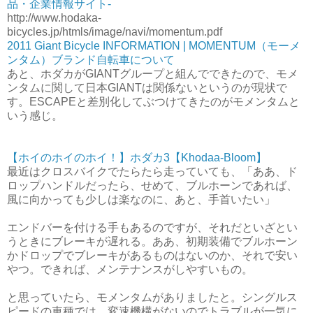
品・企業情報サイト-
http://www.hodaka-
bicycles.jp/htmls/image/navi/momentum.pdf
2011 Giant Bicycle INFORMATION | MOMENTUM（モーメ
ンタム）ブランド自転車について
あと、ホダカがGIANTグループと組んでできたので、モメ
ンタムに関して日本GIANTは関係ないというのが現状で
す。ESCAPEと差別化してぶつけてきたのがモメンタムと
いう感じ。
【ホイのホイのホイ！】ホダカ3【Khodaa-Bloom】
最近はクロスバイクでたらたら走っていても、「ああ、ド
ロップハンドルだったら、せめて、ブルホーンであれば、
風に向かっても少しは楽なのに、あと、手首いたい」
エンドバーを付ける手もあるのですが、それだといざとい
うときにブレーキが遅れる。ああ、初期装備でブルホーン
かドロップでブレーキがあるものはないのか、それで安い
やつ。できれば、メンテナンスがしやすいもの。
と思っていたら、モメンタムがありましたと。シングルス
ピードの車種では、変速機構がないのでトラブルが一気に