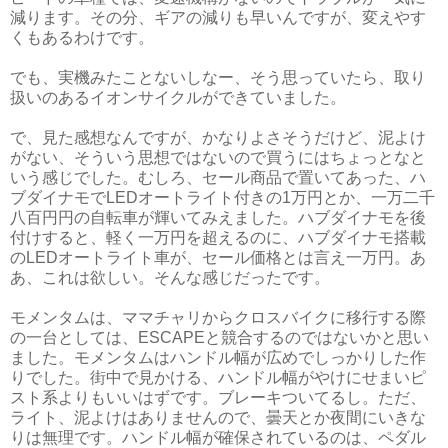
減ります。その分、ギアの減りも早いんですが、変えやす
くもあるわけです。
でも、実機みたことないしなー、そう思っていたら、取り
扱いのあるイオンサイクルができていました。
で、見た感想なんですが、かなりよさそうだけど、泥よけ
がない、そういう思想ではないので買うにはちょっとなと
いう感じでした。むしろ、セール商品で置いてあった、ハ
ブダイナモでLEDオートライト付きの1万円とか、一万二千
八百円円の自転車が輝いてみえました。ハブダイナモを後
付けすると、軽く一万円を超えるのに、ハブダイナモ搭載
のLEDオートライト車が、セール価格とは言え一万円。あ
あ、これは欲しい。そんな感じだったです。
モメンタムは、ママチャリからクロスバイクに移行する際
の一台としては、ESCAPEと競合するのではないかと思い
ました。モメンタムはハンドル幅が広めでしっかりした作
りでした。街中で見かける、ハンドル幅がやけにせまいピ
スト系よりもいいはずです。ブレーキついてるし。ただ、
ライト、泥よけはありませんので、曇天とか夜間にいきな
りは無理です。ハンドル幅が確保されているのは、ペダル