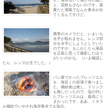
す。海岸沿いで海からの風だ
と、花粉も少ないのです。真
夏だと潮風でなんか鼻水が出
てくるんですけど。
携帯のカメラだと、いまいち
水平が取れません。レンズ部
分を水平にしようとしていた
のですが、もしかしたら液晶
を正面と思って撮影したほう
がいいのかな。（いま確認し
たら、レンズが主でした。）
パン屋でかったプレッツエル
を、海近くの岩場で食べまし
た。補給食は無し、ドリンク
も無しだったので、塩の付い
たプレッツエルは、最高にう
まかったです。ああ、ミネラ
ル補給でいやされ海岸鼻水でも塩分。