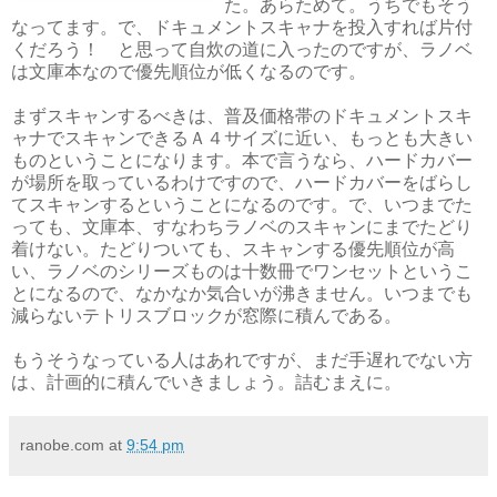
た。あらためて。うちでもそう
なってます。で、ドキュメントスキャナを投入すれば片付
くだろう！ と思って自炊の道に入ったのですが、ラノベ
は文庫本なので優先順位が低くなるのです。
まずスキャンするべきは、普及価格帯のドキュメントスキ
ャナでスキャンできるＡ４サイズに近い、もっとも大きい
ものということになります。本で言うなら、ハードカバー
が場所を取っているわけですので、ハードカバーをばらし
てスキャンするということになるのです。で、いつまでた
っても、文庫本、すなわちラノベのスキャンにまでたどり
着けない。たどりついても、スキャンする優先順位が高
い、ラノベのシリーズものは十数冊でワンセットというこ
とになるので、なかなか気合いが沸きません。いつまでも
減らないテトリスブロックが窓際に積んである。
もうそうなっている人はあれですが、まだ手遅れでない方
は、計画的に積んでいきましょう。詰むまえに。
ranobe.com
at
9:54 pm