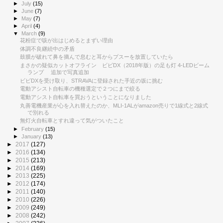
►
July
(15)
►
June
(7)
►
May
(7)
►
April
(4)
▼
March
(9)
花粉症で咳が出はじめるとまずい理由
体調不良継続中の矛盾
鼓膜が破れて鼻を摘んで息むと耳からプスーを放置していたら
まさかの疑似カットオフライン ビビDX（2018年版）の足も灯 4-LEDビーム
ランプ 追加で写真追加
ビビDXを受け取り、STRAVAに登録された手近の坂に挑む
電動アシスト自転車の機種選定で２つにまで絞る
電動アシスト自転車を買おうということになりました
丸善電機産業が心を入れ替えたのか、MLI-1ALがamazon売りで1線式と2線式
で別れる
無灯火自転車とすれ違って気がついたこと
►
February
(15)
►
January
(13)
►
2017
(127)
►
2016
(134)
►
2015
(213)
►
2014
(169)
►
2013
(225)
►
2012
(174)
►
2011
(140)
►
2010
(226)
►
2009
(249)
►
2008
(242)