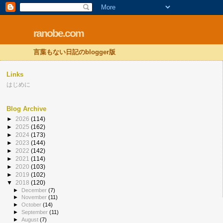
ranobe.com
言葉もない日記のblogger版
Links
はじめに
Blog Archive
►
2026
(114)
►
2025
(162)
►
2024
(173)
►
2023
(144)
►
2022
(142)
►
2021
(114)
►
2020
(103)
►
2019
(102)
▼
2018
(120)
►
December
(7)
►
November
(11)
►
October
(14)
►
September
(11)
►
August
(7)