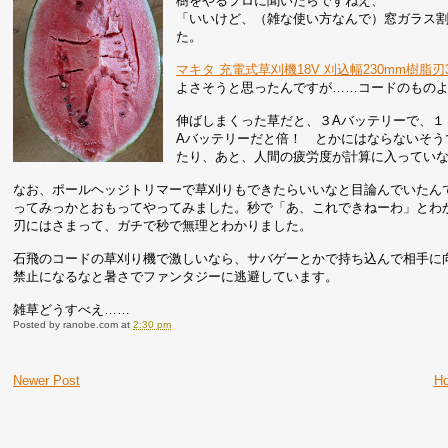
樹をやるプロに聞いたらですねえ、
「いいけど、（雑な使い方なんで）窓ガラス
た。
マキタ 充電式草刈機18V 刈込幅230mm樹脂刃
よさそうと思ったんですが……コードのもの
伸ばしまくった草だと、３Aバッテリーで、１
Aバッテリーだと倍！ とかにはならないそう
たり、あと、人間の疲労度が計算に入ってい
なお、ポールヘッジトリマーで草刈りもできたらいいなと目論んでいたん
ってみっかとおもってやってみました。秒で「あ、これできねーわ」とわ
刃にはさまって、ガチで秒で無理とわかりました。
石飛のコードの草刈り機で激しいなら、サバゲーとかで持ち込んで相手に
禁止になるなと暑さでファンタジーに逃避しています。
雑草どうすべえ……
Posted by
ranobe.com
at
2:30 pm
Newer Post
H