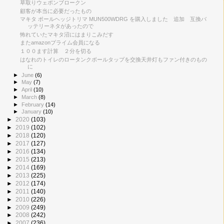
草取りウェポンブロークン
顧客が本当に必要だったもの
マキタ ポールヘッジトリマ MUN500WDRG を購入しました 追加 互換バ
ッテリーネタがあったので
怖れていたマキタ沼にはまりこみだす
またamazonプライム会員になる
１００ます計算 ２分を切る
はなれのトイレのロータンクボールタップを交換天井灯もファン付きのもの
に
►
June
(6)
►
May
(7)
►
April
(10)
►
March
(8)
►
February
(14)
►
January
(10)
►
2020
(103)
►
2019
(102)
►
2018
(120)
►
2017
(127)
►
2016
(134)
►
2015
(213)
►
2014
(169)
►
2013
(225)
►
2012
(174)
►
2011
(140)
►
2010
(226)
►
2009
(249)
►
2008
(242)
►
2007
(236)