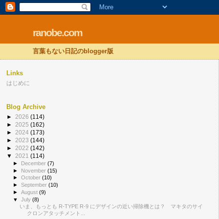
ranobe.com
言葉もない日記のblogger版
Links
はじめに
Blog Archive
►
2026
(114)
►
2025
(162)
►
2024
(173)
►
2023
(144)
►
2022
(142)
▼
2021
(114)
►
December
(7)
►
November
(15)
►
October
(10)
►
September
(10)
►
August
(9)
▼
July
(8)
いま、もっとも R-TYPE R-9 にデザインの近い掃除機とは？ マキタのサイ
クロンアタッチメント...