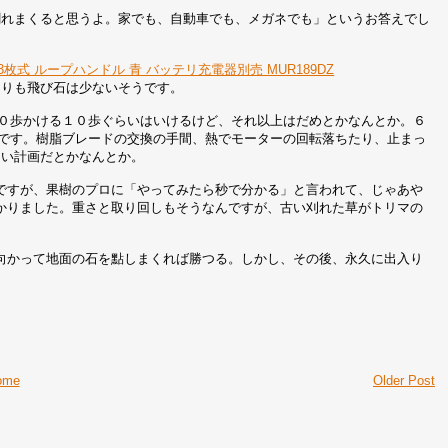
割れまくると思うよ。家でも、自動車でも、メガネでも」というお答えでし
3枚式 ループハンドル 青 バッテリ充電器別売 MUR189DZ
よりも飛び石は少ないそうです。
０歩かける１０歩ぐらいはいけるけど、それ以上はだめとかなんとか。６
です。樹脂ブレードの交換の手間、熱でモーターの回転落ちたり、止まっ
ない計画だとかなんとか。
ですが、果樹のプロに「やってみたら秒で分かる」と言われて、じゃあや
かりました。重さと取り回しもそうなんですが、古い刈れた草がトリマの
向かって地面の石を點しまくれば勝つる。しかし、その後、永久に出入り
ome
Older Post