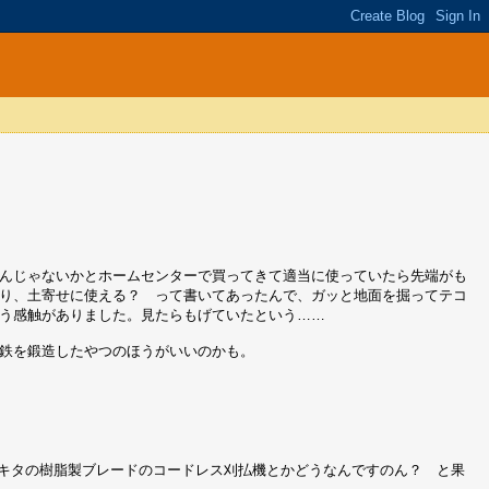
んじゃないかとホームセンターで買ってきて適当に使っていたら先端がも
り、土寄せに使える？ って書いてあったんで、ガッと地面を掘ってテコ
う感触がありました。見たらもげていたという……
鉄を鍛造したやつのほうがいいのかも。
キタの樹脂製ブレードのコードレス刈払機とかどうなんですのん？ と果