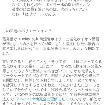
吹出しを行う場合、ボイラー水の塩化物イオン
濃度の値に最も近いものは、次のうちどれか。
なお、Lはリットルである。
この問題のバリエーションで
蒸発量が ６t/day の炉筒煙管ボイラーに塩化物イオン濃度
が15mg/Lの給水を行って450ｍｇ/Lの濃度にしたい場合の
吹き出し量は何kg/hか、近似値をえらべ。みたいな問題で
した。
書いてみると、迷うことなさそうです。「1日に入ってくる
塩化物イオンの量と、1日にブローする塩化物イオンの量が
等しくなるような数値」を出せばいい。しかも電卓あり。
マークシートで５択なので、四捨五入の仕方が多少違って
も問題なし。検算しても数分でしょうという感じですが、
今計算しようとするとですねえ、なんかいまだにぼーっと
していて分からないんです。試験会場だともっと分からな
くて、５択の数値の総析出量を全部だして解答用紙に書き
込んで「
downloaded(完全に理解した)
」tんですが、解答が
えらべませんでした。なんとか２択にして少ない方を選ん