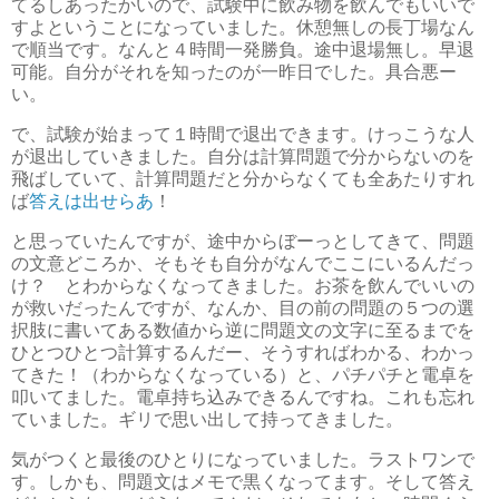
てるしあったかいので、試験中に飲み物を飲んでもいいで
すよということになっていました。休憩無しの長丁場なん
で順当です。なんと４時間一発勝負。途中退場無し。早退
可能。自分がそれを知ったのが一昨日でした。具合悪ー
い。
で、試験が始まって１時間で退出できます。けっこうな人
が退出していきました。自分は計算問題で分からないのを
飛ばしていて、計算問題だと分からなくても全あたりすれ
ば
答えは出せらあ
！
と思っていたんですが、途中からぼーっとしてきて、問題
の文意どころか、そもそも自分がなんでここにいるんだっ
け？ とわからなくなってきました。お茶を飲んでいいの
が救いだったんですが、なんか、目の前の問題の５つの選
択肢に書いてある数値から逆に問題文の文字に至るまでを
ひとつひとつ計算するんだー、そうすればわかる、わかっ
てきた！（わからなくなっている）と、パチパチと電卓を
叩いてました。電卓持ち込みできるんですね。これも忘れ
ていました。ギリで思い出して持ってきました。
気がつくと最後のひとりになっていました。ラストワンで
す。しかも、問題文はメモで黒くなってます。そして答え