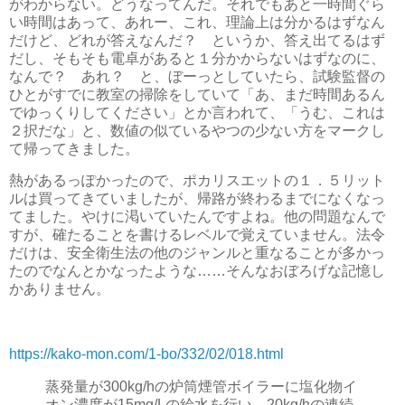
がわからない。どうなってんだ。それでもあと一時間ぐら
い時間はあって、あれー、これ、理論上は分かるはずなん
だけど、どれが答えなんだ？ というか、答え出てるはず
だし、そもそも電卓があると１分かからないはずなのに、
なんで？ あれ？ と、ぼーっとしていたら、試験監督の
ひとがすでに教室の掃除をしていて「あ、まだ時間あるん
でゆっくりしてください」とか言われて、「うむ、これは
２択だな」と、数値の似ているやつの少ない方をマークし
て帰ってきました。
熱があるっぽかったので、ポカリスエットの１．５リット
ルは買ってきていましたが、帰路が終わるまでになくなっ
てました。やけに渇いていたんですよね。他の問題なんで
すが、確たることを書けるレベルで覚えていません。法令
だけは、安全衛生法の他のジャンルと重なることが多かっ
たのでなんとかなったような……そんなおぼろげな記憶し
かありません。
https://kako-mon.com/1-bo/332/02/018.html
蒸発量が300kg/hの炉筒煙管ボイラーに塩化物イ
オン濃度が15mg/Lの給水を行い、20kg/hの連続