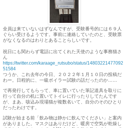
全員は来ていないはずなんですが、受験番号的には６９人
ぐらい受けるようです。事前に連絡していたのと、受験票
がなくなるのはわりとあることらしいです。
祝日にも関わらず電話に出てくれた天使のような事務猫さ
ん
https://twitter.com/karaage_rutsubo/status/14803221477092
51584
つうか、これ去年の今日、２０２２年１月１０日の投稿だ
わー。日程的に、一級ボイラー試験の話だったのか……
で再発行してもらって、車に置いていた筆記道具を取りに
行って自分の机に置いてトイレに行ったりしてたんです
が、まあ、咳込み現場猫が複数名いて、自分のそのひとり
だったわけです。
試験が始まる前「飲み物は静かに飲んでください」と案内
がありました。マスクはありだけど、暖房で空気が乾燥し