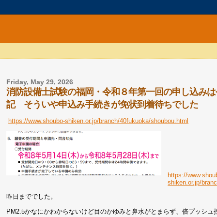
Friday, May 29, 2026
消防設備士試験の福岡・令和８年第一回の申し込みは
記 そういや申込み手続きが免状到着待ちでした
https://www.shoubo-shiken.or.jp/branch/40fukuoka/shoubou.html
https://www.shou
shiken.or.jp/bra
昨日まででした。
PM2.5かなにかわからないけど目のかゆみと鼻水がとまらず、倍プッシ