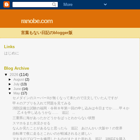
ranobe.com
言葉もない日記のblogger版
Links
はじめに
Blog Archive
▼
2026
(114)
►
August
(2)
►
July
(13)
►
June
(14)
▼
May
(17)
セメダインのスーパーXが無くなって来たので注文していたんですが
甲４のアプリを入れて問題を見てみる
消防設備士試験の福岡・令和８年第一回の申し込みは今日までか……甲４か
乙４を申し込もうかな…… 追記 ...
三重県に海があったかどうかをぱっとわからない状態
スマホをまた水没させる
なんか見たことがあるなと思ったら 追記 あけんかい大阪や！の世界
自転車で夜に走るとこわいのが軽減されると嬉しい
マキタのブロワーを修理したものがまたまた折れる 追記 186DZを購入