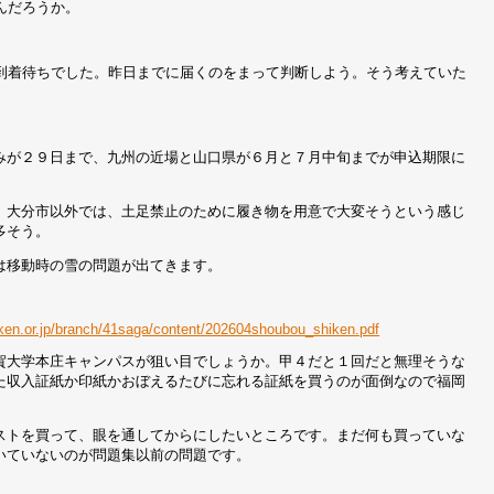
んだろうか。
到着待ちでした。昨日までに届くのをまって判断しよう。そう考えていた
みが２９日まで、九州の近場と山口県が６月と７月中旬までが申込期限に
、大分市以外では、土足禁止のために履き物を用意で大変そうという感じ
多そう。
は移動時の雪の問題が出てきます。
ken.or.jp/branch/41saga/content/202604shoubou_shiken.pdf
賀大学本庄キャンパスが狙い目でしょうか。甲４だと１回だと無理そうな
た収入証紙か印紙かおぼえるたびに忘れる証紙を買うのが面倒なので福岡
ストを買って、眼を通してからにしたいところです。まだ何も買っていな
いていないのが問題集以前の問題です。