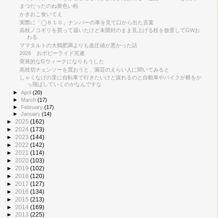
まつだったのね黄色い粉
かきおこ食いてえ
実際に「◯８１０」ナンバーの車を見て口から出た言葉
高枝ノコギリを買って届いたけど未開封のまま見上げる枝を放置してGWお
わる
ママタルトの大鶴肥満よりも血圧値が悪かった話
2026 おポピーライド完遂
突発的なGウィークになりもうした
高枝切チェンソーを買おうと、園芸のえらい人に聞いてみると
しゃくなげの里に自転車で行きたいけど疲れるのと自動車やバイクが横をか
っ飛ばしていくのがなんですな
►
April
(20)
►
March
(17)
►
February
(17)
►
January
(14)
►
2025
(162)
►
2024
(173)
►
2023
(144)
►
2022
(142)
►
2021
(114)
►
2020
(103)
►
2019
(102)
►
2018
(120)
►
2017
(127)
►
2016
(134)
►
2015
(213)
►
2014
(169)
►
2013
(225)