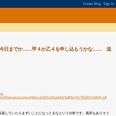
今日までか……甲４か乙４を申し込もうかな…… 追
bo-
nch/40fukuoka/content/8d1caf292fcd31e4d323d80bcf3c7818037dd64f.pdf
ュ投薬していたらまずいことになっとるなという分析です。風邪もありそう