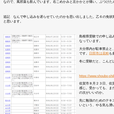
なので、風邪薬も飲んでいます。右こめかみと左かかとが痛い。ぶつけた
追記 なんで申し込みを遅らせていたのかを思い出しました。乙６の免状
と思います。
島根県受験での申し込
なっています。
大分県内が駐車禁止と
です。
日田市は花粉
も
冬に受験だと、こんど
https://www.shoubo-shi
佐賀市８月２３日、佐
感じ。受かっても、ま
の次がいいのか。
先に勉強のためのテキ
いという、やる気も湧