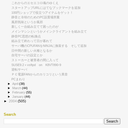
これからのエセエコロ魂のゆくえ
スタートアップURLにはてなブックマークを追加
100円ショップで役立つアイテムをゲット！
静音と冷却のためのPC設置場所案
風邪気味というか風邪
新しく一台組み立てて困ったのが
メインマシンというかメインクライアントを組み立て
静音PC思想の転換点
組み立て終わって日が暮れて
サーバ機のCPUFANをNINJAに換装する そして追加
日中間の新しい火種となるか
自宅サーバの設定とか
ストーカーと被害者の間に入って
SUSE9.2＋vsftpd on K8VT890-9
逆転サーバ
ＰＣ電源FANからのカリコリという異音
PCまわり
►
April
(38)
►
March
(44)
►
February
(55)
►
January
(44)
►
2004
(505)
Search