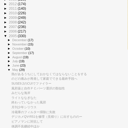
►
2012
(174)
►
2011
(140)
►
2010
(226)
►
2009
(249)
►
2008
(242)
►
2007
(236)
►
2006
(217)
▼
2005
(330)
►
December
(17)
►
November
(15)
►
October
(10)
►
September
(17)
►
August
(19)
►
July
(19)
►
June
(23)
▼
May
(29)
熱があるうちにしておかなくてはならないことをする
のどの痛みが再発して家庭でできる最終手段へ
SUSE9.2のCUIでファイラー
風邪薬と自作ＰＣパーツ選択の類似性
みだらな海岸
ライトななぎなた
終わっていなかった風邪
月刊少年シリウス
冷蔵庫のフィルター掃除に失敗
デジカメQV-R51を修理（見積り）に出すもののー
ピアノマンに対抗して
体調不良継続中ほか