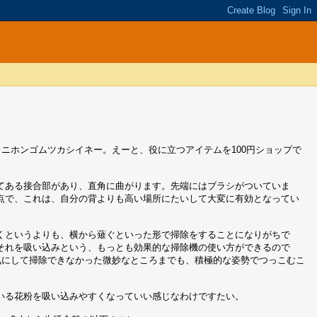
。ニホンゴムツカシイネー。えーと、役に立つアイテムを100円ショップで
てある接合部があり、直角に曲がります。先端にはブラシがついていま
点で、これは、自分の背よりも高い場所にたいして大変に有効となってい
くというよりも、横から薙ぐといった形で掃除をすることになりがちで
それを吸い込みという、もっとも効果的な掃除機の使い方ができるので
気にして掃除できなかった微妙なところまでも、積極的な姿勢でつっこむこ
いる花粉を吸い込みやすくなっていい感じなわけですたい。