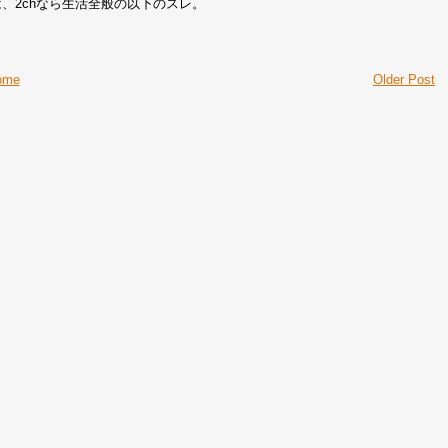
、2chなら生活全般の以下のスレ。
ome
Older Post