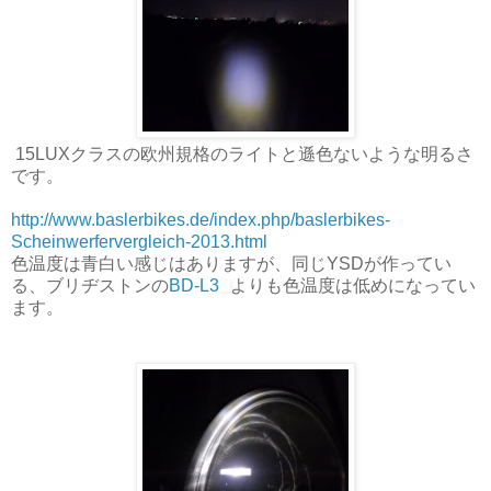
15LUXクラスの欧州規格のライトと遜色ないような明るさ
です。
http://www.baslerbikes.de/index.php/baslerbikes-
Scheinwerfervergleich-2013.html
色温度は青白い感じはありますが、同じYSDが作ってい
る、ブリヂストンの
BD-L3
よりも色温度は低めになってい
ます。