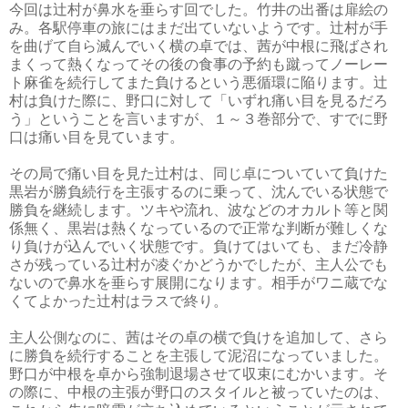
今回は辻村が鼻水を垂らす回でした。竹井の出番は扉絵の
み。各駅停車の旅にはまだ出ていないようです。辻村が手
を曲げて自ら滅んでいく横の卓では、茜が中根に飛ばされ
まくって熱くなってその後の食事の予約も蹴ってノーレー
ト麻雀を続行してまた負けるという悪循環に陥ります。辻
村は負けた際に、野口に対して「いずれ痛い目を見るだろ
う」ということを言いますが、１～３巻部分で、すでに野
口は痛い目を見ています。
その局で痛い目を見た辻村は、同じ卓についていて負けた
黒岩が勝負続行を主張するのに乗って、沈んでいる状態で
勝負を継続します。ツキや流れ、波などのオカルト等と関
係無く、黒岩は熱くなっているので正常な判断が難しくな
り負けが込んでいく状態です。負けてはいても、まだ冷静
さが残っている辻村が凌ぐかどうかでしたが、主人公でも
ないので鼻水を垂らす展開になります。相手がワニ蔵でな
くてよかった辻村はラスで終り。
主人公側なのに、茜はその卓の横で負けを追加して、さら
に勝負を続行することを主張して泥沼になっていました。
野口が中根を卓から強制退場させて収束にむかいます。そ
の際に、中根の主張が野口のスタイルと被っていたのは、