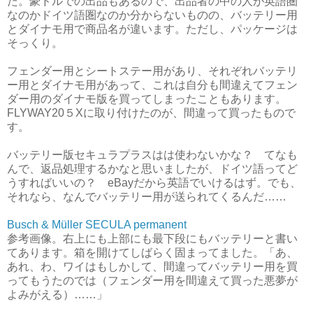
た。豪ドルでの出品もあるので、出品者の中の人が英語圏
なのかドイツ語圏なのか分からないものの、バッテリー用
とダイナモ用で商品名が違います。ただし、パッケージは
そっくり。
フェンダー用とシートステー用があり、それぞれバッテリ
ー用とダイナモ用があって、これは自分も間違えてフェン
ダー用のダイナモ版を買ってしまったこともあります。
FLYWAY20５Xに取り付けたのが、間違って買ったもので
す。
バッテリー版セキュラプラスはは使わないかな？ てなも
んで、返品処理するかなと思いましたが、ドイツ語ってど
うすればいいの？ eBayだから英語でいけるはず。でも、
それなら、なんでバッテリー用が送られてくるんだ……
Busch & Müller SECULA permanent
参考画像。右上にも上部にも最下段にもバッテリーと書い
てあります。箱を開けてしばらく固まってました。「あ、
あれ、わ、ワイはもしかして、間違ってバッテリー用を買
ってもうたのでは（フェンダー用を間違えて買った悪夢が
よみがえる）……」