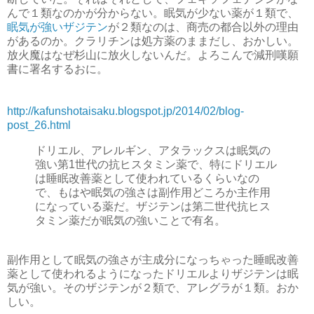
んで１類なのかが分からない。眠気が少ない薬が１類で、
眠気が強いザジテン
が２類なのは、商売の都合以外の理由
があるのか。クラリチンは処方薬のままだし、おかしい。
放火魔はなぜ杉山に放火しないんだ。よろこんで減刑嘆願
書に署名するおに。
http://kafunshotaisaku.blogspot.jp/2014/02/blog-
post_26.html
ドリエル、アレルギン、アタラックスは眠気の
強い第1世代の抗ヒスタミン薬で、特にドリエル
は睡眠改善薬として使われているくらいなの
で、もはや眠気の強さは副作用どころか主作用
になっている薬だ。ザジテンは第二世代抗ヒス
タミン薬だが眠気の強いことで有名。
副作用として眠気の強さが主成分になっちゃった睡眠改善
薬として使われるようになったドリエルよりザジテンは眠
気が強い。そのザジテンが２類で、アレグラが１類。おか
しい。