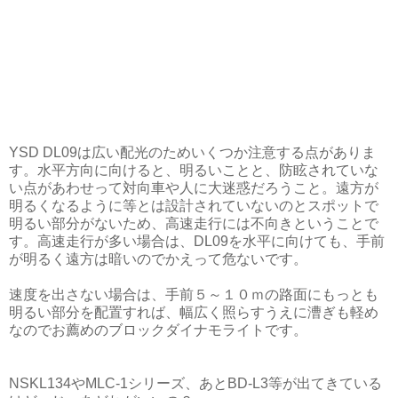
YSD DL09は広い配光のためいくつか注意する点がありま
す。水平方向に向けると、明るいことと、防眩されていな
い点があわせって対向車や人に大迷惑だろうこと。遠方が
明るくなるように等とは設計されていないのとスポットで
明るい部分がないため、高速走行には不向きということで
す。高速走行が多い場合は、DL09を水平に向けても、手前
が明るく遠方は暗いのでかえって危ないです。
速度を出さない場合は、手前５～１０ｍの路面にもっとも
明るい部分を配置すれば、幅広く照らすうえに漕ぎも軽め
なのでお薦めのブロックダイナモライトです。
NSKL134やMLC-1シリーズ、あとBD-L3等が出てきている