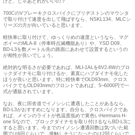
けど、じゃあどれがいいの？
700CのVブレーキクロスバイクにブリヂストンのマウンタ
で取り付けて速度を出して飛ばすなら、NSKL134、MLCシ
リーズの方が向いていると思います。
軽快車に取り付けて、ゆっくりめの速度というなら、マグ
ボイーのMLA-8（停車時点滅機能あり）や、YSD D09、
BD-L3を数メートル先の路面にあわせて設置するというの
が相性が良いでしょう。
絶対的な明るさが必要であれば、MLI-1ALを6V2.4Wのブロ
ックダイナモに取り付けるか、素直にハブダイナモ化した
ほうが良いと思います。特に軽快車でOLD93mm、クロス
バイクでもOLD93mmのフロントであれば、5~6000円で一
式が通販されています。
なお、夜に田舎道でイノシシに遭遇したことがあるなら、
BD-L3がおすすめになります。自分も、クロスバイクであ
れば、メインのライトが色温度低めで黄色いHerrmans H-
one Sなので、ブロックダイナモを取り付けるならBD-L3に
すると思います。今までのイノシシ遭遇回数は気づいた範
囲では6回ぐらいで、接触しそうになったのは2回ぐらいで