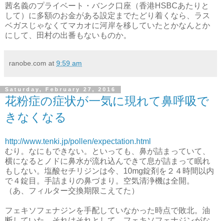
茜名義のプライベート・バンク口座（香港HSBCあたりと
して）に多額のお金がある設定までたどり着くなら、ラス
ベガスじゃなくてマカオに河岸を移していたとかなんとか
にして、田村の出番もないものか。
ranobe.com
at
9:59 am
Saturday, February 27, 2016
花粉症の症状が一気に現れて鼻呼吸で
きなくなる
http://www.tenki.jp/pollen/expectation.html
むり。なにもできない。といっても、鼻が詰まっていて、
横になるとノドに鼻水が流れ込んできて息が詰まって眠れ
もしない。塩酸セチリジンは今、10mg錠剤を２４時間以内
で４錠目。手詰まりの鼻づまり。空気清浄機は全開。
（あ、フィルター交換期限こえてた）
フェキソフェナジンを手配していなかった時点で敗北。油
断していた。それはそれとして、フェキソフェナジンがな