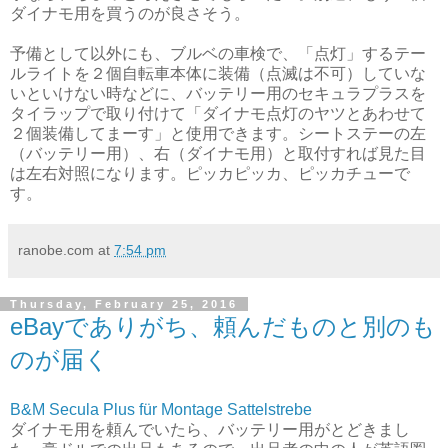
ダイナモ用を買うのが良さそう。
予備として以外にも、ブルベの車検で、「点灯」するテー
ルライトを２個自転車本体に装備（点滅は不可）していな
いといけない時などに、バッテリー用のセキュラプラスを
タイラップで取り付けて「ダイナモ点灯のヤツとあわせて
２個装備してまーす」と使用できます。シートステーの左
（バッテリー用）、右（ダイナモ用）と取付すれば見た目
は左右対照になります。ピッカピッカ、ピッカチューで
す。
ranobe.com
at
7:54 pm
Thursday, February 25, 2016
eBayでありがち、頼んだものと別のも
のが届く
B&M Secula Plus für Montage Sattelstrebe
ダイナモ用を頼んでいたら、バッテリー用がとどきまし