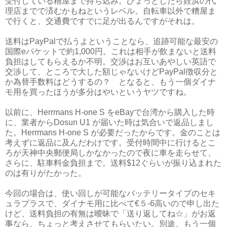
受付している糟屋まで持ち込み。ひょっとしたら姪浜の代
理店までで済むかもねというレベル。自転車以外で糟屋ま
で行くと、交通費ですでに足が出るんですがそれは。
送料はPayPalで払うよということなら、追跡可能な最安の
国際eパケットで約1,000円。これは相手が飲まないと送料
負担はしてもらえるか不明。交渉はお互いあやしい英語で
交渉して、ところで大した額じゃないけどPayPal徴収分と
か為替手数料はどうするの？ となると、もう一個ダイナ
モ用を買ったほうが多分はやいというヤツですね。
以前に、Herrmans H-one S をeBayで台湾から購入した時
に、業者からDosun U1 が届いた時は気合いで返品しまし
た。Herrmans H-one S が必要だったからです。金のことは
考えずに返品に及んだわけです。受付時間中に行けるとこ
ろが天神中央郵便局しかなかったので夜に車を走らせて、
さらに、駐車料金負担まで。送料$12ぐらいが振り込まれた
のは有りがたかった。
今回の場合は、使い回しが可能なバッテリータイプのセキ
ュラプラスで、ダイナモ用に比べて€５-6高いので申し出た
けど、送料負担の有無は曖昧で「送り返してね☆」がお返
事なら、ちょっと考えさせてもらいたい。別途、もう一個