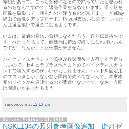
差額があって、こっちが得になるので黙っていたと思われ
るのもなんですので、返品作業を進めています。送り状を
画像を撮影して「頼んだのと違うものが来てます」とeBay
経由で画像をアップロード。Paypal支払いなので、いった
んは返品扱いで返金になるようです。
いまは、業者の着払い負担になるだろう、送り伝票待ちで
す。ぺたっと貼って、郵便局に持込で終りになればいいん
ですが、なんか、まだ伝票が来ません。
バイクディスカウントでIQ-Xが数週間後で入荷する予定ら
しいので、セキュラプラス他とまとめてバイクディスカウ
ントで購入するのがいいかもしれません。ハンドル固定用
のマウンタとか、なかなか国内で売ってないんで、本家本
元のドイツから通販するのが間違いないです。なお、今回
は間違いがあったもよう。
ranobe.com
at
12:13 am
Sunday, February 21, 2016
NSKL134の照射参考画像追加 街灯ゼ