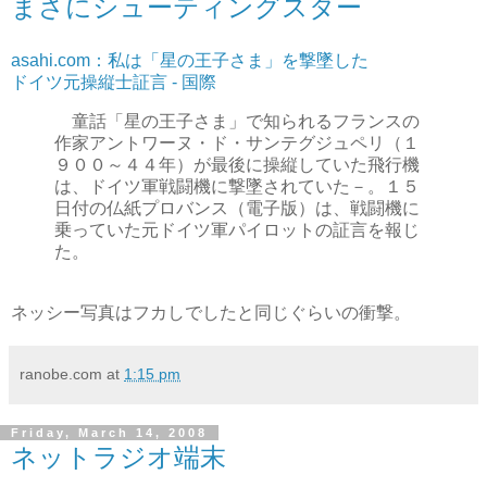
まさにシューティングスター
asahi.com：私は「星の王子さま」を撃墜した
ドイツ元操縦士証言 - 国際
童話「星の王子さま」で知られるフランスの
作家アントワーヌ・ド・サンテグジュペリ（１
９００～４４年）が最後に操縦していた飛行機
は、ドイツ軍戦闘機に撃墜されていた－。１５
日付の仏紙プロバンス（電子版）は、戦闘機に
乗っていた元ドイツ軍パイロットの証言を報じ
た。
ネッシー写真はフカしでしたと同じぐらいの衝撃。
ranobe.com
at
1:15 pm
Friday, March 14, 2008
ネットラジオ端末