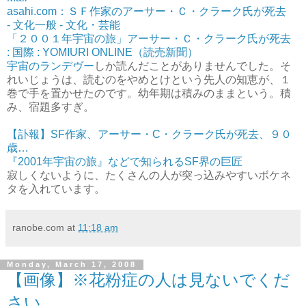
asahi.com：ＳＦ作家のアーサー・Ｃ・クラーク氏が死去
- 文化一般 - 文化・芸能
「２００１年宇宙の旅」アーサー・Ｃ・クラーク氏が死去
: 国際 : YOMIURI ONLINE（読売新聞）
宇宙のランデヴー
しか読んだことがありませんでした。そ
れいじょうは、読むのをやめとけという先人の知恵が、１
巻で手を置かせたのです。幼年期は積みのままという。積
み、宿題多すぎ。
【訃報】SF作家、アーサー・C・クラーク氏が死去、９０
歳…
『2001年宇宙の旅』などで知られるSF界の巨匠
寂しくないように、たくさんの人が突っ込みやすいボケネ
タを入れています。
ranobe.com
at
11:18 am
Monday, March 17, 2008
【画像】※花粉症の人は見ないでくだ
さい