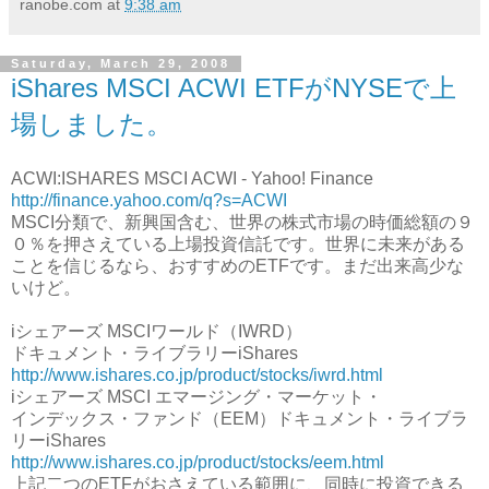
ranobe.com
at
9:38 am
Saturday, March 29, 2008
iShares MSCI ACWI ETFがNYSEで上
場しました。
ACWI:ISHARES MSCI ACWI - Yahoo! Finance
http://finance.yahoo.com/q?s=ACWI
MSCI分類で、新興国含む、世界の株式市場の時価総額の９
０％を押さえている上場投資信託です。世界に未来がある
ことを信じるなら、おすすめのETFです。まだ出来高少な
いけど。
iシェアーズ MSCIワールド（IWRD）
ドキュメント・ライブラリーiShares
http://www.ishares.co.jp/product/stocks/iwrd.html
iシェアーズ MSCI エマージング・マーケット・
インデックス・ファンド（EEM）ドキュメント・ライブラ
リーiShares
http://www.ishares.co.jp/product/stocks/eem.html
上記二つのETFがおさえている範囲に、同時に投資できる