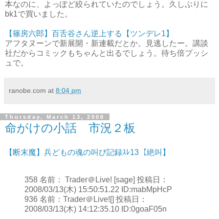
本なのに、よっぽど絞られていたのでしょう。久しぶりに
bk1で買いました。
【篠房六郎】百舌谷さん逆上する【ツンデレ1】
アフタヌーンで新展開・新連載だとか。見逃したー。講談
社だからコミックもちゃんと出るでしょう。待ち倍プッシ
ュで。
ranobe.com
at
8:04 pm
Thursday, March 13, 2008
命がけの小話 市況２板
【断末魔】兵どもの魂の叫び記録ｽﾚ13【絶叫】
358 名前： Trader＠Live! [sage] 投稿日：
2008/03/13(木) 15:50:51.22 ID:mabMpHcP
936 名前：Trader＠Live![] 投稿日：
2008/03/13(木) 14:12:35.10 ID:0goaF05n