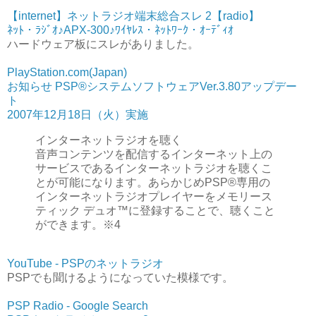
【internet】ネットラジオ端末総合スレ 2【radio】
ﾈｯﾄ・ﾗｼﾞｵ♪APX-300♪ﾜｲﾔﾚｽ・ﾈｯﾄﾜｰｸ・ｵｰﾃﾞｨｵ
ハードウェア板にスレがありました。
PlayStation.com(Japan)
お知らせ PSP®システムソフトウェアVer.3.80アップデー
ト
2007年12月18日（火）実施
インターネットラジオを聴く
音声コンテンツを配信するインターネット上の
サービスであるインターネットラジオを聴くこ
とが可能になります。あらかじめPSP®専用の
インターネットラジオプレイヤーをメモリース
ティック デュオ™に登録することで、聴くこと
ができます。※4
YouTube - PSPのネットラジオ
PSPでも聞けるようになっていた模様です。
PSP Radio - Google Search