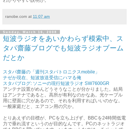
わかりやすい説明が。
ranobe.com
at
11:07 am
Sunday, March 16, 2008
短波ラジオをあいかわらず模索中、ス
タパ齋藤ブログでも短波ラジオブーム
だとか
スタパ齋藤の「週刊スタパトロニクスmobile」
ナゼか現在、短波放送受信にハマる俺
スタパブログ: ソニーの現行短波ラジオ SW7600GR
アンテナ設置がめんどうそうなことが分かりました。結局
はアンテナであると。高所が有利なのかなあ。光ケーブル
用に壁面に穴があるので、それを利用すればいいのかな。
一般家庭だと、エアコン用の穴か。
とりあえずの目標が、PCを立ち上げず、BBCを24時間低電
力で垂れ流すというのが目的なんです。PCのネットラジオ