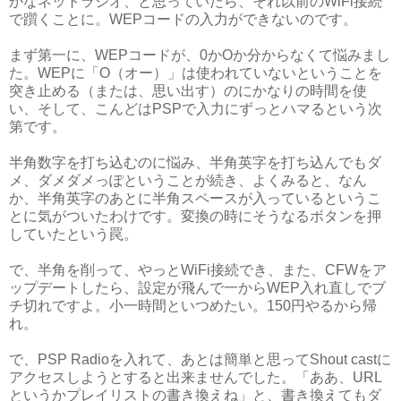
かなネットラジオ、と思っていたら、それ以前のWiFi接続
で躓くことに。WEPコードの入力ができないのです。
まず第一に、WEPコードが、0かOか分からなくて悩みまし
た。WEPに「O（オー）」は使われていないということを
突き止める（または、思い出す）のにかなりの時間を使
い、そして、こんどはPSPで入力にずっとハマるという次
第です。
半角数字を打ち込むのに悩み、半角英字を打ち込んでもダ
メ、ダメダメっぽということが続き、よくみると、なん
か、半角英字のあとに半角スペースが入っているというこ
とに気がついたわけです。変換の時にそうなるボタンを押
していたという罠。
で、半角を削って、やっとWiFi接続でき、また、CFWをア
ップデートしたら、設定が飛んで一からWEP入れ直しでブ
チ切れですよ。小一時間といつめたい。150円やるから帰
れ。
で、PSP Radioを入れて、あとは簡単と思ってShout castに
アクセスしようとすると出来ませんでした。「ああ、URL
というかプレイリストの書き換えね」と、書き換えてもダ