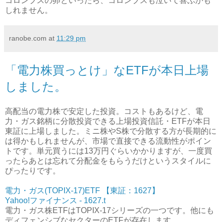
コロンブスの卵といったら、コロンブスも泣いて喜ぶかも
しれません。
ranobe.com
at
11:29 pm
「電力株買っとけ」なETFが本日上場
しました。
高配当の電力株で安定した投資。コストもあるけど、電
力・ガス銘柄に分散投資できる上場投資信託・ETFが本日
東証に上場しました。ミニ株やS株で分散する方が長期的に
は得かもしれませんが、市場で直接できる流動性がポイン
トです。単元買うには13万円ぐらいかかりますが、一度買
ったらあとは忘れて分配金をもらうだけというスタイルに
ぴったりです。
電力・ガス(TOPIX-17)ETF 【東証：1627】
Yahoo!ファイナンス - 1627.t
電力・ガス株ETFはTOPIX-17シリーズの一つです。他にも
ディフェンシブなセクターのETFが存在します。