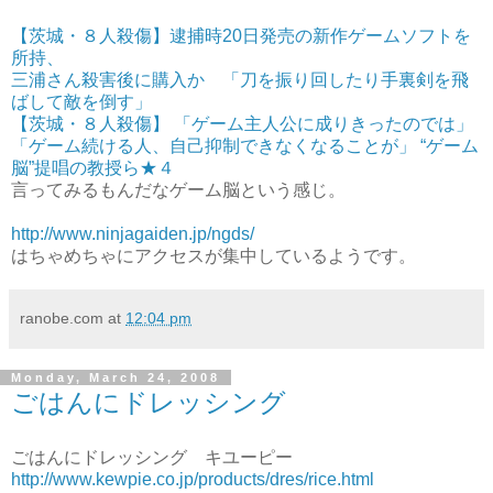
【茨城・８人殺傷】逮捕時20日発売の新作ゲームソフトを
所持、
三浦さん殺害後に購入か 「刀を振り回したり手裏剣を飛
ばして敵を倒す」
【茨城・８人殺傷】 「ゲーム主人公に成りきったのでは」
「ゲーム続ける人、自己抑制できなくなることが」 “ゲーム
脳”提唱の教授ら★４
言ってみるもんだなゲーム脳という感じ。
http://www.ninjagaiden.jp/ngds/
はちゃめちゃにアクセスが集中しているようです。
ranobe.com
at
12:04 pm
Monday, March 24, 2008
ごはんにドレッシング
ごはんにドレッシング キユーピー
http://www.kewpie.co.jp/products/dres/rice.html