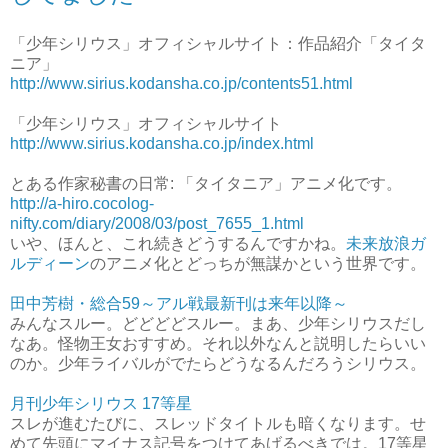
「少年シリウス」オフィシャルサイト：作品紹介「タイタ
ニア」
http://www.sirius.kodansha.co.jp/contents51.html
「少年シリウス」オフィシャルサイト
http://www.sirius.kodansha.co.jp/index.html
とある作家秘書の日常: 「タイタニア」アニメ化です。
http://a-hiro.cocolog-
nifty.com/diary/2008/03/post_7655_1.html
いや、ほんと、これ続きどうするんですかね。
未来放浪ガ
ルディーン
のアニメ化とどっちが無謀かという世界です。
田中芳樹・総合59～アル戦最新刊は来年以降～
みんなスルー。どどどどスルー。まあ、少年シリウスだし
なあ。怪物王女おすすめ。それ以外なんと説明したらいい
のか。少年ライバルがでたらどうなるんだろうシリウス。
月刊少年シリウス 17等星
スレが進むたびに、スレッドタイトルも暗くなります。せ
めて先頭にマイナス記号をつけてあげるべきでは。17等星