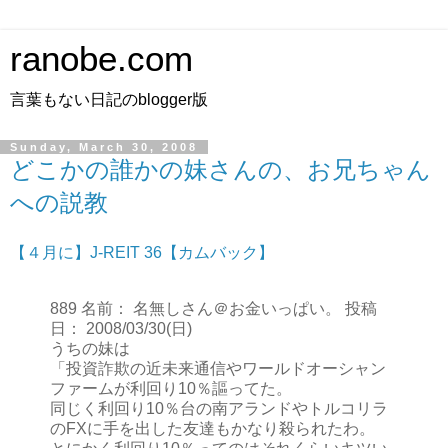
ranobe.com
言葉もない日記のblogger版
Sunday, March 30, 2008
どこかの誰かの妹さんの、お兄ちゃん
への説教
【４月に】J-REIT 36【カムバック】
889 名前： 名無しさん＠お金いっぱい。 投稿
日： 2008/03/30(日)
うちの妹は
「投資詐欺の近未来通信やワールドオーシャン
ファームが利回り10％謳ってた。
同じく利回り10％台の南アランドやトルコリラ
のFXに手を出した友達もかなり殺られたわ。