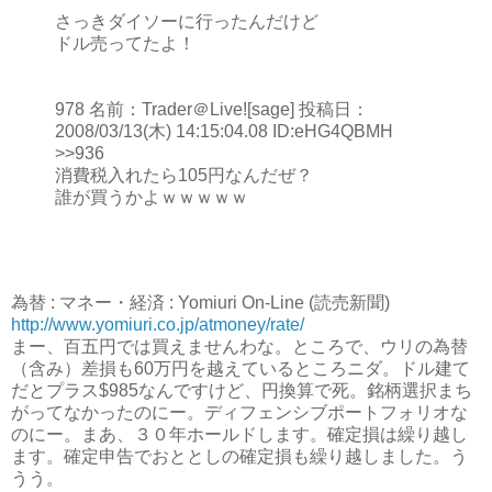
さっきダイソーに行ったんだけど
ドル売ってたよ！
978 名前：Trader＠Live![sage] 投稿日：
2008/03/13(木) 14:15:04.08 ID:eHG4QBMH
>>936
消費税入れたら105円なんだぜ？
誰が買うかよｗｗｗｗｗ
為替 : マネー・経済 : Yomiuri On-Line (読売新聞)
http://www.yomiuri.co.jp/atmoney/rate/
まー、百五円では買えませんわな。ところで、ウリの為替
（含み）差損も60万円を越えているところニダ。ドル建て
だとプラス$985なんですけど、円換算で死。銘柄選択まち
がってなかったのにー。ディフェンシブポートフォリオな
のにー。まあ、３０年ホールドします。確定損は繰り越し
ます。確定申告でおととしの確定損も繰り越しました。う
うう。