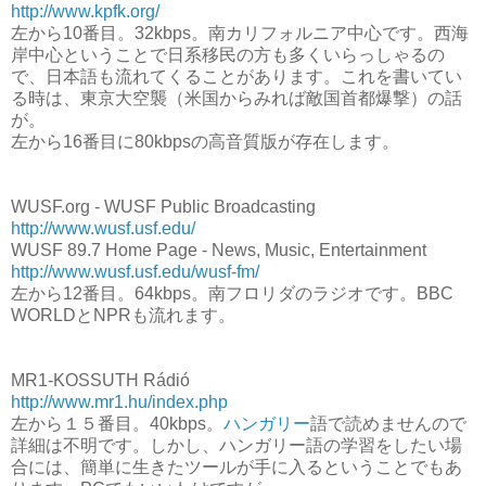
http://www.kpfk.org/
左から10番目。32kbps。南カリフォルニア中心です。西海
岸中心ということで日系移民の方も多くいらっしゃるの
で、日本語も流れてくることがあります。これを書いてい
る時は、東京大空襲（米国からみれば敵国首都爆撃）の話
が。
左から16番目に80kbpsの高音質版が存在します。
WUSF.org - WUSF Public Broadcasting
http://www.wusf.usf.edu/
WUSF 89.7 Home Page - News, Music, Entertainment
http://www.wusf.usf.edu/wusf-fm/
左から12番目。64kbps。南フロリダのラジオです。BBC
WORLDとNPRも流れます。
MR1-KOSSUTH Rádió
http://www.mr1.hu/index.php
左から１５番目。40kbps。
ハンガリー
語で読めませんので
詳細は不明です。しかし、ハンガリー語の学習をしたい場
合には、簡単に生きたツールが手に入るということでもあ