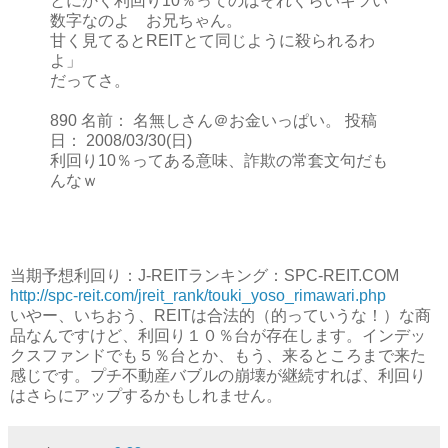
とにかく利回り10％ってのはそれくらいキツい
数字なのよ お兄ちゃん。
甘く見てるとREITとて同じように殺られるわ
よ」
だってさ。
890 名前： 名無しさん＠お金いっぱい。 投稿
日： 2008/03/30(日)
利回り10％ってある意味、詐欺の常套文句だも
んなｗ
当期予想利回り：J-REITランキング：SPC-REIT.COM
http://spc-reit.com/jreit_rank/touki_yoso_rimawari.php
いやー、いちおう、REITは合法的（的っていうな！）な商
品なんですけど、利回り１０％台が存在します。インデッ
クスファンドでも５％台とか、もう、来るところまで来た
感じです。プチ不動産バブルの崩壊が継続すれば、利回り
はさらにアップするかもしれません。