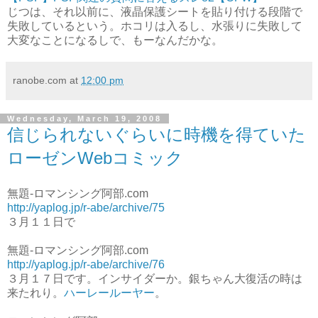
じつは、それ以前に、液晶保護シートを貼り付ける段階で
失敗しているという。ホコリは入るし、水張りに失敗して
大変なことになるしで、もーなんだかな。
ranobe.com
at
12:00 pm
Wednesday, March 19, 2008
信じられないぐらいに時機を得ていた
ローゼンWebコミック
無題-ロマンシング阿部.com
http://yaplog.jp/r-abe/archive/75
３月１１日で
無題-ロマンシング阿部.com
http://yaplog.jp/r-abe/archive/76
３月１７日です。インサイダーか。銀ちゃん大復活の時は
来たれり。
ハーレールーヤー
。