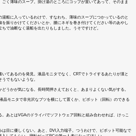
、ごく薄味のスープ。掛け湯のところにコップが置いてあって、そのまま
の湯船に入っているわけで、すなわち、薄味のスープにつかっているのと
椒を振りかけてくださいとか、腰にネギを巻き付けてください等のあやし
立ちで油断なく湯船を出たりもしました。うそですけど。
書いてあるのを発見。液晶モニタでなく、CRTでトライするあたりが漢と
そうでもないような。
かどうかが気になる。長時間押さえておくと、あまりよくない気がする。
N液晶モニタで非光沢なブツを横にして置くか、ピボット（回転）のできる
る。あとはVGAのドライバでソフトウェア回転と組み合わせれば、けっこ
は目に優しくない。あと、DVI入力端子。つうわけで、ピボット可能なで
購入してもらい、寝転がってPCの第一人者になってほしい。