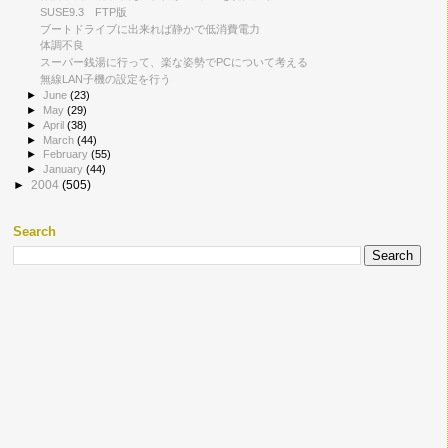
SUSE9.3 FTP版
ブートドライブに出来れば静かで低消費電力
体調不良
スーパー銭湯に行って、楽な姿勢でPCについて考える
無線LAN子機の設定を行う
►
June
(23)
►
May
(29)
►
April
(38)
►
March
(44)
►
February
(55)
►
January
(44)
►
2004
(505)
Search