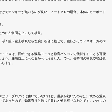
付けでテンキーが無いものが良い。ノートＰＣの場合、本体のキーボード
る。
ために左側面を上にして横臥。
。浮く腕（左上横臥なら左腕）を台に載せて、寝転がってＰＣオーガの構
ートＰＣは、回転できる液晶モニタと静音パソコンで代替することも可能
しょう。腰痛防止にもなるかもしれません。でも、長時間の横臥姿勢は他
いします。
やはり、ブログには書いていないけど、温泉が効いたのかぽ。飲める温泉
いてあったので、効果有りと信じて飲むと効果有りなわけです。いわしの