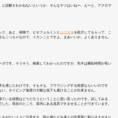
 と誤解されかねないというか、そんなヤツはいねー。えーと、アクロマ
ック。あと、保険で、ビオフェルミンと
ムコスタ
を処方してもらって、こ
名もごっちゃなので、イカンことですよ。まあいいか。よくありません。
ーガです。そうそう、検索してわかったのですが、乳牛は横臥時間が長い
界を感じたわけです。そもそも、ブラウジングする程度ならいいのです
ない。タイピング速度の大幅な低下も避けることが出来ません。
寝ている状態はどうだろうということに思い至ったのです。試してみる
でした。現在のところ、室内にある道具ですませることができています。
ふさがないように注意する。割り箸などを床との設置面に割り込ませると