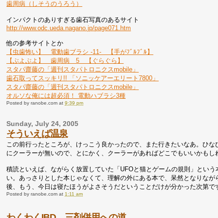
歯周病（しそうのうろう）
インパクトのありすぎる歯石写真のあるサイト
http://www.odc.ueda.nagano.jp/page071.htm
他の参考サイトとか
【虫歯怖い】 電動歯ブラシ -11- 【手がﾌﾞﾙﾌﾞﾙ】
【ぶよぶよ】 歯周病 5 【ぐらぐら】
スタパ齋藤の「週刊スタパトロニクスmobile」
歯石取ってスッキリ!! 「ソニッケアーエリート7800」
スタパ齋藤の「週刊スタパトロニクスmobile」
オルソな俺には超必須！ 電動ハブラシ3種
Posted by
ranobe.com
at
9:39 pm
Sunday, July 24, 2005
そういえば温泉
この前行ったところが、けっこう良かったので、また行きたいなあ。ひな
にクーラーが無いので、とにかく、クーラーがあればどこでもいいかもし
積読といえば、ながらく放置していた「UFOと猫とゲームの規則」とい
い。あっさりとした本じゃなくて、理解の外にある本で、呆然となりなが
後、もう、今日は寝たほうがよさそうだということだけが分かった次第で
Posted by
ranobe.com
at
1:11 am
わくわくIBD 三剤併用への道