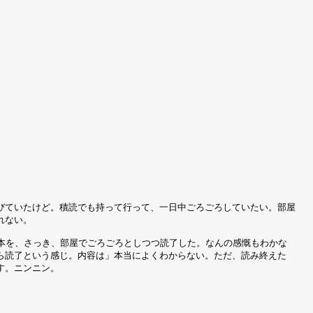
びていたけど。積読でも持って行って、一日中ごろごろしていたい。部屋
れない。
う本を、さっき、部屋でごろごろとしつつ読了した。なんの感慨もわかな
ら読了という感じ。内容は」本当によくわからない。ただ、読み終えた
す。ニンニン。