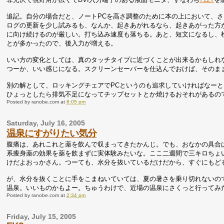
追記。自分の場合だと、ノートPCを高さ調整のために本の上において、
ログの更新を少し試みるも、なんか、起きあがれるなら、起きあがった方
に向け続けるのが厳しい。打ち込み速度も落ちる。あと、短文になるし、検
とが多かったので、後入力が増える。
いい方の変化としては、真のタッチタイプに近づくことが出来るかもしれ
つーか、いい感じになる。スクリーンセーバーを仕込んでおけば、そのま
別の解として、ロッキングチェアでPCというのも追求していければなーと
ひょっとしたら排気不足になってチップセットとか焼けるおそれがあるの
Posted by
ranobe.com
at
8:05 pm
Saturday, July 16, 2005
温泉にすがりたい気分
腹痛は、あれこれと薬を飲んで収まってきたかんじ。でも、おなかの具合
系痩身薬の効果を薬を飲まずに実体験みたいな。ここ二週間で三キロちょ
けだよおっかさん。つーても、水分を抜いているだけだから、すぐにもど
が、水分を抜くことに手をこまねいていては、夏の暑さを乗り切れないの
温泉。いいものかもよー。ちゅうわけで、近場の温泉にさくっと行ってみ
Posted by
ranobe.com
at
2:34 pm
Friday, July 15, 2005