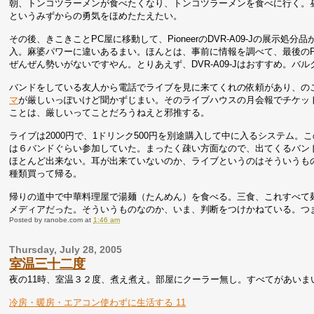
朝、トンコツラーメンが食べたくなり、トンコツラーメンを食べに行く。
というみずからの勇気をほめたたえたい。
その後、きこきことPC屋に移動して、PioneerのDVR-A09-Jの展示処
入。麻婆パワーに違いあるまい。ほんとは、事前に情報を調べて、最後のPi
ぜんぜん勢いがないですやん。とりあえず、DVR-A09-Jはおすすめ。バ
バンドをしている友人から電話でライブを見に来てくれの依頼があり、の
マ
が厳しいっぽいけど聞かずじまい。そのライブハウスの月会報でチケッ
ことは、厳しいってことだろうねえと邪推する。
ライブは2000円で、1ドリンク500円を別途購入して中に入るシステム
は６バンドぐらい参加していた。まったく疎い方面なので、出てくるバン
ほとんど出来ない。耳が出来ていないのか、ライブというのはそういうも
種類買って帰る。
帰りの道中で中華料理屋で湯麺（たんめん）を食べる。三食、これすべて麺
メディアだった。そういうものなのか、いま、判断をつけかねている。つ
Posted by
ranobe.com
at
1:46 am
Thursday, July 28, 2005
室温三十二度
夜の11時、室温３２度、煮え煮え。部屋にクーラー無し。すべてがあいま
冷房・暖房・エアコン使わずに生活する 11