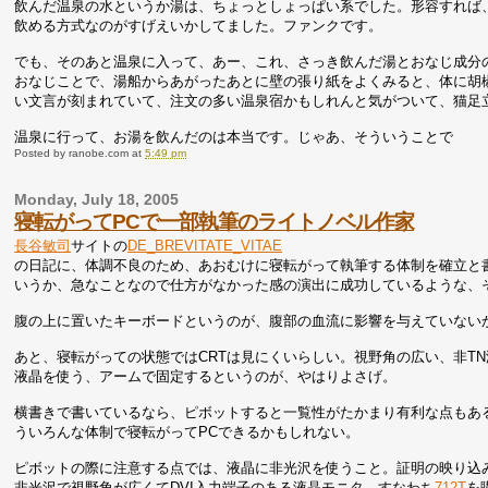
飲んだ温泉の水というか湯は、ちょっとしょっぱい系でした。形容すれば
飲める方式なのがすげえいかしてました。ファンクです。
でも、そのあと温泉に入って、あー、これ、さっき飲んだ湯とおなじ成分
おなじことで、湯船からあがったあとに壁の張り紙をよくみると、体に胡
い文言が刻まれていて、注文の多い温泉宿かもしれんと気がついて、猫足
温泉に行って、お湯を飲んだのは本当です。じゃあ、そういうことで
Posted by
ranobe.com
at
5:49 pm
Monday, July 18, 2005
寝転がってPCで一部執筆のライトノベル作家
長谷敏司
サイトの
DE_BREVITATE_VITAE
の日記に、体調不良のため、あおむけに寝転がって執筆する体制を確立と
いうか、急なことなので仕方がなかった感の演出に成功しているような、
腹の上に置いたキーボードというのが、腹部の血流に影響を与えていない
あと、寝転がっての状態ではCRTは見にくいらしい。視野角の広い、非T
液晶を使う、アームで固定するというのが、やはりよさげ。
横書きで書いているなら、ピボットすると一覧性がたかまり有利な点もあ
ういろんな体制で寝転がってPCできるかもしれない。
ピボットの際に注意する点では、液晶に非光沢を使うこと。証明の映り込み
非光沢で視野角が広くてDVI入力端子のある液晶モニタ、すなわち
712T
を