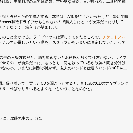
昼は四川中華料理の店で麻婆麺。本格的な麻婆。舌が痺れる。二連続で麺
分品が7980円だったので購入する。本当は、A10を待ちたかったけど、勢いで購
oneer製造ドライブかもしれないので購入したという次第だったりして。
ルクじゃなくて、箱入りが望ましい。
このこと出かける。ライブハウスは新しくできたところで、
チケットノル
トノルマが厳しいという噂を、スタッフがあいまいに否定していた。って
。この手の入場方式だと、酒を飲めないとお得感が無くて仕方がない。ライブ
ド全ての曲が新鮮だった。もっとも、何を歌っているか歌詞の聞き分けは
のなのか、いまだに判別が付かず。友人のバンドとは違うバンドのCDを二
。帰り着いて、買ったCDを聞こうとすると、新しめのCDの方がブランク
まり、麺ばかり食べるとよくないということなのかと。
いに。虎眼先生のように。