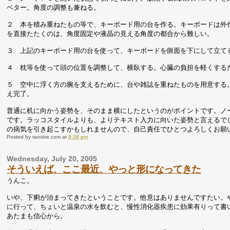
ベター。角度の調整も兼ねる。
２ 本を積み重ねたもの等で、キーボード用の台を作る。キーボードは外
を直接たたくのは、角度固定や液晶の見える角度の都合から難しい。
３ 上記のキーボード用の台を使って、キーボードを側面を下にして立て
４ 枕等を使って頭の位置を調整して、横臥する。心臓の負担を軽くする
５ 空中に浮く方の腕を支えるために、台や雑誌を重ねたものを用意する
え完了。
普通に机に向かう姿勢を、そのまま横にしたというのがポイントです。ノ
です。ラッコスタイルよりも、よりテキスト入力に向いた姿勢と言えるで
の病気を引き起こすかもしれませんので、自己責任でひとつよろしくお願
Posted by
ranobe.com
at
9:39 pm
Wednesday, July 20, 2005
そういえば、ここ最近、やっと形になってきた
うんこ。
いや、下痢が治まってきたということです。他意はありませんですたい。
に行って、ちょいと温泉の水を飲むと、慢性消化器疾患に効果有りって書
あたまも信心から。