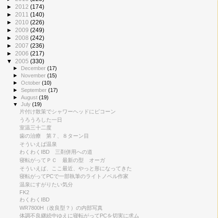
►
2012
(174)
►
2011
(140)
►
2010
(226)
►
2009
(249)
►
2008
(242)
►
2007
(236)
►
2006
(217)
▼
2005
(330)
►
December
(17)
►
November
(15)
►
October
(10)
►
September
(17)
►
August
(19)
▼
July
(19)
片付け散策でシャワーヘッドにピコーン
うろうろした一日
室温三十二度
歯の治療 第７、８ターン目
そういえば温泉
わくわくIBD 三剤併用への道
寝転がってＰＣ 最新の型 オーガ
そういえば、ここ最近、やっと形になってきた
寝転がってPCで一部執筆のライトノベル作家
温泉にすがりたい気分
FK2
わくわくIBD
WR7800H（改良型？）の内部写真
体調不良継続中ゆえに寝転がってPCを切実に求ム