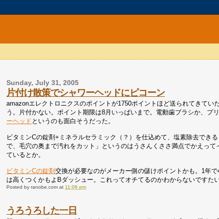
Sunday, July 31, 2005
片付け散策でシャワーヘッドにピコーン
amazonエレクトロニクスのポイントが1750ポイントほど送られてき
う。片付かない。ポイント期限は8月いっぱいまで。電動歯ブラシか、プ
ーヘッド
というのも面白そうだった。
ビタミンCの錠剤+ミネラルセラミック（？）を仕込めて、塩素除去でき
で、毛穴の奥まで汚れをカット」というのはうさんくささ満点でかえって
ているとか。
ビタミンCの錠剤
交換が必要なのがメーカー側の儲けポイントかも。1年で
は高くつくかもよBダッシュー。これってオチてるのかわからないですた
Posted by
ranobe.com
at
11:06 pm
うろうろした一日