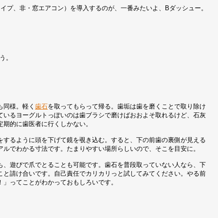
トタイプ、非・窓エアコン）を導入するのが、一番みたいよ、Bダッシュー。
う。
も同様。軽く
歯石
を取ってもらって帰る。歯垢は歯を磨くことで取り除け
ているヨーグルトっぽいのは歯ブラシで磨けばおおよそ取れるけど、石灰
定期的に歯医者に行くしかない。
をするように頭を下げて鏡を覗き込む。すると、下の前歯の裏側が見える
アルでわかる寸法です。たまりやすい場所らしいので、そこを目安に。
も、遊びで爪でとることも可能です。歯石を普段取っていない人なら、下
こと請け合いです。自己責任でカリカリっと試してみてください。やる前
！」ってことがわかっておもしろいです。