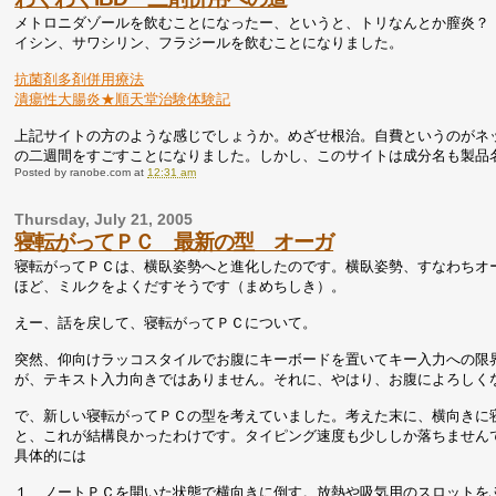
メトロニダゾールを飲むことになったー、というと、トリなんとか膣炎？
イシン、サワシリン、フラジールを飲むことになりました。
抗菌剤多剤併用療法
潰瘍性大腸炎★順天堂治験体験記
上記サイトの方のような感じでしょうか。めざせ根治。自費というのがネ
の二週間をすごすことになりました。しかし、このサイトは成分名も製品
Posted by
ranobe.com
at
12:31 am
Thursday, July 21, 2005
寝転がってＰＣ 最新の型 オーガ
寝転がってＰＣは、横臥姿勢へと進化したのです。横臥姿勢、すなわちオ
ほど、ミルクをよくだすそうです（まめちしき）。
えー、話を戻して、寝転がってＰＣについて。
突然、仰向けラッコスタイルでお腹にキーボードを置いてキー入力への限
が、テキスト入力向きではありません。それに、やはり、お腹によろしく
で、新しい寝転がってＰＣの型を考えていました。考えた末に、横向きに
と、これが結構良かったわけです。タイピング速度も少ししか落ちません
具体的には
１ ノートＰＣを開いた状態で横向きに倒す。放熱や吸気用のスロットを