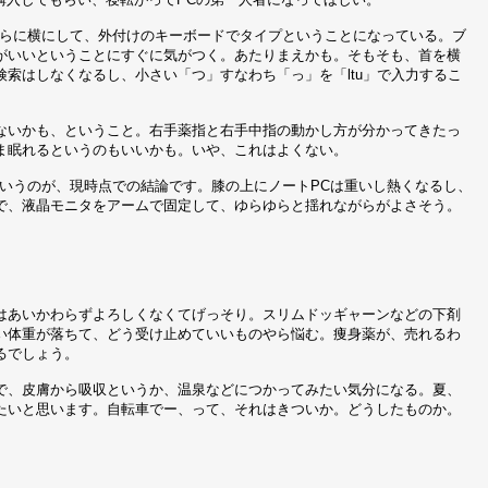
さらに横にして、外付けのキーボードでタイプということになっている。ブ
がいいということにすぐに気がつく。あたりまえかも。そもそも、首を横
索はしなくなるし、小さい「つ」すなわち「っ」を「ltu」で入力するこ
ないかも、ということ。右手薬指と右手中指の動かし方が分かってきたっ
ま眠れるというのもいいかも。いや、これはよくない。
いうのが、現時点での結論です。膝の上にノートPCは重いし熱くなるし、
で、液晶モニタをアームで固定して、ゆらゆらと揺れながらがよさそう。
はあいかわらずよろしくなくてげっそり。スリムドッギャーンなどの下剤
い体重が落ちて、どう受け止めていいものやら悩む。痩身薬が、売れるわ
るでしょう。
で、皮膚から吸収というか、温泉などにつかってみたい気分になる。夏、
たいと思います。自転車でー、って、それはきついか。どうしたものか。