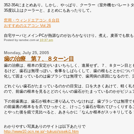
352-354にまとめあり。しかし、やっぱり、クーラー（室外機セパレー
35度以上はクーラーと、まとめにもあったりして。
窓用・ウィンドエアコン ６台目
おすすめのエアコン Vol.26
自宅サーバとメインPCが熱源なのがおろかなりけり。煮え。麦茶でも飲も
Posted by
ranobe.com
at
10:37 pm
Monday, July 25, 2005
歯の治療 第７、８ターン目
歯の治療は、根本の安定がいまいちらしく、進展せず。７、８ターン目と
るけど、歯石は無理っぽい。食事をしばらくして、歯の根もととかについ
化して固まっているのは歯ブラシでは無理で、歯周病の原因になるので、
どれぐらい歯石がたまっているのかの目安は、口を大きくあけて、軽く礼
ので、前歯の根本を見るとどのくらいの歯石がたまっているのかがビジュ
下の前歯裏は、歯石が根本に潜り込んでいなければ、歯ブラシでは無理で
の前歯裏の根本をを爪でひっかくと、けっこう歯石が取れてびっくりする
とやった後を鏡で見比べると、あきらかに「なんか根本がスッキリしてる
わかりやすい写真ありのサイトは以下あたりで
http://www10.ocn.ne.jp/~tukusi/siseki1.htm