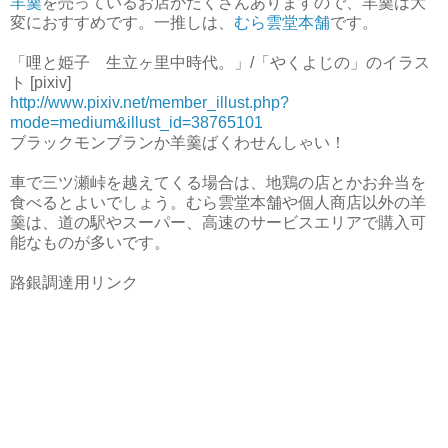
羊羹
を売っているお店がたくさんありますので、羊羹は大
変におすすめです。一推しは、
むら雲堂本舗
です。
「哩と姫子 生立ヶ里中時代。」/「やくよじの」のイラス
ト [pixiv]
http://www.pixiv.net/member_illust.php?
mode=medium&illust_id=38765101
ブラックモンブランか羊羹ばくわせんしゃい！
車で三ツ瀬峠を越えてくる場合は、地鶏の店とかお弁当を
食べるとよいでしょう。むら雲堂本舗や個人商店以外の羊
羹は、道の駅やスーパー、高速のサービスエリアで購入可
能なものが多いです。
路銀調達用リンク