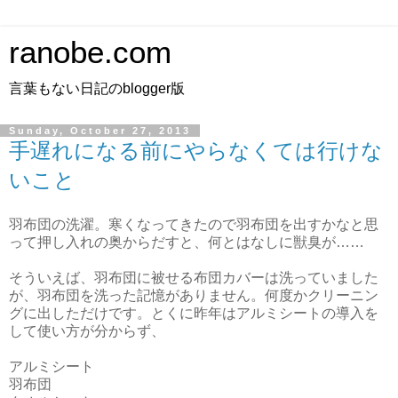
ranobe.com
言葉もない日記のblogger版
Sunday, October 27, 2013
手遅れになる前にやらなくては行けな
いこと
羽布団の洗濯。寒くなってきたので羽布団を出すかなと思
って押し入れの奥からだすと、何とはなしに獣臭が……
そういえば、羽布団に被せる布団カバーは洗っていました
が、羽布団を洗った記憶がありません。何度かクリーニン
グに出しただけです。とくに昨年はアルミシートの導入を
して使い方が分からず、
アルミシート
羽布団