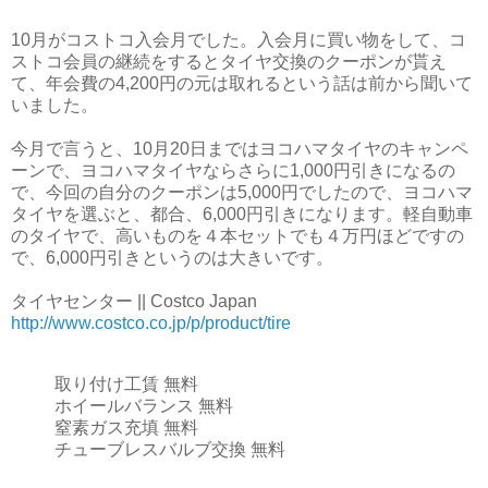
10月がコストコ入会月でした。入会月に買い物をして、コ
ストコ会員の継続をするとタイヤ交換のクーポンが貰え
て、年会費の4,200円の元は取れるという話は前から聞いて
いました。
今月で言うと、10月20日まではヨコハマタイヤのキャンペ
ーンで、ヨコハマタイヤならさらに1,000円引きになるの
で、今回の自分のクーポンは5,000円でしたので、ヨコハマ
タイヤを選ぶと、都合、6,000円引きになります。軽自動車
のタイヤで、高いものを４本セットでも４万円ほどですの
で、6,000円引きというのは大きいです。
タイヤセンター || Costco Japan
http://www.costco.co.jp/p/product/tire
取り付け工賃
無料
ホイールバランス
無料
窒素ガス充填
無料
チューブレスバルブ交換
無料