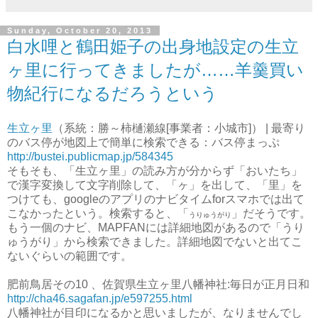
Sunday, October 20, 2013
白水哩と鶴田姫子の出身地設定の生立
ヶ里に行ってきましたが……羊羹買い
物紀行になるだろうという
生立ヶ里
（系統：勝～柿樋瀬線[事業者：小城市]） | 最寄り
のバス停が地図上で簡単に検索できる：バス停まっぷ
http://bustei.publicmap.jp/584345
そもそも、「生立ヶ里」の読み方が分からず「おいたち」
で漢字変換して文字削除して、「ヶ」を出して、「里」を
つけても、googleのアプリのナビタイムforスマホでは出て
こなかったという。検索すると、「
」だそうです。
うりゅうがり
もう一個のナビ、MAPFANには詳細地図があるので「うり
ゅうがり」から検索できました。詳細地図でないと出てこ
ないぐらいの範囲です。
肥前鳥居その10 、佐賀県生立ヶ里八幡神社:毎日が正月日和
http://cha46.sagafan.jp/e597255.html
八幡神社が目印になるかと思いましたが、なりませんでし