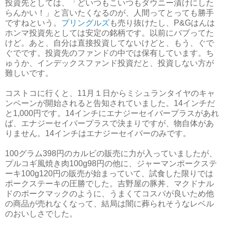
投資先としては、「どいつもこいつもダウニー漬けにした
らんかい！」と言いたくなるのが、人間ってとっても勝手
ですねという。
プリングルズ
も売り抜けたし、P&Gはんは
ホンマ投資先としては安定の銘柄です。以前にバブってた
けど。あと、自分は直接投資してないけどと、もう、ぐで
ぐでです。投資先のファンドの中では保有しています。ち
ゅうか、インデックスファンド投資だと、投資しない方が
難しいです。
コストコに行くと、11月１日からミシュランタイヤのキャ
ンペーンが開始されると告知されていました。14インチだ
と1,000円です。14インチにエナジーセイバープラスがあれ
ば、エナジーセイバープラスで決まりですが、物自体があ
りません。14インチはエナジーセイバーのみです。
100グラム398円のカルビの販売に力が入っていましたが、
プルコギ風焼き肉100g98円の他に、ジャーマンポークステ
ーキ100g120円の販売が始まっていて、試食した限りでは
ポークステーキの圧勝でした。吉野屋の豚丼、マクドナル
ドのポークマックのように、うまくてコスパが良いため他
の商品が売れなくなって、結局は闇に葬られそうなレベル
のおいしさでした。