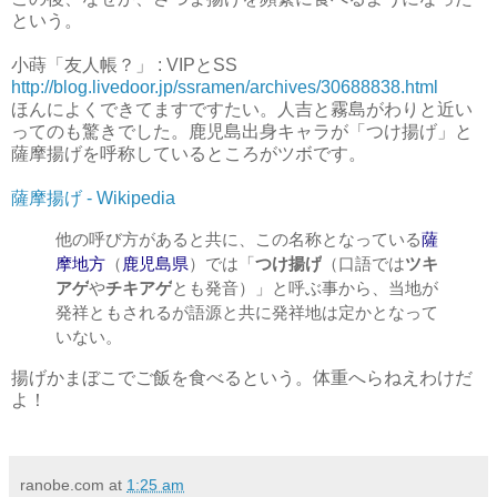
という。
小蒔「友人帳？」 : VIPとSS
http://blog.livedoor.jp/ssramen/archives/30688838.html
ほんによくできてますですたい。人吉と霧島がわりと近い
ってのも驚きでした。鹿児島出身キャラが「つけ揚げ」と
薩摩揚げを呼称しているところがツボです。
薩摩揚げ - Wikipedia
他の呼び方があると共に、この名称となっている
薩
摩地方
（
鹿児島県
）では「
つけ揚げ
（口語では
ツキ
アゲ
や
チキアゲ
とも発音）」と呼ぶ事から、当地が
発祥ともされるが語源と共に発祥地は定かとなって
いない。
揚げかまぼこでご飯を食べるという。体重へらねえわけだ
よ！
ranobe.com
at
1:25 am