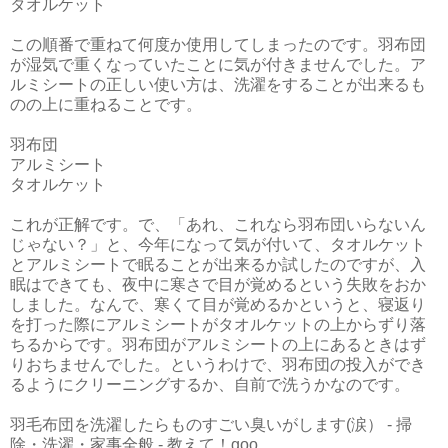
タオルケット
この順番で重ねて何度か使用してしまったのです。羽布団
が湿気で重くなっていたことに気が付きませんでした。ア
ルミシートの正しい使い方は、洗濯をすることが出来るも
のの上に重ねることです。
羽布団
アルミシート
タオルケット
これが正解です。で、「あれ、これなら羽布団いらないん
じゃない？」と、今年になって気が付いて、タオルケット
とアルミシートで眠ることが出来るか試したのですが、入
眠はできても、夜中に寒さで目が覚めるという失敗をおか
しました。なんで、寒くて目が覚めるかというと、寝返り
を打った際にアルミシートがタオルケットの上からずり落
ちるからです。羽布団がアルミシートの上にあるときはず
りおちませんでした。というわけで、羽布団の投入ができ
るようにクリーニングするか、自前で洗うかなのです。
羽毛布団を洗濯したらものすごい臭いがします(涙） - 掃
除・洗濯・家事全般 - 教えて！goo