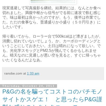
現実逃避して写真撮影を継続。結果的には、なんとか食べ
切れました。満腹中枢から信号がでる前に速攻で飲む感じ
で。味は最初は良かったのですが、もう、後半は作業でし
た。ただの食事なら、普通盛りか小盛り（５０円引き）に
したいです。
帰り着いてから、ローラー台で500kcalほど漕ぎましたが、
消費し切れていないでしょう。か、カーボローディングと
いうことにしておきたい。土日は晴れになって欲しい。で
も、光化学スモッグとPM2.5が飛んでくるかもしれませ
ん。晴天なのに見通しが悪い空を見ると、すぐに帰っちゃ
いたくなるんだよなあ。
ranobe.com
at
1:33 am
Thursday, October 24, 2013
P&Gの名を騙ってコストコのパチモノ
サイトかスゲエ！ と思ったらP&G謹