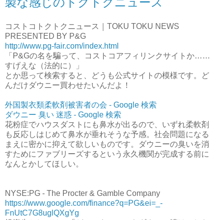
製な感じのトクトクニュース
コストコトクトクニュース｜TOKU TOKU NEWS
PRESENTED BY P&G
http://www.pg-fair.com/index.html
「P&Gの名を騙って、コストコアフィリンクサイトか……
すげえな（法的に）」
とか思って検索すると、どうも公式サイトの模様です。ど
んだけダウニー買わせたいんだよ！
外国製衣類柔軟剤被害者の会 - Google 検索
ダウニー 臭い 迷惑 - Google 検索
花粉症でハウスダストにも鼻水が出るので、いずれ柔軟剤
も反応しはじめて鼻水が垂れそうな予感。社会問題になる
まえに密かに抑えて欲しいものです。ダウニーの臭いを消
すためにファブリーズするという永久機関が完成する前に
なんとかしてほしい。
NYSE:PG - The Procter & Gamble Company
https://www.google.com/finance?q=PG&ei=_-
FnUtC7G8uglQXgYg