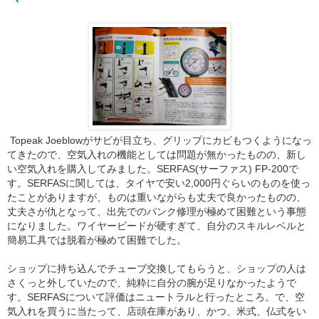
Topeak Joeblowがサビが目立ち、グリップにカビもつくようになっ
てきたので、空気入れの機能としては問題が無かったものの、新し
い空気入れを購入してみました。
SERFAS(サーファス) FP-200で
す。
SERFASに関しては、
タイヤで安い2,000円ぐらいのものを使っ
たことがありますが、ものは重いながらも丈夫で良かったものの、
丈夫さが仇となって、出先でのパンク修理が極めて困難という事態
になりました。ワイヤービードが硬すぎて、自分のスキルレベルと
簡易工具では脱着が極めて困難でした。
ショップに持ち込んでチューブ交換してもらうと、ショップの人は
さくっと外していたので、純粋に自分の腕が足りなかったようで
す。
SERFASについて
評価はニュートラルと行ったところ。で、空
気入れを買うに当たって、店頭在庫があり、かつ、米式、仏式をい