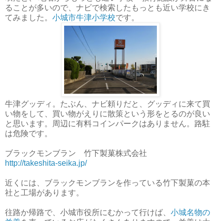
ることが多いので、ナビで検索したもっとも近い学校にき
てみました。
小城市牛津小学校
です。
牛津グッディ。たぶん、ナビ頼りだと、グッディに来て買
い物をして、買い物がえりに散策という形をとるのが良い
と思います。周辺に有料コインパークはありません。路駐
は危険です。
ブラックモンブラン 竹下製菓株式会社
http://takeshita-seika.jp/
近くには、ブラックモンブランを作っている竹下製菓の本
社と工場があります。
往路か帰路で、小城市役所にむかって行けば、
小城名物の