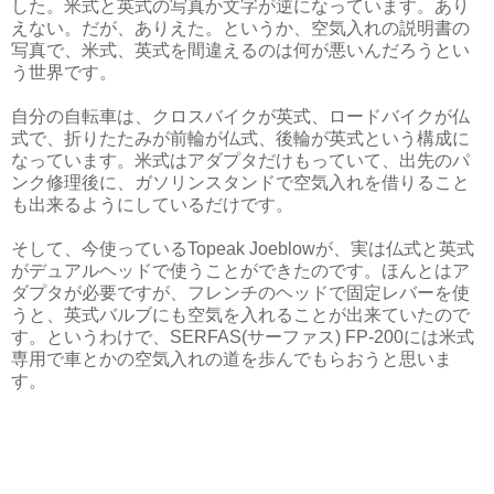
した。米式と英式の写真か文字が逆になっています。あり
えない。だが、ありえた。というか、空気入れの説明書の
写真で、米式、英式を間違えるのは何が悪いんだろうとい
う世界です。
自分の自転車は、クロスバイクが英式、ロードバイクが仏
式で、折りたたみが前輪が仏式、後輪が英式という構成に
なっています。米式はアダプタだけもっていて、出先のパ
ンク修理後に、ガソリンスタンドで空気入れを借りること
も出来るようにしているだけです。
そして、今使っているTopeak Joeblowが、実は仏式と英式
がデュアルヘッドで使うことができたのです。ほんとはア
ダプタが必要ですが、フレンチのヘッドで固定レバーを使
うと、英式バルブにも空気を入れることが出来ていたので
す。というわけで、SERFAS(サーファス) FP-200には米式
専用で車とかの空気入れの道を歩んでもらおうと思いま
す。