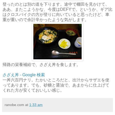
登ったのとは別の道を下ります。途中で棚田を見かけて、
ああ、またこようかな、今度はDEFYで。というか、ギア比
はクロスバイクの方が登りに向いていると思ったけど、車
重が重いので余計辛かったような気がします。
帰路の栄養補給で、さざえ丼を食します。
さざえ丼 - Google 検索
一丼六百円ナリ。たかいところだと、出汁からサザエを使
ってあります。でも、砂糖と醤油で、あまからに仕上げて
くれた方が安くておいしい感じ。
ranobe.com
at
1:33 am