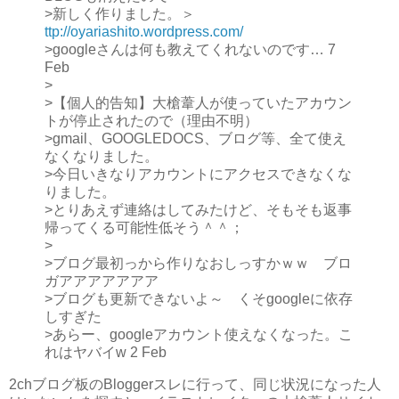
>新しく作りました。＞
ttp://oyariashito.wordpress.com/
>googleさんは何も教えてくれないのです… 7
Feb
>
>【個人的告知】大槍葦人が使っていたアカウン
トが停止されたので（理由不明）
>gmail、GOOGLEDOCS、ブログ等、全て使え
なくなりました。
>今日いきなりアカウントにアクセスできなくな
りました。
>とりあえず連絡はしてみたけど、そもそも返事
帰ってくる可能性低そう＾＾；
>
>ブログ最初っから作りなおしっすかｗｗ ブロ
ガアアアアアアア
>ブログも更新できないよ～ くそgoogleに依存
しすぎた
>あらー、googleアカウント使えなくなった。こ
れはヤバイw 2 Feb
2chブログ板のBloggerスレに行って、同じ状況になった人