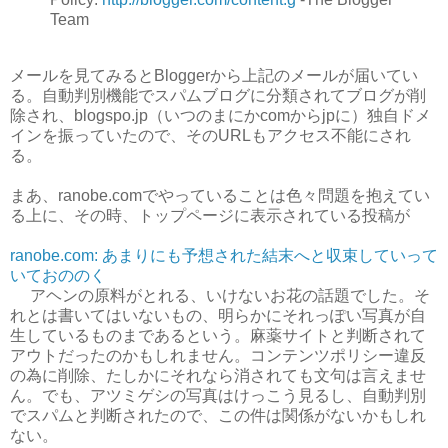
Team
メールを見てみるとBloggerから上記のメールが届いてい
る。自動判別機能でスパムブログに分類されてブログが削
除され、blogspo.jp（いつのまにかcomからjpに）独自ドメ
インを振っていたので、そのURLもアクセス不能にされ
る。
まあ、ranobe.comでやっていることは色々問題を抱えてい
る上に、その時、トップページに表示されている投稿が
ranobe.com: あまりにも予想された結末へと収束していって
いておののく
アヘンの原料がとれる、いけないお花の話題でした。そ
れとは書いてはいないもの、明らかにそれっぽい写真が自
生しているものまであるという。麻薬サイトと判断されて
アウトだったのかもしれません。コンテンツポリシー違反
の為に削除、たしかにそれなら消されても文句は言えませ
ん。でも、アツミゲシの写真はけっこう見るし、自動判別
でスパムと判断されたので、この件は関係がないかもしれ
ない。