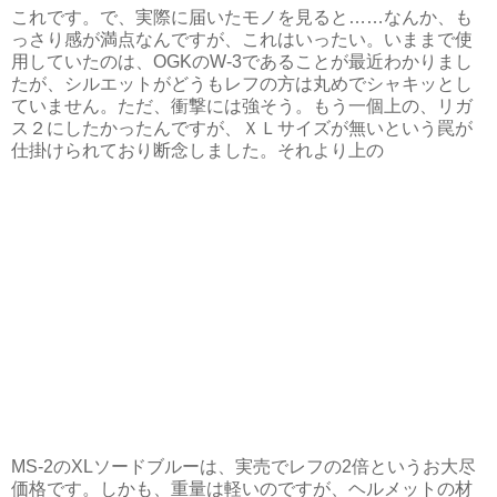
これです。で、実際に届いたモノを見ると……なんか、も
っさり感が満点なんですが、これはいったい。いままで使
用していたのは、OGKのW-3であることが最近わかりまし
たが、シルエットがどうもレフの方は丸めでシャキッとし
ていません。ただ、衝撃には強そう。もう一個上の、リガ
ス２にしたかったんですが、ＸＬサイズが無いという罠が
仕掛けられており断念しました。それより上の
MS-2のXLソードブルーは、実売でレフの2倍というお大尽
価格です。しかも、重量は軽いのですが、ヘルメットの材