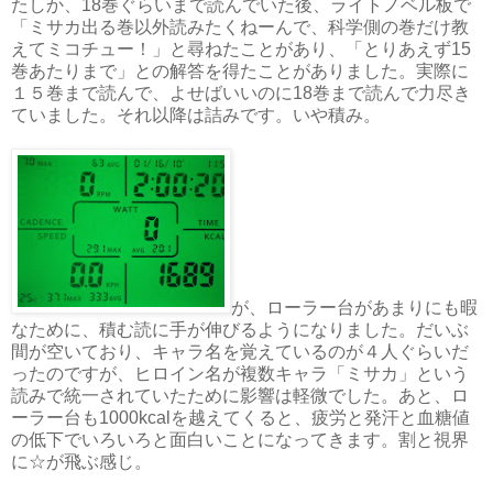
たしか、18巻ぐらいまで読んでいた後、ライトノベル板で
「ミサカ出る巻以外読みたくねーんで、科学側の巻だけ教
えてミコチュー！」と尋ねたことがあり、「とりあえず15
巻あたりまで」との解答を得たことがありました。実際に
１５巻まで読んで、よせばいいのに18巻まで読んで力尽き
ていました。それ以降は詰みです。いや積み。
が、ローラー台があまりにも暇
なために、積む読に手が伸びるようになりました。だいぶ
間が空いており、キャラ名を覚えているのが４人ぐらいだ
ったのですが、ヒロイン名が複数キャラ「ミサカ」という
読みで統一されていたために影響は軽微でした。あと、ロ
ーラー台も1000kcalを越えてくると、疲労と発汗と血糖値
の低下でいろいろと面白いことになってきます。割と視界
に☆が飛ぶ感じ。