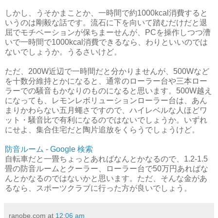
しかし、うそかまことか、一時間で約1000kcal消費すると
いうのは剛毅な話です。流石に下を向いて踏むだけだと退
屈でモチベーションが保ちまーせんが、PCを操作しつつ漕
いで一時間で1000kcal消費できるなら、わりといいのでは
ないでしょうか。うるさいけど。
ただ、200W近辺で一時間だと分かりませんが、500Wなど
を十数分維持とかになると、通常のローラー台や三本ロー
ラーでの騒音もかなりのものになると思います。500W越え
になっても、レモンレボリューションローラー台は、あん
まりかわらない五月蠅さですので、ハイレベルな人ほどワ
ット・騒音比で有利になるのではないでしょうか。いずれ
にせよ、集合住宅だと陶片追放をくらうでしょうけど。
防音ルーム - Google 検索
自転車だと一畳ちょっとあればなんとかなるので、1.2-1.5
畳の防音ルームとクーラー、ローラー台で50万円あればな
んとかなるのではないかと思います。ただ、そんな金があ
るなら、スポーツクラブに行った方が良いでしょう。
ranobe.com
at
12:06 am