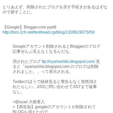
とりあえず、削除されたブログを戻す手続きがあるはずな
ので探すことに。
【Google】Blogger.com part9
http://toro.2ch.net/test/read.cgi/blog/1328619075/l50
Googleアカウント削除されるとBloggerのブログ
記事ぜんぶ見えなくなるんだな。
消されたブログ
ttp://oyariashito.blogspot.com/
見
ると「oyariashito.blogspot.com のブログは削除
されました。」って表示される。
Twitterのほうで経緯見ると警告もなく突然消さ
れたらしい。2/02に問い合わせて2/07まで返事
なし。
>@oyari 大槍葦人
>【再告知】googleのアカウントが削除されて
BLOGも消えたので