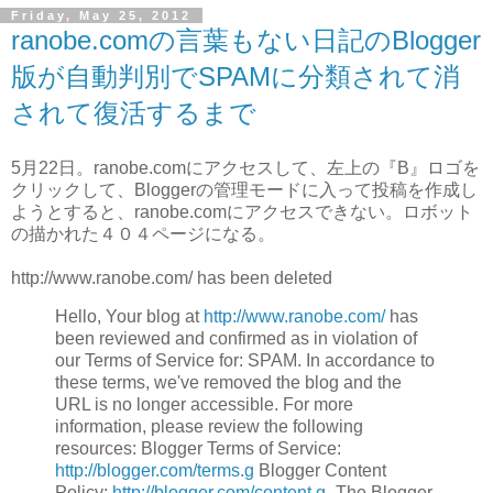
Friday, May 25, 2012
ranobe.comの言葉もない日記のBlogger
版が自動判別でSPAMに分類されて消
されて復活するまで
5月22日。ranobe.comにアクセスして、左上の『B』ロゴを
クリックして、Bloggerの管理モードに入って投稿を作成し
ようとすると、ranobe.comにアクセスできない。ロボット
の描かれた４０４ページになる。
http://www.ranobe.com/ has been deleted
Hello, Your blog at
http://www.ranobe.com/
has
been reviewed and confirmed as in violation of
our Terms of Service for: SPAM. In accordance to
these terms, we've removed the blog and the
URL is no longer accessible. For more
information, please review the following
resources: Blogger Terms of Service:
http://blogger.com/terms.g
Blogger Content
Policy:
http://blogger.com/content.g
-The Blogger