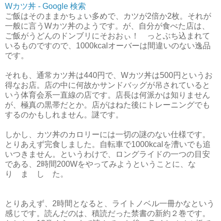
Wカツ丼 - Google 検索
ご飯はそのままかちょい多めで、カツが2倍か2枚。それが
一般に言うWカツ丼のようです。が、自分が食べた店は、
ご飯がうどんのドンブリにそおおぃ！ っとぶち込まれて
いるものですので、1000kcalオーバーは間違いのない逸品
です。
それも、通常カツ丼は440円で、Wカツ丼は500円というお
得なお店。店の中に何故かサンドバッグが吊されていると
いう体育会系一直線の店です。店長は何派かは知りません
が、極真の黒帯だとか。店がはねた後にトレーニングでも
するのかもしれません。謎です。
しかし、カツ丼のカロリーには一切の謎のない仕様です。
とりあえず完食しました。自転車で1000kcalを漕いでも追
いつきません。というわけで、ロングライドの一つの目安
である、2時間200Wをやってみようということに、な
り ま し た。
とりあえず、2時間となると、ライトノベル一冊かなという
感じです。読んだのは、積読だった禁書の新約２巻です。