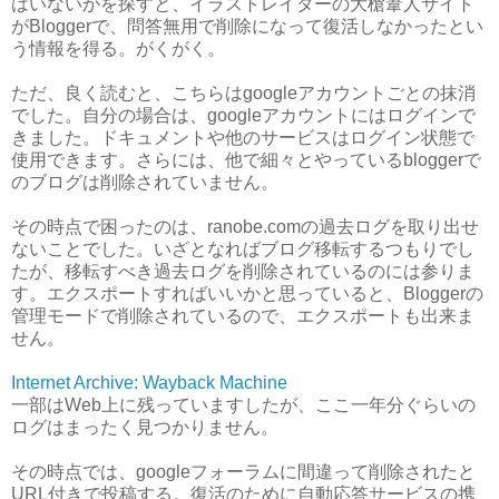
はいないかを探すと、イラストレイターの大槍葦人サイト
がBloggerで、問答無用で削除になって復活しなかったとい
う情報を得る。がくがく。
ただ、良く読むと、こちらはgoogleアカウントごとの抹消
でした。自分の場合は、googleアカウントにはログインで
きました。ドキュメントや他のサービスはログイン状態で
使用できます。さらには、他で細々とやっているbloggerで
のブログは削除されていません。
その時点で困ったのは、ranobe.comの過去ログを取り出せ
ないことでした。いざとなればブログ移転するつもりでし
たが、移転すべき過去ログを削除されているのには参りま
す。エクスポートすればいいかと思っていると、Bloggerの
管理モードで削除されているので、エクスポートも出来ま
せん。
Internet Archive: Wayback Machine
一部はWeb上に残っていますしたが、ここ一年分ぐらいの
ログはまったく見つかりません。
その時点では、googleフォーラムに間違って削除されたと
URL付きで投稿する。復活のために自動応答サービスの携