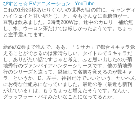
ぴすとっ☆ PVアニメーション - YouTube
これの1分20秒あたりぐらいの世界が目の前に、キャンディ
ハイウェイと甘い卵とじ。と、今もそんなに血糖値がー。
豆乳は飲みました。2時間200Wは、途中のカロリー補給無
し、水、ウーロン茶だけでは厳しかったようです。ちょっ
と左手震えてます。
新約の2巻まで読んで、ああ、「ミサカ」で都合４キャラ覚
えることができるのは素晴らしい、タイトルで５キャラだ
し、ありがたい話ですじゃと考え、ふと思い出したのが菊
地秀行のヴァンパイアハンターシリーズです。他の菊地秀
行のシリーズと違って、継続して名前を覚えるのが数キャ
ラ、というか、D、左手、神祖だけでいいという、たいへん
にお得な仕組みになっていました。最近の巻（最近も新刊
が出ている）は、もうちょっと増えたそうです。なんか、
グラップラー・バキみたいなことになってるとか。