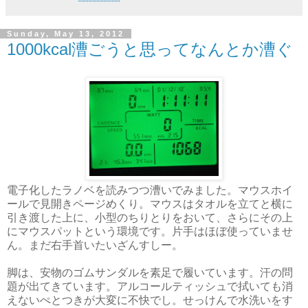
Sunday, May 13, 2012
1000kcal漕ごうと思ってなんとか漕ぐ
電子化したラノベを読みつつ漕いでみました。マウスホイ
ールで見開きページめくり。マウスはタオルを立てと横に
引き渡した上に、小型のちりとりをおいて、さらにその上
にマウスパットという環境です。片手はほぼ使っていませ
ん。まだ右手首いたいざんすしー。
脚は、安物のゴムサンダルを素足で履いています。汗の問
題が出てきています。アルコールティッシュで拭いても消
えないぺとつきが大変に不快でし。せっけんで水洗いをす