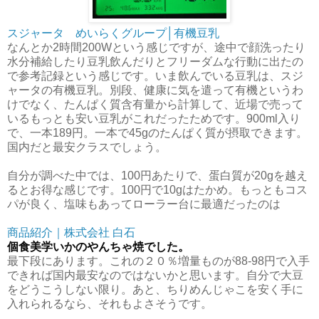
スジャータ めいらくグループ│有機豆乳
なんとか2時間200Wという感じですが、途中で顔洗ったり
水分補給したり豆乳飲んだりとフリーダムな行動に出たの
で参考記録という感じです。いま飲んでいる豆乳は、スジ
ャータの有機豆乳。別段、健康に気を遣って有機というわ
けでなく、たんぱく質含有量から計算して、近場で売って
いるもっとも安い豆乳がこれだったためです。900ml入り
で、一本189円。一本で45gのたんぱく質が摂取できます。
国内だと最安クラスでしょう。
自分が調べた中では、100円あたりで、蛋白質が20gを越え
るとお得な感じです。100円で10gはたかめ。もっともコス
パが良く、塩味もあってローラー台に最適だったのは
商品紹介｜株式会社 白石
個食美学いかのやんちゃ焼でした。
最下段にあります。これの２０％増量ものが88-98円で入手
できれば国内最安なのではないかと思います。自分で大豆
をどうこうしない限り。あと、ちりめんじゃこを安く手に
入れられるなら、それもよさそうです。