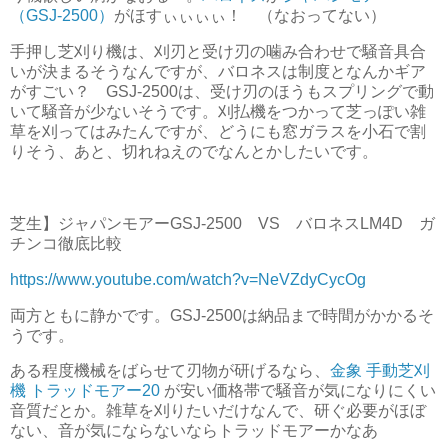
（GSJ-2500）
がほすぃぃぃぃ！ （なおってない）
手押し芝刈り機は、刈刃と受け刃の噛み合わせで騒音具合
いが決まるそうなんですが、バロネスは制度となんかギア
がすごい？ GSJ-2500は、受け刃のほうもスプリングで動
いて騒音が少ないそうです。刈払機をつかって芝っぽい雑
草を刈ってはみたんですが、どうにも窓ガラスを小石で割
りそう、あと、切れねえのでなんとかしたいです。
芝生】ジャパンモアーGSJ-2500 VS バロネスLM4D ガ
チンコ徹底比較
https://www.youtube.com/watch?v=NeVZdyCycOg
両方ともに静かです。GSJ-2500は納品まで時間がかかるそ
うです。
ある程度機械をばらせて刃物が研げるなら、
金象 手動芝刈
機 トラッドモアー20
が安い価格帯で騒音が気になりにくい
音質だとか。雑草を刈りたいだけなんで、研ぐ必要がほぼ
ない、音が気にならないならトラッドモアーかなあ