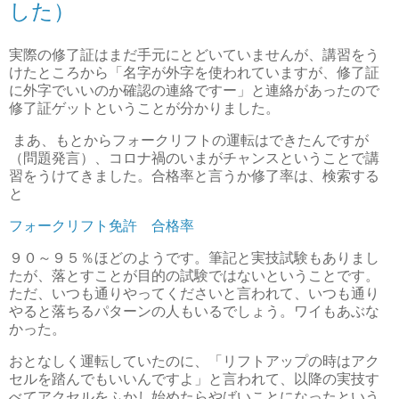
した）
実際の修了証はまだ手元にとどいていませんが、講習をう
けたところから「名字が外字を使われていますが、修了証
に外字でいいのか確認の連絡ですー」と連絡があったので
修了証ゲットということが分かりました。
まあ、もとからフォークリフトの運転はできたんですが
（問題発言）、コロナ禍のいまがチャンスということで講
習をうけてきました。合格率と言うか修了率は、検索する
と
フォークリフト免許 合格率
９０～９５％ほどのようです。筆記と実技試験もありまし
たが、落とすことが目的の試験ではないということです。
ただ、いつも通りやってくださいと言われて、いつも通り
やると落ちるパターンの人もいるでしょう。ワイもあぶな
かった。
おとなしく運転していたのに、「リフトアップの時はアク
セルを踏んでもいいんですよ」と言われて、以降の実技す
べてアクセルをふかし始めたらやばいことになったという