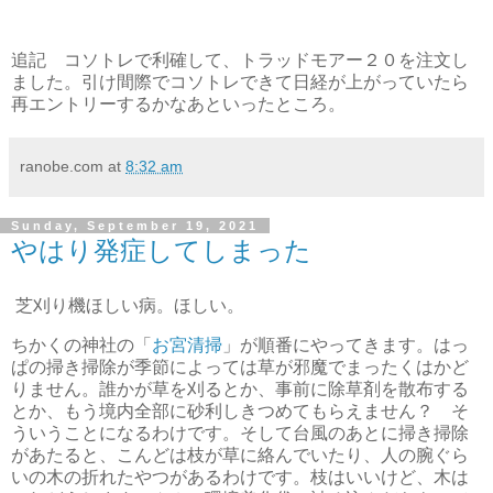
追記 コソトレで利確して、トラッドモアー２０を注文し
ました。引け間際でコソトレできて日経が上がっていたら
再エントリーするかなあといったところ。
ranobe.com
at
8:32 am
Sunday, September 19, 2021
やはり発症してしまった
芝刈り機ほしい病。ほしい。
ちかくの神社の「
お宮清掃
」が順番にやってきます。はっ
ぱの掃き掃除が季節によっては草が邪魔でまったくはかど
りません。誰かが草を刈るとか、事前に除草剤を散布する
とか、もう境内全部に砂利しきつめてもらえません？ そ
ういうことになるわけです。そして台風のあとに掃き掃除
があたると、こんどは枝が草に絡んでいたり、人の腕ぐら
いの木の折れたやつがあるわけです。枝はいいけど、木は