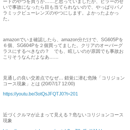
ードのやつを買うか……と思っていましたが、ピラーのせ
いで事故になったら目も当てられないので、やっぱりパノ
ラミックビューレンズのやつにします。よかったよかっ
た。
amazonでいま確認したら、amazon分だけで、SG605Pを
６個、SG604Pを２個買ってました。クリアのオーバーグ
ラスにするべきなの？ でも、眩しいのが原因でも事故お
こりそうなんだよなあ……
見通しの良い交差点でなぜ… 錯覚に潜む危険「コリジョン
コース現象」とは (20/07/17 12:00)
https://youtu.be/3otQsJFQTJ0?t=201
近づくクルマが止まって見える？危ないコリジョンコース
現象