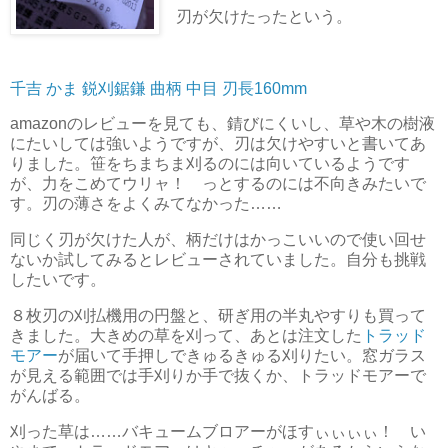
刃が欠けたったという。
千吉 かま 鋭刈鋸鎌 曲柄 中目 刃長160mm
amazonのレビューを見ても、錆びにくいし、草や木の樹液
にたいしては強いようですが、刃は欠けやすいと書いてあ
りました。笹をちまちま刈るのには向いているようです
が、力をこめてウリャ！ っとするのには不向きみたいで
す。刃の薄さをよくみてなかった……
同じく刃が欠けた人が、柄だけはかっこいいので使い回せ
ないか試してみるとレビューされていました。自分も挑戦
したいです。
８枚刃の刈払機用の円盤と、研ぎ用の半丸やすりも買って
きました。大きめの草を刈って、あとは注文した
トラッド
モアー
が届いて手押しできゅるきゅる刈りたい。窓ガラス
が見える範囲では手刈りか手で抜くか、トラッドモアーで
がんばる。
刈った草は……バキュームブロアーがほすぃぃぃぃ！ い