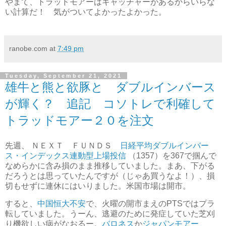
やまて、トラッドモアーはキャッチャーがあるからいらな
い計算だ！ 気がついてよかったよかった。
ranobe.com
at
7:49 pm
Tuesday, September 21, 2021
雄牛と熊と欲豚と ダブルインバース
が輝く？ 追記 コソトレで利確して
トラッドモアー２０を注文
先週、 ＮＥＸＴ ＦＵＮＤＳ
日経平均ダブルインバー
ス・インデックス連動型上場投信
（1357）を367で掴んで
なめらかに含み損のまま推移していました。まあ、下がる
だろうとは思っていたんですが（じゃあ買うなよ！）、損
切もせずに連休にはいりました。米国市場は開市。
すると、
中国恒大不安
で、火曜の開市まえのPTSではプラ
転していました。うーん、逃避のために発症していた芝刈
り機欲しい病がなおるー。
バロネス
か
ジャパンモアー