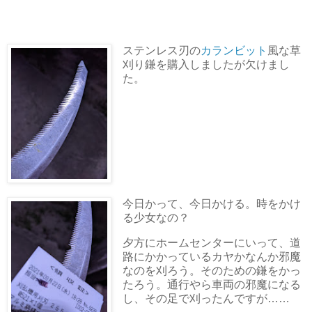
ステンレス刃の
カランビット
風な草
刈り鎌を購入しましたが欠けまし
た。
今日かって、今日かける。時をかけ
る少女なの？
夕方にホームセンターにいって、道
路にかかっているカヤかなんか邪魔
なのを刈ろう。そのための鎌をかっ
たろう。通行やら車両の邪魔になる
し、その足で刈ったんですが……