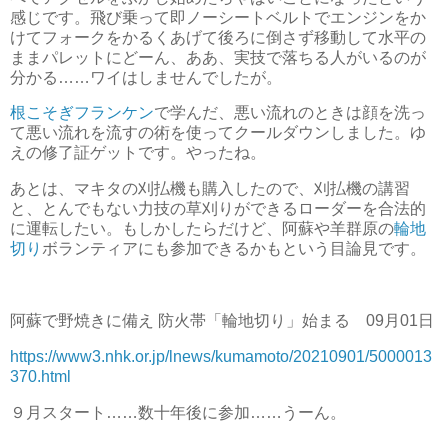
感じです。飛び乗って即ノーシートベルトでエンジンをか
けてフォークをかるくあげて後ろに倒さず移動して水平の
ままパレットにどーん、ああ、実技で落ちる人がいるのが
分かる……ワイはしませんでしたが。
根こそぎフランケン
で学んだ、悪い流れのときは顔を洗っ
て悪い流れを流すの術を使ってクールダウンしました。ゆ
えの修了証ゲットです。やったね。
あとは、マキタの刈払機も購入したので、刈払機の講習
と、とんでもない力技の草刈りができるローダーを合法的
に運転したい。もしかしたらだけど、阿蘇や羊群原の
輪地
切り
ボランティアにも参加できるかもという目論見です。
阿蘇で野焼きに備え 防火帯「輪地切り」始まる 09月01日
https://www3.nhk.or.jp/lnews/kumamoto/20210901/5000013
370.html
９月スタート……数十年後に参加……うーん。