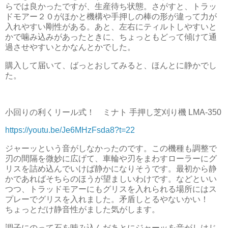
らでは良かったですが、生産待ち状態。さがすと、トラッ
ドモアー２０がほかと機構や手押しの棒の形が違って力が
入れやすい剛性がある。あと、左右にティルトしやすいと
かで噛み込みがあったときに、ちょっともどって傾けて通
過させやすいとかなんとかでした。
購入して届いて、ばっとおしてみると、ほんとに静かでし
た。
小回りの利くリール式！ ミナト 手押し芝刈り機 LMA-350
https://youtu.be/Je6MHzFsda8?t=22
ジャーッという音がしなかったのです。この機種も調整で
刃の間隔を微妙に広げて、車輪や刃をまわすローラーにグ
リスを詰め込んでいけば静かになりそうです。最初から静
かであればそちらのほうが望ましいわけです。などといい
つつ、トラッドモアーにもグリスを入れられる場所にはス
プレーでグリスを入れました。矛盾しとるやないかい！
ちょっとだけ静音性がました気がします。
調子にのって石を噛み込んだあとにジャーッを音がしはじ