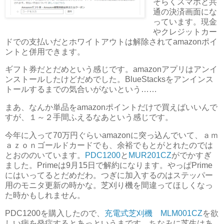
そらくスマホと共
通の決済画面にな
っています。現金
やクレジットカー
ドでの支払いだとホワイトアウトは解除されてamazonポイ
ントと併用できます。
ギフト券だとだめという感じです。amazonアプリはアンイ
ンストールしたけどだめでした。BlueStacksをアンインス
トールするまでの気合いがないという……
まあ、なんか単品をamazonポイントだけで買えばいいんで
すが、１～２手間ふえるなあという感じです。
今年に入って70万円ぐらいamazonに突っ込んでいて、ａｍ
ａｚｏｎゴールドカードでも、余裕でもとがとれたのでは
とおののいています。
PDC1200
と
MUR201CZ
がでかすぎ
ました。Primeは9月15日で解約になります。やっぱPrime
にはいってるとだめだわ。つぎに加入するのはステッパー
用のモニタ更新の時かな。芝刈り機を間違ってほしくなっ
た時かもしれません。
PDC1200を購入したので、
充電式芝刈機 MLM001CZ
を欲
しい病を発症するとあっというまです。ちなみに芝生はあ