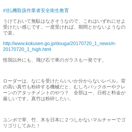
刈払機取扱作業者安全衛生教育
うけておいて無駄はなさそうなので、これはいずれにせよ
受けたい感じです。一度受ければ、期間とかないようなの
で楽。
http://www.kokusen.go.jp/douga/20170720_1_news/n-
20170720_1_high.html
怪我以外にも、飛び石で車のガラスも一発です。
ローダーは、なにを受けたらいいか分からないレベル。背
の高い真竹も粉砕する機械だと、むしろバックホーやクレ
ーンのアタッチメントのやつ？ 全部はー、日程と料金が
厳しいです。真竹は粉砕したい。
ユンボで草、竹、木を日本に２つしかないマルチャーでゴ
リゴリしてみた！