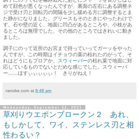
めて顔色が悪くなったんですが、裏面の左右にある調整ネ
ジで受け刃と回転刃の間隔を少し緩める方に調整するとま
た静かになりました。グリースもそのときにやったわけで
す。石や壁の近く、地面に凹凸があるところや、小枝があ
るところは無理でした、その他のところではきれいに動き
ました。
調子にのって近所のお宮まで持っていってガーッをやった
んですが、この時期はイチョウの葉の枯れたのがって、そ
れはどうにもブロアか、
スウィーパー
の枯れ葉で地面に対
応しているものでないとだめな感じでした。スウィーパ
ー……ほすぃぃぃぃぃ！ きりがねえ！
ranobe.com
at
8:48 am
Wednesday, September 22, 2021
草刈りウエポンブロークン２ あれ、
もしかして、ワイ、ステンレス刃と相
性わるい？