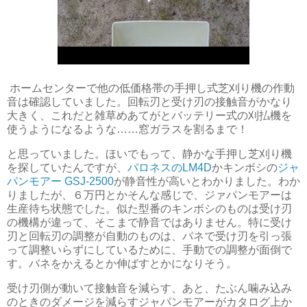
ホームセンターで他の低価格帯の手押し式芝刈り機の作動
音は確認していました。回転刃と受け刃の接触音がかなり
大きく、これだと雑草めあてがとバッテリー式の刈払機を
使うようになるような……窓ガラスを割るまで！
と思っていました。ほいでもって、静かな手押し芝刈り機
を探していたんですが、
バロネスのLM4D
かキンボシの
ジャ
パンモアー GSJ-2500
が静音性が高いとわかりました。わか
りましたが、６万円とかそんな感じで、ジァパンモアーは
生産待ち状態でした。似た型番のキンボシのものは受け刃
の機構が違って、そこまで静音ではありません。特に受け
刃と回転刃の調整が自動のものは、バネで受け刃を引っ張
って調整いらずにしているために、手動での調整が面倒で
す。バネをかえるとか伸ばすとかになりそう。
受け刃側が動いて接触音を減らす、あと、たぶん噛み込み
のときのダメージを減らすジャパンモアーがカタログ上か