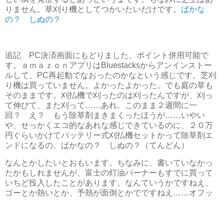
りません。草刈り機としてつかいたいだけです。
ばかな
の？ しぬの？
追記 PC決済画面にもどりました。ポイント併用可能で
す。ａｍａｚｏｎアプリはBluestacksからアンインストー
ルして、PC再起動でなおったのかなという感じです。芝刈
り機は買っていません。よかったよかった。でも庭の草も
そのままです。刈払機で刈ったのは刈ったんですが、刈っ
て伸びて、また刈って……あれ、このまま２週間に一
回？ え？ もう除草剤まきまくったほうが……いやい
や、せっかくエコ的なあれな感じできているのに、２０万
円ぐらいかけてバッテリー式刈払機セットかって除草剤エ
ンドになるの、ばかなの？ しぬの？（てんどん）
なんとかしたいとおもいます。ちなみに、書いていなかっ
たかもしれませんが、富士の灯油バーナーもすでに買って
いちど投入したことがあります。なんていうかですねえ、
ゴーとか熱いとか、予熱が面倒とかでですねえ……オフッ