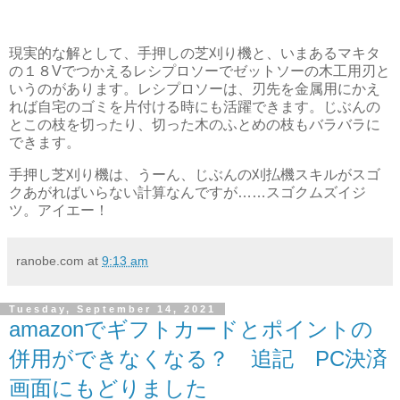
現実的な解として、手押しの芝刈り機と、いまあるマキタ
の１８Vでつかえるレシプロソーでゼットソーの木工用刃と
いうのがあります。レシプロソーは、刃先を金属用にかえ
れば自宅のゴミを片付ける時にも活躍できます。じぶんの
とこの枝を切ったり、切った木のふとめの枝もバラバラに
できます。
手押し芝刈り機は、うーん、じぶんの刈払機スキルがスゴ
クあがればいらない計算なんですが……スゴクムズイジ
ツ。アイエー！
ranobe.com
at
9:13 am
Tuesday, September 14, 2021
amazonでギフトカードとポイントの
併用ができなくなる？ 追記 PC決済
画面にもどりました