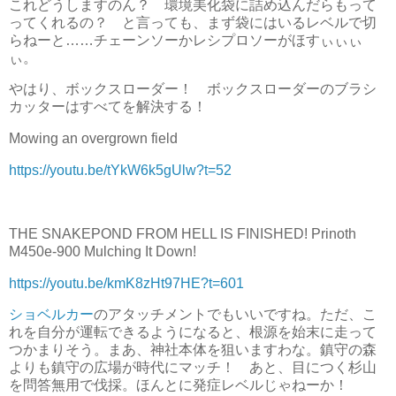
これどうしますのん？ 環境美化袋に詰め込んだらもって
ってくれるの？ と言っても、まず袋にはいるレベルで切
らねーと……チェーンソーかレシプロソーがほすぃぃぃ
ぃ。
やはり、ボックスローダー！ ボックスローダーのブラシ
カッターはすべてを解決する！
Mowing an overgrown field
https://youtu.be/tYkW6k5gUlw?t=52
THE SNAKEPOND FROM HELL IS FINISHED! Prinoth
M450e-900 Mulching It Down!
https://youtu.be/kmK8zHt97HE?t=601
ショベルカー
のアタッチメントでもいいですね。ただ、こ
れを自分が運転できるようになると、根源を始末に走って
つかまりそう。まあ、神社本体を狙いますわな。鎮守の森
よりも鎮守の広場が時代にマッチ！ あと、目につく杉山
を問答無用で伐採。ほんとに発症レベルじゃねーか！