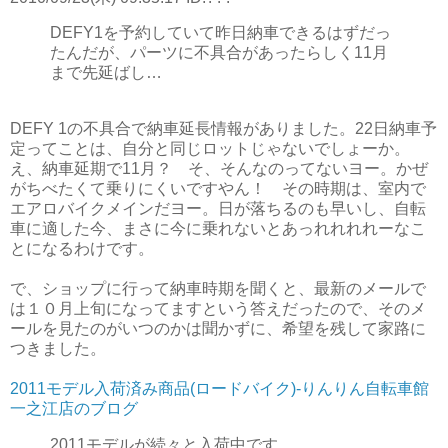
DEFY1を予約していて昨日納車できるはずだっ
たんだが、パーツに不具合があったらしく11月
まで先延ばし…
DEFY 1の不具合で納車延長情報がありました。22日納車予
定ってことは、自分と同じロットじゃないでしょーか。
え、納車延期で11月？ そ、そんなのってないヨー。かぜ
がちべたくて乗りにくいですやん！ その時期は、室内で
エアロバイクメインだヨー。日が落ちるのも早いし、自転
車に適した今、まさに今に乗れないとあっれれれれーなこ
とになるわけです。
で、ショップに行って納車時期を聞くと、最新のメールで
は１０月上旬になってますという答えだったので、そのメ
ールを見たのがいつのかは聞かずに、希望を残して家路に
つきました。
2011モデル入荷済み商品(ロードバイク)-りんりん自転車館
一之江店のブログ
2011モデルが続々と入荷中です。