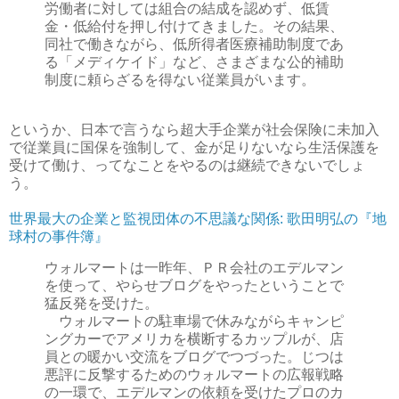
労働者に対しては組合の結成を認めず、低賃
金・低給付を押し付けてきました。その結果、
同社で働きながら、低所得者医療補助制度であ
る「メディケイド」など、さまざまな公的補助
制度に頼らざるを得ない従業員がいます。
というか、日本で言うなら超大手企業が社会保険に未加入
で従業員に国保を強制して、金が足りないなら生活保護を
受けて働け、ってなことをやるのは継続できないでしょ
う。
世界最大の企業と監視団体の不思議な関係: 歌田明弘の『地
球村の事件簿』
ウォルマートは一昨年、ＰＲ会社のエデルマン
を使って、やらせブログをやったということで
猛反発を受けた。
ウォルマートの駐車場で休みながらキャンピ
ングカーでアメリカを横断するカップルが、店
員との暖かい交流をブログでつづった。じつは
悪評に反撃するためのウォルマートの広報戦略
の一環で、エデルマンの依頼を受けたプロのカ