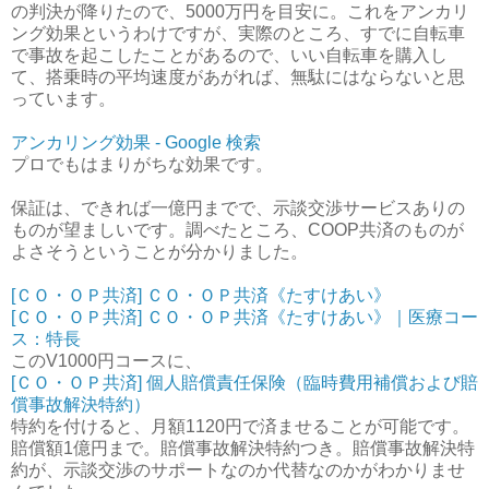
の判決が降りたので、5000万円を目安に。これをアンカリ
ング効果というわけですが、実際のところ、すでに自転車
で事故を起こしたことがあるので、いい自転車を購入し
て、搭乗時の平均速度があがれば、無駄にはならないと思
っています。
アンカリング効果 - Google 検索
プロでもはまりがちな効果です。
保証は、できれば一億円までで、示談交渉サービスありの
ものが望ましいです。調べたところ、COOP共済のものが
よさそうということが分かりました。
[ＣＯ・ＯＰ共済] ＣＯ・ＯＰ共済《たすけあい》
[ＣＯ・ＯＰ共済] ＣＯ・ＯＰ共済《たすけあい》｜医療コー
ス：特長
このV1000円コースに、
[ＣＯ・ＯＰ共済] 個人賠償責任保険（臨時費用補償および賠
償事故解決特約）
特約を付けると、月額1120円で済ませることが可能です。
賠償額1億円まで。賠償事故解決特約つき。賠償事故解決特
約が、示談交渉のサポートなのか代替なのかがわかりませ