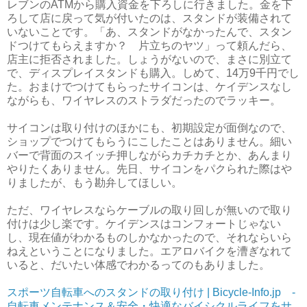
レブンのATMから購入資金を下ろしに行きました。金を下
ろして店に戻って気が付いたのは、スタンドが装備されて
いないことです。「あ、スタンドがなかったんで、スタン
ドつけてもらえますか？ 片立ちのヤツ」って頼んだら、
店主に拒否されました。しょうがないので、まさに別立て
で、ディスプレイスタンドも購入。しめて、14万9千円でし
た。おまけでつけてもらったサイコンは、ケイデンスなし
ながらも、ワイヤレスのストラダだったのでラッキー。
サイコンは取り付けのほかにも、初期設定が面倒なので、
ショップでつけてもらうにこしたことはありません。細い
バーで背面のスイッチ押しながらカチカチとか、あんまり
やりたくありません。先日、サイコンをパクられた際はや
りましたが、もう勘弁してほしい。
ただ、ワイヤレスならケーブルの取り回しが無いので取り
付けは少し楽です。ケイデンスはコンフォートじゃない
し、現在値がわかるものしかなかったので、それならいら
ねえということになりました。エアロバイクを漕ぎなれて
いると、だいたい体感でわかるってのもありました。
スポーツ自転車へのスタンドの取り付け | Bicycle-Info.jp -
自転車メンテナンス＆安全・快適なバイシクルライフをサ