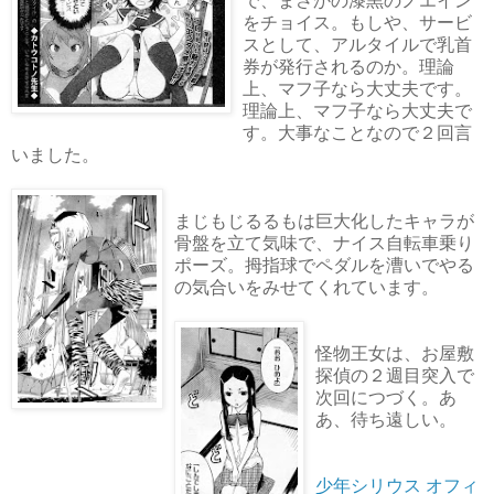
で、まさかの漆黒のノエイン
をチョイス。もしや、サービ
スとして、アルタイルで乳首
券が発行されるのか。理論
上、マフ子なら大丈夫です。
理論上、マフ子なら大丈夫で
す。大事なことなので２回言
いました。
まじもじるるもは巨大化したキャラが
骨盤を立て気味で、ナイス自転車乗り
ポーズ。拇指球でペダルを漕いでやる
の気合いをみせてくれています。
怪物王女は、お屋敷
探偵の２週目突入で
次回につづく。あ
あ、待ち遠しい。
少年シリウス オフィ