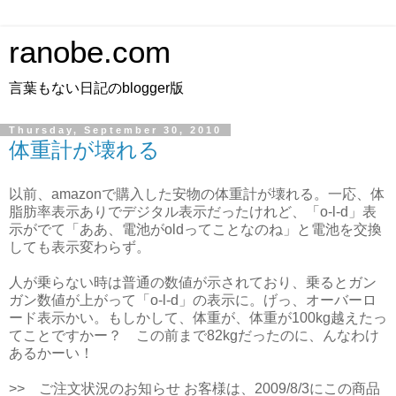
ranobe.com
言葉もない日記のblogger版
Thursday, September 30, 2010
体重計が壊れる
以前、amazonで購入した安物の体重計が壊れる。一応、体
脂肪率表示ありでデジタル表示だったけれど、「o-l-d」表
示がでて「ああ、電池がoldってことなのね」と電池を交換
しても表示変わらず。
人が乗らない時は普通の数値が示されており、乗るとガン
ガン数値が上がって「o-l-d」の表示に。げっ、オーバーロ
ード表示かい。もしかして、体重が、体重が100kg越えたっ
てことですかー？ この前まで82kgだったのに、んなわけ
あるかーい！
>> ご注文状況のお知らせ お客様は、2009/8/3にこの商品