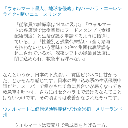
「ウォルマート星人、地球を侵略」byバーバラ・エーレン
ライク» 暗いニュースリンク
『従業員の離職率は44％に及ぶ』『ウォルマー
トの各店舗では従業員にフードスタンプ（食糧
配給制度）と生活保護を申請するように指導し
ている。』『性差別と残業代未払い（全く給与
を払わないという意味）の件で集団代表訴訟を
起こされているが、深夜シフトの従業員は店に
閉じ込められ、救急車も呼べない』
なんというか、日本の下流食い、貧困ビジネスは甘かっ
た、とかそんな感じです。日本の囲い込み系の生活保護申
請だと、スーパーで働かされて急に具合いが悪くなっても
救急車も呼べず、さらにはセクハラまで受けるなんてこと
はないわけです。その頃よりは改善がなされたそうです。
ウォルマートに健康保険料義務づけ/全米初 メリーランド
州
ウォルマートは安売りで急成長をとげる一方、