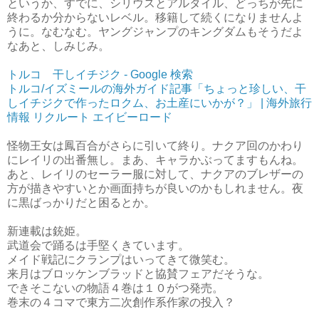
というか、すでに、シリウスとアルタイル、どっちが先に
終わるか分からないレベル。移籍して続くになりませんよ
うに。なむなむ。ヤングジャンプのキングダムもそうだよ
なあと、しみじみ。
トルコ 干しイチジク - Google 検索
トルコ/イズミールの海外ガイド記事「ちょっと珍しい、干
しイチジクで作ったロクム、お土産にいかが？」 | 海外旅行
情報 リクルート エイビーロード
怪物王女は鳳百合がさらに引いて終り。ナクア回のかわり
にレイリの出番無し。まあ、キャラかぶってますもんね。
あと、レイリのセーラー服に対して、ナクアのブレザーの
方が描きやすいとか画面持ちが良いのかもしれません。夜
に黒ばっかりだと困るとか。
新連載は銃姫。
武道会で踊るは手堅くきています。
メイド戦記にクランプはいってきて微笑む。
来月はブロッケンブラッドと協賛フェアだそうな。
できそこないの物語４巻は１０がつ発売。
巻末の４コマで東方二次創作系作家の投入？