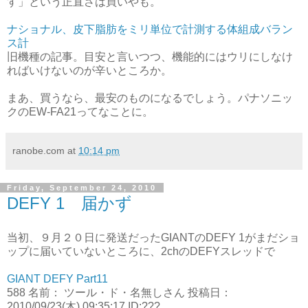
す」という正直さは買いやも。
ナショナル、皮下脂肪をミリ単位で計測する体組成バラン
ス計
旧機種の記事。目安と言いつつ、機能的にはウリにしなけ
ればいけないのが辛いところか。
まあ、買うなら、最安のものになるでしょう。パナソニッ
クのEW-FA21ってなことに。
ranobe.com
at
10:14 pm
Friday, September 24, 2010
DEFY 1 届かず
当初、９月２０日に発送だったGIANTのDEFY 1がまだショ
ップに届いていないところに、2chのDEFYスレッドで
GIANT DEFY Part11
588 名前： ツール・ド・名無しさん 投稿日：
2010/09/23(木) 09:35:17 ID:???