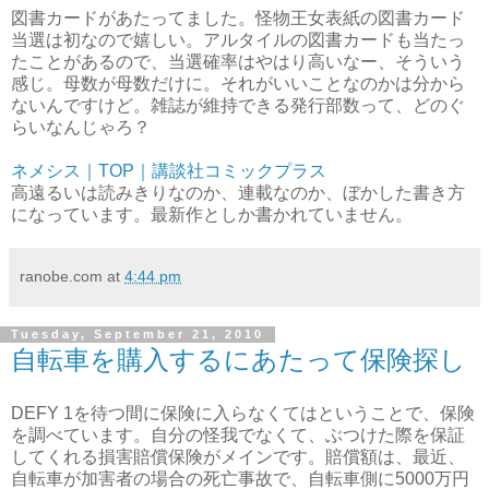
図書カードがあたってました。怪物王女表紙の図書カード
当選は初なので嬉しい。アルタイルの図書カードも当たっ
たことがあるので、当選確率はやはり高いなー、そういう
感じ。母数が母数だけに。それがいいことなのかは分から
ないんですけど。雑誌が維持できる発行部数って、どのぐ
らいなんじゃろ？
ネメシス｜TOP｜講談社コミックプラス
高遠るいは読みきりなのか、連載なのか、ぼかした書き方
になっています。最新作としか書かれていません。
ranobe.com
at
4:44 pm
Tuesday, September 21, 2010
自転車を購入するにあたって保険探し
DEFY 1を待つ間に保険に入らなくてはということで、保険
を調べています。自分の怪我でなくて、ぶつけた際を保証
してくれる損害賠償保険がメインです。賠償額は、最近、
自転車が加害者の場合の死亡事故で、自転車側に5000万円