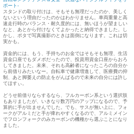
ポート-
スタンドの取り付けは、そもそも無理だったのか、美しく
ないという理由だったのかはわかりません。車両重量と高
速走行時のバランス・耐久度的には、無いほうが望ましい
なと、あとから付けなくてよかったと納得できました。し
かし、ポタで写真撮影のときは面倒になります。これは切
実かも。
資金的には、もう、手持ちのお金ではそもそも無理、生活
資金口座でもダメポだったので、投資用資金口座からおろ
してきました。未来、それも高齢者になったころの自分か
ら前借りみたいなー。自転車で健康増進して、医療費の抑
制、あと脚萎えの防止をがんばるので未来の自分には許し
てほすぃ。
どうせ前借りならするなら、フルカーボン系という選択肢
もありましたが、いきなり数万円のアップになるので、予
算的に手が出ませんでした。でも、サスが無い上に、フォ
ークがアルミだと手が痺れやすくなるので、アルミメイン
でフロンフォークのみカーボンの機種から選ぶことになり
ました。