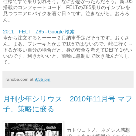
仕様ですで乗り切れそう。なにが悪かったんだろう。新105
搭載のコンフォートロード FELTのZ85乗りのインプレを
見つつエアロバイクを漕ぐ日々です。泣きながら。おろろ
ん。
2011 FELT Z85 - Google 検索
今から注文するとーーー２月納車予定だそうです。おくさ
ん。まあ、ブレーキとかまで105ではないので、峠に行く→
下るが多い自分の場合だと、身の安全を考えてDEFY 1がい
いのです。利きがいいと、前輪に急制動で吹き飛んだりし
て。
ranobe.com
at
9:36 pm
月刊少年シリウス 2010年11月号 マフ
子、策略に嵌る
カトウコトノ、ネメシス感想