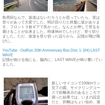
島周回なんで、坂道はないだろうとか思っていたら、実は
登りがあって大変でした。時計回りだと終盤に坂がありま
す。フロント３枚ギアで良かった。なんとか押して登るを
避けることが出来ました。時速9kmでしたけど、登り切り
ました。ただ、坂道を登り切った辺りから、記憶が飛び飛
びに。
YouTube - OutRun 20th Anniversary Box Disc 1: (04) LAST
WAVE
記憶が抜ける他にも、脳内に、LAST WAVEが鳴り響いてい
ました。
新しいサイコンで100kmラン
完了の図。サイクリングコー
スで距離表示のあるところで
測った結果では、いまの設定
だと、距離はちょい短め、速