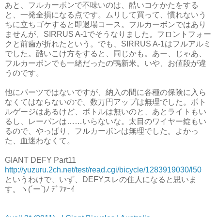
あと、フルカーボンで不味いのは、酷いコケかたをする
と、一発全損になる点です。ムリして買って、慣れないう
ちに立ちゴケすると即退場コース。フルカーボンではあり
ませんが、SIRRUS A-1でそうなりました。フロントフォー
クと前歯が折れたという。でも、SIRRUS A-1はフルアルミ
でした。酷いこけ方をすると、同じかも。あー、じゃあ、
フルカーボンでも一緒だったの鴨新米。いや、お値段が違
うのです。
他にパーツではないですが、納入の間に各種の保険に入ら
なくてはならないので、数万円アップは無理でした。ボト
ルゲージはあるけど、ボトルは無いのと、あとライトもい
るし、レーパンは……いらないな。太目のワイヤー錠もい
るので、やっぱり、フルカーボンは無理でした。よかっ
た、血迷わなくて。
GIANT DEFY Part11
http://yuzuru.2ch.net/test/read.cgi/bicycle/1283919030/l50
というわけで、いず、DEFYスレの住人になると思いま
す。ヽ(´ー`)ﾉ ﾃﾞﾌｧｰｲ