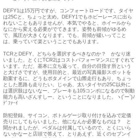
DEFY1は15万円ですが、コンフォートロードです。タイヤ
は25Cと、ちょっと太め。DEFY1でもホビーレースに出ら
れないこともありませんが、本気でやると、ホイールから
なにから変える必要がでてきます。姿勢も前傾がゆるめ
で、風圧が大きくなります。でも、前傾が緩いってこと
は、乗っていて楽ということでもあります。
TCRとDEFY、どちらを選択するべきなのか？ かなり迷
いました。とくにTCR2はコストパフォーマンスにすぐれて
います。ただ、基本に立ち返って、自分の目指す所という
と大げさですが、使用目的と、最近の写真撮影スポットを
勘案するに、どうもポタメインで山際走行もあり、ちょっ
とした悪路も走りたい。じゃあ、太いタイヤの25C以外に
は選択肢はないなー、ブレーキも105コンポになるので制動
能力も高いざんすしー。ということになりました。ヽ(´ー`)ﾉ
ﾃﾞﾌｧｰｲ
防犯登録、サイコン、ボトルゲージ取り付けを込みで定価
売りにしてもらいました。他になんか必要なものは？ と
聞かれましたが、ペダルは付属しているので、とくにいら
ないかなーと店頭で答えて、とりあえず、近くのセブンイ