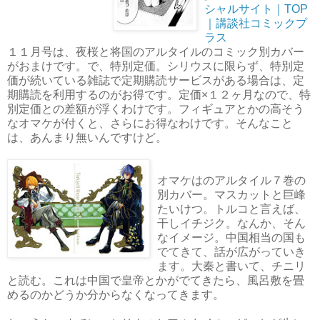
シャルサイト｜TOP
｜講談社コミックプ
ラス
１１月号は、夜桜と将国のアルタイルのコミック別カバー
がおまけです。で、特別定価。シリウスに限らず、特別定
価が続いている雑誌で定期購読サービスがある場合は、定
期購読を利用するのがお得です。定価×１２ヶ月なので、特
別定価との差額が浮くわけです。フィギュアとかの高そう
なオマケが付くと、さらにお得なわけです。そんなこと
は、あんまり無いんですけど。
オマケはのアルタイル７巻の
別カバー。マスカットと巨峰
たいけつ。トルコと言えば、
干しイチジク。なんか、そん
なイメージ。中国相当の国も
でてきて、話が広がっていき
ます。大秦と書いて、チニリ
と読む。これは中国で皇帝とかがでてきたら、風呂敷を畳
めるのかどうか分からなくなってきます。