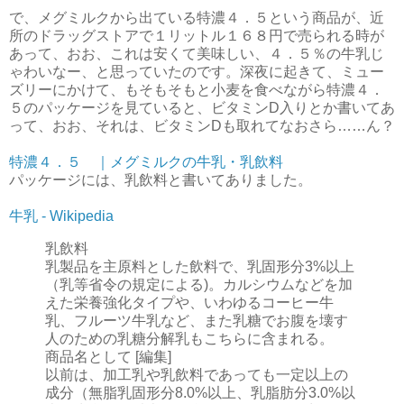
で、メグミルクから出ている特濃４．５という商品が、近
所のドラッグストアで１リットル１６８円で売られる時が
あって、おお、これは安くて美味しい、４．５％の牛乳じ
ゃわいなー、と思っていたのです。深夜に起きて、ミュー
ズリーにかけて、もそもそもと小麦を食べながら特濃４．
５のパッケージを見ていると、ビタミンD入りとか書いてあ
って、おお、それは、ビタミンDも取れてなおさら……ん？
特濃４．５ ｜メグミルクの牛乳・乳飲料
パッケージには、乳飲料と書いてありました。
牛乳 - Wikipedia
乳飲料
乳製品を主原料とした飲料で、乳固形分3%以上
（乳等省令の規定による)。カルシウムなどを加
えた栄養強化タイプや、いわゆるコーヒー牛
乳、フルーツ牛乳など、また乳糖でお腹を壊す
人のための乳糖分解乳もこちらに含まれる。
商品名として [編集]
以前は、加工乳や乳飲料であっても一定以上の
成分（無脂乳固形分8.0%以上、乳脂肪分3.0%以