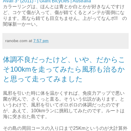
Avail 3* (2011) - | Giant Bicycles | Australia
カラーリングは、ほんとは青とか白とかが好きなんですけ
ど、コケて傷が入って、傷が錆てくるとメンテが面倒にな
ります。黒なら錆ても目立ちません。上がってなんボ!! の
闇塚新一かーい。
ranobe.com
at
7:57 pm
体調不良だったけど、いや、だからこ
そ100kmを走ってみたら風邪も治るか
と思って走ってみました
風邪を引いた時に体を温かくすれば、免疫力アップで悪い
菌が死んで、さくっと直る。そういう伝説があります。と
いうわけで、風邪を引いてボロボロの体調だったのです
が、あえて、100kmランに挑戦してみたのです。ルートは
海に突き出た島です。
その島の周回コースの入り口まで25Kmというのが大計算外