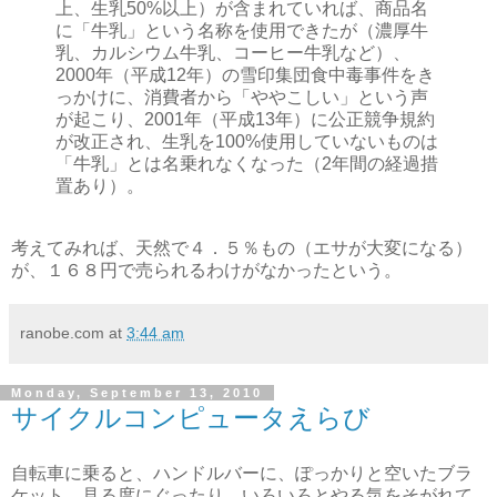
上、生乳50%以上）が含まれていれば、商品名
に「牛乳」という名称を使用できたが（濃厚牛
乳、カルシウム牛乳、コーヒー牛乳など）、
2000年（平成12年）の雪印集団食中毒事件をき
っかけに、消費者から「ややこしい」という声
が起こり、2001年（平成13年）に公正競争規約
が改正され、生乳を100%使用していないものは
「牛乳」とは名乗れなくなった（2年間の経過措
置あり）。
考えてみれば、天然で４．５％もの（エサが大変になる）
が、１６８円で売られるわけがなかったという。
ranobe.com
at
3:44 am
Monday, September 13, 2010
サイクルコンピュータえらび
自転車に乗ると、ハンドルバーに、ぽっかりと空いたブラ
ケット。見る度にぐったり。いろいろとやる気をそがれて