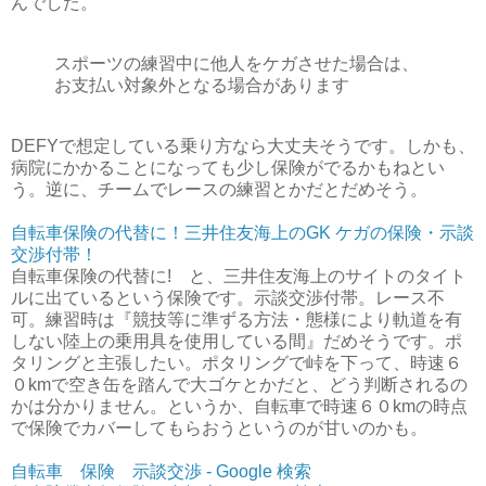
んでした。
スポーツの練習中に他人をケガさせた場合は、
お支払い対象外となる場合があります
DEFYで想定している乗り方なら大丈夫そうです。しかも、
病院にかかることになっても少し保険がでるかもねとい
う。逆に、チームでレースの練習とかだとだめそう。
自転車保険の代替に！三井住友海上のGK ケガの保険・示談
交渉付帯！
自転車保険の代替に! と、三井住友海上のサイトのタイト
ルに出ているという保険です。示談交渉付帯。レース不
可。練習時は『競技等に準ずる方法・態様により軌道を有
しない陸上の乗用具を使用している間』だめそうです。ポ
タリングと主張したい。ポタリングで峠を下って、時速６
０kmで空き缶を踏んで大ゴケとかだと、どう判断されるの
かは分かりません。というか、自転車で時速６０kmの時点
で保険でカバーしてもらおうというのが甘いのかも。
自転車 保険 示談交渉 - Google 検索