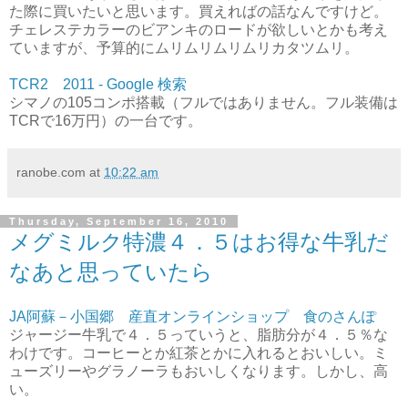
た際に買いたいと思います。買えればの話なんですけど。
チェレステカラーのビアンキのロードが欲しいとかも考え
ていますが、予算的にムリムリムリムリカタツムリ。
TCR2 2011 - Google 検索
シマノの105コンポ搭載（フルではありません。フル装備は
TCRで16万円）の一台です。
ranobe.com
at
10:22 am
Thursday, September 16, 2010
メグミルク特濃４．５はお得な牛乳だ
なあと思っていたら
JA阿蘇－小国郷 産直オンラインショップ 食のさんぽ
ジャージー牛乳で４．５っていうと、脂肪分が４．５％な
わけです。コーヒーとか紅茶とかに入れるとおいしい。ミ
ューズリーやグラノーラもおいしくなります。しかし、高
い。