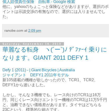
個人賠償責任保険 自転車 - Google 検索
他に、yahooのちょこっと保険などがありますが、選択のポ
イントは示談交渉の有無なので、選択には入りませんでし
た。
ranobe.com
at
2:09 pm
Saturday, September 18, 2010
華麗なる転身 ヽ(´ー`)ﾉ ﾃﾞﾌｧｰｲ 乗りに
なります。GIANT 2011 DEFY 1
Defy 1 (2011) - | Giant Bicycles | Australia
ジャイアント DEFY1 2011年モデル
新105搭載の機種が欲しかったので、TCR1、TCR2、
DEFY1から迷いました。
しかし、そんな３機種でも、レース向けのTCR1は16万
円、同じくレース向けエントリー機種のTCR2は11万5千円
と、油断できない価格差があります。タイヤはどちらも
23Cという、標準的な細さです。