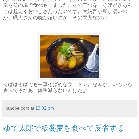
羹をその場で食べもしました。その二つを、そばがきあん
こは超えるおいしさだったのです。大納言小豆が凄いの
か、職人さんの腕が凄いのか、その両方なのか。
そばはそばでも中華そば的なラーメン。なんか、いろいろ
食べてるなあ。体重減らないわけだよ！
ranobe.com
at
10:02 pm
ゆで太郎で板蕎麦を食べて反省する