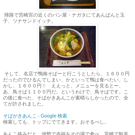
帰路で筥崎宮の近くのパン屋・ナガタにてあんぱんと玉
子、ツナサンドイッチ。
そして、名店で鴨南そばーと行こうとしたら、１６００円
だったのでひるんでしまい、かといって鴨は食べたい、し
かし、１６００円！ ええっと、メニューを見るとー、
あ、鳥そば１１００円だ。というわけで、鳥そばです。こ
の後に食べた、そばがきあんこが素晴らしかったので、全
てが許されました。
そばがきあんこ - Google 検索
検索しても、トップにでてきます。おそるべし。
あんこ絡みだと、伊勢で赤福をその場で食べ、宮崎で鯨羊