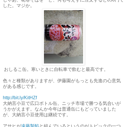
した。マジか。
おしるこ缶。寒いときに自転車で飲むと最高です。
色々と種類がありますが、伊藤園がもっとも先進の心意気
がある感じです。
http://bit.ly/KitHZf
大納言小豆で広口ボトル缶。ニッチ市場で勝つる気合いが
うかがえます。なんか今年は普通缶にもどっていました
が、大納言小豆使用は継続です。
アサヒが
遠藤製餡
と組んでいるというのがトピックの一つ