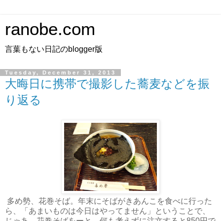
ranobe.com
言葉もない日記のblogger版
Tuesday, December 31, 2013
大晦日に携帯で撮影した蕎麦などを振
り返る
多め勢、花巻そば。年末にそばがきあんこを食べに行った
ら、「あまいものは今日はやってません」ということで、
じゃあ、花巻そばをーと、何も考えずに注文すると850円で