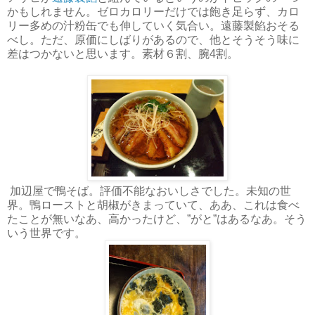
かもしれません。ゼロカロリーだけでは飽き足らず、カロ
リー多めの汁粉缶でも伸していく気合い。遠藤製餡おそる
べし。ただ、原価にしばりがあるので、他とそうそう味に
差はつかないと思います。素材６割、腕4割。
加辺屋で鴨そば。評価不能なおいしさでした。未知の世
界。鴨ローストと胡椒がきまっていて、ああ、これは食べ
たことが無いなあ、高かったけど、”がと”はあるなあ。そう
いう世界です。