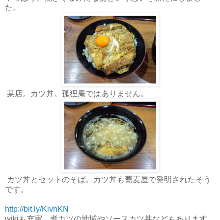
た。
某店。カツ丼。孤狸庵ではありません。
カツ丼とセットのそば。カツ丼も蕎麦屋で発明されたそう
です。
http://bit.ly/KivhKN
wikiも充実。煮カツの地域やソースカツ丼などもあります。