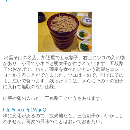
出雲そばの名店、加辺屋で五段割子。右上にツユの入れ物
があり、小皿で小ネギと明太子が供されています。五段割
子のおかげで、わんこ蕎麦を食べたいという欲望をコント
ロールすることができました。ツユは甘めで、割子にその
まま注いで食べます。残ったツユは、さらにその下の割子
に入れて無駄のない仕様。
山芋や卵の入った、三色割子というもあります。
http://goo.gl/p1WqqQ
味に変化があるので、観光地だと、三色割子がいいかもし
れません。蕎麦の風味のことはおいておきたい。