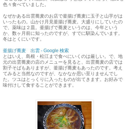
色々食べていました。
なぜかある出雲蕎麦のお店で釜揚げ蕎麦に玉子と山芋がは
いったもの。山かけ月見釜揚げ蕎麦。大盛りにしていたの
で、薬味は２皿。釜揚げで蕎麦というのは、今年という
か、数ヶ月前に知ったのですが、すでに馴染んでいます。
冬はとくにいです。
釜揚げ蕎麦 出雲 - Google 検索
とはいえ、島根・松江まで食べにいくのは厳しい。で、地
元の出雲蕎麦の店のメニューを見ると、出雲蕎麦の店では
割子そばもありますが、釜揚げ蕎麦もあったのです。考え
てみると当然なのですが、なかなか思い至りませんでし
た。ツユはとっくりに入ったものが出てきます。お好みで
味付けして食することができます。