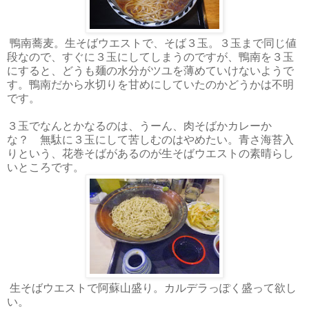
鴨南蕎麦。生そばウエストで、そば３玉。３玉まで同じ値
段なので、すぐに３玉にしてしまうのですが、鴨南を３玉
にすると、どうも麺の水分がツユを薄めていけないようで
す。鴨南だから水切りを甘めにしていたのかどうかは不明
です。
３玉でなんとかなるのは、うーん、肉そばかカレーか
な？ 無駄に３玉にして苦しむのはやめたい。青さ海苔入
りという、花巻そばがあるのが生そばウエストの素晴らし
いところです。
生そばウエストで阿蘇山盛り。カルデラっぽく盛って欲し
い。