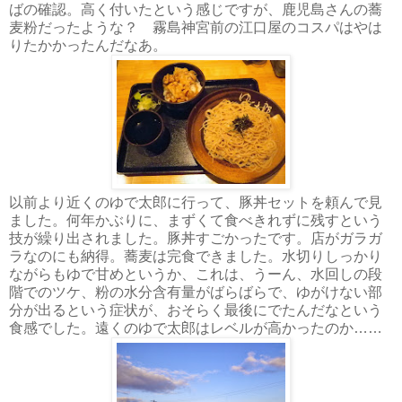
ばの確認。高く付いたという感じですが、鹿児島さんの蕎
麦粉だったような？ 霧島神宮前の江口屋のコスパはやは
りたかかったんだなあ。
以前より近くのゆで太郎に行って、豚丼セットを頼んで見
ました。何年かぶりに、まずくて食べきれずに残すという
技が繰り出されました。豚丼すごかったです。店がガラガ
ラなのにも納得。蕎麦は完食できました。水切りしっかり
ながらもゆで甘めというか、これは、うーん、水回しの段
階でのツケ、粉の水分含有量がばらばらで、ゆがけない部
分が出るという症状が、おそらく最後にでたんだなという
食感でした。遠くのゆで太郎はレベルが高かったのか……