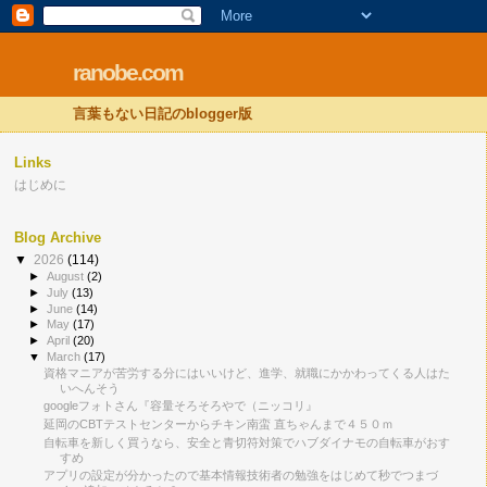
ranobe.com
言葉もない日記のblogger版
Links
はじめに
Blog Archive
▼
2026
(114)
►
August
(2)
►
July
(13)
►
June
(14)
►
May
(17)
►
April
(20)
▼
March
(17)
資格マニアが苦労する分にはいいけど、進学、就職にかかわってくる人はた
いへんそう
googleフォトさん『容量そろそろやで（ニッコリ』
延岡のCBTテストセンターからチキン南蛮 直ちゃんまで４５０ｍ
自転車を新しく買うなら、安全と青切符対策でハブダイナモの自転車がおす
すめ
アプリの設定が分かったので基本情報技術者の勉強をはじめて秒でつまづ