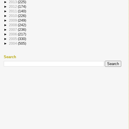
►
2013
(225)
►
2012
(174)
►
2011
(140)
►
2010
(226)
►
2009
(249)
►
2008
(242)
►
2007
(236)
►
2006
(217)
►
2005
(330)
►
2004
(505)
Search