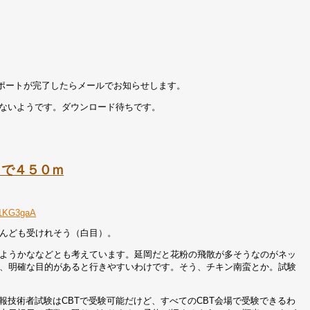
ポートが完了したらメールでお知らせします。
はないようです。ダウンロード待ちです。
まで４５０ｍ
D1KG3gaA
んども受けれそう（白目）。
ようかななどとも考えています。延岡だと花粉の飛散が多そうなのがネッ
、明確な目的があると行きやすいわけです。そう、チキン南蛮とか。試験
報技術者試験はCBTで受験可能だけど、すべてのCBT会場で受験できるわ