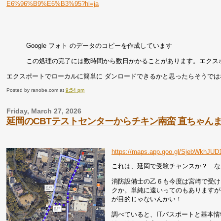
E6%96%B9%E6%B3%95?hl=ja
Google フォト のデータのコピーを作成しています
この処理の完了には数時間から数日かかることがあります。エクス
エクスポートでローカルに簡単に ダンロードできるかと思ったらそうで
Posted by
ranobe.com
at
9:54 pm
Friday, March 27, 2026
延岡のCBTテストセンターからチキン南蛮 直ちゃん
https://maps.app.goo.gl/SjebWkhJU
これは、延岡で受験チャンスか？ な
消防設備士の乙６も今度は宮崎で受け
クか。単純に遠いってのもありますが
が目的じゃないんかい！
調べていると、ITパスポートと基本情