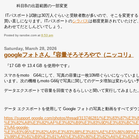
科目Bの出題範囲の一部変更
ITパスポート試験は30万人ぐらいと受験者数が多いので、そこを変更す
買い直しになります。ITパスポートの
シラバス
は都度更新されていたけど
あわせてだとしんどいでしょう。
Posted by
ranobe.com
at
6:53 pm
Saturday, March 28, 2026
googleフォトさん『容量そろそろやで（ニッコリ』
『17 GB 中 13.4 GB を使用中です』
スマホをmoto G64にして、写真の容量は一枚10MBぐらいになって
います。次の機種もmoto G66jで写真に関してのデータ増加は変わらな
データエクスポートで容量を回復できるらしいと聞いて実行してみました
データ エクスポートを使用して Google フォトの写真と動画をすべてダ
https://support.google.com/photos/thread/313746281/%E3%83%87%
%E3%82%A8%E3%82%AF%E3%82%B9%E3%83%9D%E3%83%BC%E
1%A6-google-
%E3%83%95%E3%82%A9%E3%83%88%E3%81%AE%E5%86%99%E
1%99%E3%81%B9%E3%81%A6%E3%83%80%E3%82%A6%E3%83%