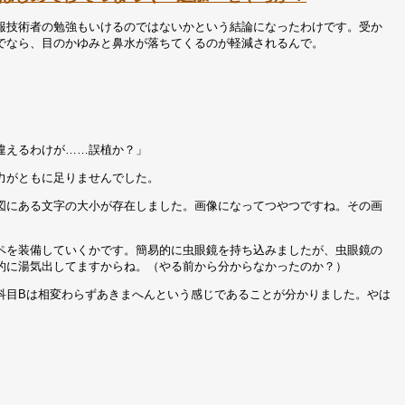
報技術者の勉強もいけるのではないかという結論になったわけです。受か
でなら、目のかゆみと鼻水が落ちてくるのが軽減されるんで。
違えるわけが……誤植か？」
視力がともに足りませんでした。
図にある文字の大小が存在しました。画像になってつやつですね。その画
ペを装備していくかです。簡易的に虫眼鏡を持ち込みましたが、虫眼鏡の
的に湯気出してますからね。（やる前から分からなかったのか？）
科目Bは相変わらずあきまへんという感じであることが分かりました。やは