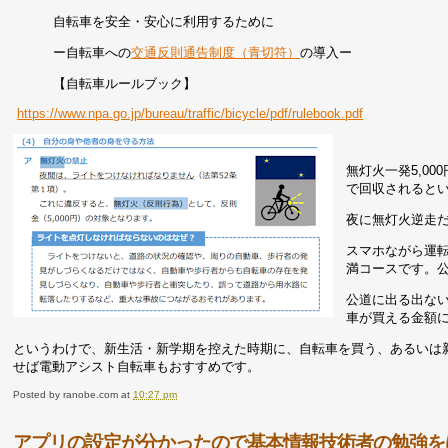
自転車を安全・安心に利用するために
ー自転車への
交通反則通告制度（青切符）
の導入ー
【自転車ルールブック】
https://www.npa.go.jp/bureau/traffic/bicycle/pdf/rulebook.pdf
無灯火一発5,0
で回収されると
夜に無灯火逆走だ
スマホながら運転
満コースです。
公道に出る出ない
車が買える金額
というわけで、新生活・新学期を控えた時期に、自転車を買う、あるいは
せば電動アシスト自転車もおすすめです。
Posted by
ranobe.com
at
10:27 pm
アプリの設定が分かったので基本情報技術者の勉強を