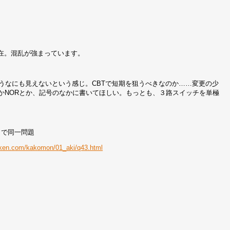
混在。混乱が強まっています。
らもうなにも見えないという感じ。CBTで短期を狙うべきなのか……変更の少
とかNORとか、記号のなかに書いてほしい。もっとも、３路スイッチを単極
ィで同一問題
iken.com/kakomon/01_aki/q43.html