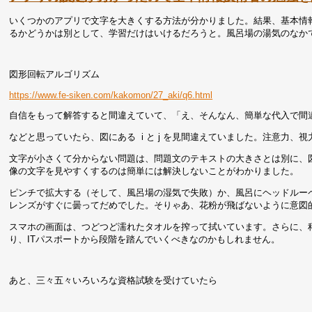
いくつかのアプリで文字を大きくする方法が分かりました。結果、基本情
るかどうかは別として、学習だけはいけるだろうと。風呂場の湯気のなか
図形回転アルゴリズム
https://www.fe-siken.com/kakomon/27_aki/q6.html
自信をもって解答すると間違えていて、「え、そんなん、簡単な代入で間
などと思っていたら、図にある i と j を見間違えていました。注意力、
文字が小さくて分からない問題は、問題文のテキストの大きさとは別に、
像の文字を見やすくするのは簡単には解決しないことがわかりました。
ピンチで拡大する（そして、風呂場の湿気で失敗）か、風呂にヘッドルー
レンズがすぐに曇ってだめでした。そりゃあ、花粉が飛ばないように意図
スマホの画面は、つどつど濡れたタオルを搾って拭いています。さらに、
り、ITパスポートから段階を踏んでいくべきなのかもしれません。
あと、三々五々いろいろな資格試験を受けていたら