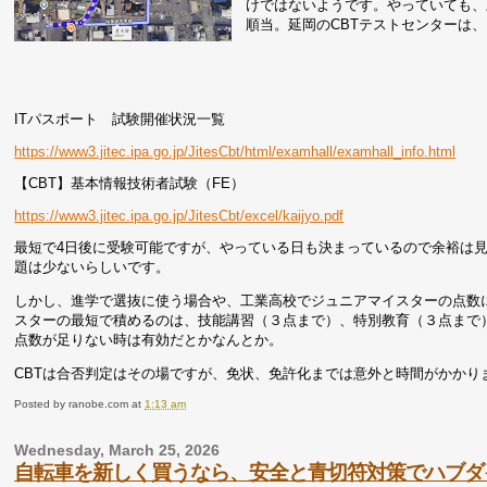
けではないようです。やっていても、
順当。延岡のCBTテストセンターは
ITパスポート 試験開催状況一覧
https://www3.jitec.ipa.go.jp/JitesCbt/html/examhall/examhall_info.html
【CBT】基本情報技術者試験（FE）
https://www3.jitec.ipa.go.jp/JitesCbt/excel/kaijyo.pdf
最短で4日後に受験可能ですが、やっている日も決まっているので余裕は見
題は少ないらしいです。
しかし、進学で選抜に使う場合や、工業高校でジュニアマイスターの点数
スターの最短で積めるのは、技能講習（３点まで）、特別教育（３点まで
点数が足りない時は有効だとかなんとか。
CBTは合否判定はその場ですが、免状、免許化までは意外と時間がかかり
Posted by
ranobe.com
at
1:13 am
Wednesday, March 25, 2026
自転車を新しく買うなら、安全と青切符対策でハブダ