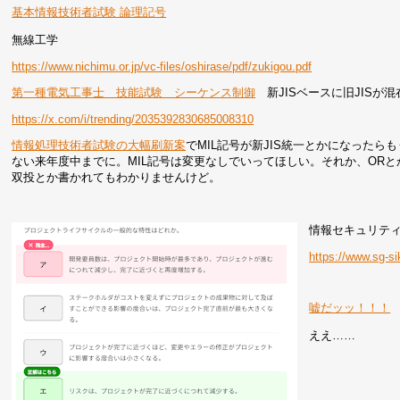
基本情報技術者試験 論理記号
無線工学
https://www.nichimu.or.jp/vc-files/oshirase/pdf/zukigou.pdf
第一種電気工事士 技能試験 シーケンス制御
新JISベースに旧JISが
https://x.com/i/trending/2035392830685008310
情報処理技術者試験の大幅刷新案
でMIL記号が新JIS統一とかになった
ない来年度中までに。MIL記号は変更なしでいってほしい。それか、OR
双投とか書かれてもわかりませんけど。
情報セキュリテ
https://www.sg-s
嘘だッッ！！！
ええ……