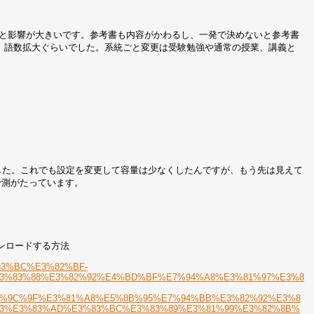
ると影響が大きいです。参考書も内容がかわるし、一発で決めないと参考書
、語数拡大ぐらいでした。系統ごと変更は受験勉強や通常の授業、講義と
いました。これでも設定を変更して容量は少なくしたんですが、もう先は見えて
い予測がたっています。
。
ウンロードする方法
E3%83%BC%E3%82%BF-
3%83%88%E3%82%92%E4%BD%BF%E7%94%A8%E3%81%97%E3%8
7%9C%9F%E3%81%A8%E5%8B%95%E7%94%BB%E3%82%92%E3%8
B3%E3%83%AD%E3%83%BC%E3%83%89%E3%81%99%E3%82%8B%