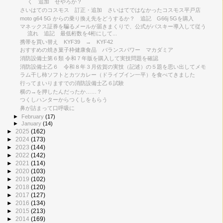
く 追加 せやろか？
さいはてのコスモス 訂正・追加 さいはてではなかったコスモス平戸店
moto g64 5G からの乗り換え先をどうするか？ 追記 G66j 5Gを購入
マネックス証券を騙るメールが届きまくりで、公式がパスキー導入して従う
流れ 追記 最低桁数を4桁にして...
携帯を買い替え KYF39 → KYF42
おすすめの焼き菓子枠健康食品 バランスパワー マカダミア
消防設備士第６類 令和７年版を購入して実技問題を確認
消防設備士乙６ 令和８年３月佐賀の実技（記述）の５題を思い出してメモ
ラム干し柿ソフトとカツカレー（ドライブイン一平）を食べてきました
行ってまいりますでの消防設備士乙６試験
横の→を押したんだったか……？
つくしハンターからつくしをもらう
鼻が詰まって口呼吸に
►
February
(17)
►
January
(14)
►
2025
(162)
►
2024
(173)
►
2023
(144)
►
2022
(142)
►
2021
(114)
►
2020
(103)
►
2019
(102)
►
2018
(120)
►
2017
(127)
►
2016
(134)
►
2015
(213)
►
2014
(169)