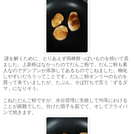
謎を解くために、とりあえず両棒餅っぽいものを焼いて見
ました。上新粉はなかったのでだんご粉で。だんご粉も素
人なのでデンプンが添加してあるものでこねました。糊化
しやすいだろうってことです。だんご粉オンリーのものを
買って来ていましたが、たぶん、そば打ちで言う「ずるダ
マ」になりそう。
こねただんご粉ですが、水分管理に失敗して均等にわける
ことが困難でした。分けた団子を茹でて、そしてフライパ
ンで焼きます。