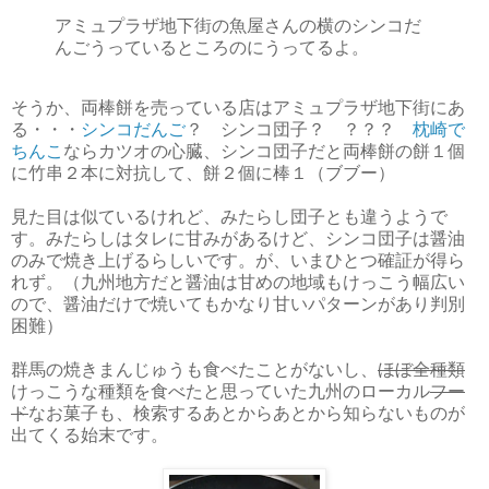
アミュプラザ地下街の魚屋さんの横のシンコだ
んごうっているところのにうってるよ。
そうか、両棒餅を売っている店はアミュプラザ地下街にあ
る・・・
シンコだんご
？ シンコ団子？ ？？？
枕崎で
ちんこ
ならカツオの心臓、シンコ団子だと両棒餅の餅１個
に竹串２本に対抗して、餅２個に棒１（ブブー）
見た目は似ているけれど、みたらし団子とも違うようで
す。みたらしはタレに甘みがあるけど、シンコ団子は醤油
のみで焼き上げるらしいです。が、いまひとつ確証が得ら
れず。（九州地方だと醤油は甘めの地域もけっこう幅広い
ので、醤油だけで焼いてもかなり甘いパターンがあり判別
困難）
群馬の焼きまんじゅうも食べたことがないし、
ほぼ全種類
けっこうな種類を食べたと思っていた九州のローカル
フー
ド
なお菓子も、検索するあとからあとから知らないものが
出てくる始末です。