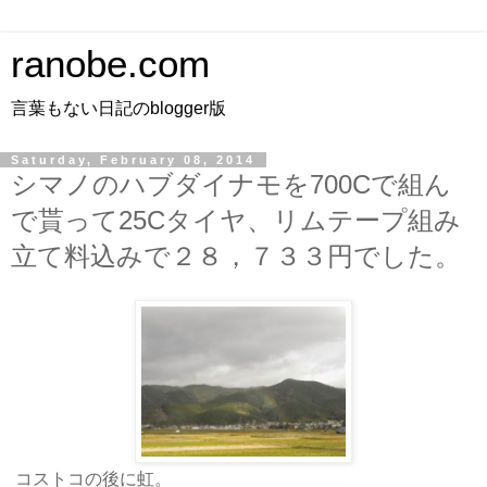
ranobe.com
言葉もない日記のblogger版
Saturday, February 08, 2014
シマノのハブダイナモを700Cで組ん
で貰って25Cタイヤ、リムテープ組み
立て料込みで２８，７３３円でした。
コストコの後に虹。