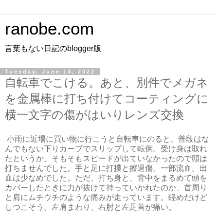
ranobe.com
言葉もない日記のblogger版
Tuesday, June 14, 2022
自転車でこける。あと、別件でメガネ
を金属棒に打ち付けてコーティングに
横一文字の傷がはいりレンズ交換
小雨に近場に買い物に行こうと自転車にのると、普段はな
んでもない下りカーブでスリップして転倒。受け身は取れ
たというか、そもそもスピードが出ていなかったので頭は
打ちませんでした。手と足に打撲と擦過傷、一部流血。出
血は少なめでした。ただ、打ち身と、背中をまるめて頭を
カバーしたときに力が抜けて持っていかれたのか、首周り
と肩にムチウチのような痛みが走っています。軽めだけど
しつこそう。左肩まわり、右肘と左足首が痛い。