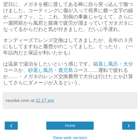
翌日に、メガネを横に渡してある棒に自ら突っ込んで傷つ
けました。コーティングに傷が入って視界に横一文字の線
が……オフッ。こ、これ、別個の事象じゃなくて、さらに
一週間前から風邪と腹痛で疲労が溜まっていてガタガタに
なってるからだわと気が付きました。だいぶ手遅れ。
オンディーズでレンズ交換はしてきましたが、去年の３月
にもしてますねと履歴がのこってました。ぐったり。（一
年以内だと保証が利いたかも）
は温泉で湯治をしたいという感じです。
箱蒸し風呂・大分
コースか、
砂蒸し風呂・鹿児島
コース……運転で疲れる
か……・メガネのレンズ交換費用で大分は行けたとか計算
してさらにダメージが入るという。
ranobe.com
at
11:17 pm
‹
›
Home
View web version