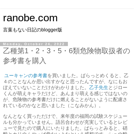
ranobe.com
言葉もない日記のblogger版
Monday, October 24, 2022
乙種第1・2・3・5・6類危険物取扱者の
参考書を購入
ユーキャンの参考書
を買いました。ぱらっとめくると、乙
４のことなんか思い出すかなと思ったんですが、なにもお
ぼえていないことだけがわかりました。
乙子先生
とジロー
くんが萌えキャラだけど、あんまり萌える感じではないの
が、危険物の参考書だけに燃えることがないように配慮さ
れているのかなと思いました（こなみかん）。
なんとなく買っただけで、来年度の福岡の試験スケジュー
ルも分かっていません。語呂合わせが充実しているとレビ
ューで見たので購入にいたりました。ぱらっとみると、硝