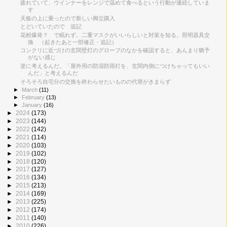
疲れていて、ウインナーをレンジで温めて食べるという行動が連続していま
す
天板の上に乗ったので新しい脚立購入
とどいていたので 追記
花粉爆発？ で眠れず。二重マスクがいいらしいと対策を知る。照明器具交
換 （起きたあと一部修正・追記）
コンクリに近づけの玄関壁灯のグローブのなかを確認すると、あんまり猶予
がない感じ
逆に考えるんだ。「屋外用の防湿防雨灯を、玄関内側につけちゃってもいい
んだ」と考えるんだ
そろそろ自宅分の交換を終わらせたいものの代替がきまらず
►
March
(11)
►
February
(13)
►
January
(16)
►
2024
(173)
►
2023
(144)
►
2022
(142)
►
2021
(114)
►
2020
(103)
►
2019
(102)
►
2018
(120)
►
2017
(127)
►
2016
(134)
►
2015
(213)
►
2014
(169)
►
2013
(225)
►
2012
(174)
►
2011
(140)
►
2010
(226)