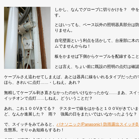
しかし、なんでグローブに切りかけを？ 中
す。
とはいっても、ベース以外の照明器具部分は
りません。
自宅壁面という利点を活かして、台座部に木
ムでませんからね！
板をかませば下側からケーブルを配線するこ
とは言え、ちょい前に既設の照明の点灯は確
ケーブルさえ這わせてしまえば、あとは器具に線をいれるタイプだったの
ほら、きれいに点灯……・しねえ。あれ？
無精してケーブル剥き直さなかったのがいけなかったかな……まあ、スイ
イッチオンで点灯……しねえ。どういうことだ？
あれ、これ１００Vきてる？ テスターで線をはかると１００Vがきてい
ど、なんか進展した？ 雨？ 強風の日をまたいではいなかったような？
で、スイッチをみてみると、
パナソニック(Panasonic) 防雨露出スイッチB 
生態系。そりゃあ短絡もするわ！