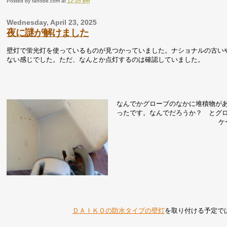
Posted by
ranobe.com
at
12:35 pm
Wednesday, April 23, 2025
夜に謎が解けました
壁灯で蛍光灯を使っているものが見つかっていました。ナショナルの古い
ない感じでした。ただ、なんとか点灯するのは確認していました。
なんでかグローブのなかに堆積物が
ったです。なんでだろうか？ とグ
ケ
ＤＡＩＫＯの防水タイプの壁灯
を取り付ける予定で