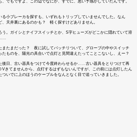
も、でもですよ、この辺でなにか、すでに、悪い予感がしていたんです。
いる小ブレーカを探すも、いずれもトリップしていませんでした。なん
ど、天井裏にあるのかも？ 軽く探すけどありません。
ろう。ガイシとナイフスイッチとか、S字ヒューズがどこかに隠れていて溶
……
たまたまだった？ 夜に試してバッチリついて、グローブの中やスイッチ
ったものを、陽光の具合いで点灯と見間違えたってことこないし、えー？
た後日、古い器具をつけて今度終わらせるか……古い器具をとりつけて再
０Vきてませんから、点灯するはずもないんですが、この前には点灯したん
たついでに上のほうのケーブルをなんとなく目で追っていきました。