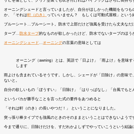
サビを落として、クリア塗装でも吹き付ければパイラックはさらに長持ち
オーニングシェードと言っていましたが、自分がほしかった機能をもつも
か、「それは
軒（のき）
っていいません？ もしくは可動式屋根」という
ブルーシート…ブルーシート。防水で上部だけど強風を受けたら丈夫なだ
タープ…
防水タープ
的なものが欲しかったけど、防水でないタープのほう
オーニングシェード
…
オーニング
の言葉の意味としては
オーニング（awning）とは、英語で「日よけ」「雨よけ」を意
します
雨よけも含まれているそうです。しかし、シェードが「日除け」の意味で
ないと。
自分の欲しいもの「ぼうすい」「日除け」「はりっぱなし」「台風でもと
というバカが勝手なことを言った式の要件をあつめると
「それは軒（のき）の長いやつだ！」 ということになりました。
突っ張り棒タイプでも強風のときのそのままということはできないようで
今まで通りに、日除けだけを、すだれかよしずでやっていこうという結論