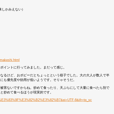
来しかみえない）
aimakeshi.html
ーポイントに行ってみました。まだって感じ。
になるけど、おポピーだとちょっとという様子でした。大の大人が数人で半
的にも優先度や効用が低いようです。そりゃそうだ。
と被害ないですからね。炒めて食ったり、天ぷらにして大量に食べたら別で
ーと炒めて食べるほうが現実的です。
3%84%E3%83%9F%E3%82%B2%E3%82%B7&ei=UTF-8&ifr=tp_sc