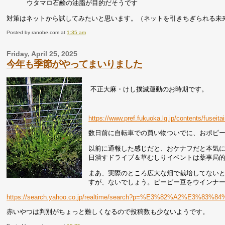
ウタマロ石鹸の油脂が目的だそうです
対策はネットから試してみたいと思います。（ネットを引きちぎられる未
Posted by
ranobe.com
at
1:35 am
Friday, April 25, 2025
今年も季節がやってまいりました
不正大麻・けし撲滅運動のお時期です。
https://www.pref.fukuoka.lg.jp/contents/fuseit
数日前に自転車での買い物ついでに、おポピ
以前に通報した感じだと、おケナフだと本気
日潰すドライブ＆草むしりイベントは薬事局
まあ、実際のところ広大な畑で栽培してない
すが、ないでしょう。ピーピー豆をウインナ
https://search.yahoo.co.jp/realtime/search?p=%E3%82%A2%E3%8
赤いやつは判別がちょっと難しくなるので投稿数も少ないようです。