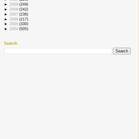
►
2009
(249)
►
2008
(242)
►
2007
(236)
►
2006
(217)
►
2005
(330)
►
2004
(505)
Search