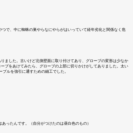
やつで、中に蜘蛛の巣やらなにやらがはいっていて経年劣化と関係なく危
ありました。古いけど北側壁面に取り付けてあり、グローブの変形は少なか
ローブをあけてみたら、グローブの上部に切りかけがしてありました。太い
ーブルを強引に通すための細工でした。
はあったんです。（自分がつけたのは昼白色のもの）