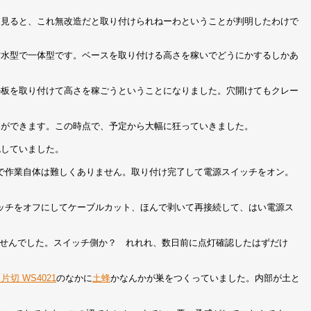
を見ると、これ無改造だと取り付けられねーわということが判明したわけで
防水型で一体型です。ベースを取り付ける高さを稼いでどうにかするしかあ
の板を取り付けて高さを稼ごうということになりました。穴開けてもクレー
とができます。この時点で、予定から大幅に狂っていきました。
認していました。
で作業自体は難しくありません。取り付け完了して電源スイッチをオン。
ッチをオフにしてケーブルカット、ほんで剥いて再接続して、はい電源ス
ませんでした。スイッチ側か？ れれれ、数日前に点灯確認したはずだけ
片切 WS4021
のなかに
土蜂
かなんかが巣をつくっていました。内部が土と