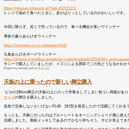
https://nikusen.shop-pro.jp/?pid=152311212
レンジで温めて食べたときに、皮がぱりっとしているのがおいしいです。
今回に限らず、近くで売っているので、食べる機会が多いウインナー
博多の薫りあらびきウインナー
https://nisshoku-co.co.jp/product/416/
九食あらびきポークウインナー
https://ehamq.schoolbus.jp/web/wp-content/uploads/2014/09/o_porksausag
サニーで購入していましたが、イズミによる買収でこの先どうなるかわか
Posted by
ranobe.com
at
9:42 pm
天板の上に乗ったので新しい脚立購入
ピカの180cm脚立の天板の上にのって作業をしてしまい危うい局面があ
サイズ
の脚立を購入しました。
追加で交換しないといけないFL40 2灯型を発見したので活躍してくれる
もっとも、天板にのったのはブルーシートをオーニングシェード風に使え
活躍しました。亜鉛メッキしてあるのでかなり持ちそう。サビが見えてき