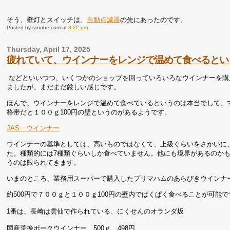
そう、壁灯とスイッチは、
自動点滅器
の先にあったのです。
Posted by
ranobe.com
at
8:22 pm
Thursday, April 17, 2025
疲れていて、ウインナーをレンジで温めて食べるとい
などといいつつ、いくつかのショップを回っていろいろなウインナーを購
ましたが、まだまだ厳しい感じです。
ほんで、ウインナーをレンジで温めて食べているというのは本当でして、
格帯だと１００ｇ100円の壁というのがあるようです。
JAS ウインナー
ウインナーの基準としては、高いものではなくて、上級ぐらいをさかいに
た。種類的には7種類ぐらいしか食べていません。他にも境界があるのか
うのは限られてきます。
いまのところ、業務用スーパーで購入したプリマハムのあらびきウインナ
約500円で７００ｇと１００ｇ100円の壁内でぱくぱく食べることが可能で
1番は、長崎は雲仙で作られている、にくせんのオランダ坂
国産荒挽ポークウインナー 500ｇ 498円