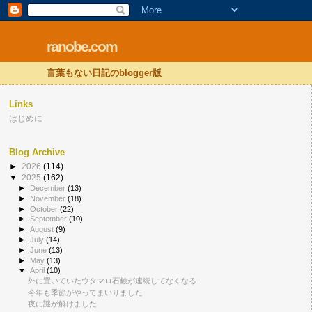
ranobe.com
言葉もない日記のblogger版
Links
はじめに
Blog Archive
►
2026
(114)
▼
2025
(162)
►
December
(13)
►
November
(18)
►
October
(22)
►
September
(10)
►
August
(9)
►
July
(14)
►
June
(13)
►
May
(13)
▼
April
(10)
外に置いていたウタマロ石鹸が連続してなくなる
今年も季節がやってまいりました
夜に謎が解けました