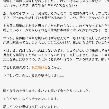
分解して清掃し入線しなおしました。これでいけるんじゃないかな？ で
というか、テスターあてても１００Vきてなくない？
あ、短絡で小ブレーカーおちているのかな？ 分電盤を見てトリップして
で？ どっかに中継している盤があるのか？ いや、見たことないんだけ
夕方前に簡単におわると思っていたら終わらない。これどうなってるんだ
断している？ 夕方からそれを天井裏に本格的に潜って探すのはちょっと
つうか、全体的に簡単な施行のはずがなんで？ ちょい前に点灯したのが
が急に劣化ってないこともないことはないけど、夜だから点灯していなか
とはいえ、点灯しないものはしないのです。しょうがないので撤退してま
度点灯を確認するためにスイッチをいれます。点灯しません。まあ、１０
だよなあとぼやきつつ、外し穴に器具をいれてケーブルを抜きます。抜い
すると視線の先に、
夜に駆ける
なにかが。
うつむいて、新しい器具を取り付けました。
暗くなるのを待ちます。食パンを焼いて食べたりもしました。
くらくなり、スイッチをオンにします。
新しくつけた壁灯は点灯していました。