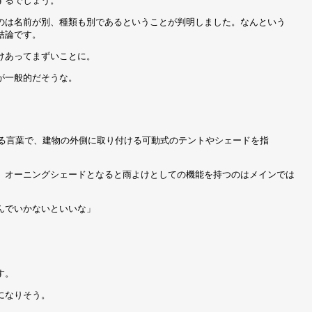
するでしょう。
のは名前が別、種類も別であるということが判明しました。なんという
結論です。
けあってまずいことに。
が一般的だそうな。
味する言葉で、建物の外側に取り付ける可動式のテントやシェードを指
、オーニングシェードとなると雨よけとしての機能を持つのはメインでは
んでいかないといいな」
す。
になりそう。