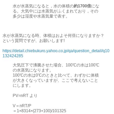
水が水蒸気になると，水の体積の
約1700倍
にな
る。大気中には水蒸気がふくまれており，その
多少は湿度や水蒸気量で表す。
水が水蒸気になる時、体積はおよそ何倍になりますか？
という質問ですが、お願いします!
https://detail.chiebukuro.yahoo.co.jp/qa/question_detail/q10
132424285
大気圧下で沸騰させた場合、100℃の水は100℃
の水蒸気になります。
100℃の水は0℃のときと比べて、わずかに体積
が大きくなっていますが、ここで考えないこと
にします。
PV=nRT より
V＝nRT/P
＝1×8314×(273+100)/101325