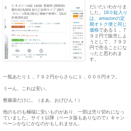
だいたいわかりま
した。
18０錠入り
は、amazonの定
期オトク便と同じ
価格
である１，７
９２円で販売しよ
うとして、７９２
円で売ることにな
ったと思われま
す。
一瓶あたり１，７９２円からさらに１，０００円オフ。
うーん、これは安い。
整腸薬だけに。（まあ、おげひん！）
他のものも極端に安いものがあり、一部は売り切れになっ
ていました。サイト以降（ベータ版もありなので）キャン
ペーンかなにかなのかもしれません。