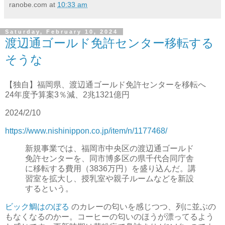
ranobe.com
at
10:33 am
Saturday, February 10, 2024
渡辺通ゴールド免許センター移転する
そうな
【独自】福岡県、渡辺通ゴールド免許センターを移転へ
24年度予算案3％減、2兆1321億円
2024/2/10
https://www.nishinippon.co.jp/item/n/1177468/
新規事業では、福岡市中央区の渡辺通ゴールド
免許センターを、同市博多区の県千代合同庁舎
に移転する費用（3836万円）を盛り込んだ。講
習室を拡大し、授乳室や親子ルームなどを新設
するという。
ビック鯛はのぼる
のカレーの匂いを感じつつ、列に並ぶの
もなくなるのかー。コーヒーの匂いのほうが漂ってるよう