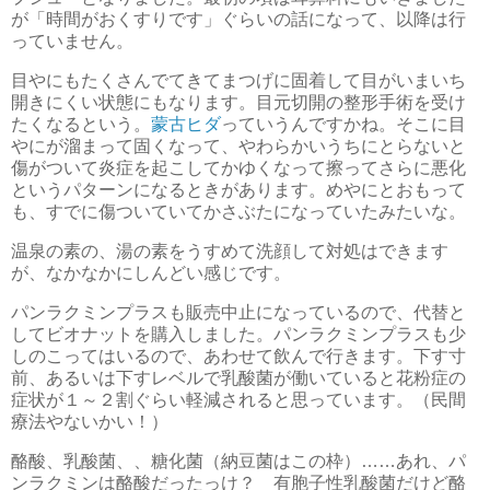
が「時間がおくすりです」ぐらいの話になって、以降は行
っていません。
目やにもたくさんでてきてまつげに固着して目がいまいち
開きにくい状態にもなります。目元切開の整形手術を受け
たくなるという。
蒙古ヒダ
っていうんですかね。そこに目
やにが溜まって固くなって、やわらかいうちにとらないと
傷がついて炎症を起こしてかゆくなって擦ってさらに悪化
というパターンになるときがあります。めやにとおもって
も、すでに傷ついていてかさぶたになっていたみたいな。
温泉の素の、湯の素をうすめて洗顔して対処はできます
が、なかなかにしんどい感じです。
パンラクミンプラスも販売中止になっているので、代替と
してビオナットを購入しました。パンラクミンプラスも少
しのこってはいるので、あわせて飲んで行きます。下す寸
前、あるいは下すレベルで乳酸菌が働いていると花粉症の
症状が１～２割ぐらい軽減されると思っています。（民間
療法やないかい！）
酪酸、乳酸菌、、糖化菌（納豆菌はこの枠）……あれ、パ
ンラクミンは酪酸だったっけ？ 有胞子性乳酸菌だけど酪