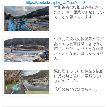
https://youtu.be/xjTw_vZXsso?t=90
大雨被害の復旧は道半ばでし
たが、BRT開業で加速してい
くことを願っています。
つぎに同規模の線状降水帯が
あっても被害軽減できそうな
感じ。ただ、より大きな雨量
だとどうなるかはわかりませ
ん。
泥に埋まっていた線路を以前
に見た時と違い、素晴らしい
ながめでした。
花粉の時だけはつらそう。