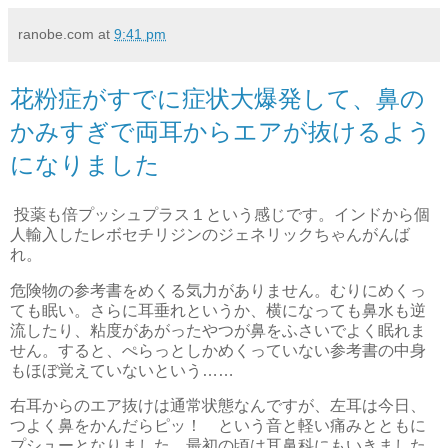
ranobe.com
at
9:41 pm
花粉症がすでに症状大爆発して、鼻の
かみすぎで両耳からエアが抜けるよう
になりました
投薬も倍プッシュプラス１という感じです。インドから個
人輸入したレボセチリジンのジェネリックちゃんがんば
れ。
危険物の参考書をめくる気力がありません。むりにめくっ
ても眠い。さらに耳垂れというか、横になっても鼻水も逆
流したり、粘度があがったやつが鼻をふさいでよく眠れま
せん。すると、ぺらっとしかめくっていない参考書の中身
もほぼ覚えていないという……
右耳からのエア抜けは通常状態なんですが、左耳は今日、
つよく鼻をかんだらピッ！ という音と軽い痛みとともに
プシューとなりました。最初の頃は耳鼻科にもいきました