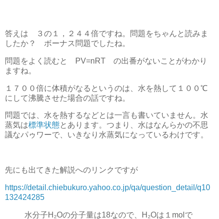
答えは ３の１，２４４倍ですね。問題をちゃんと読みま
したか？ ボーナス問題でしたね。
問題をよく読むと PV=nRT の出番がないことがわかり
ますね。
１７００倍に体積がなるというのは、水を熱して１００℃
にして沸騰させた場合の話ですね。
問題では、水を熱するなどとは一言も書いていません。水
蒸気は
標準状態
とあります。つまり、水はなんらかの不思
議なパゥワーで、いきなり水蒸気になっているわけです。
先にも出てきた解説へのリンクですが
https://detail.chiebukuro.yahoo.co.jp/qa/question_detail/q10
132424285
水分子H₂Oの分子量は18なので、H₂Oは１molで