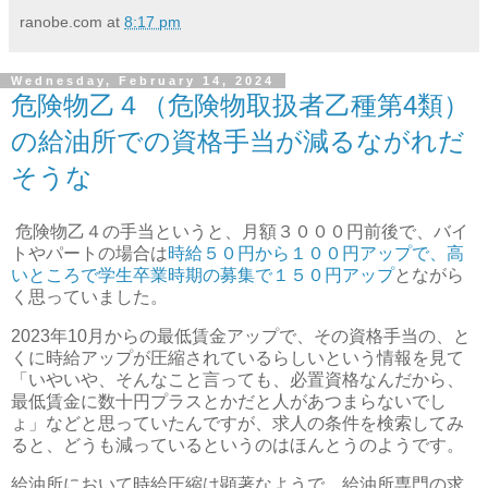
ranobe.com
at
8:17 pm
Wednesday, February 14, 2024
危険物乙４（危険物取扱者乙種第4類）
の給油所での資格手当が減るながれだ
そうな
危険物乙４の手当というと、月額３０００円前後で、バイ
トやパートの場合は
時給５０円から１００円アップで、高
いところで学生卒業時期の募集で１５０円アップ
とながら
く思っていました。
2023年10月からの最低賃金アップで、その資格手当の、と
くに時給アップが圧縮されているらしいという情報を見て
「いやいや、そんなこと言っても、必置資格なんだから、
最低賃金に数十円プラスとかだと人があつまらないでし
ょ」などと思っていたんですが、求人の条件を検索してみ
ると、どうも減っているというのはほんとうのようです。
給油所において時給圧縮は顕著なようで、給油所専門の求