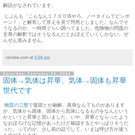
解説がなされています。
じぶんも「こんなん１７００倍やろ。ノータイムでピンポ
ーン！」と解答して答えを見て愕然としました。なんでそ
うなるのか、一時間ぐらい調べてました。危険物の問題の
文章の解釈ではそうなるんだとおぼえていくしかない。ぜ
んぜん進みません。
ranobe.com
at
3:04 am
Saturday, February 24, 2024
固体→気体は昇華、気体→固体も昇華
世代です
物質の三態
で凝固とか融解、蒸発なんてものがあります
が、気体から固体、固体から気体になるものをなんという
かというと昇華と習いました。いや、昇華とならったよう
なおぼろげな記憶があったけど確認するとやっぱりそうだ
った。ってのが、少し前の話でして、いまは呼び方が違う