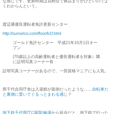
な感じです。更新時期は花粉症で鼻詰まりがひどいのでよ
くわからんという。
渡辺通優良運転者免許更新センター
http://sunselco.com/floor/b1f.html
ゴールド免許センター 平成21年10月1日オー
プン
(70歳以上の高齢運転者と優良運転者を対象）隣
に証明写真コーナー有
証明写真コーナーがあるので、一部資格マニアにも人気。
県千代合同庁舎は入退館が面倒だったような……
自転車だ
と裏側に置いてぐるっとまわる感じ
？
地下鉄千代県庁口駅駐輪場
から徒歩だと、地下鉄で行った