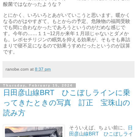
酸菌ではなかったような？
とにかく、いろいろとあがいていこうと思います。暖かく
なるのがはやすぎて、もとからの予定、危険物の福岡受験
でも間に合わなかったであろうというのがだめな感じで
す。今年の……１１~12月か来年１月頭じゃないとダメか
も。レボセチリジンの眠気を抑える効果が、そもそも鼻詰
まりで寝不足になるので効果うすめだったというのが誤算
です。
ranobe.com
at
8:37 pm
Thursday, February 15, 2024
日田彦山線BRT ひこぼしラインに乗
ってきたときの写真 訂正 宝珠山の
読み方
そういえば、ちょい前に、
日
田彦山線BRT ひこぼしライ