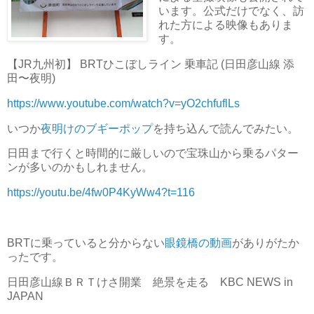
います。公式だけでなく、訪
れた方による映像もありま
す。
【JR九州初】 BRTひこぼしライン 乗車記 (日田彦山線 添
田〜夜明)
https://www.youtube.com/watch?v=yO2chfuflLs
いつか
夜明けのブギーポップ
を持ち込んで読んでみたい。
日田まで行くと時間的に厳しいので宝珠山から乗るパター
ンが多いのかもしれません。
https://youtu.be/4fw0P4KyWw4?t=116
BRTに乗っていると分からない
眼鏡橋の動画
がありがたか
ったです。
日田彦山線ＢＲＴけさ開業 絶景を走る KBC NEWS in
JAPAN