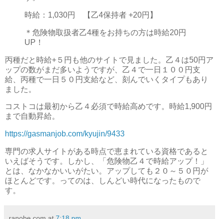
時給：1,030円 【乙4保持者 +20円】
＊危険物取扱者乙4種をお持ちの方は時給20円
UP！
丙種だと時給+５円も他のサイトで見ました。乙４は50円ア
ップの数がまだ多いようですが、乙４で一日１００円支
給、丙種で一日５０円支給など、刻んでいくタイプもあり
ました。
コストコは最初から乙４必須で時給高めです。時給1,900円
まで自動昇給。
https://gasmanjob.com/kyujin/9433
専門の求人サイトがある時点で恵まれている資格であると
いえばそうです。しかし、「危険物乙４で時給アップ！」
とは、なかなかいいがたい。アップしても２０～５０円が
ほとんどです。ってのは、しんどい時代になったもので
す。
ranobe.com
at
7:18 pm