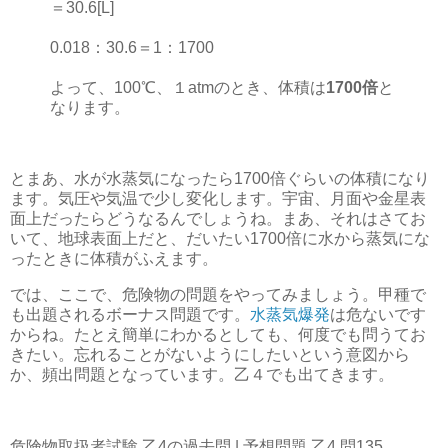
＝30.6[L]
0.018：30.6＝1：1700
よって、100℃、１atmのとき、体積は
1700倍
と
なります。
とまあ、水が水蒸気になったら1700倍ぐらいの体積になり
ます。気圧や気温で少し変化します。宇宙、月面や金星表
面上だったらどうなるんでしょうね。まあ、それはさてお
いて、地球表面上だと、だいたい1700倍に水から蒸気にな
ったときに体積がふえます。
では、ここで、危険物の問題をやってみましょう。甲種で
も出題されるボーナス問題です。
水蒸気爆発
は危ないです
からね。たとえ簡単にわかるとしても、何度でも問うてお
きたい。忘れることがないようにしたいという意図から
か、頻出問題となっています。乙４でも出てきます。
危険物取扱者試験 乙4の過去問 | 予想問題 乙4 問135