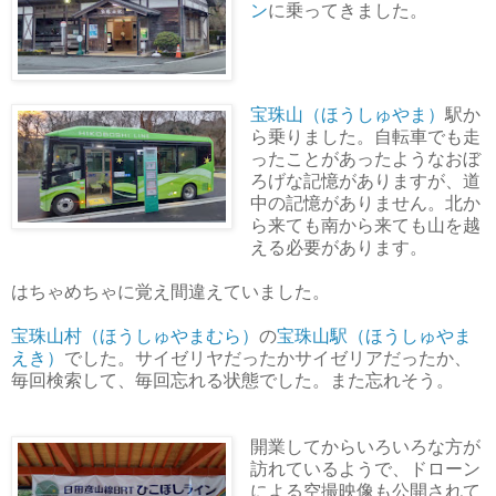
ン
に乗ってきました。
宝珠山（ほうしゅやま）
駅か
ら乗りました。自転車でも走
ったことがあったようなおぼ
ろげな記憶がありますが、道
中の記憶がありません。北か
ら来ても南から来ても山を越
える必要があります。
はちゃめちゃに覚え間違えていました。
宝珠山村（ほうしゅやまむら）
の
宝珠山駅（ほうしゅやま
えき）
でした。サイゼリヤだったかサイゼリアだったか、
毎回検索して、毎回忘れる状態でした。また忘れそう。
開業してからいろいろな方が
訪れているようで、ドローン
による空撮映像も公開されて