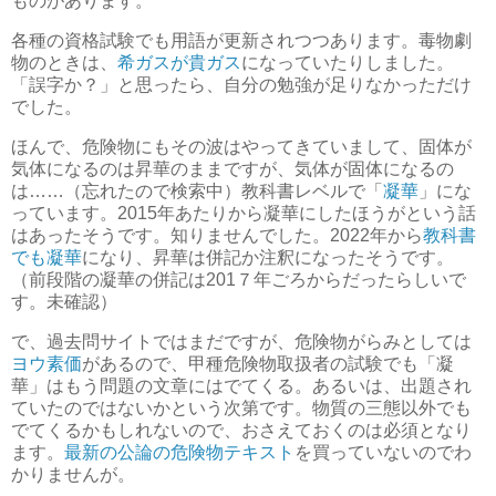
ものがあります。
各種の資格試験でも用語が更新されつつあります。毒物劇
物のときは、
希ガスが貴ガス
になっていたりしました。
「誤字か？」と思ったら、自分の勉強が足りなかっただけ
でした。
ほんで、危険物にもその波はやってきていまして、固体が
気体になるのは昇華のままですが、気体が固体になるの
は……（忘れたので検索中）教科書レベルで「
凝華
」にな
っています。2015年あたりから凝華にしたほうがという話
はあったそうです。知りませんでした。2022年から
教科書
でも凝華
になり、昇華は併記か注釈になったそうです。
（前段階の凝華の併記は201７年ごろからだったらしいで
す。未確認）
で、過去問サイトではまだですが、危険物がらみとしては
ヨウ素価
があるので、甲種危険物取扱者の試験でも「凝
華」はもう問題の文章にはでてくる。あるいは、出題され
ていたのではないかという次第です。物質の三態以外でも
でてくるかもしれないので、おさえておくのは必須となり
ます。
最新の公論の危険物テキスト
を買っていないのでわ
かりませんが。