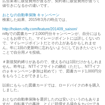
広告業者に販促費用が渡るか、契約者に販促費用が渡って
値引きになるかの違いです。
おとなの自動車保険 キャンペーン
検索した結果、2015年3月の時点では、
http://hoken.nifty.com/feature/201409_saison/
niftyでの図書カード2,000円分キャンペーンが、自分にはも
っともお得でした。マイレージポイントには詳しくないの
で、マイレージポイントだとその上があるかもしれませ
ん。年に1回の更新時に忘れないようにしておきたいという
ことで自分用メモ投稿。
＃新規契約縛りがあるので、使えるのは1回だけかもしれま
せん。昨年は、NTTイフサイトの継続（ただし、NTTイフ
のｐキャンペーン参加は初めて）で、図書カード1,000円分
をもらうことができました。
以前にもらった図書カードでは、ロードバイクの本を購入
しました。
おとなの自動車保険を選択したのは安いというのもありま
すが、自転車での事故、とくに賠償する場合をカバーでき