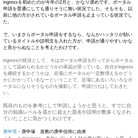
ingressを初めたのが今年の2月と、かなり遅めです。ポータル
申請を普通にしても通りそうに無い状況でした。そもそも、以
前に他の方がされているポータル申請も止まっている状況でし
た。
で、いまさらポータル申請をするなら、なんかハッタリが効い
ているタイトルや説明文を入れた方が、申請が通りやすいかな
と良からぬなことを考えたわけです。
ingressの状況として、今はポータル申請を行ってからポータル
として認められるかどうかの承認が滞っている。自分がingress
を継続するかどうかは、近場にポータルが一定数増えるかどう
かにかかっているなーということで、近場にあるいろいろなポ
ータルになりそうなものを撮影して、申請だけはしておきた
い。
既存のものを参考にして申請しようかと思うと、すでに自
分の知識レベルを遥かに超えた題名や説明が数多くなされ
ていたことに気がつくわけです。
庚申塔
・庚申塚　道教の庚申信仰に由来