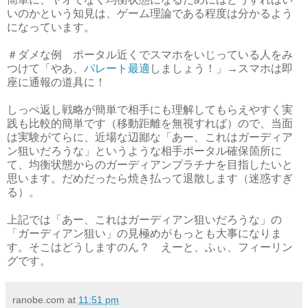
いのかという知見は、ゲーム理論である程度は分かるよう
になっています。
＃ダメな例 ポータル近くでスマホをいじっている人をみ
つけて「やあ、
パレート最適
しましょう！」→スマホは即
座に通報の道具に！
しっぺ返し戦略が簡単で相手にも理解してもらえやすく実
践も比較的簡単です（移動距離を無視すれば）ので、当面
は実験がてらに、近場な辺鄙な「あー、これはガーディア
ン狙いだろうな」というような相手ポータル確保箇所に
て、均衡状態からのガーディアンプラチナを目指したいと
思います。だめだったら焼き払って退散します（迷惑すぎ
る）。
上記では「あー、これはガーディアン狙いだろうな」の
「ガーディアン狙い」の見極めがもっとも大事になりま
す。そこはどうしますのん？ えーと、ふぃ、フィーリン
グです。
ranobe.com
at
11:51 pm