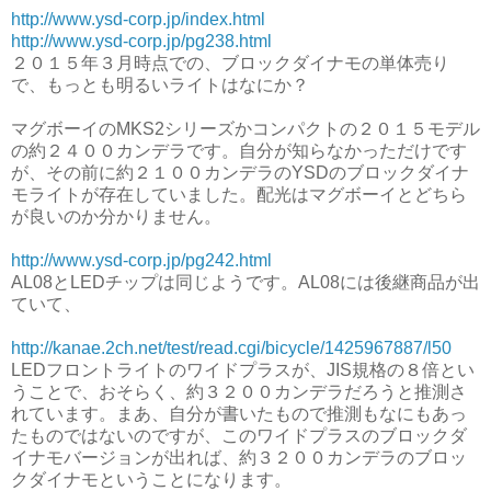
http://www.ysd-corp.jp/index.html
http://www.ysd-corp.jp/pg238.html
２０１５年３月時点での、ブロックダイナモの単体売り
で、もっとも明るいライトはなにか？
マグボーイのMKS2シリーズかコンパクトの２０１５モデル
の約２４００カンデラです。自分が知らなかっただけです
が、その前に約２１００カンデラのYSDのブロックダイナ
モライトが存在していました。配光はマグボーイとどちら
が良いのか分かりません。
http://www.ysd-corp.jp/pg242.html
AL08とLEDチップは同じようです。AL08には後継商品が出
ていて、
http://kanae.2ch.net/test/read.cgi/bicycle/1425967887/l50
LEDフロントライトのワイドプラスが、JIS規格の８倍とい
うことで、おそらく、約３２００カンデラだろうと推測さ
れています。まあ、自分が書いたもので推測もなにもあっ
たものではないのですが、このワイドプラスのブロックダ
イナモバージョンが出れば、約３２００カンデラのブロッ
クダイナモということになります。