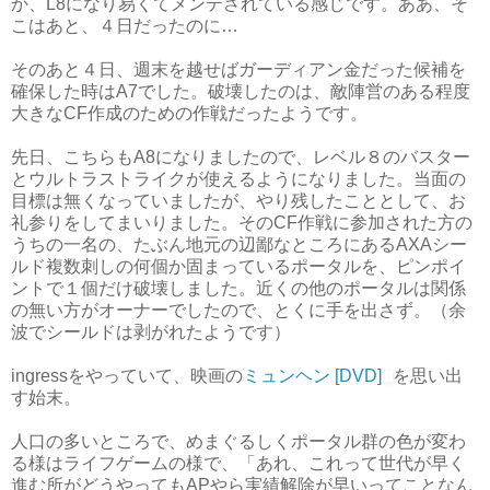
か、L8になり易くてメンテされている感じです。ああ、そ
こはあと、４日だったのに…
そのあと４日、週末を越せばガーディアン金だった候補を
確保した時はA7でした。破壊したのは、敵陣営のある程度
大きなCF作成のための作戦だったようです。
先日、こちらもA8になりましたので、レベル８のバスター
とウルトラストライクが使えるようになりました。当面の
目標は無くなっていましたが、やり残したこととして、お
礼参りをしてまいりました。そのCF作戦に参加された方の
うちの一名の、たぶん地元の辺鄙なところにあるAXAシー
ルド複数刺しの何個か固まっているポータルを、ピンポイ
ントで１個だけ破壊しました。近くの他のポータルは関係
の無い方がオーナーでしたので、とくに手を出さず。（余
波でシールドは剥がれたようです）
ingressをやっていて、映画の
ミュンヘン [DVD]
を思い出
す始末。
人口の多いところで、めまぐるしくポータル群の色が変わ
る様はライフゲームの様で、「あれ、これって世代が早く
進む所がどうやってもAPやら実績解除が早いってことなん