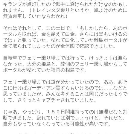
キランプが点灯したので派手に避けられただけなのかもし
れません。（トレインタダ乗りというか、風よけのために
無賃乗車していたならわかれ）
それはそれとして、この土日で、「もしかしたら、あのポ
ータルを取れば、金を越えて白金、さらには黒もいけるの
では」と狙っていた、枯れて白化していた離島ポータルが
全て取られてしまったのが全体図で確認できました。
自転車でフェリー乗り場までは行って、けっきょくは渡ら
なかった、大分の姫島と、陸側のフェリー乗り場からして
ポータルが枯れていた福岡の相島です。
フェリー乗り場までは道が分かっていたので、ああ、あそ
こに行けばガーディアン黒すらもいけるのでは……などと
思っていましたが、みんな考えることは同じだったようで
して、さくっとキャプチャされていました。
じゃあ、やっぱり、１５０日間維持ってのは無理だなと判
断できました。寂れていけば別でしょうけど。それだと、
自分もやっていなくなっている可能性が高いです。