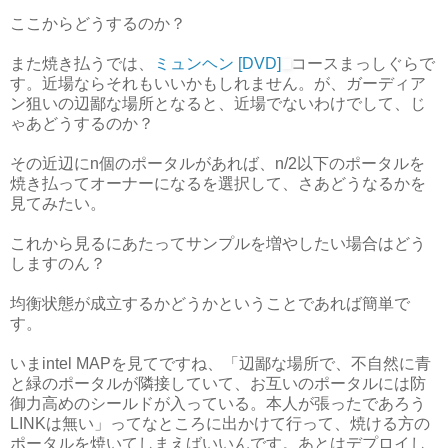
ここからどうするのか？
また焼き払うでは、
ミュンヘン [DVD]
コースまっしぐらで
す。近場ならそれもいいかもしれません。が、ガーディア
ン狙いの辺鄙な場所となると、近場でないわけでして、じ
ゃあどうするのか？
その近辺にn個のポータルがあれば、n/2以下のポータルを
焼き払ってオーナーになるを選択して、さあどうなるかを
見てみたい。
これから見るにあたってサンプルを増やしたい場合はどう
しますのん？
均衡状態が成立するかどうかということであれば簡単で
す。
いまintel MAPを見てですね、「辺鄙な場所で、不自然に青
と緑のポータルが隣接していて、お互いのポータルには防
御力高めのシールドが入っている。本人が張ったであろう
LINKは無い」ってなところに出かけて行って、焼ける方の
ポータルを焼いてしまえばいいんです。あとはデプロイし