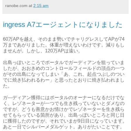
ranobe.com
at
2:15 am
ingress A7エージェントになりました
60万APを越え、そのまま勢いでチャリグレスしてAPが74
万まであがりました。体重が増えないわけです。減りもし
ませんが。しかし、120万APは遠い。
出島っぽいところでポータルでガーディアンを狙っていま
したが、おおきめのコントロールフィールドの頂点の一つ
がその出島になってしまい「あ、これ、起点つぶしのつい
でに焼き払われるわー」と思ったとおりに焼き払われまし
た。
ガ―ディアン獲得にはポータルのオーナーになるだけでな
く、レゾネーターが一つでも生き残っていないとダメなの
ですが、どうも善意かお情けかでレゾネーターを生き残ら
せてもらっている箇所があり、出島っぽいところと同じ日
に獲得したのですが、それでいまが9日目になっています。
あと一日でシルバーメダルゲット。ありがたいことです。