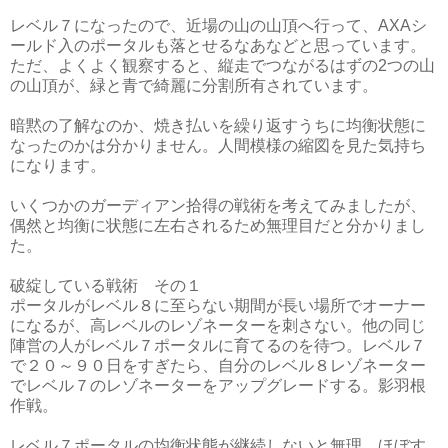
レベル７になったので、近場の山の山頂へ行って、AXAシ
ールド入のポータルも落とせるなあなどと思っています。
ただ、よくよく観察すると、縦走でつながるはずの2つの山
の山頂が、緑と青で綺麗に分割所有されています。
暗黙の了解なのか、焼き払いを繰り返すうちに均衡状態に
なったのかは分かりません。人間模様の縮図を見た気持ち
になります。
いくつかのガーディアン拾得の戦術を考えてみましたが、
偶然と均衡に状態に左右されるため無理目だと分かりまし
た。
破綻している戦術 その１
ポータルがレベル８に至らない期間が長い場所でオーナー
になるが、高レベルのレゾネーターを刺さない。他の同じ
陣営の人がレベル７ポータルに育てるのを待つ。レベル７
で２０～９０日をすぎたら、自分のレベル８レゾネーター
でレベル７のレゾネーターをアップグレードする。影羽根
作戦。
レベル７ポータルの均衡状態が継続しないと無理。ほぼす