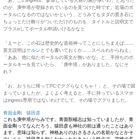
「あ、このingress、参加している人材の層が厚いわ」と思った
のが、庚申塔が登録されているのを見つけた時です。近場のポ
ータルになるのではないかという、どうみてもタダの置き石に
ちょっとだけ飾りがついただけのものを、タイトルと説明文で
プラスαしてポータル申請いけるかなと
「えーと、この石は歴史的な道祖神ってことにしちまえば……
英文説明は
ケルン
とでも書いておくか……スペルわからねえ」
「ああ、他に似たポータルの英文が無いかな」と、手持ちのポ
ータルキーを見ていたら、「庚申塔」がありました。なにそ
れ？　
「お、おうちに帰ってPCでググらなくちゃ！」と、その場で固
まっていましたが、よくよく考えると、手に持っている
スマホ
はingress専用ではないわけでして、その場でググりました。
青面金剛
猿田彦
これも庚申塔がらみです。青面獣楊志は知っていましたが、青
面金剛ってなんだろう。猿田彦も神社の前は通ったことはあり
ます。意味は知らず。神格ありのおさるさんの名前かなとかそ
のレベル。猿田彦を知らなかったなあという時点で、宮崎の高