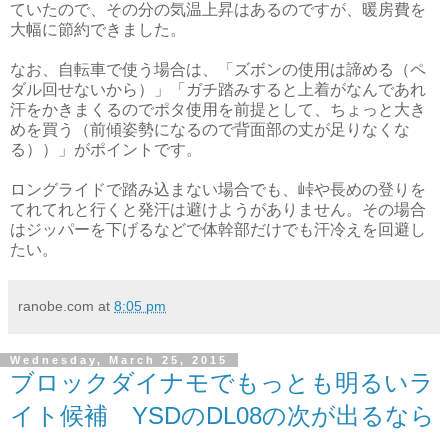
ていたので、その分の気温上昇はあるのですが、暖房費を
大幅に節約できました。
なお、自転車で使う場合は、「ズボンの使用は諦める（ペ
ダル回せないから）」「ガチ踏みすると上着がなんであれ
汗をかきまくるのでポタ使用を前提として、ちょっと大き
めを買う（前傾姿勢になるので背面部の丈が足りなくな
る））」がポイントです。
ロングライドで踏み込まない場合でも、峠や長めの登りを
てれてれと行くと発汗は避けようがありません。その場合
はジッパーを下げるなどで体幹部だけでも汗冷えを回避し
たい。
ranobe.com
at
8:05 pm
Wednesday, March 25, 2015
ブロックダイナモでもっとも明るいラ
イト候補 YSDのDL08の次が出るなら