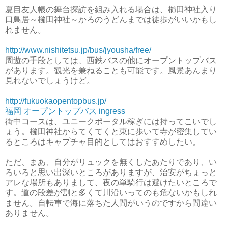
夏目友人帳の舞台探訪を組み入れる場合は、櫛田神社入り
口鳥居～櫛田神社～かろのうどんまでは徒歩がいいかもし
れません。
http://www.nishitetsu.jp/bus/jyousha/free/
周遊の手段としては、西鉄バスの他にオープントップバス
があります。観光を兼ねることも可能です。風景あんまり
見れないでしょうけど。
http://fukuokaopentopbus.jp/
福岡 オープントップバス ingress
街中コースは、ユニークポータル稼ぎには持ってこいでし
ょう。櫛田神社からてくてくと東に歩いて寺が密集してい
るところはキャプチャ目的としてはおすすめしたい。
ただ、まあ、自分がリュックを無くしたあたりであり、い
ろいろと思い出深いところがありますが、治安がちょっと
アレな場所もありまして、夜の単騎行は避けたいところで
す。道の段差が割と多くて川沿いってのも危ないかもしれ
ません。自転車で海に落ちた人間がいうのですから間違い
ありません。