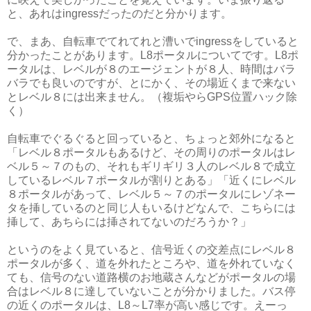
と、あれはingressだったのだと分かります。
で、まあ、自転車でてれてれと漕いでingressをしていると
分かったことがあります。L8ポータルについてです。L8ポ
ータルは、レベルが８のエージェントが８人、時間はバラ
バラでも良いのですが、とにかく、その場近くまで来ない
とレベル８には出来ません。（複垢やらGPS位置ハック除
く）
自転車でぐるぐると回っていると、ちょっと郊外になると
「レベル８ポータルもあるけど、その周りのポータルはレ
ベル５～７のもの、それもギリギリ３人のレベル８で成立
しているレベル７ポータルが割りとある」「近くにレベル
８ポータルがあって、レベル５～７のポータルにレゾネー
タを挿しているのと同じ人もいるけどなんで、こちらには
挿して、あちらには挿されてないのだろうか？」
というのをよく見ていると、信号近くの交差点にレベル８
ポータルが多く、道を外れたところや、道を外れていなく
ても、信号のない道路横のお地蔵さんなどがポータルの場
合はレベル８に達していないことが分かりました。バス停
の近くのポータルは、L8～L7率が高い感じです。えーっ