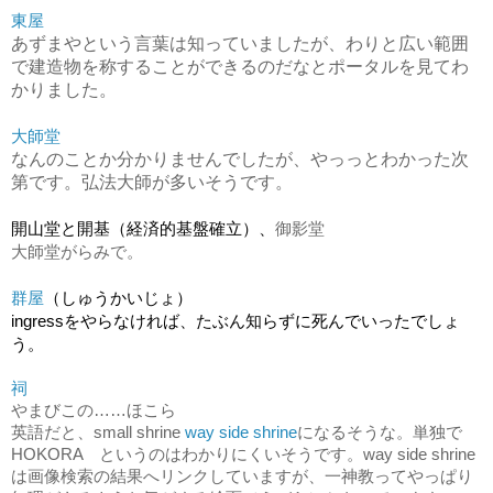
東屋
あずまやという言葉は知っていましたが、わりと広い範囲
で建造物を称することができるのだなとポータルを見てわ
かりました。
大師堂
なんのことか分かりませんでしたが、やっっとわかった次
第です。弘法大師が多いそうです。
開山堂と開基（経済的基盤確立）、
御影堂
大師堂がらみで。
群屋
（しゅうかいじょ）
ingressをやらなければ、たぶん知らずに死んでいったでしょ
う。
祠
やまびこの……ほこら
英語だと、small shrine 
way side shrine
になるそうな。単独で
HOKORA　というのはわかりにくいそうです。way side shrine
は画像検索の結果へリンクしていますが、一神教ってやっぱり