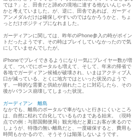
では？」と、田舎だと諦めの境地に達する他ないんじゃろ
かと考えていました。が、逆に、田舎であれば、ガーディ
アンメダルだけは確保しやすいのではなかろうかと、ちょ
っとだけポジティブになれました。
ガーディアンに関しては、昨年のiPhone参入の時がポイン
トだったようです。その時はプレイしていなかったので気
にしていませんでしたが。
iPhoneでプレイできるようになり一気にプレイヤー数が増
えて、ついでにポータルも増えて、そして、年末の帰省で
各地でガーディアン候補が破壊され、いまはアクティブ人
口が減っている、とくに地方ではといった状況のようで
す。一時的な需要と供給が崩れたことに対応したら、その
後がバランス崩壊してしまった状況。
ガーディアン 離島
なかでも、離島のポータルで車がないと行きにくいところ
は、自然に枯れて白化しているものまである始末。（現時
点での例：与那国郵便局）観光地だと夏にお客が来るので
しょうが、特徴の無い離島だと、一度確保すると、費用も
時間もかかるので、そうそうは陥落しないようです。