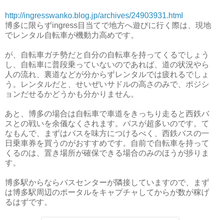
http://ingresswanko.blog.jp/archives/24903931.html
博多に限らずingress目当てで地方へ遊びに行く際は、現地
でレンタル自転車が機動力高めです。
が、自転車ガチ勢だと自分の自転車を持ってくるでしょう
し、自転車に普段乗っていないのであれば、道の状況やら
人の流れ、裏道などが分からずレンタルでは疲れるでしょ
う。レンタルだと、せいぜいサドルの高さのみで、ポジシ
ョンだせるかどうかも分かりません。
あと、博多の場合は自転車で車道をきっちり走ると西鉄バ
スとの戦いを余儀なくされます。バスが超多いのです。て
なもんで、まずはバスを味方につけるべく、西鉄バスの一
日乗車券を買うのがおすすめです。自前で自転車を持って
くるのは、置き場所が確保できる場合のみのほうが捗りま
す。
博多駅からならバスセンターが隣接していますので、まず
は博多駅周辺のポータルをキャプチャしてからが数が稼げ
るはずです。