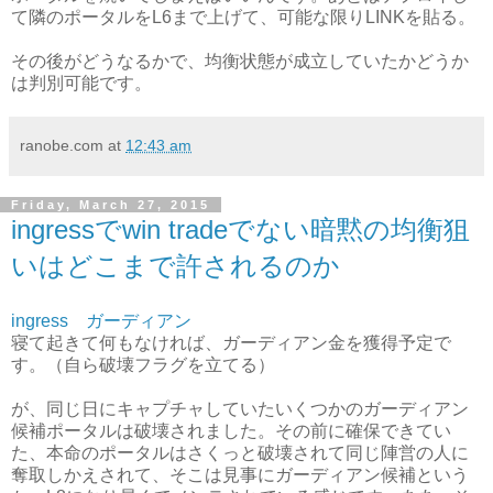
て隣のポータルをL6まで上げて、可能な限りLINKを貼る。
その後がどうなるかで、均衡状態が成立していたかどうか
は判別可能です。
ranobe.com
at
12:43 am
Friday, March 27, 2015
ingressでwin tradeでない暗黙の均衡狙
いはどこまで許されるのか
ingress ガーディアン
寝て起きて何もなければ、ガーディアン金を獲得予定で
す。（自ら破壊フラグを立てる）
が、同じ日にキャプチャしていたいくつかのガーディアン
候補ポータルは破壊されました。その前に確保できてい
た、本命のポータルはさくっと破壊されて同じ陣営の人に
奪取しかえされて、そこは見事にガーディアン候補という