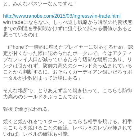
と、みんなバスツーなんですね！
http://www.ranobe.com/2015/03/ingresswin-trade.html
win tradeにならない、しっぺ返し戦略から暗黙の均衡状態
までの到達を手間暇かけずに狙う技で試みる価値があると
思っているのは
「iPhoneで一時的に増えたプレイヤーに対応するため、認
定が甘くなった際に認められたポータルで、今はアクティ
ブなプレイ人口が減っているだろう辺鄙な場所にあり、リ
ンクは引かれず、防御力高めのシールド突っ込まれている
ことから判断するに、おそらくガーディアン狙いだろうポ
ータルが少数固まって近場にある」
そんな場所で、とりあえず全て焼き払って、こちらも防御
力高めのシールドをぶっこんでおく。
報復で焼き払われる。
焼くと焼かれるで１ターン。こちらも相手を焼ける。相手
もこちらを焼けることの確認。レベル８のレゾが挿されて
いれば、レベルの確認も可能。