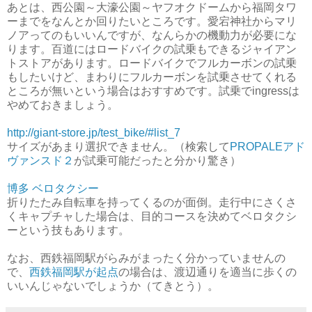
あとは、西公園～大濠公園～ヤフオクドームから福岡タワ
ーまでをなんとか回りたいところです。愛宕神社からマリ
ノアってのもいいんですが、なんらかの機動力が必要にな
ります。百道にはロードバイクの試乗もできるジャイアン
トストアがあります。ロードバイクでフルカーボンの試乗
もしたいけど、まわりにフルカーボンを試乗させてくれる
ところが無いという場合はおすすめです。試乗でingressは
やめておきましょう。
http://giant-store.jp/test_bike/#list_7
サイズがあまり選択できません。（検索して
PROPALEアド
ヴァンスド２
が試乗可能だったと分かり驚き）
博多 ベロタクシー
折りたたみ自転車を持ってくるのが面倒。走行中にさくさ
くキャプチャした場合は、目的コースを決めてベロタクシ
ーという技もあります。
なお、西鉄福岡駅がらみがまったく分かっていませんの
で、
西鉄福岡駅が起点
の場合は、渡辺通りを適当に歩くの
いいんじゃないでしょうか（てきとう）。