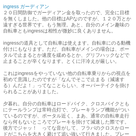
ingress ガーディアン
２０日間防御でガーディアン金を取ったので、完全に目標
を無くしました。他の目標はAPなのですが、１２０万とか
遠すぎる世界です。もう無理。あと、自分のメイン趣味の
自転車ともingressは相性が微妙に良くありません。
ingressの道具として自転車は使えます。自転車にのる動機
付けにもなります。ただ、自転車がメインの場合は、ポー
タルで止まるとか速度を緩めるとか、グリフハックなどで
止まることが辛くなります。とくに汗冷えが厳しい。
これはingressをやっていない他の自転車乗りからの視点を
初めて意識したのですが「なんでそこで止まる（減速す
る）んだよ！」ってなことらしい、オーバーテイクを掛け
られることがありました。
夕暮れ。自分の自転車はロードバイク、クロスバイクとも
にテールランプは常時点灯で、ブレーキランプ機能がつい
ているのですが、ポータル近く、まあ、通常の自転車走行
なら何もないところでブレーキを掛けて減速した際です。
後方でジャッ！ ってな音がして、フラバのクロスかロー
ドがこちらを大きく避けて追い抜いて行きました。ブレー