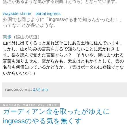
無理があるような気がする絵面（えづら）となっています。
wayside shrine　portal ingress
外国でも同じように「ingressやるまで知らんかったわ！」
ってなことが多いような。
間歩
（鉱山の坑道）
山は外に出てぐるっと見ればそこにある土地に住んでいます。
しかし、山がらみの言葉をまるで知らないことに気が付きま
す。岳を読んで覚えた言葉ぐらい？　そういや、海にまつわる
言葉も知りません。空がらみも、天文はともかくとして、雲の
名前も何個知っているかどうか。（雲はポータルに登録できな
いからいいか！）
ranobe.com
at
2:04 am
Sunday, March 29, 2015
ガーディアン金を取ったがゆえに
ingressのやる気を無くす