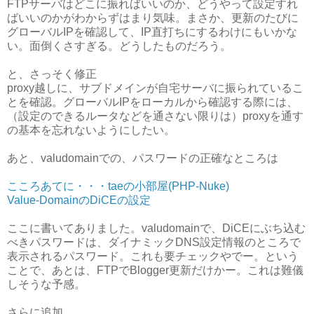
FTPサーバはどこに振ればいいのか、どうやって設定すれ
ばいいのかがわからずはまり気味。まさか、更新のたびに
グローバルIPを確認して、IP直打ちにするわけにもいかな
い。面倒くさすぎる。どうしたものだろう。
と、さっそく修正
proxy越しに、サブドメインが自宅サーバに振られているこ
とを確認。グローバルIPをローカルから確認する際には、
（設定のできるルータなどを通さない限りは）proxyを通す
の基本を忘れないようにしたい。
あと、valudomainでの、パスワードの正確なところは
こころあてに・・・taeの小部屋(PHP-Nuke)
Value-DomainのDiCEの設定
ここに書いてありました。valudomainで、DiCEにぶち込む
べきパスワードは、ダイナミックDNS設定情報のところで
表示されるパスワード。これも要チェックやでー。という
ことで、あとは、FTPでBlogger更新だけかー。これは難儀
しそうな予感。
さらに追加。