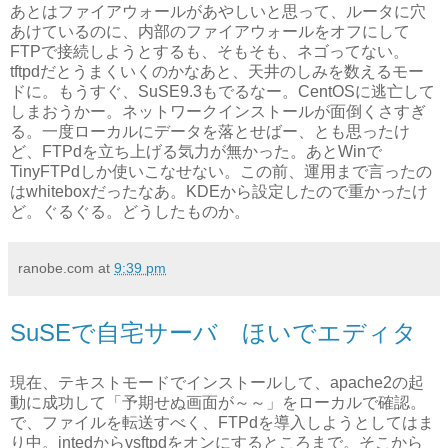
あとはファイアウォールがあやしいと思って、ルータに穴
あけているのに、内部のファイアウォールをオフにして
FTPで接続しようとするも、そもそも、ネゴってない。
tftpdだとうまくいくのかなあと、天井のしみを数えるモー
ドに。もうすぐ、SuSE9.3もでるなー。CentOSに逃亡して
しまおうかー。ネットワークインストールが面倒くさすぎ
る。一度ローカルにデータを落とせばー、とも思ったけ
ど、FTPdを立ち上げる気力が無かった。あとWinで
TinyFTPdしか使いこなせない。この前、運用まで言ったの
はwhiteboxだったなあ。KDEから設定したので重かったけ
ど。ぐるぐる。どうしたものか。
ranobe.com
at
9:39 pm
SuSEで自宅サーバ ほいでエディタ
現在、テキストモードでインストールして、apache2の起
動に成功して「予期せぬ画面が～～」をローカルで確認。
で、ファイルを転送すべく、FTPdを導入しようとしてはま
り中。intedからvsftpdをオンにするところまで。そこから