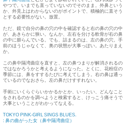
やつで。いまでも直っていないのでそのまま。外鼻という
か、外見上はわからないのがポイントで、積極的に直そう
とする必要性がない。放置。
ただ、鏡で自分の鼻の穴の中を確認すると右の鼻の穴の中
が、あきらかに狭い。なんか、左右を分ける軟骨が右の鼻
の中に膨らんでいる。でも、詰まるのは、左の鼻の穴。手
前のほうじゃなくて、奥の状態が大事っぽい。あたりまえ
か。
この鼻中隔湾曲症を直すと、左の鼻つまりが解消されるの
ではなかろうかと考えるようになった。とくに、花粉症の
季節には、鼻をすするたびに考えてしまう。右の鼻は通っ
ているのでなおさら。左の鼻だけすすれない。
手術にいくらぐらいかかるかとか、いったい、どんなこと
をされるのかを調べようと検索すると、けっこう痛そうで
大事ということがわかってなえる。
TOKYO PINK-GIRL SINGS BLUES.
: 鼻の曲がった女（鼻中隔湾曲症）