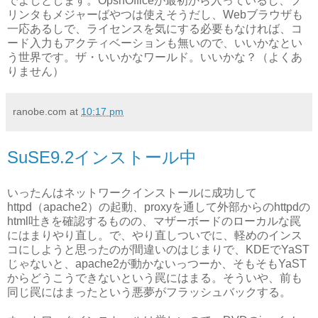
でよしとします。OpsnOfficeが最初から入っているし、プ
リンタもメジャーばやつは使えそうだし、Webブラウザも
一応あるしで、ライセンスを気にする必要もなければ、コ
ード入力もアクティベーションも無いので、いいかなとい
う世界です。ザ・いいかなワールド。いいかな？（よくあ
りません）
ranobe.com
at
10:17 pm
SuSE9.2インストール中
いったんはネットワークインストールに成功して
httpd（apache2）の起動、proxyを通して外部からのhttpdの
html吐きを確認するものの、マザーボードのローカルな罠
にはまりやり直し。で、やり直しついでに、軽めのインス
コにしようと思ったのが間違いのはじまりで、KDEでYaST
じゃないと、apache2が動かないっつーか、そもそもYaST
からどうこうできないという罠にはまる。そういや、前も
同じ罠にはまったという悪夢がフラッシュバックする。