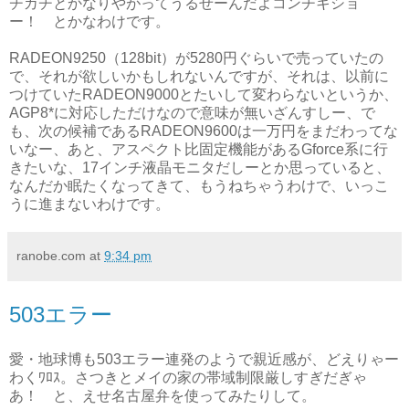
チカチとかなりやがってうるせーんだよコンチキショ
ー！ とかなわけです。
RADEON9250（128bit）が5280円ぐらいで売っていたの
で、それが欲しいかもしれないんですが、それは、以前に
つけていたRADEON9000とたいして変わらないというか、
AGP8*に対応しただけなので意味が無いざんすしー、で
も、次の候補であるRADEON9600は一万円をまだわってな
いなー、あと、アスペクト比固定機能があるGforce系に行
きたいな、17インチ液晶モニタだしーとか思っていると、
なんだか眠たくなってきて、もうねちゃうわけで、いっこ
うに進まないわけです。
ranobe.com
at
9:34 pm
503エラー
愛・地球博も503エラー連発のようで親近感が、どえりゃー
わくﾜﾛｽ。さつきとメイの家の帯域制限厳しすぎだぎゃ
あ！ と、えせ名古屋弁を使ってみたりして。