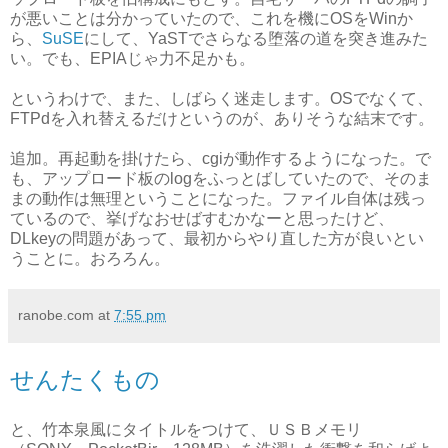
が悪いことは分かっていたので、これを機にOSをWinか
ら、
SuSE
にして、YaSTでさらなる堕落の道を突き進みた
い。でも、EPIAじゃ力不足かも。
というわけで、また、しばらく迷走します。OSでなくて、
FTPdを入れ替えるだけというのが、ありそうな結末です。
追加。再起動を掛けたら、cgiが動作するようになった。で
も、アップロード板のlogをふっとばしていたので、そのま
まの動作は無理ということになった。ファイル自体は残っ
ているので、挙げなおせばすむかなーと思ったけど、
DLkeyの問題があって、最初からやり直した方が良いとい
うことに。おろろん。
ranobe.com
at
7:55 pm
せんたくもの
と、竹本泉風にタイトルをつけて、ＵＳＢメモリ