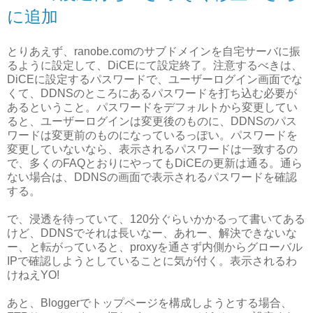
に追加
とりあえず、ranobe.comのサブドメインを自宅サーバに振
るように設定して、DiCEにて設定終了。注意するべきは、
DiCEに設定するパスワードで、ユーザーログイン画面でな
くて、DDNSのところにあるパスワードを打ち込む必要が
あるということ。パスワードをデフォルトから変更してい
ると、ユーザーログインは変更後のものに、DDNSのパス
ワードは変更前のものになっているっぽい。パスワードを
変更していないなら、表示されるパスワードは一致するの
で、多くのFAQとおりにやってもDiCEの更新は通る。通ら
ない場合は、DDNSの画面で表示されるパスワードを確認
する。
で、浸透を待っていて、120分ぐらいかかるって書いてある
けど、DDNSでそれは長いなー、あれー、解決できないな
ー、と転がっていると、proxyを通さず内側からグローバル
IPで確認しようとしていることに気が付く。表示されるわ
けねえYO!
あと、Bloggerでトップページを構成しようとする場合、