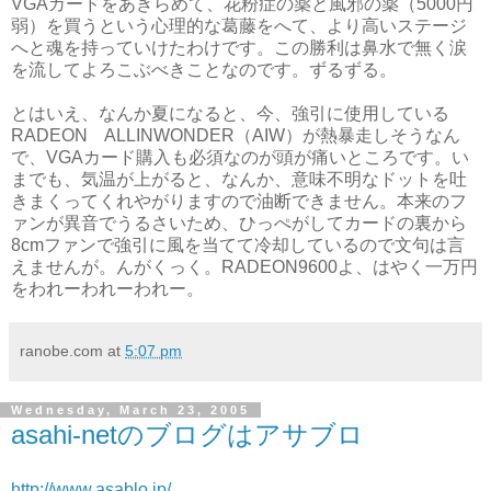
VGAカードをあきらめて、花粉症の薬と風邪の薬（5000円
弱）を買うという心理的な葛藤をへて、より高いステージ
へと魂を持っていけたわけです。この勝利は鼻水で無く涙
を流してよろこぶべきことなのです。ずるずる。
とはいえ、なんか夏になると、今、強引に使用している
RADEON ALLINWONDER（AIW）が熱暴走しそうなん
で、VGAカード購入も必須なのが頭が痛いところです。い
までも、気温が上がると、なんか、意味不明なドットを吐
きまくってくれやがりますので油断できません。本来のフ
ァンが異音でうるさいため、ひっぺがしてカードの裏から
8cmファンで強引に風を当てて冷却しているので文句は言
えませんが。んがくっく。RADEON9600よ、はやく一万円
をわれーわれーわれー。
ranobe.com
at
5:07 pm
Wednesday, March 23, 2005
asahi-netのブログはアサブロ
http://www.asablo.jp/