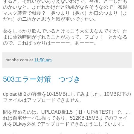
すると、それいがいありえないわけで、今後、どーしたも
のかいなと。よだれかけだと効果がなさそうなので、布製
マスク装着で就寝？ 鼻つまり（鼻水）か口のつまり（よ
だれ）の二択かと思うと気が重いですたい。
薬をしっかり飲んでいるとけっこう大丈夫なんですが、た
まに薬効時間がずれることがあって、フゴッ！ とかなる
ので、こればっかりはーーーー、あーーー。
ranobe.com
at
11:50 am
503エラー対策 つづき
upload板２の容量を10-15MBにしてみました。10MB以下の
ファイルはアップロードできません。
間を埋めるのは、UPLOAD板1.5（旧・UP板TEST）で、こ
れは自宅サーバに振ってあり、512KB-15MBまでのファイ
ルをDLkey必須でアップロードできるようにしています。