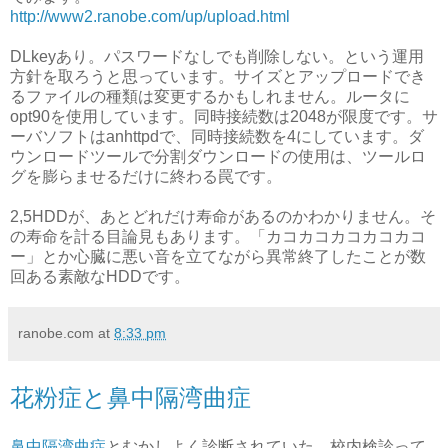
http://www2.ranobe.com/up/upload.html
DLkeyあり。パスワードなしでも削除しない。という運用
方針を取ろうと思っています。サイズとアップロードでき
るファイルの種類は変更するかもしれません。ルータに
opt90を使用しています。同時接続数は2048が限度です。サ
ーバソフトはanhttpdで、同時接続数を4にしています。ダ
ウンロードツールで分割ダウンロードの使用は、ツールロ
グを膨らませるだけに終わる罠です。
2,5HDDが、あとどれだけ寿命があるのかわかりません。そ
の寿命を計る目論見もあります。「カコカコカコカコカコ
ー」とか心臓に悪い音を立てながら異常終了したことが数
回ある素敵なHDDです。
ranobe.com
at
8:33 pm
花粉症と鼻中隔湾曲症
鼻中隔湾曲症
とむかしよく診断されていた。校内検診って