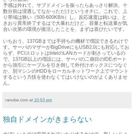
予感は外れて、サブドメインを振ったらあっさり解決。十
数分前は浸透してなかっただけというオチに。これで、上
り帯域は狭い（500-600KB/s）し、反応速度は鈍いは、と
きおり異常終了するはで大暴れだけど、容量と転送量が気
合い次第の環境が復活したことを、まずは喜びたいです。
いちおう、137GBまでは手持ちの機材で増設できるわけで
す。サーバのマザーがBigDriveにもUSB2.0にも対応してお
らず、PCIスロットはIntelのLANカードが刺さっているの
で、137GB以上の増設には、サーバの二個目のIDEポート
から強引にケーブルを引き倒して外付けボックスにつなぐ
か、別マシンのHDDをローカルネットワーク上でマウント
するという力技を使わなくてはいけないのがよくありませ
ん。
ranobe.com
at
10:53 pm
独自ドメインがきまらない