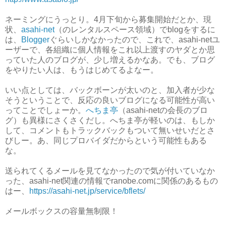
ネーミングにうっとり。4月下旬から募集開始だとか、現
状、
asahi-net
（のレンタルスペース領域）でblogをするに
は、
Blogger
ぐらいしかなかったので、これで、asahi-netユ
ーザーで、各組織に個人情報をこれ以上渡すのヤダとか思
っていた人のブログが、少し増えるかなあ。でも、ブログ
をやりたい人は、もうはじめてるよなー。
いい点としては、バックボーンが太いのと、加入者が少な
そうということで、反応の良いブログになる可能性が高い
ってことでしょーか。
へちま亭
（asahi-netの会長のブロ
グ）も異様にさくさくだし。へちま亭が軽いのは、もしか
して、コメントもトラックバックもついて無いせいだとさ
びしー。あ、同じプロバイダだからという可能性もある
な。
送られてくるメールを見てなかったので気が付いていなか
った、asahi-net関連の情報でranobe.comに関係のあるもの
はー、
https://asahi-net.jp/service/bflets/
メールボックスの容量無制限！