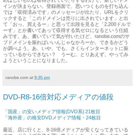
めぼしいものは収得されていたりするわけで、新しいドメ
インが決まらない。登録画面で、思いつくものを打ち込ん
では「収得済みです」のメッセージが出たり、URLをクリ
ックすると「このドメインは売りに出されています」と出
て「おっ、買えるー」と思って出段を見ると「2,200ドルで
ーす」とか書いてあって収得する気ゼロになるという仕組
みです。あ、書いていて気が付いたけど、ranobe.comのサ
ブドメインを振ればいいんじゃなかろーか。できるかどう
か調べよう。あ、いや、でも、さくらインターネットに振
っているからできない？ うーむ。とりあえず、やってみ
ようということになりました。
ranobe.com
at
9:35 pm
DVD-R8-16倍対応メディアの値段
「国産」の安いメディア情報(DVD系) 21枚目
「海外産」の格安DVDメディア情報・24枚目
最近、店に行くと、8-16倍メディアが安くなってきている