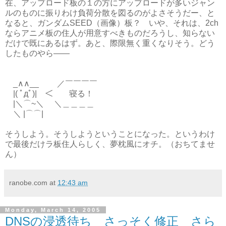
在、アップロード板の１の方にアップロードが多いジャン
ルのものに振りわけ負荷分散を図るのがよさそうだー、と
なると、ガンダムSEED（画像）板？ いや、それは、2ch
ならアニメ板の住人が用意すべきものだろうし、知らない
だけで既にあるはず。あと、際限無く重くなりそう。どう
したものやら――
_∧∧__ ／￣￣￣￣
|( ﾟдﾟ)| ＜ 寝る！
|＼⌒~＼ ＼＿＿＿＿
＼ |⌒⌒|
そうしよう。そうしようということになった。というわけ
で最後だけラ板住人らしく、夢枕風にオチ。（おちてませ
ん）
ranobe.com
at
12:43 am
Monday, March 14, 2005
DNSの浸透待ち さっそく修正 さら