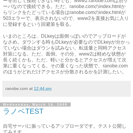
ーを出して接続できない時でも、www2.ranobe.comは別サ
ーバなので接続できる。ただ、ranobe.comのindex.htmlか
らリンクをたどっている場合はranobe.comのindex.htmlが
503エラーで、表示されないので、www2を直接お気に入り
に登録するという回避策を取る。
いまのところは、DLkeyは面倒っぽいのでアップロードが
なさめ。ダウンする時もDLkeyが必要なのでDLkeyが分かっ
ていない場合はダウンを試みない。転送量と同時アクセス
対策になる。ただ、面倒。その分、www2は軽めな状態が
長く続くかも。ただ、軽いと分かるとアクセスが増えて次
第に重くなってくる。その重くなった状態で、ranobe.com
のほうがどれだけアクセスが分散されるかを計測したい。
ranobe.com
at
12:44 pm
Wednesday, March 16, 2005
ラノベTEST
自宅サーバに振っているアップローダです。テスト公開し
てみます。