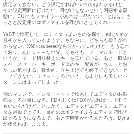
設定ができない。どう設定すればいいのかはわかるけど、
その設定画面に行けない、呼び出せないという困惑する事
態に。CUIでもファイラーがあれば一発なのに、とほほ。さ
っさと設定用のconfファイルを呼び出させてくれーーー
YaSTで検索して、エディタっぽいものを探す。edとvimが
最初から入っているようす。ちなみに、どちらも操作がわ
からない。X68のsuperedなら分かっていたけど、もう忘れ
ており、あにょ～～な世界。そもそも、ノーマルモードと
いうか、モード切り替えのキーを忘れている。あと、IBMの
スペースセーバーキーボード２のキー配置が、ちょっとお
かしい気がする。致命的。立ち上げても終了できない、セ
ーブできない、リセットするという、あまりにも美しいパ
ターンにはまってしまった。
別のマシンで、インターネットで検索してエディタのお勉
強をする羽目になる。FDもしくはFDXがあればー、HFで
もいいんだけど、とにかく、エディタだエディタ。エディ
タを起動できても、目的のconfファイルをエディタで呼び
出せるようになるまで、あと何時間かかるんだろう。Dyna
が使えれば、よよよ。