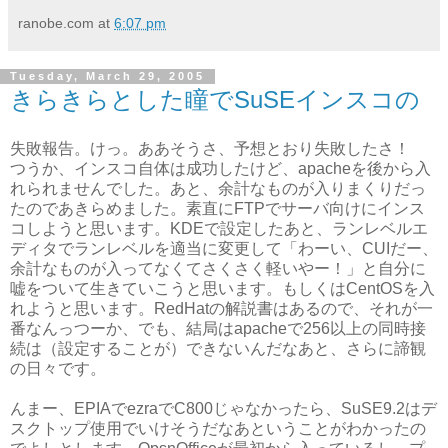
ranobe.com
at
6:07 pm
Tuesday, March 29, 2005
きらきらとした瞳でSuSEインスコの
失敗報告。けっ。ああそうさ、予想とおり失敗したさ！
つうか、インスコ自体は成功したけど、apacheを後から入
れられませんでした。あと、余計なものが入りまくりだっ
たのであきらめました。素直にFTPでサーバ向けにインス
コしようと思います。KDEで設定したあと、ランレベルエ
ディタでランレベルを適当に変更して「わーい、CUIだー、
余計なものが入ってなくてさくさく軽いやー！」と自分に
嘘をついて生きていこうと思います。もしくはCentOSを入
れようと思います。RedHatの解説書はあるので、それが一
番なんっつーか、でも、結局はapacheで256以上の同時接
続は（設定することが）できないんだなあと、さらに諦観
の日々です。
んまー、EPIAでezraでC800じゃなかったら、SuSE9.2はデ
スクトップ使用でいけそうだなあということがわかったの