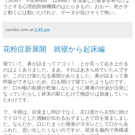
（SONY PocketBir 128MB）を洗濯した衝撃を和らげよ
うとする心理的防御機構のはたらきもの。おおー。乾かす
と動くには動いたけれど、データが化けそうで怖い。
ranobe.com
at
3:49 pm
花粉症新展開 就寝から起床編
寝ていて、鼻が詰まってフゴッ！ とか言って起き上がる
のはよくありました。まあ、それはあきらめていたんです
が、このたび新たなる展開がありました。鼻が詰まって鼻
呼吸ができないため、口を開けて寝ていたようなのです。
が、口や喉の粘膜が乾燥しないように唾液の分泌が活発に
なっていたらしく終末の駅にむけて物語りは加速していっ
たわけです。
で、今朝は、目覚まし時計でなく、左口蓋から左頬に掛け
てドロリとした感触が伝わるおぞましさで目を覚ましまし
た。なんだか、口にたまった唾液がヨダレとして口からあ
ふれた。思い出したくないのですが、状況を脳内で再構成