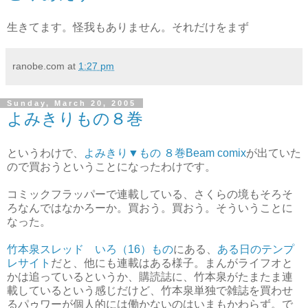
生きてます。怪我もありません。それだけをまず
ranobe.com
at
1:27 pm
Sunday, March 20, 2005
よみきりもの８巻
というわけで、
よみきり▼もの ８巻Beam comix
が出ていた
ので買おうということになったわけです。
コミックフラッパーで連載している、さくらの境もそろそ
ろなんではなかろーか。買おう。買おう。そういうことに
なった。
竹本泉スレッド いろ（16）もの
にある、
ある日のテンプ
レサイト
だと、他にも連載はある様子。まんがライフオと
かは追っているというか、購読誌に、竹本泉がたまたま連
載しているという感じだけど、竹本泉単独で雑誌を買わせ
るパゥワーが個人的には働かないのはいまもかわらず。で