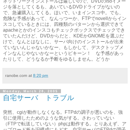
ネットワークインストールは厳しいので、DVDのisoイメー
ジを落としてくるも、あいているDVDドライブがないの
で、急遽購入してくる。ほいで、いまインスコ中。でも、
危険な予感があって、なんっつーか、FTPでnovellからイン
スコしているときには、四種類のパターンから選択できて
apacheとかのインスコもチェックボックスでチェックでき
ていたんだけど、DVDからだと、KDEかGNOMEを選ぶだ
けで、なんとはなしに、サーバ向けのインストールが出来
ていないんじゃないかなー、もしかして、デスクトップメ
インなんじやないかなーというピキーン！ な予感があっ
たりして、どうなるか予断をゆるしません。どうか
ranobe.com
at
8:20 pm
Monday, March 28, 2005
自宅サーバ トラブル
突然、cgiが動作しなくなる。FTPdの調子が悪いのを、強
引に使用したためのような気がする。さわっていない
（FTPで転送していない）phpは動作する。とりあえず、ア
ップロード板を旧構成にもどす。自宅サーバのFTPdの調子