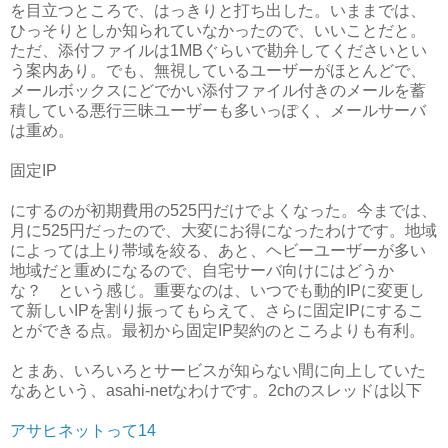
を目立つところで、はっきりと打ち出した。いままでは、
ひっそりとしか知られていなかったので、いいことだと。
ただ、添付ファイルは1MBぐらいで勘弁してくださいとい
う案内あり。でも、無視しているユーザーがほとんどで、
メールボックスにどでかい添付ファイル付きのメールを蓄
積している悪行三昧ユーザーも多いっぽく、メールサーバ
は重め。
固定IP
にするのが初期費用の525円だけでよくなった。今までは、
月に525円だったので、大変にお得になったわけです。地域
によっては上り帯域を絞る、あと、ヘビーユーザーが多い
地域だと重めになるので、自宅サーバ向けにはどうか
な？ という感じ。重要なのは、いつでも動的IPに変更し
て新しいIPを割り振ってもらえて、さらに固定IPにするこ
とができる点。最初から固定IP契約のところよりも有利。
とまあ、いろいろとサービスが知らない間に向上していた
なあという、asahi-netなわけです。2chのスレッドは以下
アサヒネットって14