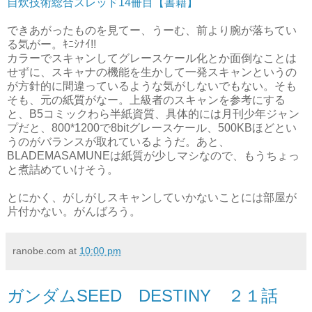
自炊技術総合スレッド14冊目【書籍】
できあがったものを見てー、うーむ、前より腕が落ちてい
る気がー。ｷﾆｼﾅｲ!!
カラーでスキャンしてグレースケール化とか面倒なことは
せずに、スキャナの機能を生かして一発スキャンというの
が方針的に間違っているような気がしないでもない。そも
そも、元の紙質がなー。上級者のスキャンを参考にする
と、B5コミックわら半紙資質、具体的には月刊少年ジャン
プだと、800*1200で8bitグレースケール、500KBほどとい
うのがバランスが取れているようだ。あと、
BLADEMASAMUNEは紙質が少しマシなので、もうちょっ
と煮詰めていけそう。
とにかく、がしがしスキャンしていかないことには部屋が
片付かない。がんばろう。
ranobe.com
at
10:00 pm
ガンダムSEED DESTINY ２１話