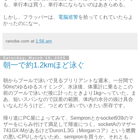
も、単行本は買う。単行本にならないのはあきらめる。
しかし、フラッパーは、
電脳巡警
を拾ってくれていたらよ
かったのになー。
ranobe.com
at
1:56 am
Saturday, March 19, 2005
朝一で約1.2kmほど泳ぐ
朝からプールで泳いで見るブリリアントな週末。一分間で
50mのゆるゆるスイミング。水泳後、体重計に乗るとこの
前のプールで泳いだ後に計ったときより1kgへっていた。ま
あ、短いスパンなので誤差の範囲、体内の水分の抜け具合
いなんだろうけど、つとめて泳いでいきたい所存です。
帰り道にPC屋によってみて、Sempronとかsocket939のマ
ザーをにらみ付けて満足して帰途につく。socketAのマザー
741GX-MがあるけどDuron1.3G（Morganコア）という燃費
の悪いCPUしかないため、sempronを買うか、それとも、