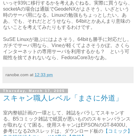
いっそ939に移行するかを考えあぐねる。実際に買うなら、
socketAの場合は通販でGeodeNXがよさそう。いざという
時のサーバ用になる。Linuxの勉強もちょっとしたい。あ
あ、でも、それだとどうせなら、64bitとかあんまり意味の
ないことを考えてみたりもするわけです。
SuSE Linuxが遊ぶにはよさそう。64bitも勝手に対応だし。
ガチでサーバ用なら、Vineが軽くてよさそうかぽ。さくら
インターネットの専用サーバを利用するかも？ という可
能性を捨てきれないなら、FedoraCore3かなあ。
ranobe.com
at
12:33 pm
Thursday, March 17, 2005
スキャン職人レベル「まさに外道」
室内整頓計画の一環として、雑誌をバラしてスキャンす
る。B5コミック雑誌で紙質が悪いもののスキャンバランス
が取れなくて困る。使用スキャンはEPSONのGT-8400U。
参考になる2chスレッドは、ダウンロード板の
【コミック】