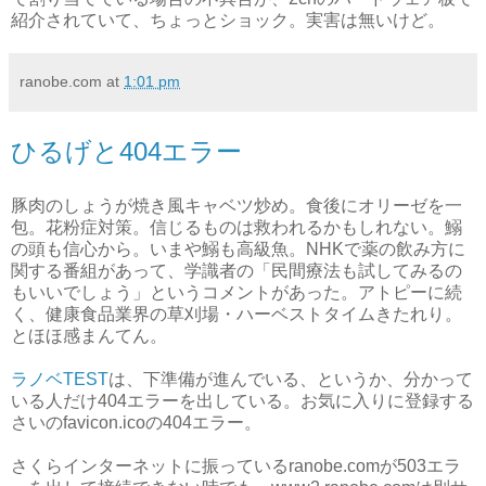
紹介されていて、ちょっとショック。実害は無いけど。
ranobe.com
at
1:01 pm
ひるげと404エラー
豚肉のしょうが焼き風キャベツ炒め。食後にオリーゼを一
包。花粉症対策。信じるものは救われるかもしれない。鰯
の頭も信心から。いまや鰯も高級魚。NHKで薬の飲み方に
関する番組があって、学識者の「民間療法も試してみるの
もいいでしょう」というコメントがあった。アトピーに続
く、健康食品業界の草刈場・ハーベストタイムきたれり。
とほほ感まんてん。
ラノベTEST
は、下準備が進んでいる、というか、分かって
いる人だけ404エラーを出している。お気に入りに登録する
さいのfavicon.icoの404エラー。
さくらインターネットに振っているranobe.comが503エラ