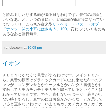
と読み返したりする雨が降る日なわけです。信仰の現場も
いいなあ。と、いつのまにか、amazonがiframeになってい
てびっくり。こっちが従来型
ザ・ベリー・ベスト・オブ
「ナンシー関の小耳にはさもう」100
。変わっていくものも
あるなあと諸行無常。
ranobe.com
at
10:08 pm
イオン
ＡＥＯＮじゃなくて異音がするわけです。メインＰＣか
ら。異音の原因はグライックカードの上に乗せた8cmのフ
ァンが、コンデンサとかケーブルとかハンダの裏側とかに
接触してカチカチカチカチカチと鳴っているということは
わかっているんです。でも、直せないっつーか、異音がし
ない時もあるし、直すのにはお金がかかるなーとか思って
いると直さないわけで、いまでもカチカチカチカチカチカ