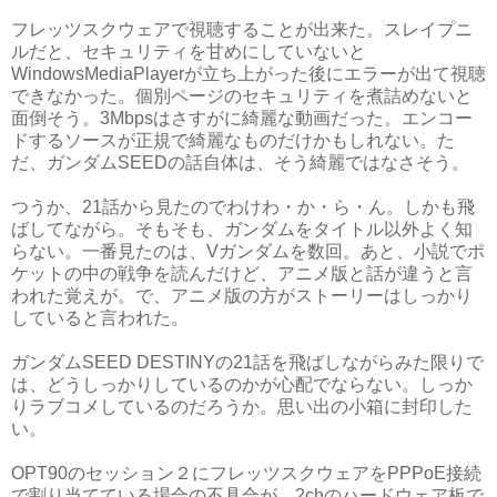
フレッツスクウェアで視聴することが出来た。スレイプニ
ルだと、セキュリティを甘めにしていないと
WindowsMediaPlayerが立ち上がった後にエラーが出て視聴
できなかった。個別ページのセキュリティを煮詰めないと
面倒そう。3Mbpsはさすがに綺麗な動画だった。エンコー
ドするソースが正規で綺麗なものだけかもしれない。た
だ、ガンダムSEEDの話自体は、そう綺麗ではなさそう。
つうか、21話から見たのでわけわ・か・ら・ん。しかも飛
ばしてながら。そもそも、ガンダムをタイトル以外よく知
らない。一番見たのは、Vガンダムを数回。あと、小説でポ
ケットの中の戦争を読んだけど、アニメ版と話が違うと言
われた覚えが。で、アニメ版の方がストーリーはしっかり
していると言われた。
ガンダムSEED DESTINYの21話を飛ばしながらみた限りで
は、どうしっかりしているのかが心配でならない。しっか
りラブコメしているのだろうか。思い出の小箱に封印した
い。
OPT90のセッション２にフレッツスクウェアをPPPoE接続
で割り当てている場合の不具合が、2chのハードウェア板で