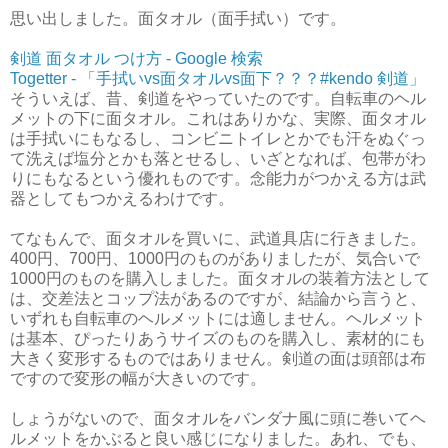
思い出しました。面タオル（面手拭い）です。
剣道 面タオル つけ方 - Google 検索
Togetter - 「手拭いvs面タオルvs面下？？？#kendo 剣道」
そういえば、昔、剣道をやっていたのです。自転車のヘル
メットの下に面タオル。これはありかな、実際、面タオル
は手拭いにもなるし、コンビニトイレとかでも汗をぬぐっ
て洗えば塩分とかも落とせるし、いざとなれば、包帯がわ
りにもなるという優れものです。念能力がつかえる方は武
器としてもつかえるわけです。
てなもんで、面タオルを買いに、武道具店に行きました。
400円、700円、1000円のものがありましたが、気合いで
1000円のものを購入しました。面タオルの装着方法として
は、交差法とコップ法があるのですが、結論から言うと、
いずれも自転車のヘルメットには適しません。ヘルメット
は基本、ぴったりあうサイズのものを購入し、素材的にも
大きく変形するものではありません。剣道の面は頭部は布
ですので変形の幅が大きいのです。
しょうがないので、面タオルをバンダナ風に頭に巻いてヘ
ルメットをかぶると良い感じになりました。あれ、でも、