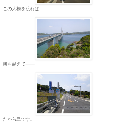
この大橋を渡れば――
海を越えて――
たから島です。