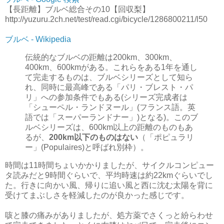
【長距離】ブルベ総合その10【回収梨】
http://yuzuru.2ch.net/test/read.cgi/bicycle/1286800211/l50
ブルベ - Wikipedia
伝統的なブルベの距離は200km、300km、
400km、600kmがある。これらをある1年を通し
て完走するものは、ブルベシリーズとして知ら
れ、同時に最高峰である「パリ・ブレスト・パ
リ」への参加条件でもある(シリーズ完成者は
「シューペル・ランドヌール」(フランス語。英
語では「スーパーランドナー」)となる)。このブ
ルベシリーズは、600km以上の距離のものもあ
るが、
200km以下のものはない
（「ポピュラリ
ー」(Populaires)と呼ばれ別枠）。
時間は11時間ちょいかかりましたが、サイクルコンピュー
タ読みだと9時間ぐらいで、平均時速は約22kmぐらいでし
た。行きに向かい風、帰りに追い風と西に沈む太陽を背に
受けてまぶしさを軽減したのが良かった感じです。
咳と膝の痛みがありましたが、処方薬でさくっと紛らわせ