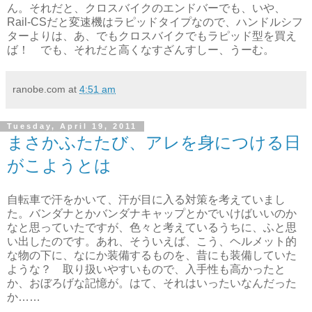
ん。それだと、クロスバイクのエンドバーでも、いや、
Rail-CSだと変速機はラピッドタイプなので、ハンドルシフ
ターよりは、あ、でもクロスバイクでもラピッド型を買え
ば！ でも、それだと高くなすざんすしー、うーむ。
ranobe.com
at
4:51 am
Tuesday, April 19, 2011
まさかふたたび、アレを身につける日
がこようとは
自転車で汗をかいて、汗が目に入る対策を考えていまし
た。バンダナとかバンダナキャップとかでいけばいいのか
なと思っていたですが、色々と考えているうちに、ふと思
い出したのです。あれ、そういえば、こう、ヘルメット的
な物の下に、なにか装備するものを、昔にも装備していた
ような？ 取り扱いやすいもので、入手性も高かったと
か、おぼろげな記憶が。はて、それはいったいなんだった
か……