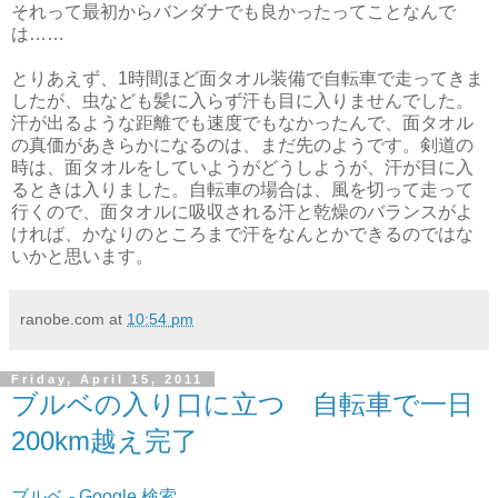
それって最初からバンダナでも良かったってことなんで
は……
とりあえず、1時間ほど面タオル装備で自転車で走ってきま
したが、虫なども髪に入らず汗も目に入りませんでした。
汗が出るような距離でも速度でもなかったんで、面タオル
の真価があきらかになるのは、まだ先のようです。剣道の
時は、面タオルをしていようがどうしようが、汗が目に入
るときは入りました。自転車の場合は、風を切って走って
行くので、面タオルに吸収される汗と乾燥のバランスがよ
ければ、かなりのところまで汗をなんとかできるのではな
いかと思います。
ranobe.com
at
10:54 pm
Friday, April 15, 2011
ブルベの入り口に立つ 自転車で一日
200km越え完了
ブルベ - Google 検索