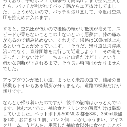
っており、手動ポンプで頑張って高気圧にまで空気注入し
たら、パッチが剥がれてパッチ隅からエア抜けしてまし
た。しょうがないので、パッチを張り直して、今度は空気
圧を控えめに入れます。
すると、空気圧が低いので後輪の転がり抵抗が増えて、ス
ピードが乗らないことこの上ないという悪夢に。膝の痛み
があるので踏み込めない。くわえて、帰路は100km以上あ
るということが分っています。「そうだ、帰り道は海岸線
沿いでなく、直線距離を走行して近道しよう！ その道を
走ったことないけど！ ちょっと山道だけど！」という、
愚かな判断が下されるまで、そう長い時間はかかりません
でした。
アップダウンが激しい道。まったく未踏の道で、補給の自
販機もトイレもある場所が分りません。道路の標識だけが
頼りです。
なんとか帰り着いたのですが、後半の記憶はかっとんでい
ます。休むついでに、補給食とドリンクの写真だけは撮影
していました。ペットボトル500MLを都合8本、350ml炭酸
を1本、おにぎり１個、パン２個、いかしゅうまい、アイス
クリーム、うどんを、用意した補給食以外に食べたことが