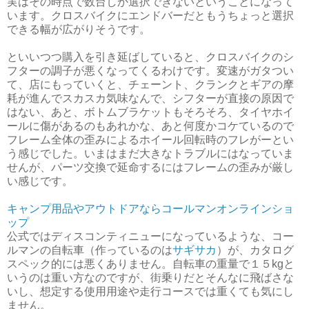
実はその時点で数台しか選択できないということになって
います。クロスバイクにエンドバーだともうちょっと選択
できる幅が広がりそうです。
といいつつ購入を引き延ばしていると、クロスバイクのシ
フターの調子が悪くなってくるわけです。変速がガタつい
て、店にもっていくと、チェーント、クランクとギアの摩
耗が進んでスカスカ気味なんで、シフターが直接の原因で
はない、あと、ボトムブラケットもそろそろ、タイヤホイ
ールに傷があるのもあれかな、あと何度かコケているので
フレーム全体の歪みによるホイール回転時のフレがーとい
う感じでした。いまはまだ大きなトラブルにはなっていま
せんが、パーツ交換で延命するにはフレームの歪みが厳し
い感じです。
キャンプ用品やアウトドアならコールマンオンラインショ
ップ
公式ではディスコンティニューになっているような、コー
ルマンの自転車（作っているのは
サギサカ
）が、カタログ
スペック的には悪くありません。自転車の重量で１５kgと
いうのは重い方なのですが、街乗りだとそんなに飛ばさな
いし、想定する使用用途や走行コースでは重くても気にし
ません。