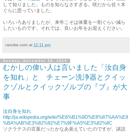
して知りました。ものを知らなさすぎる。咲だから佐々木
ぐらに思っていました。
いろいろありましたが、来年こそは体重を一割ぐらい減ら
したいものです。それでは、良いお年をお迎えください。
ranobe.com
at
11:11 pm
Sunday, December 28, 2014
むかしの偉い人は言いました「汝自身
を知れ」と チェーン洗浄器とクイッ
クゾルとクイックゾルブの『ブ』が大
事
汝自身を知れ
http://ja.wikipedia.org/wiki/%E6%B1%9D%E8%87%AA%E8
%BA%AB%E3%82%92%E7%9F%A5%E3%82%8C
ソクラテスの言葉だったかなあ覚えていたのですが、諸説