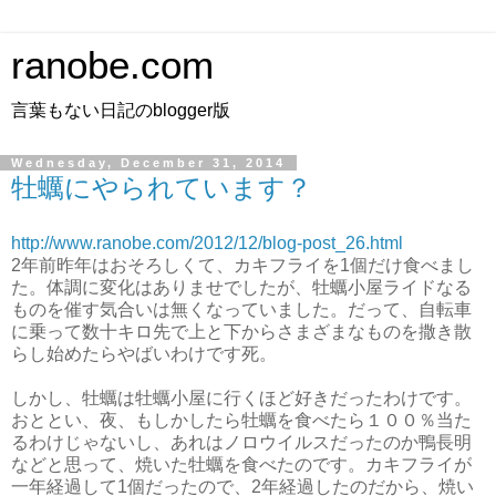
ranobe.com
言葉もない日記のblogger版
Wednesday, December 31, 2014
牡蠣にやられています？
http://www.ranobe.com/2012/12/blog-post_26.html
2年前昨年はおそろしくて、カキフライを1個だけ食べまし
た。体調に変化はありませでしたが、牡蠣小屋ライドなる
ものを催す気合いは無くなっていました。だって、自転車
に乗って数十キロ先で上と下からさまざまなものを撒き散
らし始めたらやばいわけです死。
しかし、牡蠣は牡蠣小屋に行くほど好きだったわけです。
おととい、夜、もしかしたら牡蠣を食べたら１００％当た
るわけじゃないし、あれはノロウイルスだったのか鴨長明
などと思って、焼いた牡蠣を食べたのです。カキフライが
一年経過して1個だったので、2年経過したのだから、焼い