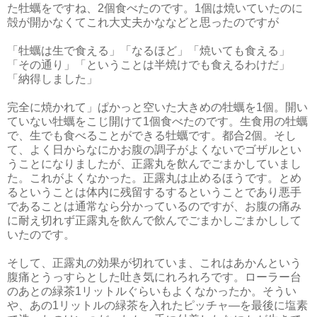
た牡蠣をですね、2個食べたのです。1個は焼いていたのに
殻が開かなくてこれ大丈夫かななどと思ったのですが
「牡蠣は生で食える」「なるほど」「焼いても食える」
「その通り」「ということは半焼けでも食えるわけだ」
「納得しました」
完全に焼かれて」ぱかっと空いた大きめの牡蠣を1個。開い
ていない牡蠣をこじ開けて1個食べたのです。生食用の牡蠣
で、生でも食べることができる牡蠣です。都合2個。そし
て、よく日からなにかお腹の調子がよくないでゴザルとい
うことになりましたが、正露丸を飲んでごまかしていまし
た。これがよくなかった。正露丸は止めるほうです。とめ
るということは体内に残留するするということであり悪手
であることは通常なら分かっているのですが、お腹の痛み
に耐え切れず正露丸を飲んで飲んでごまかしごまかしして
いたのです。
そして、正露丸の効果が切れていま、これはあかんという
腹痛とうっすらとした吐き気にれろれろです。ローラー台
のあとの緑茶1リットルぐらいもよくなかったか。そうい
や、あの1リットルの緑茶を入れたピッチャ―を最後に塩素