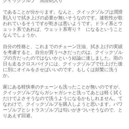
クイックゾルブ 潤滑剤入り
であることが分かります。なんと、クイックゾルブは潤滑
剤入りで拭き上げの必要が無いそうなのです。速乾性が歌
われているそうですが乾きは悪いようです。ドライ系とウ
ェット系であれば、ウェット系寄り？ になるということ
なんでしょうか。
自分の性格と、これまでのチェーン注油、拭き上げの実績
を考慮すると、自分が買うべきだったのは、クイックゾル
ブの方だったのではないかという結論に達しました。雨の
日も走るクロスバイクには、クイックゾルブで仕上げた後
に別にオイルをさせばいいのです。もしくは頻繁に洗う
か。
家にある軽快車のチェーンも洗ったことが無いのですが、
クイックゾルブならガシャガシャと洗ってあとは軽く拭く
だけでよさそうなので洗うようになるかもしれません。て
なわけで、クイックゾルブを購入しようと思います。パワ
ーゾルブとシトラスゾルブは匂いがきついそうなので、と
りあえず回避。