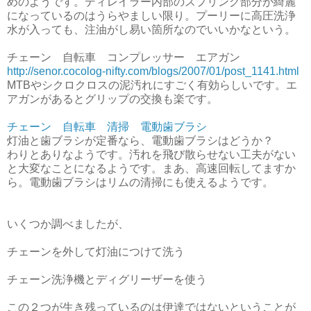
めのようです。ディレイラー内部のスプリング部分が綺麗
になっているのはうらやましい限り。プーリーに高圧洗浄
水が入っても、注油がし易い箇所なのでいいかなという。
チェーン 自転車 コンプレッサー エアガン
http://senor.cocolog-nifty.com/blogs/2007/01/post_1141.html
MTBやシクロクロスの泥汚れにすごく有効らしいです。エ
アガンがあるとグリップの交換も楽です。
チェーン 自転車 清掃 電動歯ブラシ
灯油と歯ブラシが定番なら、電動歯ブラシはどうか？
わりとありなようです。汚れを飛び散らせない工夫がない
と大変なことになるようです。まあ、高速回転してますか
ら。電動歯ブラシはリムの清掃にも使えるようです。
いくつか調べましたが、
チェーンを外して灯油につけて洗う
チェーン洗浄機とディグリーザーを使う
この２つが生き残っているのは伊達ではないということが