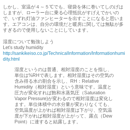
しかし、室温が４～５℃でも、寝袋を体に巻いてしのげは
しますが、ローラー台に乗る心理抵抗がすげえでかいの
で、いずれ灯油ファンヒーターを出すことになると思いま
す。エアコンは、自分の環境だと暖房に関しては無駄が多
すぎるので使用しないことにしています。
湿度について勉強しよう
Let's study humidity
http://sankikeiso.co.jp/TechnicalInformation/Informationhumi
dity.html
湿度というのは普通、相対湿度のことを指し、
単位は%RHで表します。相対湿度はその空気の
含み得る水の割合を示し、RH：Relative
Humidity（相対湿度）という意味です。温度と
圧力が変化すれば飽和水蒸気圧（Saturation
Vapor Pressure)が変わるので相対湿度は変化し
ます。単位体積中の水分量が変わりなくても、
空気温度が上がれば相対湿度は下がり、空気温
度が下がれば相対湿度が上がって、露点（Dew
Point）に達すると結露します。