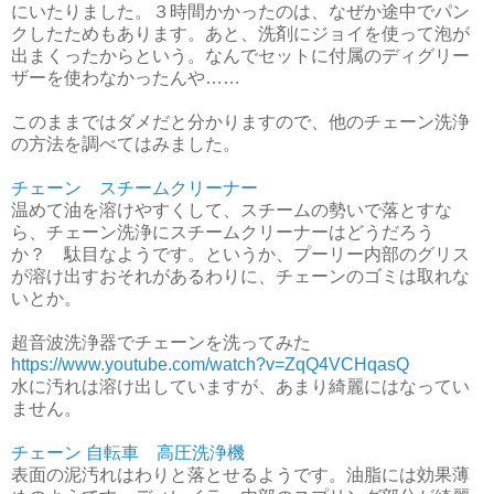
にいたりました。３時間かかったのは、なぜか途中でパン
クしたためもあります。あと、洗剤にジョイを使って泡が
出まくったからという。なんでセットに付属のディグリー
ザーを使わなかったんや……
このままではダメだと分かりますので、他のチェーン洗浄
の方法を調べてはみました。
チェーン スチームクリーナー
温めて油を溶けやすくして、スチームの勢いで落とすな
ら、チェーン洗浄にスチームクリーナーはどうだろう
か？ 駄目なようです。というか、プーリー内部のグリス
が溶け出すおそれがあるわりに、チェーンのゴミは取れな
いとか。
超音波洗浄器でチェーンを洗ってみた
https://www.youtube.com/watch?v=ZqQ4VCHqasQ
水に汚れは溶け出していますが、あまり綺麗にはなってい
ません。
チェーン 自転車 高圧洗浄機
表面の泥汚れはわりと落とせるようです。油脂には効果薄