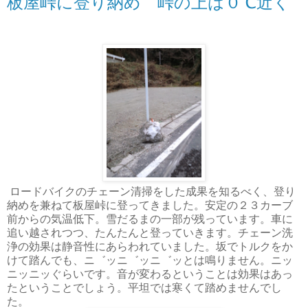
板屋峠に登り納め 峠の上は０℃近く
ロードバイクのチェーン清掃をした成果を知るべく、登り
納めを兼ねて板屋峠に登ってきました。安定の２３カーブ
前からの気温低下。雪だるまの一部が残っています。車に
追い越されつつ、たんたんと登っていきます。チェーン洗
浄の効果は静音性にあらわれていました。坂でトルクをか
けて踏んでも、ニ゛ッニ゛ッニ゛ッとは鳴りません。ニッ
ニッニッぐらいです。音が変わるということは効果はあっ
たということでしょう。平坦では寒くて踏めませんでし
た。