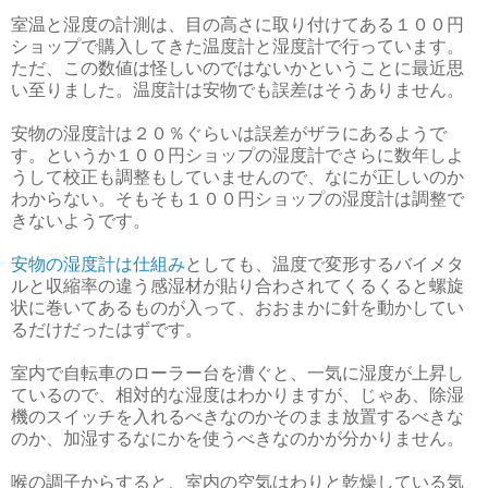
室温と湿度の計測は、目の高さに取り付けてある１００円
ショップで購入してきた温度計と湿度計で行っています。
ただ、この数値は怪しいのではないかということに最近思
い至りました。温度計は安物でも誤差はそうありません。
安物の湿度計は２０％ぐらいは誤差がザラにあるようで
す。というか１００円ショップの湿度計でさらに数年しよ
うして校正も調整もしていませんので、なにが正しいのか
わからない。そもそも１００円ショップの湿度計は調整で
きないようです。
安物の湿度計は仕組み
としても、温度で変形するバイメタ
ルと収縮率の違う感湿材が貼り合わされてくるくると螺旋
状に巻いてあるものが入って、おおまかに針を動かしてい
るだけだったはずです。
室内で自転車のローラー台を漕ぐと、一気に湿度が上昇し
ているので、相対的な湿度はわかりますが、じゃあ、除湿
機のスイッチを入れるべきなのかそのまま放置するべきな
のか、加湿するなにかを使うべきなのかが分かりません。
喉の調子からすると、室内の空気はわりと乾燥している気