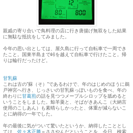
親戚の寄り合いで鳥料理の店に行き唐揚げ無双をした結果
に無駄な抵抗をしてみました。
今年の思い出としては、屋久島に行って自転車で一周でき
たこと。国東半島まで峠を越えて自転車で行けたこと。帰
りは輪行だったけど。
甘乳蘇
これは古の”蘇（そ）”であるわけで、年のはじめのほうに鵜
戸神宮へ行き、じっさいの甘乳蘇っぽいものを食べ、年の
終わりに
甘葛煎
の話を見つつメープルシロップを舐めると
いうことをしました。鯨羊羹と、そばがきあんこ（大納言
使用のこしあん）も素晴らしかったと、体重が減らないこ
とに納得の一年でした。
年の最後に気がついて驚いたというか、納得したこととし
ては、
佐々木正勝
＝ささやんだということを、今日、検索