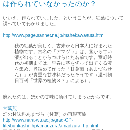
は作られていなかったのか？
いいえ、作られていました。ということが、紅葉について
調べていてわかりました。
http://www.page.sannet.ne.jp/mahekawa/tuta.htm
秋の紅葉が美しく、古来から日本人に好まれた
植物です。古名の「アマヅラ」は、茎から甘い
液が出ることからつけられた名前です。室町時
代の初期までは、早春に茎を切って出てくる液
を集め、煮詰めて作った「甘葛煎（あまづらせ
ん）」が貴重な甘味料だったそうです（週刊朝
日百科「世界の植物３７」による）。
廃れたのは、ほかの甘味に負けてしまったからです。
甘葛煎
幻の甘味料あまづら（甘葛）の再現実験
http://www.nara-wu.ac.jp/grad-GP-
life/bunkashi_hp/amadzura/amadzura_hp.html