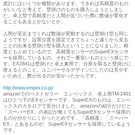
度計にはいくつか種類があります。できれば高精度のもの
がいいなと考えて、壁掛けのものを購入しようとしまし
た。卓上型で高精度だと人間が近づいた際に数値が変化す
ることもあるとかないとか。
人間が至近までくれば数値が変動するのは壁掛け型も同じ
ようですが、設置位置を固定できてちょっと遠くから見る
ことの出来る壁掛け型を購入ということになりました。精
度ともとめているので、高精度センサーのSuperEXセンサ
ーを採用しているもの。それで一番安いものという感じで
す。EX2841は壁掛けと卓上兼用で、台座を取ると壁掛けに
使えるとのこと。ユニバーサルデザインにしたのは見やす
いためと、数が出るのか安かったからです。
http://www.empex.co.jp/
amazonでのベストセラー エンペックス 卓上用TM-2401
はひとつ下のEXセンサーです。SuperEXのものは、エンペ
ックスのカタログで見分けました。amazonの紹介だけだと
「スーパーEX」の表記が無くてもSuperEXセンサー採用の
ものが分かりにくかったためです。「高精度」「スーパー
EX」とあるものが、SuperEXセンサーを採用しているよう
です。