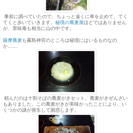
事前に調べていたので、ちょっと遠くに車を止めて、てく
てくと歩いていきます。
秘境の蕎麦屋
ほどではありません
が、里味庵も相当に山の中です。
薩摩蕎麦
も霧島神宮のところは秘境にはいるものなの
か……
頼んだのは十割そばの蕎麦がきセット。蕎麦がきぜんざい
もありました。この蕎麦がきが美味かったことにより、い
くつかの謎が発生して困惑します。