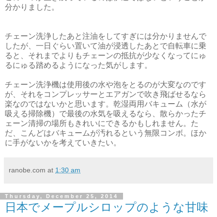
分かりました。
チェーン洗浄したあと注油をしてすぎには分かりませんで
したが、一日ぐらい置いて油が浸透したあとで自転車に乗
ると、それまでよりもチェーンの抵抗が少なくなってにゅ
るにゅる踏めるようになった気がします。
チェーン洗浄機は使用後の水や泡をとるのが大変なのです
が、それをコンプレッサーとエアガンで吹き飛ばせるなら
楽なのではないかと思います。乾湿両用バキューム（水が
吸える掃除機）で最後の水気を吸えるなら、散らかったチ
ェーン清掃の場所もきれいにできるかもしれません。た
だ、こんどはバキュームが汚れるという無限コンボ。ほか
に手がないかを考えていきたい。
ranobe.com
at
1:30 am
Thursday, December 25, 2014
日本でメープルシロップのような甘味