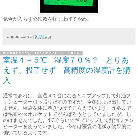
気合が入らず心拍数を軽く上げてやめ。
ranobe.com
at
2:18 am
Wednesday, December 17, 2014
室温４～５℃ 湿度７０％？ とりあ
えず、投了せず 高精度の湿度計を購
入
通常であれば、室温４℃台になるとギブアップして灯油フ
ァンヒーター引っ張りだすのですが、今冬はまだ出してい
ません。寝袋を体に巻きつけてこらえています。昨冬まで
は毛布やタオルケットでがんばろうとしていましたが、し
のげませんでした。4℃ぐらいでギブアップして灯油ファン
ヒーターを使っていました。今冬は寝袋の化繊が効果的に
働いているようです。