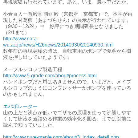
再現実験も行われています。あと、いま、展示中だとか。
小倉百人一首殿堂 時雨殿（京都府 京都市）で、本学が再
現した甘葛煎（あまづらせん）の展示が行われています。
（9/30～12/24）⇒ 好評につき期間延長となりました
（2/1まで）
http://www.nara-
wu.ac.jp/news/H26news/20140930/20140930.html
数年前の再現実験の時は、自転車用のポンプで夏蔦から樹
液を押し出していたようです。
メ－プルシロップ製造工程
http://www.5-grade.com/about/process.html
ハンドポンプだと埒はあきませんので、いまだと、メイプ
ルシロップのようにコンプレッサーかポンプを使っている
のかもしれません。
エバポレーター
山の上だと沸点が低いでゴザるの原理を使って沸騰しやす
くして樹液を煮詰める作業の効率化を図る、までは以前に
読んで知っていました。
http://www.pure-maple.com/about/3_index_detail.php