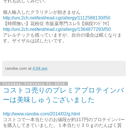
それも試してみたい。
個人輸入したクラリチンが効きません
http://uni.2ch.net/test/read.cgi/allergy/1112588130/l50
【時間無い】花粉症 市販薬専門スレ5【病院ﾏﾝﾄﾞｸｾ】
http://uni.2ch.net/test/read.cgi/allergy/1364877293/l50
アレルテックも残っていますが、自分の場合は眠くなりま
す。ザイザルは試したいです。
ranobe.com
at
4:04 pm
Tuesday, February 11, 2014
コストコ売りのプレミアプロテインバ
ーは美味しゅうございました
http://www.ranobe.com/2014/02/g.html
コストコで一本当たりのお値段が約117円のプロテインバー
を購入してきていました。１本当たり３０ｇのたんぱく質