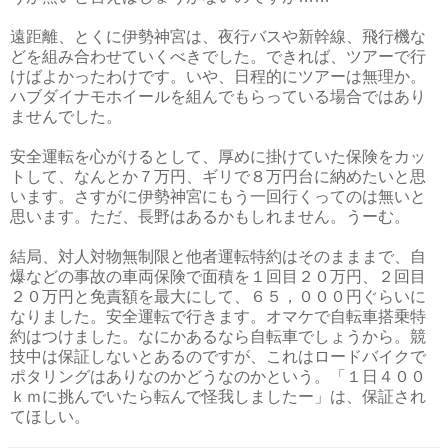
遠距離、とくに伊勢神宮は、夜行バスや新幹線、飛行機な
どを組み合わせていくべきでした。できれば、ツアーで行
けばよかったわけです。いや、日程的にツアーは無理か。
ハブダイナモホイールを組んでもらっている場合ではあり
ませんでした。
安全運転を心がけるとして、厚めに掛けていた保険をカッ
トして、なんとか７万円、ギリで８万円台に納めたいと思
います。さすがに伊勢神宮にもう一回行くってのは無いと
思います。ただ、長野はあるかもしれません。うーむ。
結局、対人対物無制限と他者運転特約はそのまままで、自
爆などの事故の車両保険で面積を１回目２０万円、２回目
２０万円と免責額を最大にして、６５，０００円ぐらいに
なりました。安全運転で行きます。オマケで自転車搭乗特
約はつけました。なにかあるなら自転車でしょうから。競
技中は保証しないとあるのですが、これはロードバイクで
ポタリングはありなのかどうなのかという。「１日４００
ｋｍに挑んでいたら転んで怪我しましたー」は、保証され
てほしい。