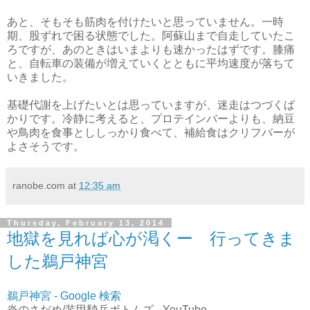
あと、そもそも筋肉を付けたいと思っていません。一時
期、股ずれで困る状態でした。阿蘇山まで自走していたこ
ろですが、あのときはいまよりも速かったはずです。膝痛
と、自転車の装備が増えていくとともに平均速度が落ちて
いきました。
基礎代謝を上げたいとは思っていますが、迷走はつづくば
かりです。冷静に考えると、プロテインバーよりも、納豆
や鳥肉を食事とししっかり食べて、補給食はクリフバーが
よさそうです。
ranobe.com
at
12:35 am
Thursday, February 13, 2014
地獄を見れば心が渇くー 行ってきま
した鵜戸神宮
鵜戸神宮 - Google 検索
炎のさだめ/装甲騎兵ボトムズ - YouTube