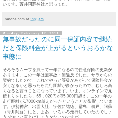
います。蒼井阿蘇神社と思ってた。
ranobe.com
at
1:38 am
Monday, February 17, 2014
無事故だったのに同一保証内容で継続
だと保険料金が上がるというおろかな
事態に
そろそろムーブを買って一年になるので任意保険の更新が
あります。この一年は無事故・無違反でした。サラからの
契約でしたので、これでやっと等級があがって保険料金が
安くなるかと思ったら走行距離が多かったので、むしろ高
くなると言うことになっています。いま、オンラインで見
積もりをしたら、65，020円が95,000円超え。この一年の
走行距離が17000km越えだったということが影響していま
す。伊勢神宮、出雲大社、宇佐に祐徳、霧島、鵜戸、阿蘇
（青井阿蘇）にと、まあ、いろいろ走行していたのでしょ
うが無いと言えばしょうがないのですが……