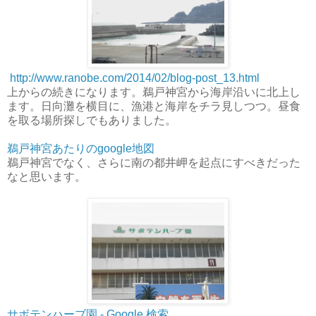
http://www.ranobe.com/2014/02/blog-post_13.html
上からの続きになります。鵜戸神宮から海岸沿いに北上し
ます。日向灘を横目に、漁港と海岸をチラ見しつつ。昼食
を取る場所探しでもありました。
鵜戸神宮あたりのgoogle地図
鵜戸神宮でなく、さらに南の都井岬を起点にすべきだった
なと思います。
サボテンハーブ園 - Google 検索