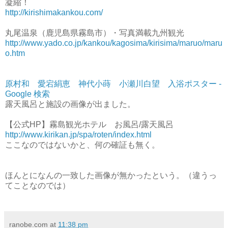
凝縮！
http://kirishimakankou.com/
丸尾温泉（鹿児島県霧島市）・写真満載九州観光
http://www.yado.co.jp/kankou/kagosima/kirisima/maruo/maru
o.htm
原村和 愛宕絹恵 神代小蒔 小瀬川白望 入浴ポスター -
Google 検索
露天風呂と施設の画像が出ました。
【公式HP】霧島観光ホテル お風呂/露天風呂
http://www.kirikan.jp/spa/roten/index.html
ここなのではないかと、何の確証も無く。
ほんとになんの一致した画像が無かったという。（違うっ
てことなのでは）
ranobe.com
at
11:38 pm