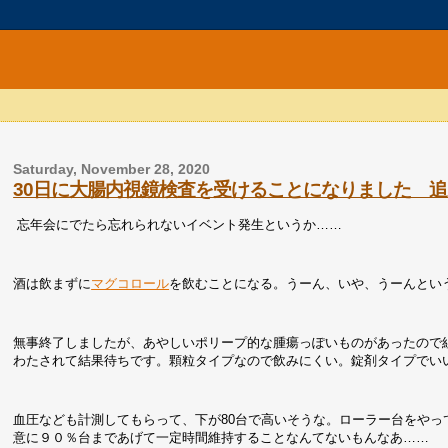
Saturday, November 28, 2020
30日に大腸内視鏡検査を受けることになりました 追
忘年会にでたら忘れられないイベント発生というか……
酒は飲まずに
マグコロール
を飲むことになる。うーん、いや、うーんとい
無事終了しましたが、あやしいポリープ的な腫瘍っぽいものがあったので
わたされて結果待ちです。顆粒タイプなので飲みにくい。錠剤タイプでい
血圧なども計測してもらって、下が80台で高いそうな。ローラー台をや
意に９０％台まであげて一定時間維持することなんてないもんなあ……