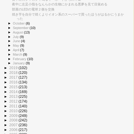
夜中に左足小指をなんらかの生物にかまれる悪夢を見て目覚める
部屋のLEDの電球２個を交換
焼き芋を自分で焼くよりイオン系のスーパーで買ったほうがはるかにうまか
った
►
October
(6)
►
September
(10)
►
August
(13)
►
July
(9)
►
June
(4)
►
May
(9)
►
April
(7)
►
March
(9)
►
February
(10)
►
January
(9)
►
2019
(102)
►
2018
(120)
►
2017
(127)
►
2016
(134)
►
2015
(213)
►
2014
(169)
►
2013
(225)
►
2012
(174)
►
2011
(140)
►
2010
(226)
►
2009
(249)
►
2008
(242)
►
2007
(236)
►
2006
(217)