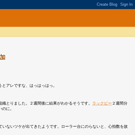
加
うとアレですな、はっはっはっ。
組織とりました。２週間後に結果がわかるそうです。
ラックビー
２週間分
いのに。
っていないツケが出てきたようです。ローラー台にのらないと、心拍数を故