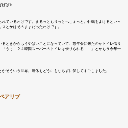
ばばばｂ
られているわけです。まるっともりっとべちょっと。牡蠣をよけるといっ
キスとかはそのままだったわけです。
いるときからもうやばいことになっていて、忘年会に来たのかトイレ借り
」「うぅ、２４時間スーパーのトイレは借りられる……」とかもう今年一
とかそういう世界。連休もどうにもならずに伏してすごしました。
ペアリブ
。