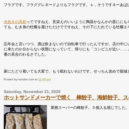
フラグです。フラググレネードよりもフラグです。ｓ，そうですネーあば
水炊きの具材
ってですねえ、見栄えのいいように陶器かなんかの皿ににも
ても、むき身の牡蠣を避けただけでですねえ、その下にたれている牡蠣エ
忘年会と言いつつ、酒は飲まないので自転車で行ったんですが、店の中に
に来たのか分からない状態になっていて、帰りにも「コンビニが近い……
番の具合のわるさでした。
家にたどり着いても大変で、もう眠れないわけです。せっちん攻めで籠城
Posted by
ranobe.com
at
11:50 pm
Saturday, November 21, 2020
ホットサンドメーカーで焼く 棒餃子、海鮮餃子、ス
業務スーパーの棒餃子。５個入る感じでした