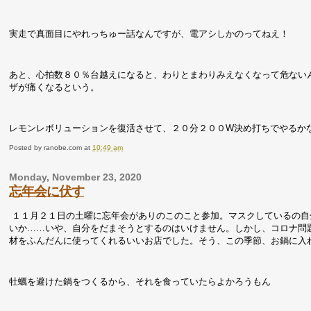
実走で真面目にやれっちゅー話なんですが、電アシしかのってねえ！
あと、心拍数８０％台越えになると、わりとまわりみえなくなって危ない
ザが痛くなるという。
レモンレボリューションを復活させて、２０分２００W決め打ちでやるか
Posted by
ranobe.com
at
10:49 am
Monday, November 23, 2020
忘年会に伏す
１１月２１日の土曜に忘年会がありのこのこと参加。マスクしているの自
いか……いや、自分をだまそうとするのはいけません。しかし、コロナ問
材をふんだんに使ってくれるいいお店でした。そう、この季節、お鍋に入
牡蠣を避けた鍋をつくるから、それを食っていたらよかろうもん