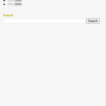
►
2005
(330)
►
2004
(505)
Search