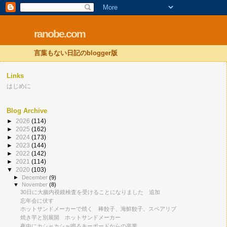
ranobe.com
言葉もない日記のblogger版
Links
はじめに
Blog Archive
►
2026
(114)
►
2025
(162)
►
2024
(173)
►
2023
(144)
►
2022
(142)
►
2021
(114)
▼
2020
(103)
►
December
(9)
▼
November
(8)
30日に大腸内視鏡検査を受けることになりました 追加
忘年会に伏す
ホットサンドメーカーで焼く 棒餃子、海鮮餃子、スペアリブ
焼き芋と別展開 ホットサンドメーカー
夜中にカシャカシャ鳴るキーボードからの卒業