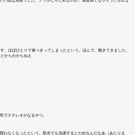
いい説は失敗でした。グリルじゃだめなのか。温度高くなりそうだもんな
です。ほぼひとりで食べきってしまったという。ほんで、飽きてきました。
そとからわからねえ
耳でステレオがなるやつ。
買わなくなったという。防水でも洗濯するとだめなんだなあ（あたりま