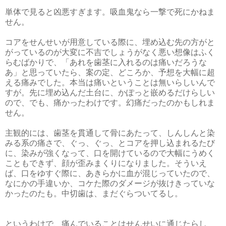
単体で見ると凶悪すぎます。吸血鬼なら一撃で死にかねま
せん。
コアをせんせいが用意している際に、埋め込む先の方がと
がっているのが大変に不吉でしょうがなく悪い想像はふく
らむばかりで、「あれを歯茎に入れるのは痛いだろうな
あ」と思っていたら、案の定、どころか、予想を大幅に超
える痛みでした。本当は痛いということは無いらしいんで
すが。先に埋め込んだ土台に、かぽっと嵌めるだけらしい
ので、でも、痛かったわけです。幻痛だったのかもしれま
せん。
主観的には、歯茎を貫通して骨にあたって、しんしんと染
みる系の痛さで、ぐっ、ぐっ、とコアを押し込まれるたび
に、染みが強くなって、口を開けているので大幅にうめく
こともできず、顔が歪みまくりになりました。そういえ
ば、口をゆすぐ際に、あきらかに血が混じっていたので、
なにかの手違いか、コケた際のダメージが抜けきっていな
かったのたも。中切歯は、まだぐらついてるし。
というわけで、痛んでいることはせんせいに通じたらし