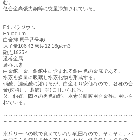
む。
低合金高張力鋼等に微量添加されている。
Pd パラジウム
Palladium
白金族 原子番号46
原子量106.42 密度12.16g/cm3
融点1825K
遷移金属
遷移元素
白金鉱、金、銀鉱中に含まれる銀白色の金属である。
水素を多量に吸蔵し水素化物を形成する。
硝酸、濃硫酸に溶けるが、白金より安価なので、各種の合
金(歯科用、装飾用等)に用いられる。
又、触媒、陶器の黒色顔料、水素分離膜用合金等に用いら
れている。
～～～～～～～～～～～～～～～～～～～～～～～～～～
～～～～～～～～～～～～～～～～～～～～～～～～～
水兵リーベの歌で覚えていない範囲なので、そもそも、バ
ラジウムを知りませんでした。ただ、健康食品オタなの