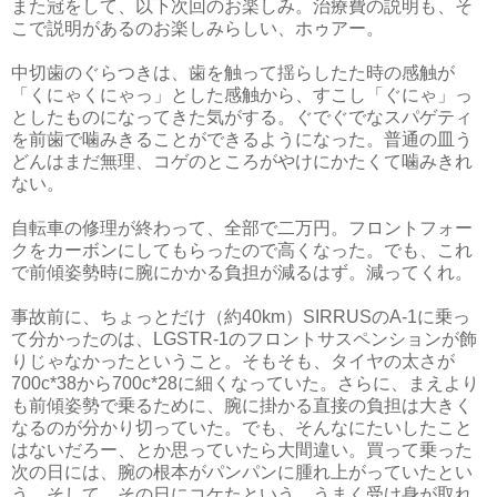
また冠をして、以下次回のお楽しみ。治療費の説明も、そ
こで説明があるのお楽しみらしい、ホゥアー。
中切歯のぐらつきは、歯を触って揺らしたた時の感触が
「くにゃくにゃっ」とした感触から、すこし「ぐにゃ」っ
としたものになってきた気がする。ぐでぐでなスパゲティ
を前歯で噛みきることができるようになった。普通の皿う
どんはまだ無理、コゲのところがやけにかたくて噛みきれ
ない。
自転車の修理が終わって、全部で二万円。フロントフォー
クをカーボンにしてもらったので高くなった。でも、これ
で前傾姿勢時に腕にかかる負担が減るはず。減ってくれ。
事故前に、ちょっとだけ（約40km）SIRRUSのA-1に乗っ
て分かったのは、LGSTR-1のフロントサスペンションが飾
りじゃなかったということ。そもそも、タイヤの太さが
700c*38から700c*28に細くなっていた。さらに、まえより
も前傾姿勢で乗るために、腕に掛かる直接の負担は大きく
なるのが分かり切っていた。でも、そんなにたいしたこと
はないだろー、とか思っていたら大間違い。買って乗った
次の日には、腕の根本がパンパンに腫れ上がっていたとい
う。そして、その日にコケたという。うまく受け身が取れ