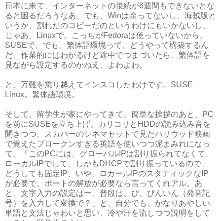
日本に来て、インターネットの接続が6週間もできないとな
ると困るだろうなあ、でも、Winは余ってないし、海賊版と
いうか、割れだのコピーだのというわけにもいかないし、
じゃあ、Linuxで、こっちがFedoraは使っていないから、
SUSEで、でも、繁体語環境って、どうやって構築するん
だ、作業的にはわかるけど途中でつまづいたら、繁体語を
見ながら設定するのかねえ、よわよわ。
と、万難を乗り越えてインスコしたわけです。SUSE
Linux。繁体語環境。
そして、留学生が家にやってきて、簡単な挨拶のあと、PC
を前にSUSEを立ち上げ、カリコリとHDDの読み込み音を
聞きつつ、スカパーのシネマセットで見たハリウッド映画
で覚えたブロークンすぎる英語を使いつつ泥まみれになっ
て、「このPCには、グローバルIPは割り振られてなくて、
ローカルIPでして、しかもDHCPで割り振っているので、
どうしても固定IP、いや、ロカールIPのスタティックなIP
が必要で、ポートの解放が必要なら言ってくれアル。あ
と、文字入力の設定はー、普段は、ぴ、ぴんいん（発音記
号）を入力して変換で？」と、自分でも、かなりあやしい
単語と文法じゃわいと思い、冷や汗を流しつつ説明をして