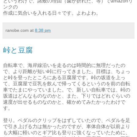
というわけで、諸般の理由（歯が折れた、等）でamazonリ
ンクの
作成に気合いを入れる日々です。よわよわ。
ranobe.com
at
8:38 pm
峠と豆腐
自転車で、海岸線沿いを走るのは時間的に無理だったの
で、より距離が短い峠に行ってきました。目標は、ちょっ
と峠を登ったところにある豆腐屋です。峠の坂道を上っ
て、豆腐屋で豆乳を飲んで帰ってくるというのを前の自転
車でたまにやっていました。で、新しい自転車では、峠の
坂道はどんなものなのかと、また、下りではどれぐらいの
速度が出せるものなのかと、確かめてみたかったわけで
す。
登り。ペダルのクリップをはずしていたので、ペダルを足
で引き上げる力は無かったのですが、車体自体が以前より
も大幅に軽いのとギア比も登りに強くなっていたために、