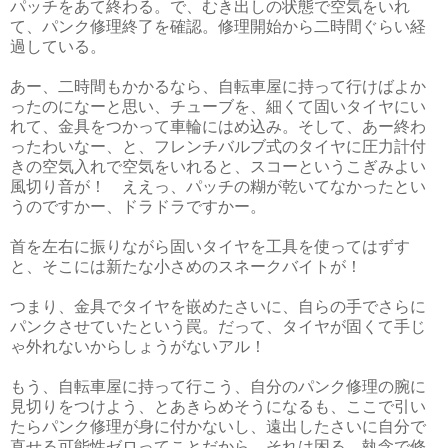
パッチをあて終わる。で、むき出しの状態で空気をいれ
て、パンク修理終了を確認。修理開始から二時間ぐらい経
過している。
あー、二時間もかかるなら、自転車屋に持って行けばよか
ったのになーと思い、チューブを、細くて固いタイヤにい
れて、金具をつかって車輪にはめ込み。そして、あー終わ
ったわいなー、と、フレンチバルブ式のタイヤに圧力計付
きの空気入れで空気をいれると、スコーというこぎみよい
風切り音が！ ええっ、パッチの糊が乾いてなかったとい
うのですかー、ドラドラですかー。
首を左右に振りながら固いタイヤを工具を使ってはずす
と、そこには新たな小さめのスネークバイトが！
つまり、金具でタイヤを嵌めたさいに、自らの手でさらに
パンクさせていたという罠。だって、タイヤが固くて手じ
ゃ外れないからしょうがないアル！
もう、自転車屋に持って行こう、自分のパンク修理の腕に
見切りをつけよう、とあきらめそうになるも、ここで引い
たらパンク修理が身に付かないし、遠出したさいに自分で
直せる可能性ゼロってことだから、それは困る。執念で修