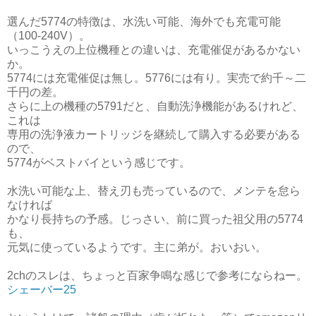
選んだ5774の特徴は、水洗い可能、海外でも充電可能
（100-240V）。
いっこうえの上位機種との違いは、充電催促があるかない
か。
5774には充電催促は無し。5776には有り。実売で約千～二
千円の差。
さらに上の機種の5791だと、自動洗浄機能があるけれど、
これは
専用の洗浄液カートリッジを継続して購入する必要がある
ので、
5774がベストバイという感じです。
水洗い可能な上、替え刃も売っているので、メンテを怠ら
なければ
かなり長持ちの予感。じっさい、前に買った祖父用の5774
も、
元気に使っているようです。主に弟が。おいおい。
2chのスレは、ちょっと百家争鳴な感じで参考にならねー。
シェーバー25