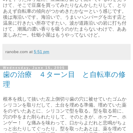
けて、そこで豆腐を買ってみたりなんかしたりして、とり
あえず自転車の傾向がつかめきたかなーという感じです。
後は海沿いです。海沿いで、うまいハンバーグを出す店と
温泉に行きたい所存ですたい。波が道路沿いの岩に打ち付
けて、潮風の濃い香りを吸うのがたまらないわけで、ああ
楽しみだー。牡蛎小屋はもうやってないけど。
ranobe.com
at
5:51 pm
Wednesday, June 15, 2005
歯の治療 ４ターン目 と自転車の修
理
根本を残して抜いた左上側切り歯の穴に被せていたゴムか
シリコンを取りだして、土台を埋める準備。埋めていた薬
をのぞいたあとに、シリコンで型を取る。型を取る前に、
穴の中をまた削られたりして、そのときが、ホゥアー、ホ
ンゲー！ な痛みを味わって、口からよだれと悲鳴がちょ
っと出たりしてぐったり。型を取ったあとは、薬を埋めて