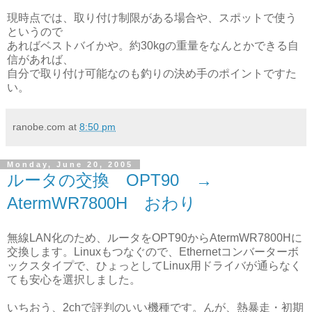
現時点では、取り付け制限がある場合や、スポットで使う
というので
あればベストバイかや。約30kgの重量をなんとかできる自
信があれば、
自分で取り付け可能なのも釣りの決め手のポイントですた
い。
ranobe.com
at
8:50 pm
Monday, June 20, 2005
ルータの交換 OPT90 →
AtermWR7800H おわり
無線LAN化のため、ルータをOPT90からAtermWR7800Hに
交換します。Linuxもつなぐので、Ethernetコンバーターボ
ックスタイプで、ひょっとしてLinux用ドライバが通らなく
ても安心を選択しました。
いちおう、2chで評判のいい機種です。んが、熱暴走・初期