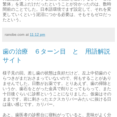
繁体」を選ぶだけだったということが分かったのは、数時
間前のことでした。日本語環境でまず設定して、それを変
更していくという泥沼につかる必要は、そもそもゼロだっ
たという。
ranobe.com
at
11:12 pm
歯の治療 ６ターン目 と 用語解説
サイト
様子見の回。差し歯の状態は良好だけど、左上中切歯のぐ
らつきがまだおさまっていないので、何もすることがあり
ませんでした。日数がお薬です。とりあえず、歯の掃除と
いうか、歯石をとがった金具で削りとってもらって、また
十日後ぐらいに診察ということになりました。仮歯はその
ままです。岩に刺さったエクスカリバーみたいに抜ける日
は遠い感じです。カリバー。
あと、歯医者の診察台に寝転がっていると、意味がよく分