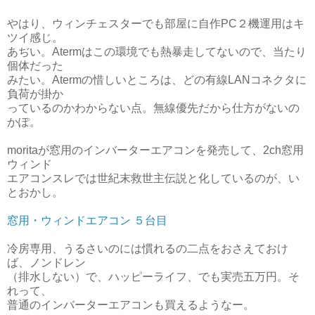
やはり、ウィンチェスターでも部屋に自作PC２機運用はキ
ツイ感じ。
あぢい。Atermはこの環境でも熱暴走してないので、当たり
個体だった
みたい。Atermの惜しいところは、どの有線LANコネクタに
負荷が掛か
っているのかわからない点。無線優先だから仕方がないの
かぽ。
moritaが窓用のインバーターエアコンを発売して、2ch窓用
ウィンド
エアコンスレでは世紀末救世主伝説と化しているのが、い
とおかし。
窓用・ウィンドエアコン ５台目
冷房専用、うるさいのには慣れるの二点をおさえておけ
ば、ノンドレン
（排水しない）で、ハッピーライフ、でも実売五万円。そ
れって、
普通のインバーターエアコンも買えるようなー。