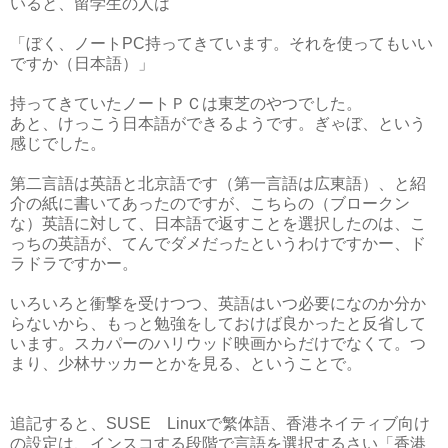
いると、留学生の人は
「ぼく、ノートPC持ってきています。それを使ってもいい
ですか（日本語）」
持ってきていたノートＰＣは東芝のやつでした。
あと、けっこう日本語ができるようです。ぎゃぼ、という
感じでした。
第二言語は英語と北京語です（第一言語は広東語）、と紹
介の紙に書いてあったのですが、こちらの（ブロークン
な）英語に対して、日本語で返すことを選択したのは、こ
っちの英語が、てんでダメだったというわけですかー、ド
ラドラですかー。
いろいろと衝撃を受けつつ、英語はいつ必要になのか分か
らないから、もっと勉強をしておけば良かったと反省して
います。スカパーのハリウッド映画からだけでなくて。つ
まり、少林サッカーとかを見る、ということで。
追記すると、SUSE Linuxで繁体語、香港ネイティブ向け
の設定は、インスコする段階で言語を選択するさい「香港