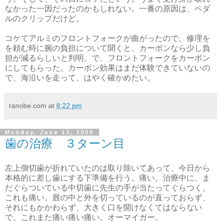
なかった一因だったのかもしれない。一番の原因は、ペダ
ルのクリップだけど。
コケてアルミのフロントフォークが曲がったので、修理を
を頼む時に腕の負担について聞くと、カーボンなら少し負
担が減るらしいと判明。で、フロントフォークをカーボン
にしてもらった。カーボン効果はまだ体験できていないの
で、海沿いを走って、はやく確かめたい。
ranobe.com
at
8:22 pm
Monday, June 13, 2005
歯の治療 ３ターン目
左上側切歯が折れていたのは取り除いてあって、今日から
本格的に差し歯にする下準備を行う。痛い。治療中に、ま
だぐらついている中切歯に先生の手が当たってぐらつく。
これも痛い。唇の中と外を切っているのが直っておらず、
それにもかかわらず、大きく口を開けなくてはならない
で、これまた痛い痛い痛い。オーマイガー。