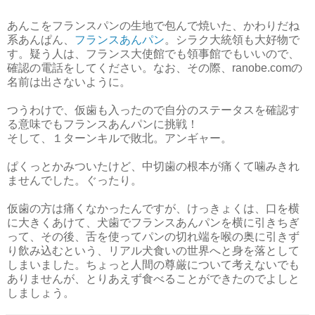
あんこをフランスパンの生地で包んで焼いた、かわりだね
系あんぱん、
フランスあんパン
。シラク大統領も大好物で
す。疑う人は、フランス大使館でも領事館でもいいので、
確認の電話をしてください。なお、その際、ranobe.comの
名前は出さないように。
つうわけで、仮歯も入ったので自分のステータスを確認す
る意味でもフランスあんパンに挑戦！
そして、１ターンキルで敗北。アンギャー。
ぱくっとかみついたけど、中切歯の根本が痛くて噛みきれ
ませんでした。ぐったり。
仮歯の方は痛くなかったんですが、けっきょくは、口を横
に大きくあけて、犬歯でフランスあんパンを横に引きちぎ
って、その後、舌を使ってパンの切れ端を喉の奥に引きず
り飲み込むという、リアル犬食いの世界へと身を落として
しまいました。ちょっと人間の尊厳について考えないでも
ありませんが、とりあえず食べることができたのでよしと
しましょう。