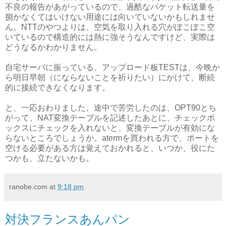
不良の報告があがっているので、過酷なパケット転送量を
捌かなくてはいけない用途には向いていないかもしれませ
ん。NTTのやつよりは、空気を取り入れる穴がぽこぽこ空
いているので構造的には熱に強そうなんですけど、実際は
どうなるかわかりません。
自宅サーバに振っている、アップロード板TESTは、今晩か
ら明日早朝（にならないことを祈りたい）にかけて、断続
的に接続できなくなります。
と、一応おわりました。途中で苦労したのは、OPT90とち
がって、NAT変換テーブルを記述したあとに、チェックボ
ックスにチェックを入れないと、変換テーブルが有効にな
らないところでしょうか。atermを買われる方で、ポートを
空ける必要がある方は覚えておかれると、いつか、役にた
つかも、立たないかも。
ranobe.com
at
9:18 pm
対決フランスあんパン