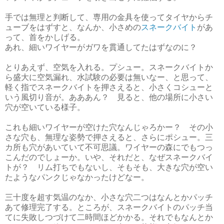
手では無理と判断して、専用の金具を使ってタイヤからチ
ューブをはずすと、なんか、小さめの
スネークバイト
があ
って、首をかしげる。
あれ、細いワイヤーがガワを貫通してたはずなのに？
とりあえず、空気を入れる。プシュー。スネークバイトか
ら盛大に空気漏れ、水試験の必要は無いなー、と思って、
軽く指でスネークバイトを押さえると、小さくコシューと
いう風切り音が。あああん？ 見ると、他の場所に小さい
穴が空いている様子。
これも細いワイヤーが空けた穴なんじゃろかー？ その小
さな穴も、無理な姿勢で押さえると、さらにポシュー。三
カ所も穴があいていて不可思議。ワイヤーの森にでもつっ
こんだのでしょーか。いや、それだと、なぜスネークバイ
トが？ リム打ちでもないし、そもそも、大きな穴が空い
たようなパンクじゃなかったけどなー。
三十度を超す気温のなか、小さな穴二つはなんとかパッチ
あて修理完了する。ところが、スネークバイトのパッチ当
てに失敗しつづけて二時間ほどかかる。それでもなんとか