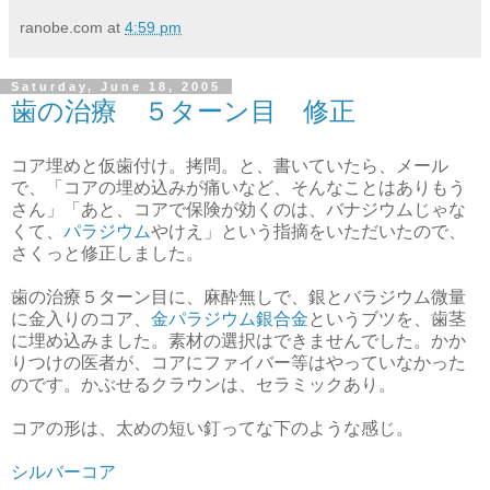
ranobe.com
at
4:59 pm
Saturday, June 18, 2005
歯の治療 ５ターン目 修正
コア埋めと仮歯付け。拷問。と、書いていたら、メール
で、「コアの埋め込みが痛いなど、そんなことはありもう
さん」「あと、コアで保険が効くのは、バナジウムじゃな
くて、
パラジウム
やけえ」という指摘をいただいたので、
さくっと修正しました。
歯の治療５ターン目に、麻酔無しで、銀とバラジウム微量
に金入りのコア、
金パラジウム銀合金
というブツを、歯茎
に埋め込みました。素材の選択はできませんでした。かか
りつけの医者が、コアにファイバー等はやっていなかった
のです。かぶせるクラウンは、セラミックあり。
コアの形は、太めの短い釘ってな下のような感じ。
シルバーコア