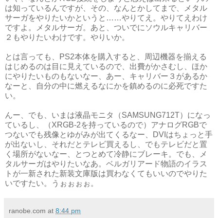
は知っているんですが、その、なんとかしてまで、メタル
サーガをやりたいかというと……やりてえ。やりてえわけ
ですよ。メタルサーガ。あと、ついでにソウルキャリバー
２もやりたいわけです。やりいか。
とは言っても、PS2本体を購入すると、周辺機器を揃える
はじめるのは目に見えているので、出費がかさむし、ほか
にやりたいものもないなー、あー、キャリバー３があるか
なーと、自分の中に燃えるなにかを鎮めるのに必死ですた
い。
んー、でも、いまは液晶モニタ（SAMSUNG712T）になっ
ているし、（XRGB-2を持っているので）アナログRGBで
つないでも残像とゆがみが出てくるなー、DVIはちょっと手
が出ないし、それだとテレビ買えるし、でもテレビだと置
く場所がないなー、とつとめて冷静にブレーキ。でも、メ
タルサーガはやりたいなあ。ベルガリアード物語のイラス
トが一新された新装文庫版は買わなくてもいいのでやりた
いですたい。うぉぉぉぉ。
ranobe.com
at
8:44 pm