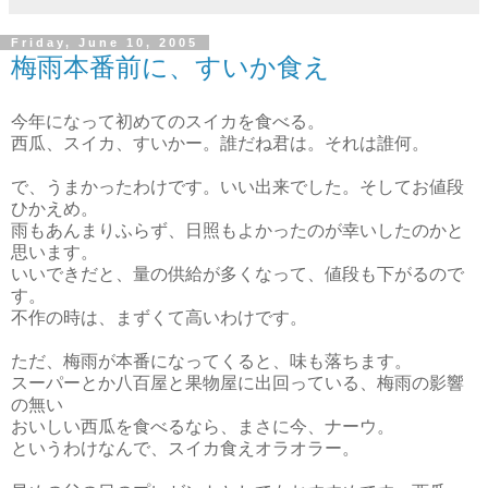
Friday, June 10, 2005
梅雨本番前に、すいか食え
今年になって初めてのスイカを食べる。
西瓜、スイカ、すいかー。誰だね君は。それは誰何。
で、うまかったわけです。いい出来でした。そしてお値段
ひかえめ。
雨もあんまりふらず、日照もよかったのが幸いしたのかと
思います。
いいできだと、量の供給が多くなって、値段も下がるので
す。
不作の時は、まずくて高いわけです。
ただ、梅雨が本番になってくると、味も落ちます。
スーパーとか八百屋と果物屋に出回っている、梅雨の影響
の無い
おいしい西瓜を食べるなら、まさに今、ナーウ。
というわけなんで、スイカ食えオラオラー。