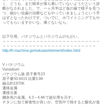
く、どうも、まだ根本が落ち着いていないようだという診
断がなされました。で、一ヶ月半ほど仮の歯で様子を見つ
つ、細かい虫歯の治療などもやっていきましょうという手
はずとなったわけです。ついでに、ホワイトニングでもや
ってもらいますかいな。痛くないなら。
以下引用。バナジウムとパラジウムのちがい。
～～～～～～～～～～～～～～～～～～～～～～～～～～
～～～～～～～～～～～～～～～～～～～～～～～～～
http://h-machine.jp/mokutan/element/index.html
V バナジウム
Vanadium
バナジウム族 原子番号23
原子量50.9415 比重5.98
融点約1970K
遷移金属
遷移元素
鋼灰色の金属。4.3～4.4Kで超伝導を示す。
チタンに似て耐食性が良いが、空気中で熱すると酸化が進