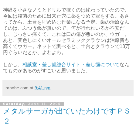
神経を小さなノミとドリルで抜くのは終わっていたので、
今回は殺菌のために出来た穴に薬をつめて冠をする。あさ
ってから、土台を埋め込む作業になる予定。歯の治療なん
てのは、ふつう鑑が無いので、何が行われいるか不安だ
し、じっさい痛くて、これは口の傷が悪いのか、ウガー。
あと、変色しにくいオールセラミッククラウンは治療費も
高くてウガー。ネットで調べると、土台とクラウンで13万
円ぐらいだとか、よわよわ。
しかし、
相談室・差し歯総合サイト・差し歯について
なん
てものがあるのがすごいと思いました。
ranobe.com
at
9:41 pm
Saturday, June 11, 2005
メタルサーガが出ていたわけですＰＳ
２