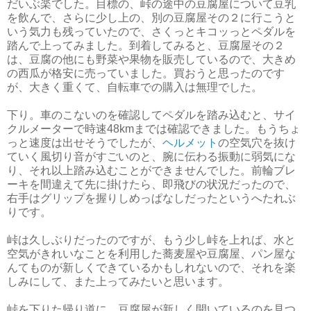
だいぶ楽でした。目標の、峠の途中の豆腐屋について豆乳
を飲んで、さらに少し上の、別の豆腐屋その２に行こうと
いう気力も残っていたので、さくっとキコッっとペダルを
踏んで上ってみました。到着してみると、豆腐屋その２
は、豆腐の他にも野菜や果物を販売しているので、大きめ
の西瓜が格安に売っていました。買おうと思ったのです
が、大きく重くて、自転車での購入は無理でした。
下り。車のこないのを確認してペダルを踏み込むと、サイ
クルメーターで時速48kmまでは確認できました。もうちょ
っと速度は出せそうでしたが、
ヘルメット
の空気穴を抜け
ていく風切り音がすごいのと、腕に伝わる振動に弱気にな
り、それ以上踏み込むことができませんでした。前輪ブレ
ーキを間違えて先に掛けたら、即飛びの状況だったので、
右手はグリップを握りしめっぱなしだったというへたれぶ
りです。
峠は久しぶりだったのですが、もう少し峠を上れば、水と
空気がきれいなことを利用した蕎麦屋や豆腐屋、パン屋な
んてものが新しくできているかもしれないので、それを楽
しみにして、また上ってみたいと思います。
峠を下りた帰り道に、豆腐屋が新しく開いているのを見つ