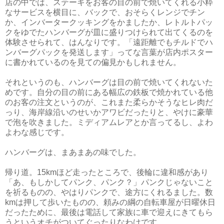
店の中では、ステーキをお客の目の前で焼いてくれる小粋
なサービスを横目に、バックで、おそらくレンジでチン
か、インバータークッキングをかましたか、レトルトパッ
クをゆでたハンバーグが皿に盛りつけられて出てくるのを
体験させられて、はんなりです。「遠距離でもチルドでハ
ンバーグパックを発送します」ってな言葉が店内ポスター
に書かれているのを見ての偏見かもしれません。
それというのも、ハンバーグは目の前で焼いてくれないた
めです。自分の目の前にある幅広の鉄板で焼かれている他
のお客の注文というのが、これまた柔らかそうなヒレ肉だ
っり、海岸線沿いのせいかアワビだったりと、やけに豪華
で泡を吹きました。ミディアムレアとか言ってるし、よわ
よわな感じです。
ハンバーグは、まあまあの味でした。
帰り道。15kmほど走ったところで、後輪に違和感があり
「あ、もしかしてパンク、パンク？」パンクじゃないこと
を祈るものの、やはりパンクで、途方にくれるました。数
kmは押して歩いたものの、頼みの綱の自転車屋が日曜休日
だったために、最後は電話して家族に車で迎えにきてもら
うというオチがついてぐったりなわけです。