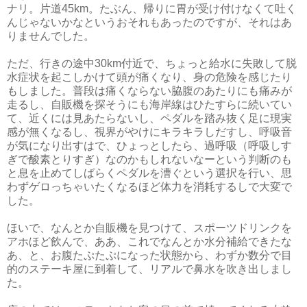
ナリ。片道45km。たぶん、帰りに胃が受け付けなくて吐く
んじゃないかなというおそれもあったのですが、それはあ
りませんでした。
ただ、行きの途中30km付近で、ちょっと給水に失敗して脱
水症状を起こしかけて頭が痛くなり、身の危険を感じたり
もしました。普段は痛くならない脇腹のあたりにも痛みが
走るし、自販機を探そうにも海岸線はひたすらに続いてい
て、近くには見あたらないし、ペダルを踏み抜く足に現実
感が無くなるし、視界がやけにキラキラしだすし、呼吸音
が気になり出すはで、ひょっとしたら、過呼吸（呼吸しす
ぎで酸素とりすぎ）なのかもしれないなーという判断のも
と息を止めてしばらくペダルを漕ぐという選択を行い、思
わずゲロっちゃいたくなるほど体力を消耗するしで大変で
した。
ほいで、なんとか自販機を見つけて、スポーツドリンクを
アホほど飲んで、ああ、これでなんとか水分補給できたな
あ、と、お腹たぷたぷになった状態から、わずか数分で目
的のステーキ屋に到着して、リアルで鼻水を吹き出しまし
た。