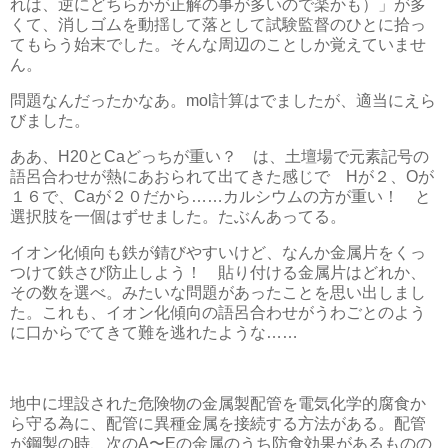
れは、逆にどちらかが正解の事が多いので楽かも）」が多
くて、消しゴムを動揺して落として試験監督のひとに拾っ
てもらう始末でした。そんな周辺のことしか覚えていませ
ん。
問題なんだったかなあ。mol計算はでましたが、適当にえら
びました。
ああ、H20とCaどっちが重い？ は、土壇場で元素記号の
語呂合わせが熱にあおられて出てきた感じで Hが２、Oが
１６で、Caが２０だから……カルシウムの方が重い！ と
選択肢を一個はずせました。たぶんあってる。
イオン化傾向も鉄が錆びやすいけど、なんか金属片をくっ
つけて鉄さび防止しよう！ 貼り付ける金属片はどれか、
その数を選べ。みたいな問題があったことを思い出しまし
た。これも、イオン化傾向の語呂合わせがうわごとのよう
に口からでてきて難を逃れたような……
地中に埋設された危険物の金属製配管を電気化学的腐食か
ら守る為に、配管に異種金属を接続する方法がある。配管
が鋼製の時、次のA〜Eの金属のうち防食効果があるものの