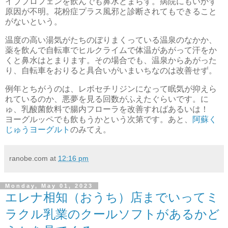
イブプロフェンを飲んでも鼻水とまらず。病院にもいかず
原因が不明。花粉症プラス風邪と診断されてもできること
がないという。
温度の高い湯気がたちのぼりまくっている温泉のなかか、
薬を飲んで自転車でヒルクライムで体温があがって汗をか
くと鼻水はとまります。その場合でも、温泉からあがった
り、自転車をおりると具合いがいまいちなのは改善せず。
例年とちがうのは、レボセチリジンになって眠気が抑えら
れているのか、悪夢を見る回数がふえたぐらいです。に
ゅ、乳酸菌飲料で腸内フローラを改善すればあるいは！
ヨーグルッペでも飲もうかという次第です。あと、
阿蘇く
じゅうヨーグルト
のみてえ。
ranobe.com
at
12:16 pm
Monday, May 01, 2023
エレナ相知（おうち）店までいってミ
ラクル乳業のクールソフトがあるかど