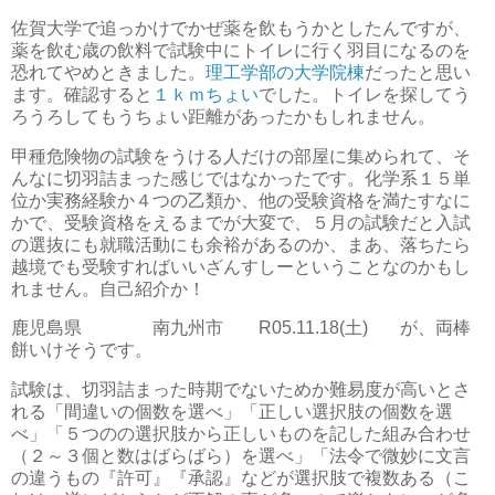
佐賀大学で追っかけでかぜ薬を飲もうかとしたんですが、
薬を飲む歳の飲料で試験中にトイレに行く羽目になるのを
恐れてやめときました。
理工学部の大学院棟
だったと思い
ます。確認すると
１ｋｍちょい
でした。トイレを探してう
ろうろしてもうちょい距離があったかもしれません。
甲種危険物の試験をうける人だけの部屋に集められて、そ
んなに切羽詰まった感じではなかったです。化学系１５単
位か実務経験か４つの乙類か、他の受験資格を満たすなに
かで、受験資格をえるまでが大変で、５月の試験だと入試
の選抜にも就職活動にも余裕があるのか、まあ、落ちたら
越境でも受験すればいいざんすしーということなのかもし
れません。自己紹介か！
鹿児島県
南九州市
R05.11.18(土)
が、両棒
餅いけそうです。
試験は、切羽詰まった時期でないためか難易度が高いとさ
れる「間違いの個数を選べ」「正しい選択肢の個数を選
べ」「５つのの選択肢から正しいものを記した組み合わせ
（２～３個と数はばらばら）を選べ」「法令で微妙に文言
の違うもの『許可』『承認』などが選択肢で複数ある（こ