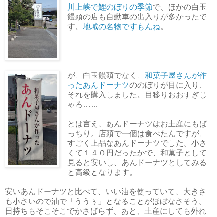
川上峡で鯉のぼりの季節
で、ほかの白玉
饅頭の店も自動車の出入りが多かったで
す。
地域の名物ですもんね
。
が、白玉饅頭でなく、
和菓子屋さんが作
ったあんドーナツ
ののぼりが目に入り、
それを購入しました。目移りおおすぎじ
ゃろ……
とは言え、あんドーナツはお土産にもば
っちり。店頭で一個は食べたんですが、
すごく上品なあんドーナツでした。小さ
くて１４０円だったかで、和菓子として
見ると安いし、あんドーナツとしてみる
と高級となります。
安いあんドーナツと比べて、いい油を使っていて、大きさ
も小さいので油で「ううぅ」となることがほぼなさそう。
日持ちもそこそこでかさばらず、あと、土産にしても外れ