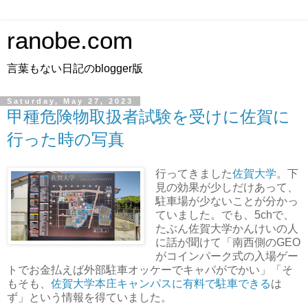
ranobe.com
言葉もない日記のblogger版
Saturday, May 27, 2023
甲種危険物取扱者試験を受けに佐賀に
行った時の写真
行ってきました
佐賀大学
。下
見の効果が少しだけあって、
駐車場が少ないことが分かっ
ていました。でも、5chで、
たぶん佐賀大学かんけいの人
に話が聞けて「南西側のGEO
がコインパーク式の入場ゲー
トでお金払えば外部駐車オッケーでキャパがでかい」「そ
もそも、
佐賀大学本庄キャンパスに有料で駐車できる
は
ず」という情報を得ていました。