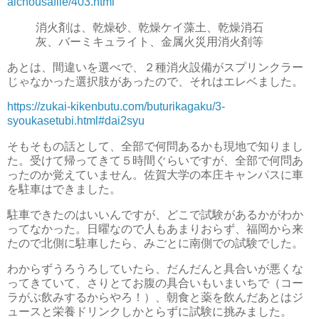
aichousafile/403.html
消火剤は、乾燥砂、乾燥ケイ藻土、乾燥消石
灰、バーミキュライト、金属火災用消火剤等
あとは、間違いを選べで、２種消火設備がスプリンクラー
じゃなかった選択肢があったので、それはエレベました。
https://zukai-kikenbutu.com/buturikagaku/3-
syoukasetubi.html#dai2syu
そもそもの話として、全部で何問あるかも現地で知りまし
た。受けて帰ってきて５時間ぐらいですが、全部で何問あ
ったのか覚えていません。佐賀大学の本庄キャンパスに車
を駐車はできました。
駐車できたのはいいんですが、どこで試験があるかがわか
ってなかった。日曜なので人もあまりおらず、福岡から来
たので北側に駐車したら、みごとに南側での試験でした。
わからずうろうろしていたら、だんだんと具合いが悪くな
ってきていて、さりとてお腹の具合いもいまいちで（コー
ラがぶ飲みするからやろ！）、朝食と薬を飲んだあとはジ
ュースと栄養ドリンクしかとらずに試験に挑みました。