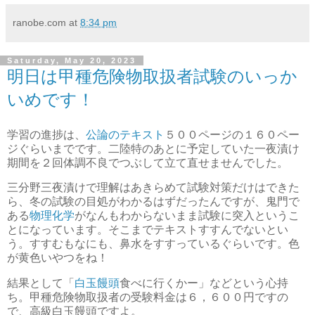
ranobe.com
at
8:34 pm
Saturday, May 20, 2023
明日は甲種危険物取扱者試験のいっか
いめです！
学習の進捗は、
公論のテキスト
５００ページの１６０ペー
ジぐらいまでです。二陸特のあとに予定していた一夜漬け
期間を２回体調不良でつぶして立て直せませんでした。
三分野三夜漬けで理解はあきらめて試験対策だけはできた
ら、冬の試験の目処がわかるはずだったんですが、鬼門で
ある
物理化学
がなんもわからないまま試験に突入というこ
とになっています。そこまでテキストすすんでないとい
う。すすむもなにも、鼻水をすすっているぐらいです。色
が黄色いやつをね！
結果として「
白玉饅頭
食べに行くかー」などという心持
ち。甲種危険物取扱者の受験料金は６，６００円ですの
で、高級白玉饅頭ですよ。