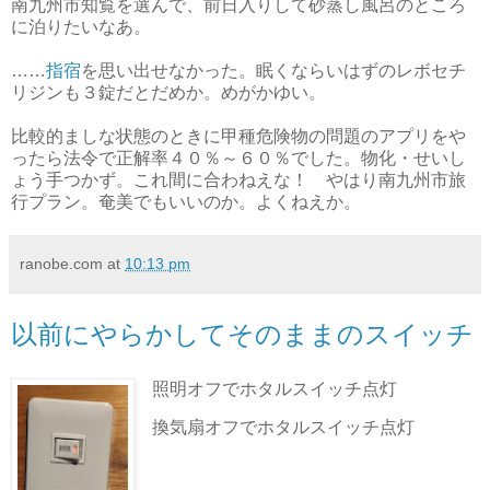
南九州市知覧を選んで、前日入りして砂蒸し風呂のところ
に泊りたいなあ。
……
指宿
を思い出せなかった。眠くならいはずのレボセチ
リジンも３錠だとだめか。めがかゆい。
比較的ましな状態のときに甲種危険物の問題のアプリをや
ったら法令で正解率４０％～６０％でした。物化・せいし
ょう手つかず。これ間に合わねえな！ やはり南九州市旅
行プラン。奄美でもいいのか。よくねえか。
ranobe.com
at
10:13 pm
以前にやらかしてそのままのスイッチ
照明オフでホタルスイッチ点灯
換気扇オフでホタルスイッチ点灯