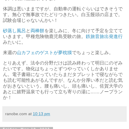
体調は悪いままですが、自動車の運転ぐらいはできそうで
す。無心で無事故でたどりつきたい。白玉饅頭の店まで。
試験会場じゃないんかい！
砂蒸し風呂
と
両棒餅
を楽しみに、冬に向けて予定を立てて
いきます。甲種危険物鹿児島受験の旅。
鉄旅音旅出発進行
みたいに。
来週の
山カフェのゲストが夢枕獏
でちょっと楽しみ。
とりあえず、法令の分野だけは読み終わって明日にのぞみ
たいです。物化はちょっとずつやっていくしかありませ
ん。電子書籍になっていたらまだタブレットで寝ながらで
も読む可能性あがるんですが、なんか分厚い本だと読む気
がおきないという。腰も痛いし、頭も痛いし、佐賀大学の
あとに嬉野温泉でも行って立ち寄りの湯に……ノープラン
か！
ranobe.com
at
10:13 pm