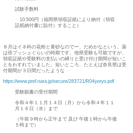
試験手数料
10,500円（福岡県領収証紙により納付（領収
証紙納付書に貼付）すること）
８月はイネ科の花粉と黄砂なのでー、だめかなという。薬
は倍プッシュぐらいの時期です。他県受験も可能ですが、
領収証紙や受験料の支払いの縛りと受け付け期間が短いこ
とをわすれていました。短いところ、たとえば奈良県は受
付期間が３日間だったような
https://www.pref.nara.jp/secure/283721/R04yoryo.pdf
受験願書の受付期間
令和４年１１月１４日（月）から令和４年１１
月１６日（水）まで
（午前９時から正午まで 及び 午後１時から午後
５時まで）