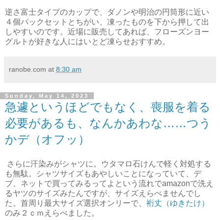
逆さ富士タイプのカップで、ダノンや明治の円筒形に近い
４個パックセットとちがい、凍ったものを下から押して出
しやすいのです。近場に販売してあれば、フローズンヨー
グルトが好きな人にはいとど凍らせおすすめ。
ranobe.com
at
8:30 am
Sunday, May 14, 2023
急遽というほどでもなく、喪服を着る
必要があるも、なんかあわな……つう
かデ（オフッ）
さらに汗染みがシャツに。ウタマロ石けんで軽く対処する
も無駄。シャツサイズもあやしいことになっていて、デ
ブ、ネットで買ってみるってよという流れでamazonで洗え
るヤツのサイズみたんですが、サイズえらべませんでし
た。首周り最大サイズ選択オンリーで、
裄丈（ゆきたけ）
のみ２ｃｍえらべました。