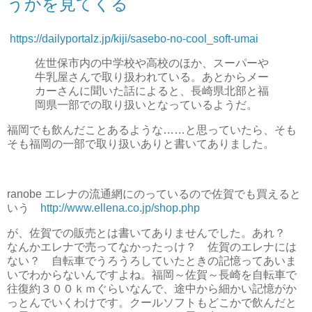
うかを見てくる
https://dailyportalz.jp/kiji/sasebo-no-cool_soft-umai
佐世保市内の中学校や高校のほか、スーパーや
牛乳屋さんで取り扱われている。あとからメー
カーさんに聞いた話によると、長崎県北部と福
岡県一部での取り扱いとなっているようだ。
福岡でも飲んだことあるような……と思っていたら、そも
そも福岡の一部で取り扱いありと書いてありました。
ranobe エレナの流通網にのっているので佐賀でも買えると
いう
http://www.ellena.co.jp/shop.php
が、佐賀での販売とは書いてありませんでした。あれ？
なんかエレナで売ってなかったっけ？ 佐賀のエレナには
ない？ 自転車でうろうろしていたときの記憶ってあいま
いでわからないんですよね。福岡～佐賀～長崎を自転車で
往復約３００ｋｍぐらいなんで、途中から細かい記憶がか
っとんでいくわけです。クールソフトもどこかで飲んだと