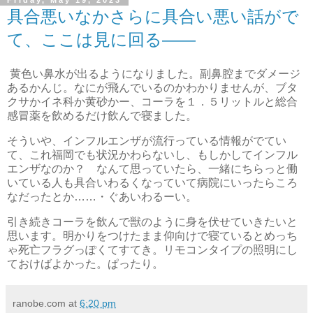
Friday, May 19, 2023
具合悪いなかさらに具合い悪い話がで
て、ここは見に回る――
黄色い鼻水が出るようになりました。副鼻腔までダメージ
あるかんじ。なにが飛んでいるのかわかりませんが、ブタ
クサかイネ科か黄砂かー、コーラを１．５リットルと総合
感冒薬を飲めるだけ飲んで寝ました。
そういや、インフルエンザが流行っている情報がでてい
て、これ福岡でも状況かわらないし、もしかしてインフル
エンザなのか？ なんて思っていたら、一緒にちらっと働
いている人も具合いわるくなっていて病院にいったらころ
なだったとか……・ぐあいわるーい。
引き続きコーラを飲んで獣のように身を伏せていきたいと
思います。明かりをつけたまま仰向けで寝ているとめっち
ゃ死亡フラグっぽくてすてき。リモコンタイプの照明にし
ておけばよかった。ぱったり。
ranobe.com
at
6:20 pm