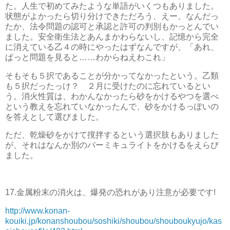
た。人生で初めてみたような単語がいくつもありました。
状態がよかったら切り分けできただろう、えー、なんだっ
たか、法令問題の認可と承認と許可の判別もかっとんでい
ました。安全衛生法とあんまかわらないし、記憶から完全
に消えている乙４の時にやったはずなんですが、「あれ、
ぱっと問題を見ると……わからねえわこれ」
そもそも５択であることが分かってなかったという。乙類
も５択だったっけ？ ２月に受けたのに忘れているとい
う。消火性質は、わかんなかったら砂をかけるやつを選べ
という教えを忘れていなかったんで、砂をかけるっぽいの
を答えとして選びました。
ただ、乾燥砂をかけて撹拌するという選択肢もありました
が、それはなんか別のバーミキュライトをかけるをえらび
ました。
17.金属粉末の消火は、爆発の恐れがあり注意が必要です!
http://www.konan-
kouiki.jp/konanshoubou/soshiki/shoubou/shouboukyujo/kas