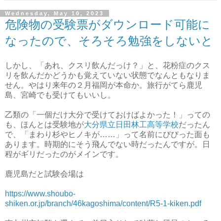
Wednesday, May 10, 2023
危険物の受験票がダウンロード可能に
なったので、そろそろ勉強をしないと
しかし、「あれ、クスリ飲んだっけ？」と、花粉症のクス
リを飲んだかどうかも覚えていない状態でなんともなりま
せん。やはり来年の２月福岡が本命か。旅行がてら鹿児
島、宮崎でも受けてもいいし。
乙類の「一個だけ大分で受けておけばよかった！」っての
も、ほんとは受験地が
大分県立日田林工高等学校
だったん
で、「まわり杉やヒノキが……」って名前にびびった面も
あります。時期的にそう飛んでない時だったんですが。日
程がギリだったのがメインです。
鹿児島だと試験会場は
https://www.shoubo-
shiken.or.jp/branch/46kagoshima/content/R5-1-kiken.pdf