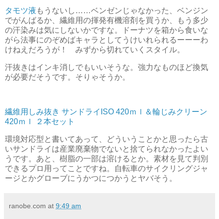
タモツ液
もうないし……ベンゼンじゃなかった、ベンジン
でがんばるか、繊維用の揮発有機溶剤を買うか、もう多少
の汗染みは気にしないかですな。ドーナツを箱から食いな
がら法事にのぞめばキャラとしてうけいれられるーーーわ
けねえだろうが！ みずから切れていくスタイル。
汗抜きはインキ消しでもいいそうな。強力なものほど換気
が必要だそうです。そりゃそうか。
繊維用しみ抜き サンドライISO 420ｍｌ＆輪じみクリーン
420ｍｌ ２本セット
環境対応型と書いてあって、どういうことかと思ったら古
いサンドライは産業廃棄物でないと捨てられなかったよい
うです。あと、樹脂の一部は溶けるとか。素材を見て判別
できるプロ用ってことですね。自転車のサイクリングジャ
ージとかグローブにうかつにつかうとヤバそう。
ranobe.com
at
9:49 am