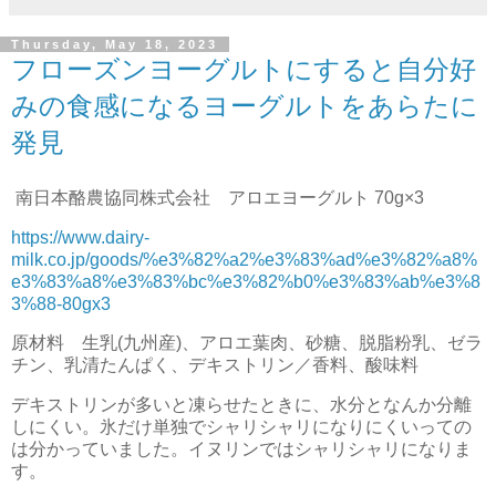
Thursday, May 18, 2023
フローズンヨーグルトにすると自分好
みの食感になるヨーグルトをあらたに
発見
南日本酪農協同株式会社 アロエヨーグルト 70g×3
https://www.dairy-
milk.co.jp/goods/%e3%82%a2%e3%83%ad%e3%82%a8%
e3%83%a8%e3%83%bc%e3%82%b0%e3%83%ab%e3%8
3%88-80gx3
原材料 生乳(九州産)、アロエ葉肉、砂糖、脱脂粉乳、ゼラ
チン、乳清たんぱく、デキストリン／香料、酸味料
デキストリンが多いと凍らせたときに、水分となんか分離
しにくい。氷だけ単独でシャリシャリになりにくいっての
は分かっていました。イヌリンではシャリシャリになりま
す。