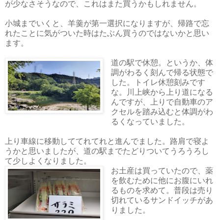
が少なさそうなので、これはまた買うかもしれません。
小城までいくと、羊羹が第一選択になりますが、帰路で忘
れたことに気がついた時はたぶん買うのではないかと思い
ます。
道の駅で休憩。というか、体
調がわるく刻んで帰る状態で
した。トイレ休憩刻みです
な。川上峡から上り道になる
んですが、上りで自動車のア
クセルを踏み込むと体調がわ
るくなっていました。
上り車線に移動しててれてれと進んでました。路肩で寝よ
うかと思いましたが、道の駅までたどりついてうろうろし
て少しよくなりました。
お土産は買っていたので、薬
を飲むために他にお腹にいれ
るものを求めて。普段は売り
切れているサンドイッチがあ
りました。