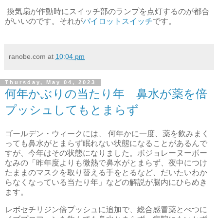
換気扇が作動時にスイッチ部のランプを点灯するのが都合
がいいのです。それが
パイロットスイッチ
です。
ranobe.com
at
10:04 pm
Thursday, May 04, 2023
何年かぶりの当たり年 鼻水が薬を倍
プッシュしてもとまらず
ゴールデン・ウィークには、 何年かに一度、薬を飲みまく
っても鼻水がとまらず眠れない状態になることがあるんで
すが、今年はその状態になりました。ボジョレーヌーボー
なみの「昨年度よりも微熱で鼻水がとまらず、夜中につけ
たままのマスクを取り替える手をとるなど、だいたいわか
らなくなっている当たり年」などの解説が脳内にひらめき
ます。
レボセチリジン倍プッシュに追加で、総合感冒薬とべつに