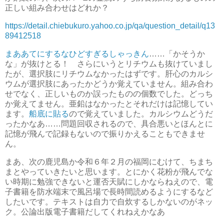
正しい組み合わせはどれか？
https://detail.chiebukuro.yahoo.co.jp/qa/question_detail/q13
89412518
まああてにするなひどすぎるしゃっきん
……「かそうか
な」が抜けとる！ さらにいうとリチウムも抜けていまし
たが、選択肢にリチウムなかったはずです。肝心のカルシ
ウムが選択肢にあったかどうか覚えていません。組み合わ
せでなく、正しいものか誤ったものの個数でした。どっち
か覚えてません。亜鉛はなかったとそれだけは記憶してい
ます。
船底に貼る
ので覚えていました。カルシウムどうだ
ったかなあ……問題回収されるので、具合悪いとほんとに
記憶が飛んで記録もないので振りかえることもできませ
ん。
まあ、次の鹿児島か令和６年２月の福岡にむけて、ちまち
まとやっていきたいと思います。とにかく花粉が飛んでな
い時期に勉強できないと運否天賦にしかならねえので、電
子書籍を防水端末で風呂場で長時間読めるようにするなど
したいです。テキストは自力で自炊するしかないのがネッ
ク。公論出版電子書籍だしてくれねえかなあ