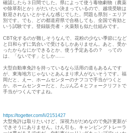
確認したら３日間でした。県によって使う毒物劇物（農薬
や除草剤とか）がだいたい決まっているので、越境受験は
歓迎されないとかそんな感じでした。問題も県別・エリア
別です。でも、どの都道府県で合格しても、全国で有効と
いう試験です。登録販売者・火薬類も似た仕組みです。
CBT化するのが難しそうなんで、花粉の少ない季節になど
と日和らずに気合いで受けるしかありません。あと、受か
ったからなにかできるとか、使う予定あるの？ っての
は、「ないです」としか……
大型自動車免許を持っているなら活用の道もあるんです
が、東海地方じゃないとあんまり求人がないそうです。福
岡だと、えー、ホームセンターのナフコで手当がつくと
か。ホームセンターだと、たぶん乙４とフォークリフトで
手当がつくんですよね。
https://togetter.com/li/2151427
大型免許は取りたいけど、深視力がだめなので免許更新が
できそうにありません。けん引も。キャンピングトレーラ