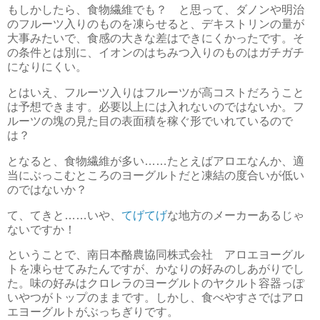
もしかしたら、食物繊維でも？ と思って、ダノンや明治
のフルーツ入りのものを凍らせると、デキストリンの量が
大事みたいで、食感の大きな差はできにくかったです。そ
の条件とは別に、イオンのはちみつ入りのものはガチガチ
になりにくい。
とはいえ、フルーツ入りはフルーツが高コストだろうこと
は予想できます。必要以上には入れないのではないか。フ
ルーツの塊の見た目の表面積を稼ぐ形でいれているので
は？
となると、食物繊維が多い……たとえばアロエなんか、適
当にぶっこむところのヨーグルトだと凍結の度合いが低い
のではないか？
て、てきと……いや、
てげてげ
な地方のメーカーあるじゃ
ないですか！
ということで、南日本酪農協同株式会社 アロエヨーグル
トを凍らせてみたんですが、かなりの好みのしあがりでし
た。味の好みはクロレラのヨーグルトのヤクルト容器っぽ
いやつがトップのままです。しかし、食べやすさではアロ
エヨーグルトがぶっちぎりです。