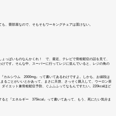
ても、畳部屋なので、そもそもワーキングチェアは置けない。
しょっぱいものなんかくれ！ で、最近、テレビで骨粗鬆症の話を見て、
わけです。そんな中、スーパーに行ってレジに並んでいると、レジの角の
』『カルシウム 2000mg』って書いてあるわけですよ。しかも、お値段は
魚まるごとがいいとかあって、まさに天啓、さっそく購入して、ウーロン茶
イエット兼骨粗鬆症予防、ぐふふふってなもんですたい。220kcalほど
と『エネルギー 375kcal』って書いてあって、もう、死にたい気分ま