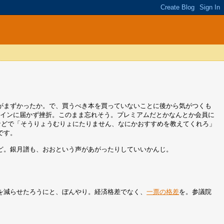
がまずかったか。で、買うべき本を買っていないことに後から気がつくも
円ラインに届かず挫折。このまま忘れそう。プレミアムだとかなんとか会員に
などで「そうりょうむりょにたりません、なにかおすすめを教えてくれろ」
です。
ど。銀月譜も、おおという声があがったりしていいかんじ。
を減らせたろうにと、ぼんやり。経済格差でなく、
一票の格差
を。参議院