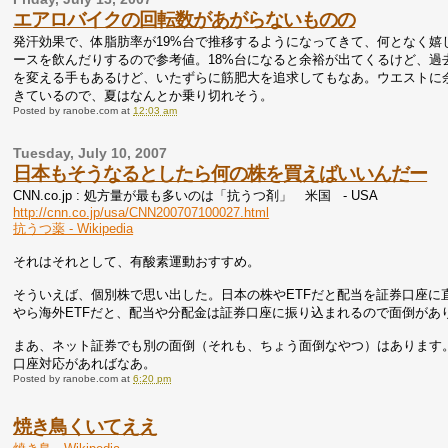
エアロバイクの回転数があがらないものの
発汗効果で、体脂肪率が19%台で推移するようになってきて、何となく
ースを飲んだりするので参考値。18%台になると余裕が出てくるけど、過
を変える手もあるけど、いたずらに筋肥大を追求してもなあ。ウエストに
きているので、夏はなんとか乗り切れそう。
Posted by
ranobe.com
at
12:03 am
Tuesday, July 10, 2007
日本もそうなるとしたら何の株を買えばいいんだー
CNN.co.jp : 処方量が最も多いのは「抗うつ剤」 米国 - USA
http://cnn.co.jp/usa/CNN200707100027.html
抗うつ薬 - Wikipedia
それはそれとして、有酸素運動おすすめ。
そういえば、個別株で思い出した。日本の株やETFだと配当を証券口座
やら海外ETFだと、配当や分配金は証券口座に振り込まれるので面倒があ
まあ、ネット証券でも別の面倒（それも、ちょう面倒なやつ）はあります
口座対応があればなあ。
Posted by
ranobe.com
at
6:20 pm
焼き鳥くいてええ