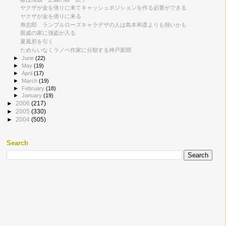
ヤクザが金を借りに来てキャッシュポジションを作る必要ができる
ヤクザが金を借りに来る
寿志郎 ランブルローズキャラデザの人は島本和彦よりも熱いかも
親戚の家に強盗が入る
夏風邪を引く
ためらいなくラノベ作家に分類する神戸新聞
►
June
(22)
►
May
(19)
►
April
(17)
►
March
(19)
►
February
(18)
►
January
(19)
►
2006
(217)
►
2005
(330)
►
2004
(505)
Search