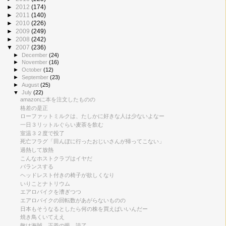
►
2012
(174)
►
2011
(140)
►
2010
(226)
►
2009
(249)
►
2008
(242)
▼
2007
(236)
►
December
(24)
►
November
(16)
►
October
(12)
►
September
(23)
►
August
(25)
▼
July
(22)
amazonに本を注文したものの
格差の是正
ローファットミルクは、たしかに好きな人は少ないよなー
一日３リットルぐらい麦茶を飲む
室温３２度で投了
死亡フラグ「田んぼに行ったおじいさんが帰ってこない」
過熱して放熱
こんなホストクラブはイヤだ
バランスする
ヘッドレスト付きの椅子が欲しくなり
いりことナトリウム
エアロバイクを漕ぎつつ
エアロバイクの回転数があがらないものの
日本もそうなるとしたら何の株を買えばいいんだー
焼き鳥くいてええ
敵は海賊 正義の眼 読了