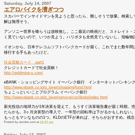
Saturday, July 14, 2007
エアロバイクを漕ぎつつ
スカパーでインサイドマンを見ようと思ったら、難しそうで放棄。検索し
解は無理そう。
アンソニー世界を喰らうは放映無し。ここ最近の映画だと、ストレイト・
く見ていないので、いつか見よう。ハリポタも全然見ていないし、指輪物
イオンから、日本テレコムソフトバンクカードが届く。これでまた数年間
移行する手もあったけど。
社会貢献カード part1
クレジットカードで社会貢献！
http://goldmine-s.com/
eBANK・ショッピングサイト イーバンク銀行 インターネットバンキン
http://www.ebank.co.jp/p_layer/shopping/fund.html
ちょこっといいことプログラム イーバンク銀行
http://www.ebank.co.jp/p_layer/service/csr/iikoto/index.html
新光投信の地球力が1年決算を迎えて、もうすぐ決算報告書が届く時期。
たらかも。3ヶ月決算型の導入で、一年型の回転率は下がるかもしれない
もっともマシなものの1つ。KLDのETFが来れば、そちらがおすすめ。残
Posted by
ranobe.com
at
10:47 pm
Friday, July 13, 2007