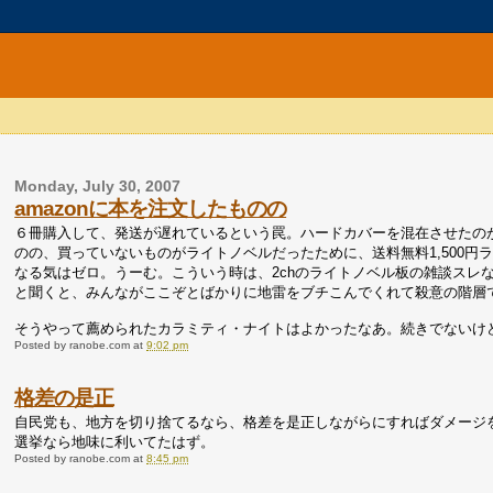
Monday, July 30, 2007
amazonに本を注文したものの
６冊購入して、発送が遅れているという罠。ハードカバーを混在させたの
のの、買っていないものがライトノベルだったために、送料無料1,500
なる気はゼロ。うーむ。こういう時は、2chのライトノベル板の雑談スレ
と聞くと、みんながここぞとばかりに地雷をブチこんでくれて殺意の階層
そうやって薦められたカラミティ・ナイトはよかったなあ。続きでないけ
Posted by
ranobe.com
at
9:02 pm
格差の是正
自民党も、地方を切り捨てるなら、格差を是正しながらにすればダメージ
選挙なら地味に利いてたはず。
Posted by
ranobe.com
at
8:45 pm