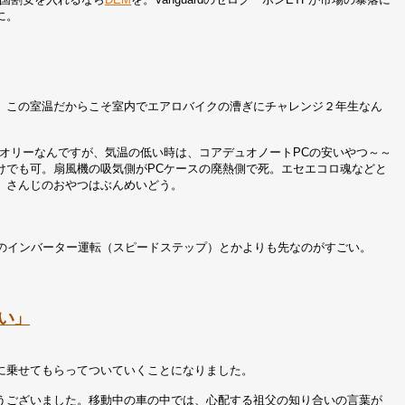
に。
、この室温だからこそ室内でエアロバイクの漕ぎにチャレンジ２年生なん
オリーなんですが、気温の低い時は、コアデュオノートPCの安いやつ～～
けでも可。扇風機の吸気側がPCケースの廃熱側で死。エセエコロ魂などと
。さんじのおやつはぶんめいどう。
Uのインバーター運転（スピードステップ）とかよりも先なのがすごい。
い」
に乗せてもらってついていくことになりました。
うございました。移動中の車の中では、心配する祖父の知り合いの言葉が