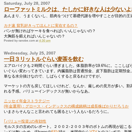
Saturday, July 28, 2007
ローファットミルクは、たしかに好きな人は少ないよ
あんまり、うまくないし、筋肉をつけて基礎代謝を増やすことが目的の王
カナ速 貧乳好きってほんとに実在するの？
パンが無ければケーキを食べればいいんじゃないの？
大胸筋を鍛えればいんじゃないの？
Posted by
ranobe.com
at
4:30 pm
Wednesday, July 25, 2007
一日３リットルぐらい麦茶を飲む
エアロバイクも２時間ぐらい漕ぎました。体脂肪率が19.6%に。ここし
いぐらい変わってきています。内臓脂肪は普通預金、皮下脂肪は定期預金
単なる水分抜けなので、しばらくすると戻るわけですが。
マーケットの方も戻してほしいけれど、なんか、厳しめの見方が多い。割
れる予感。バリューインデックスが無いからなあ。
ニッセイ年金ストラテジー
(年金運用)：グロース・インデックスの構成銘柄は成長株ばかりだろうか
いまさらそんなこと言われても困るという人もいるだろうに。
｢バリュー投資｣の有効性
モルスタの古めのレポート。２００２-２００３年のボトムの再現が起こ
ンドは無いため、iSharesの
EFV
待ち。米国内なら
VTV
とのコンボで、新興