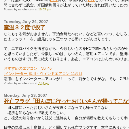
間に合わずに残念。米国債利回りが上がっていた時に出れば買いだったの
Posted by
ranobe.com
at
10:55 pm
Tuesday, July 24, 2007
室温３２度で投了
なにもする気がおきません。宇治金時たべたい。などと言いつつ、むしろ
だよッッッ！ を、語尾にッを三つつける勢いでがんばります。
で、エアロバイクを漕ぎながら、今欲しいものをPCで調べるというのがセ
と思っていましたが、今欲しいのは、もつろん、窓用エアコンです。壁掛
いうものはすでに死に絶えております。ああ、エアコンはぶんめいのりき
おすすめのエアコン Vol.46
[インバーター]窓用・ウィンドエアコン 11台目
窓用にもインバーターエアコンが！ って、前からですがな。でも、CP
Posted by
ranobe.com
at
7:34 pm
Monday, July 23, 2007
死亡フラグ「田んぼに行ったおじいさんが帰ってこな
「田んぼにいったおじいさんが夜遅くになっても帰ってこない」
「場所を知らないので教えて欲しい」
と、祖父の知り合いから祖父に連絡あり、自分が場所を教えてもらって車
日中の気温は三十度越え、どう聞いても死亡フラグです、本当にありがと