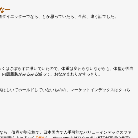
なー
道ダイエッターでなら、とか思っていたら、全然、違う話でした。
ばらくはさぼらずに漕いでいたので、体重は変わらないながらも、体型が面白
。内臓脂肪がみるみる減って、おなかまわりがすっきり。
高はしいてホールドしていないものの、マーケットインデックスはタコら
るなら、債券か割安株で。日本国内で入手可能なバリューインデックスファ
国割安を入れるなら
DEM
を。VanguardのゼロクーポンETFが市場の暴落に