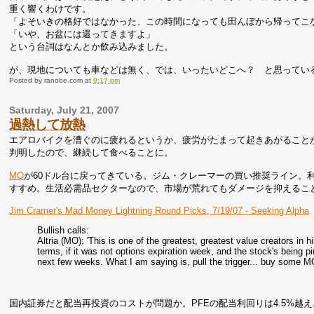
重く響くわけです。
「よそいきの格好ではなかった、この時間になっても田んぼから帰ってこ
「いや、お盆には還ってきますよ」
という台詞はなんとか飲み込みました。
が、現地についても車などは無く、では、いったいどこへ？ と思ってい
Posted by
ranobe.com
at
9:17 pm
Saturday, July 21, 2007
過熱して放熱
エアロバイクを漕ぐのに疲れるというか、疲労がたまって起きあがることが
判明したので、継続して食べることに。
MO
が60ドル台に戻ってきている。ジム・クレーマーの買い推奨ライン。
すすめ。生活必需品セクターなので、市場が荒れてもダメージを抑えるこ
Jim Cramer's Mad Money Lightning Round Picks, 7/19/07 - Seeking Alpha
Bullish calls:
Altria (MO): 'This is one of the greatest, greatest value creators in h
terms, if it was not options expiration week, and the stock's being pi
next few weeks. What I am saying is, pull the trigger... buy some M
国内証券だと配当再投資のコストが問題か。PFEの配当利回りは4.5%越