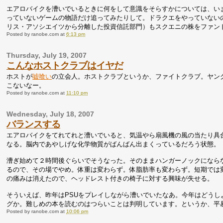
エアロバイクを漕いでいるときに何をして意識をそらすかについては、いまだ
っていないゲームの物語だけ追ってみたりして。ドラクエをやっていないので
リス・アソシエイツから分離した投資信託部門）もスクエニの株をファン
Posted by
ranobe.com
at
6:13 pm
Thursday, July 19, 2007
こんなホストクラブはイヤだ
ホストが
嘘喰い
の立会人。ホストクラブというか、ファイトクラブ。ヤン
こないなー。
Posted by
ranobe.com
at
11:10 pm
Wednesday, July 18, 2007
バランスする
エアロバイクをてれてれと漕いでいると、気温やら扇風機の風の当たり具
なる。脳内であやしげな化学物質がばんばん出まくっているだろう状態。
漕ぎ始めて２時間後ぐらいでそうなった。そのままハンガーノックになら
るので、その場でやめ。体重は変わらず。体脂肪率も変わらず。短期では
の痛みは消えたので、ヘッドレスト付きの椅子に対する興味が失せる。
そういえば、昨年はPSUをプレイしながら漕いでいたなあ。今年はどうし
グか。難しめの本を読むのはつらいことは判明しています。というか、平
Posted by
ranobe.com
at
10:06 pm