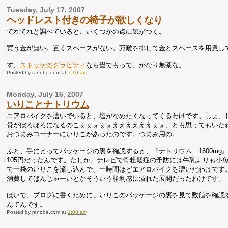
Tuesday, July 17, 2007
ヘッドレスト付きの椅子が欲しくなり
てれてれと調べていると、いくつかの点に気がつく。
買う金が無い。置くスペースがない。万難を排して金とスペースを用意し
す、
ストッケのグラビティ
なら畳でもって、かなり無茶な。
Posted by
ranobe.com
at
7:10 am
Monday, July 16, 2007
いりことナトリウム
エアロバイクを漕いでいると、塩がなめたくなってくるわけです。しょ、
骨がぼろぼろになるのこぇぇぇぇぇええええええぇぇ、とも思ってもいた
おつまみコーナーにいりこがあったのです。つまみ用の。
ふと、手にとってパッケージの裏を確認すると、『ナトリウム 1600mg
105円だったんです。たしか、テレビで骨粗鬆症の予防には牛乳よりも小
で一袋のいりこを流し込んで、一時間ほどエアロバイクを漕いだわけです。ダ
消費してばんじゃーいとかそういう勝利感に溢れた展開だったわけです。
ほいで、ブログに書くために、いりこのパッケージの裏を見て数値を確認する
んてんです。
Posted by
ranobe.com
at
1:08 am