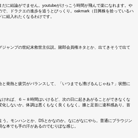
に結論がでません。youtubeがけっこう時間が飛んで楽になれます。や
、ドラクエの進歩を追うとびっくり。oakmark（日興株を拾っているハ
ドに組入れたくなるわけです。
グジャンプの世紀末救世主伝説。賭郎会員権ネタとか、出てきそうで出て
合と発熱と疲労がバランスして、「いつまでも漕げるんじゃね？」状態に
なければ、６～８時間はいけるど、次の日に起きあがることができなくな
変化しないか。体調は悪くもなく良くもなく。膝と足首に違和感あり。首
よう。モンハンとか、DSとかなのか。なにがなにやら。普通にブラウジン
易な本でも手の汗があるのでむりぽな感じ。