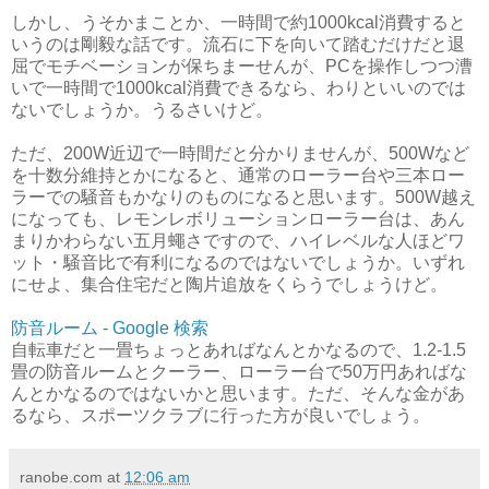
しかし、うそかまことか、一時間で約1000kcal消費すると
いうのは剛毅な話です。流石に下を向いて踏むだけだと退
屈でモチベーションが保ちまーせんが、PCを操作しつつ漕
いで一時間で1000kcal消費できるなら、わりといいのでは
ないでしょうか。うるさいけど。
ただ、200W近辺で一時間だと分かりませんが、500Wなど
を十数分維持とかになると、通常のローラー台や三本ロー
ラーでの騒音もかなりのものになると思います。500W越え
になっても、レモンレボリューションローラー台は、あん
まりかわらない五月蠅さですので、ハイレベルな人ほどワ
ット・騒音比で有利になるのではないでしょうか。いずれ
にせよ、集合住宅だと陶片追放をくらうでしょうけど。
防音ルーム - Google 検索
自転車だと一畳ちょっとあればなんとかなるので、1.2-1.5
畳の防音ルームとクーラー、ローラー台で50万円あればな
んとかなるのではないかと思います。ただ、そんな金があ
るなら、スポーツクラブに行った方が良いでしょう。
ranobe.com
at
12:06 am