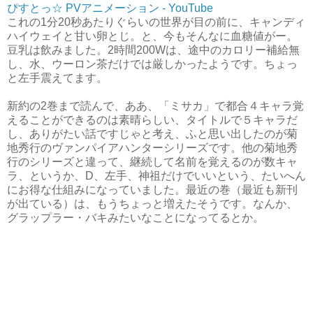
ぴすとっ☆ PVアニメーション - YouTube
これの1分20秒あたりぐらいの世界が目の前に、キャンディ
ハイウェイと甘い卵とじ。と、今もそんなに血糖値がー。
豆乳は飲みました。2時間200Wは、途中のカロリー補給無
し、水、ウーロン茶だけでは厳しかったようです。ちょっ
と左手震えてます。
新約の2巻まで読んで、ああ、「ミサカ」で都合４キャラ覚
えることができるのは素晴らしい、タイトルで５キャラだ
し、ありがたい話ですじゃと考え、ふと思い出したのが菊
地秀行のヴァンパイアハンターシリーズです。他の菊地秀
行のシリーズと違って、継続して名前を覚えるのが数キャ
ラ、というか、D、左手、神祖だけでいいという、たいへん
にお得な仕組みになっていました。最近の巻（最近も新刊
が出ている）は、もうちょっと増えたそうです。なんか、
グラップラー・バキみたいなことになってるとか。