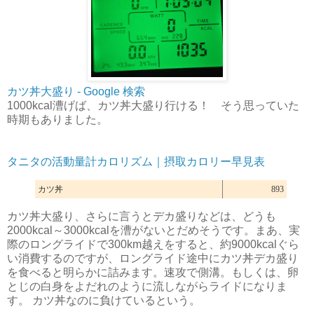
カツ丼大盛り - Google 検索
1000kcal漕げば、カツ丼大盛り行ける！ そう思っていた
時期もありました。
タニタの活動量計カロリズム｜摂取カロリー早見表
カツ丼
893
カツ丼大盛り、さらに言うとデカ盛りなどは、どうも
2000kcal～3000kcalを漕がないとだめそうです。まあ、実
際のロングライドで300km越えをすると、約9000kcalぐら
い消費するのですが、ロングライド途中にカツ丼デカ盛り
を食べると明らかに詰みます。速攻で側溝。もしくは、卵
とじの白身をよだれのように流しながらライドになりま
す。 カツ丼なのに負けているという。