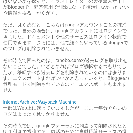
はいないかを探すと、イラストレイターの大槍葦人サイト
がBloggerで、問答無用で削除になって復活しなかったとい
う情報を得る。がくがく。
ただ、良く読むと、こちらはgoogleアカウントごとの抹消
でした。自分の場合は、googleアカウントにはログインで
きました。ドキュメントや他のサービスはログイン状態で
使用できます。さらには、他で細々とやっているbloggerで
のブログは削除されていません。
その時点で困ったのは、ranobe.comの過去ログを取り出せ
ないことでした。いざとなればブログ移転するつもりでし
たが、移転すべき過去ログを削除されているのには参りま
す。エクスポートすればいいかと思っていると、Bloggerの
管理モードで削除されているので、エクスポートも出来ま
せん。
Internet Archive: Wayback Machine
一部はWeb上に残っていますしたが、ここ一年分ぐらいの
ログはまったく見つかりません。
その時点では、googleフォーラムに間違って削除されたと
URL付きで投稿する。復活のために自動応答サービスの携