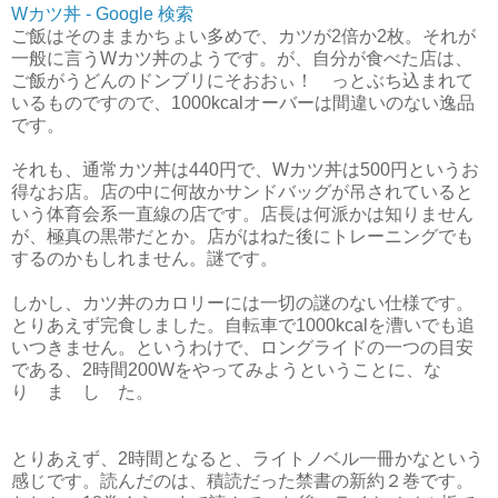
Wカツ丼 - Google 検索
ご飯はそのままかちょい多めで、カツが2倍か2枚。それが
一般に言うWカツ丼のようです。が、自分が食べた店は、
ご飯がうどんのドンブリにそおおぃ！ っとぶち込まれて
いるものですので、1000kcalオーバーは間違いのない逸品
です。
それも、通常カツ丼は440円で、Wカツ丼は500円というお
得なお店。店の中に何故かサンドバッグが吊されていると
いう体育会系一直線の店です。店長は何派かは知りません
が、極真の黒帯だとか。店がはねた後にトレーニングでも
するのかもしれません。謎です。
しかし、カツ丼のカロリーには一切の謎のない仕様です。
とりあえず完食しました。自転車で1000kcalを漕いでも追
いつきません。というわけで、ロングライドの一つの目安
である、2時間200Wをやってみようということに、な
り ま し た。
とりあえず、2時間となると、ライトノベル一冊かなという
感じです。読んだのは、積読だった禁書の新約２巻です。