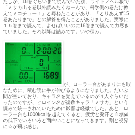
たしか、18巻ぐらいまで読んでいた後、ライトノベル板で
「ミサカ出る巻以外読みたくねーんで、科学側の巻だけ教
えてミコチュー！」と尋ねたことがあり、「とりあえず15
巻あたりまで」との解答を得たことがありました。実際に
１５巻まで読んで、よせばいいのに18巻まで読んで力尽き
ていました。それ以降は詰みです。いや積み。
が、ローラー台があまりにも暇
なために、積む読に手が伸びるようになりました。だいぶ
間が空いており、キャラ名を覚えているのが４人ぐらいだ
ったのですが、ヒロイン名が複数キャラ「ミサカ」という
読みで統一されていたために影響は軽微でした。あと、ロ
ーラー台も1000kcalを越えてくると、疲労と発汗と血糖値
の低下でいろいろと面白いことになってきます。割と視界
に☆が飛ぶ感じ。