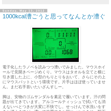
Sunday, May 13, 2012
1000kcal漕ごうと思ってなんとか漕ぐ
電子化したラノベを読みつつ漕いでみました。マウスホイ
ールで見開きページめくり。マウスはタオルを立てと横に
引き渡した上に、小型のちりとりをおいて、さらにその上
にマウスパットという環境です。片手はほぼ使っていませ
ん。まだ右手首いたいざんすしー。
脚は、安物のゴムサンダルを素足で履いています。汗の問
題が出てきています。アルコールティッシュで拭いても消
えないぺとつきが大変に不快でし。せっけんで水洗いをす