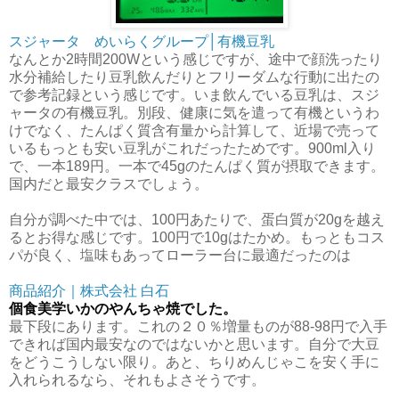
スジャータ めいらくグループ│有機豆乳
なんとか2時間200Wという感じですが、途中で顔洗ったり
水分補給したり豆乳飲んだりとフリーダムな行動に出たの
で参考記録という感じです。いま飲んでいる豆乳は、スジ
ャータの有機豆乳。別段、健康に気を遣って有機というわ
けでなく、たんぱく質含有量から計算して、近場で売って
いるもっとも安い豆乳がこれだったためです。900ml入り
で、一本189円。一本で45gのたんぱく質が摂取できます。
国内だと最安クラスでしょう。
自分が調べた中では、100円あたりで、蛋白質が20gを越え
るとお得な感じです。100円で10gはたかめ。もっともコス
パが良く、塩味もあってローラー台に最適だったのは
商品紹介｜株式会社 白石
個食美学いかのやんちゃ焼でした。
最下段にあります。これの２０％増量ものが88-98円で入手
できれば国内最安なのではないかと思います。自分で大豆
をどうこうしない限り。あと、ちりめんじゃこを安く手に
入れられるなら、それもよさそうです。