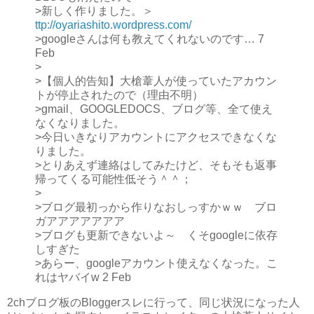
>新しく作りました。＞
ttp://oyariashito.wordpress.com/
>googleさんは何も教えてくれないのです… 7
Feb
>
>【個人的告知】大槍葦人が使っていたアカウン
トが停止されたので（理由不明）
>gmail、GOOGLEDOCS、ブログ等、全て使え
なくなりました。
>今日いきなりアカウントにアクセスできなくな
りました。
>とりあえず連絡はしてみたけど、そもそも返事
帰ってくる可能性低そう＾＾；
>
>ブログ最初っから作りなおしっすかｗｗ ブロ
ガアアアアアアア
>ブログも更新できないよ～ くそgoogleに依存
しすぎた
>あらー、googleアカウント使えなくなった。こ
れはヤバイw 2 Feb
2chブログ板のBloggerスレに行って、同じ状況になった人