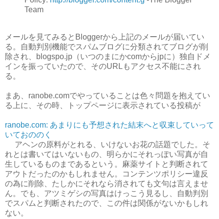
Team
メールを見てみるとBloggerから上記のメールが届いてい
る。自動判別機能でスパムブログに分類されてブログが削
除され、blogspo.jp（いつのまにかcomからjpに）独自ドメ
インを振っていたので、そのURLもアクセス不能にされ
る。
まあ、ranobe.comでやっていることは色々問題を抱えてい
る上に、その時、トップページに表示されている投稿が
ranobe.com: あまりにも予想された結末へと収束していって
いておののく
アヘンの原料がとれる、いけないお花の話題でした。そ
れとは書いてはいないもの、明らかにそれっぽい写真が自
生しているものまであるという。麻薬サイトと判断されて
アウトだったのかもしれません。コンテンツポリシー違反
の為に削除、たしかにそれなら消されても文句は言えませ
ん。でも、アツミゲシの写真はけっこう見るし、自動判別
でスパムと判断されたので、この件は関係がないかもしれ
ない。