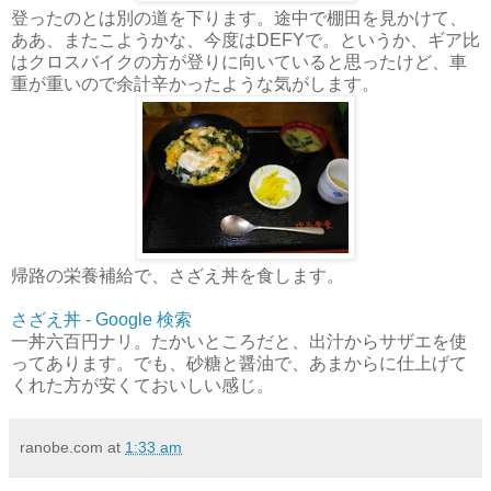
登ったのとは別の道を下ります。途中で棚田を見かけて、
ああ、またこようかな、今度はDEFYで。というか、ギア比
はクロスバイクの方が登りに向いていると思ったけど、車
重が重いので余計辛かったような気がします。
帰路の栄養補給で、さざえ丼を食します。
さざえ丼 - Google 検索
一丼六百円ナリ。たかいところだと、出汁からサザエを使
ってあります。でも、砂糖と醤油で、あまからに仕上げて
くれた方が安くておいしい感じ。
ranobe.com
at
1:33 am