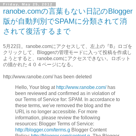
Friday, May 25, 2012
ranobe.comの言葉もない日記のBlogger
版が自動判別でSPAMに分類されて消
されて復活するまで
5月22日。ranobe.comにアクセスして、左上の『B』ロゴを
クリックして、Bloggerの管理モードに入って投稿を作成し
ようとすると、ranobe.comにアクセスできない。ロボット
の描かれた４０４ページになる。
http://www.ranobe.com/ has been deleted
Hello, Your blog at
http://www.ranobe.com/
has
been reviewed and confirmed as in violation of
our Terms of Service for: SPAM. In accordance to
these terms, we've removed the blog and the
URL is no longer accessible. For more
information, please review the following
resources: Blogger Terms of Service:
http://blogger.com/terms.g
Blogger Content
Policy:
http://blogger.com/content.g
-The Blogger