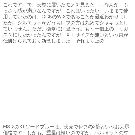
これです。で、実際に届いたモノを見ると……なんか、も
っさり感が満点なんですが、これはいったい。いままで使
用していたのは、OGKのW-3であることが最近わかりまし
たが、シルエットがどうもレフの方は丸めでシャキッとし
ていません。ただ、衝撃には強そう。もう一個上の、リガ
ス２にしたかったんですが、ＸＬサイズが無いという罠が
仕掛けられており断念しました。それより上の
MS-2のXLソードブルーは、実売でレフの2倍というお大尽
価格です。しかも、重量は軽いのですが、ヘルメットの材