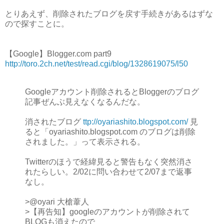
とりあえず、削除されたブログを戻す手続きがあるはずな
ので探すことに。
【Google】Blogger.com part9
http://toro.2ch.net/test/read.cgi/blog/1328619075/l50
Googleアカウント削除されるとBloggerのブログ
記事ぜんぶ見えなくなるんだな。
消されたブログ
ttp://oyariashito.blogspot.com/
見
ると「oyariashito.blogspot.com のブログは削除
されました。」って表示される。
Twitterのほうで経緯見ると警告もなく突然消さ
れたらしい。2/02に問い合わせて2/07まで返事
なし。
>@oyari 大槍葦人
>【再告知】googleのアカウントが削除されて
BLOGも消えたので