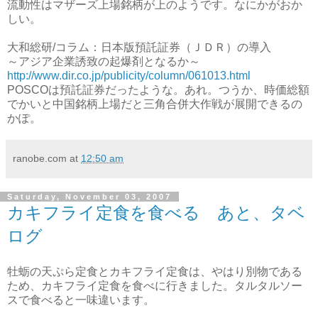
流動性はマザーズ上場銘柄が上のようです。なにかがおか
しい。
大和総研/コラム：日本版預託証券（ＪＤＲ）の導入
～アジア企業誘致の起爆剤となるか～
http://www.dir.co.jp/publicity/column/061013.html
POSCOは預託証券だったような。あれ。つうか、時価総額
でかいと中国銘柄上場だと三角合併大作戦が展開できるの
かぽ。
ranobe.com
at
12:50 am
Saturday, November 03, 2007
カキフライ定食を食べる あと、タベ
ログ
牡蛎の天ぷら定食とカキフライ定食は、やはり別物である
ため、カキフライ定食を食べに行きました。タルタルソー
スで食べると一味違います。