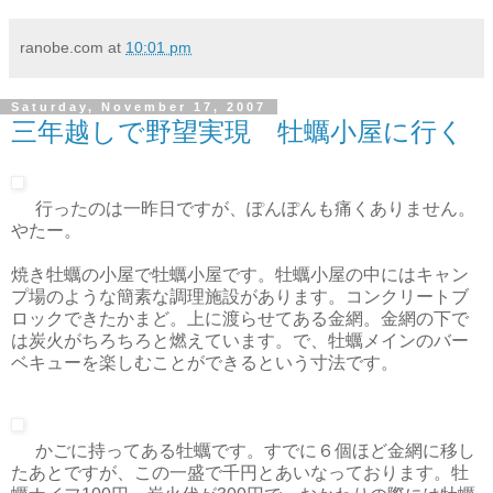
ranobe.com
at
10:01 pm
Saturday, November 17, 2007
三年越しで野望実現 牡蠣小屋に行く
行ったのは一昨日ですが、ぽんぽんも痛くありません。
やたー。
焼き牡蠣の小屋で牡蠣小屋です。牡蠣小屋の中にはキャン
プ場のような簡素な調理施設があります。コンクリートブ
ロックできたかまど。上に渡らせてある金網。金網の下で
は炭火がちろちろと燃えています。で、牡蠣メインのバー
ベキューを楽しむことができるという寸法です。
かごに持ってある牡蠣です。すでに６個ほど金網に移し
たあとですが、この一盛で千円とあいなっております。牡