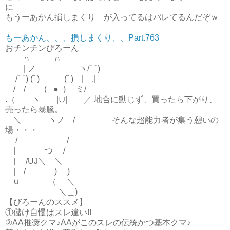
に
もうーあかん損しまくり が入ってるはバレてるんだぞｗ
もーあかん、、、損しまくり、、Part.763
おチンチンびろーん
∩＿＿＿∩
| ノ ヽ/⌒)
/⌒) (ﾟ) (ﾟ) | .|
/ / ( _●_) ミ/
.（ ヽ |∪| ／ 地合に動じず、買ったら下がり、
売ったら暴騰。
＼ ヽノ / そんな超能力者が集う憩いの
場・・・
/ /
| _つ /
| /UJ＼ ＼
| / ) )
∪ （ ＼
＼＿)
【びろーんのススメ】
①儲け自慢はスレ違い!!
②AA推奨クマ♪AAがこのスレの伝統かつ基本クマ♪