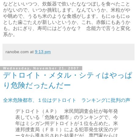
などといいつつ、炊飯器で炊いたななつぼしを食べたこと
がないので、いつか挑戦します。なんていうか、米粒がや
や眺めで、うるち米のような食感がします。もにゅもにゅ
とした歯ごたえが新しいというか、これ、赤飯にもあうか
も。おにぎり、寿司にはどうかな？ 念能力で言うと変化
系か。
ranobe.com
at
9:13 pm
Wednesday, November 21, 2007
デトロイト・メタル・シティはやっぱ
り危険だったんだー
全米危険都市、１位はデトロイト ランキングに批判の声
デトロイト（ＡＰ） 米民間調査会社が毎年発
表している「危険な都市」のランキングで、今
年はミシガン州デトロイトが１位を占めた。米
連邦捜査局（ＦＢＩ）による犯罪発生状況のデ
ータから導き出された結果だが、専門家からは