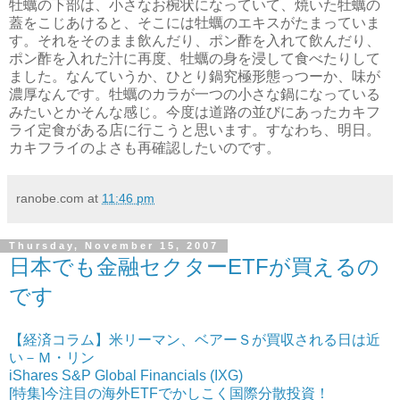
牡蠣の下部は、小さなお椀状になっていて、焼いた牡蠣の
蓋をこじあけると、そこには牡蠣のエキスがたまっていま
す。それをそのまま飲んだり、ポン酢を入れて飲んだり、
ポン酢を入れた汁に再度、牡蠣の身を浸して食べたりして
ました。なんていうか、ひとり鍋究極形態っつーか、味が
濃厚なんです。牡蠣のカラが一つの小さな鍋になっている
みたいとかそんな感じ。今度は道路の並びにあったカキフ
ライ定食がある店に行こうと思います。すなわち、明日。
カキフライのよさも再確認したいのです。
ranobe.com
at
11:46 pm
Thursday, November 15, 2007
日本でも金融セクターETFが買えるの
です
【経済コラム】米リーマン、ベアーＳが買収される日は近
い－Ｍ・リン
iShares S&P Global Financials (IXG)
[特集]今注目の海外ETFでかしこく国際分散投資！