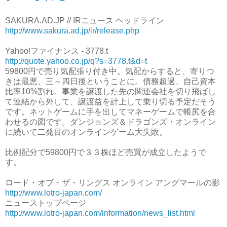
SAKURA.AD.JP // IRニュース ヘッドライン
http://www.sakura.ad.jp/ir/release.php
Yahoo!ファイナンス - 3778.t
http://quote.yahoo.co.jp/q?s=3778.t&d=t
59800円で売り気配張り付き中。気配からすると、寄りつ
きは最悪、三～四日後ということに。債務超過、自己資本
比率10%割れ。事業を譲渡した先の関連会社を切り飛ばし
て連結から外して、譲渡益を計上して乗り切る予定だそう
です。ネットゲームに手を出してマネーゲームで帳尻を合
わせるの図です。ダンジョンズ＆ドラゴンズ・オンライン
に続いて二発目のオンラインゲーム大失敗。
比例配分で59800円で３３株ほど売買が成立したようで
す。
ロード・オブ・ザ・リングス オンライン アングマールの影
http://www.lotro-japan.com/
ニューストップページ
http://www.lotro-japan.com/information/news_list.html