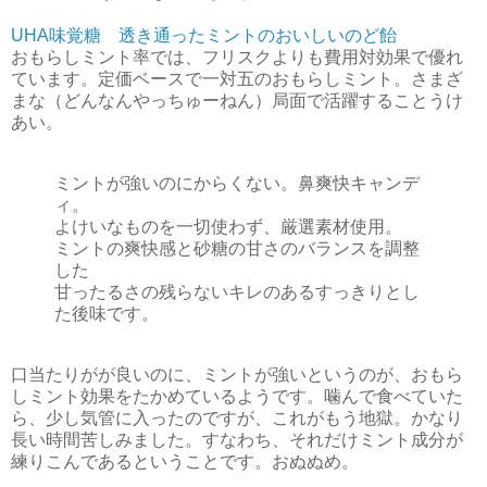
UHA味覚糖 透き通ったミントのおいしいのど飴
おもらしミント率では、フリスクよりも費用対効果で優れ
ています。定価ベースで一対五のおもらしミント。さまざ
まな（どんなんやっちゅーねん）局面で活躍することうけ
あい。
ミントが強いのにからくない。鼻爽快キャンデ
ィ。
よけいなものを一切使わず、厳選素材使用。
ミントの爽快感と砂糖の甘さのバランスを調整
した
甘ったるさの残らないキレのあるすっきりとし
た後味です。
口当たりがが良いのに、ミントが強いというのが、おもら
しミント効果をたかめているようです。噛んで食べていた
ら、少し気管に入ったのですが、これがもう地獄。かなり
長い時間苦しみました。すなわち、それだけミント成分が
練りこんであるということです。おぬぬめ。