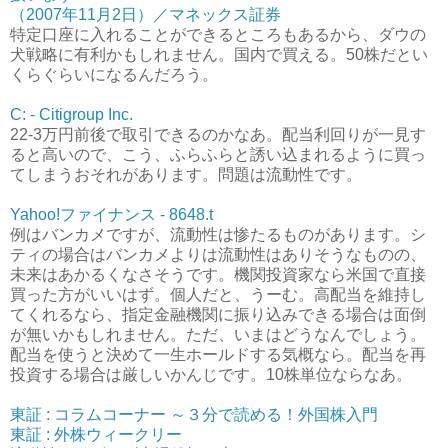
（2007年11月2日）／マネックス証券
特定口座に入れることができるところもあるから、ダウの
犬戦略に有利かもしれません。国内で買える。50株だとい
くらぐらいになるんだろう。
C: - Citigroup Inc.
22-3万円前後で取引できるのかなあ。配当利回りが一見す
ると高いので、こう、ふらふらと誘い込まれるように買っ
てしまうおそれがあります。問題は流動性です。
Yahoo!ファイナンス - 8648.t
例はバンカメですが、流動性は惨たるものがあります。シ
ティの場合はバンカメよりは流動性はありそうなものの、
未来はあかるくなさそうです。機関投資家なら米国で直接
買った方がいいはず。個人だと、うーむ。高配当を維持し
てくれるなら、指定金融機関に振り込みできる場合は面倒
が無いかもしれません。ただ、いまはどうなんでしょう。
配当を使うと決めて一生ホールドする気概なら。配当を再
投資する場合は厳しいかんじです。10株単位ならなあ。
東証 : コラムコーナー ～３分で読める！外国株入門
東証 : 外株ウィークリー