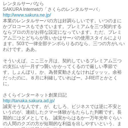
レンタルサーバなら
SAKURA Internetの「さくらのレンタルサーバ」
http://www.sakura.ne.jp/
本業のレンタルサーバの方は好調らしいです。いつのまに
かプロコースもできています。プレミアムを三つ契約する
ならプロの方がお得な設定になっています。ただ、プレミ
アム三つとどちらが良いかはサーバの使用スタイルにより
ます。503で一律全部テンポらりるのなら、三つの方がいい
わけです。ああ。
そういえば、ここ三ヶ月は、契約しているプレミアム三つ
の支払いが一月ずつ襲いかかってくるので厳しい季節で
す。しょんぼり。か、為替変動さえなければッッッ。余裕
だったのに。８月に利確していればー。J-REITとかとく
に。
さくらインターネット創業日記
http://tanaka.sakura.ad.jp/
誠実そうな人です。が、むしろ、ビジネスでは逆に不安と
いうのが、連続したクマー体験がもたらした判断です。長
期的にはダメとしても、誠実からはるか一万年光年ぐらい
の人間のクズの方が短期的な利益を出しやすいという、ま