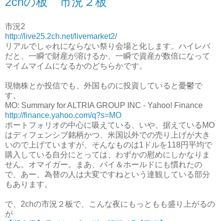
2chの板 市況２板
市況2
http://live25.2ch.net/livemarket2/
リアルでしゃれにならない祭り会場と化します。ハイレバ
だと、一瞬で財産が溶けるか、一瞬で資産が数倍になって
マイムマイムになるかのどちらかです。
現物株とか投信でも、外国ものに投資していると憂鬱で
す。
MO: Summary for ALTRIA GROUP INC - Yahoo! Finance
http://finance.yahoo.com/q?s=MO
ポートフォリオの中心に吸えている、いや、据えているMO
はディフェンシブ銘柄かつ、米国以外での売り上げが大き
いので上げていますが、そんなものは1ドルを118円平均で
購入している自分にとっては、わずかの慰めにしかなりま
せん。オマイガー。まあ、バイ＆ホールドにも慣れたの
で、あー、為替の人は大変ですねという達観している部分
もあります。
で、2chの市況２板で、こんな夜にもっともも盛り上がるの
が