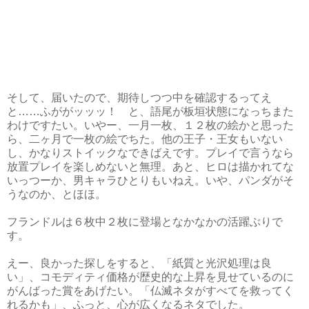
そして、届いたので、期待しつつ中を確認するってえ
と……ふががッッッ！ と、語尾が板垣状態になっちまた
わけですたい。いやー、一月一枚、１２枚の絵かと思った
ら、二ヶ月で一枚の絵でちた。他の王子・王女もいない
し、かなりストイックなできばえです。プレイで言うなら
放置プレイを楽しめないと無理。あと、ヒロは描かれてな
いっつーか、男キャラひとりもいねえ。いや、パンダがそ
うなのか、とほほ。
フランドルは６枚中２枚に登場となかなかの活躍ぶりで
す。
えー、良かった探しをすると、「紙質と光沢処理は良
い」、コモディティ価格が歴史的な上昇を見せているのに
がんばった賞をあげたい。「仏滅ネタがすべてを救ってく
れるかも」、ふっと、心が広くなるネタでした。