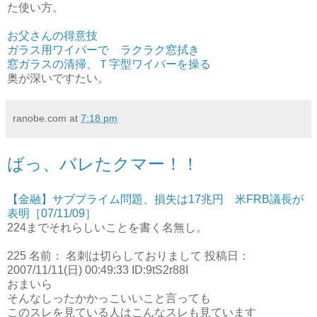
た使い方。
お父さんの得意技
ガラス用ワイパーで ラクラク窓拭き
窓ガラスの清掃、Ｔ字型ワイパーを操る
奥が深いですたい。
ranobe.com
at
7:18 pm
ばっ、バレたクマー！！
【金融】サブプライム問題、損失は17兆円 米FRB議長が
表明［07/11/09］
224までそれらしいことを書く名無し。
225 名前： 名刺は切らしておりまして 投稿日：
2007/11/11(日) 00:49:33 ID:9tS2r88I
おまいら
そんなしったかかっこいいこと言っても
このスレを見ている人はこんなスレも見ています