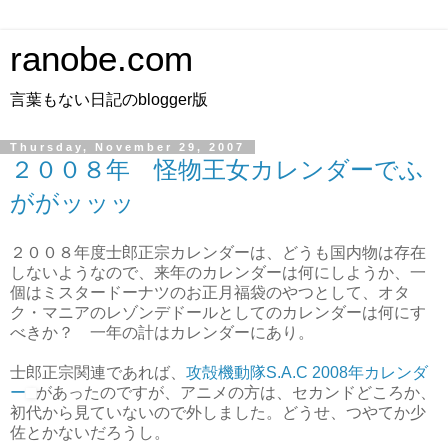
ranobe.com
言葉もない日記のblogger版
Thursday, November 29, 2007
２００８年 怪物王女カレンダーでふ
ががッッッ
２００８年度士郎正宗カレンダーは、どうも国内物は存在
しないようなので、来年のカレンダーは何にしようか、一
個はミスタードーナツのお正月福袋のやつとして、オタ
ク・マニアのレゾンデドールとしてのカレンダーは何にす
べきか？ 一年の計はカレンダーにあり。
士郎正宗関連であれば、
攻殻機動隊S.A.C 2008年カレンダ
ー
があったのですが、アニメの方は、セカンドどころか、
初代から見ていないので外しました。どうせ、つやてか少
佐とかないだろうし。