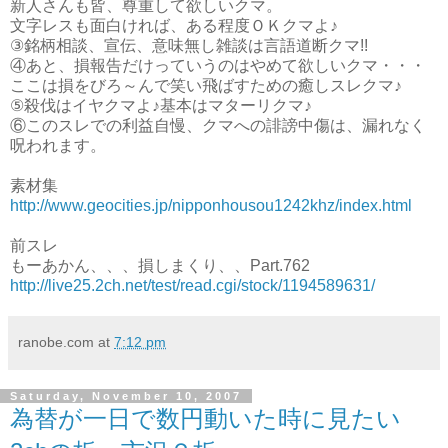
新人さんも皆、尊重して欲しいクマ。
文字レスも面白ければ、ある程度ＯＫクマよ♪
③銘柄相談、宣伝、意味無し雑談は言語道断クマ!!
④あと、損報告だけっていうのはやめて欲しいクマ・・・
ここは損をびろ～んで笑い飛ばすための癒しスレクマ♪
⑤殺伐はイヤクマよ♪基本はマターリクマ♪
⑥このスレでの利益自慢、クマへの誹謗中傷は、漏れなく
呪われます。
素材集
http://www.geocities.jp/nipponhousou1242khz/index.html
前スレ
もーあかん、、、損しまくり、、Part.762
http://live25.2ch.net/test/read.cgi/stock/1194589631/
ranobe.com
at
7:12 pm
Saturday, November 10, 2007
為替が一日で数円動いた時に見たい