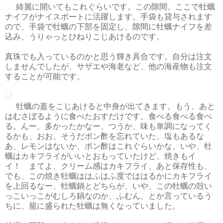
綺麗に開いてもこれぐらいです。この隙間。ここで牡蠣
ナイフがナイスボートに活躍します。手袋も貸与されます
ので、手袋で牡蠣の下部を固定し、隙間に牡蠣ナイフを差
込み、うりゃっとひねりこじあけるのです。
真珠でも入っているのかと思う輝き具合です。自分は注文
しませんでしたが、サザエや海老など、他の海産物も注文
することが可能です。
牡蠣の蓋をこじあけると中身が出てきます。もう、あと
はむさぼるように食べたおすだけです。食べる食べる食べ
る。んー、多かったかなー、つうか、味も単調になってく
るかも、おお、そうだポン酢を忘れていた、塩もあるな
あ、レモンはないか、ポン酢はこれぐらいかな、いや、牡
蠣はカキフライがいいとおもっていたけど、焼きもイ
イ！ まてよ、クリーム感はカキフライ、あと保存性も、
でも、この焼き牡蠣ははふはふ度でははるかにカキフライ
を上回るなー、牡蠣鍋とどちらが、いや、この牡蠣の殻い
っこいっこがむしろ鍋なのか、ふむん、とか言っているう
ちに、籠に盛られた牡蠣は無くなっていました。