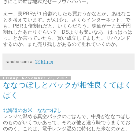
さにこの世は地獄だぜーフウハハハー。
えー、実PBRが１倍割れしたら買おうかなとか、あほなこ
とを考えています。がんばれ、さくらインターネット。で
も、PBR１倍割れだと、いくらだろう。株価が一万五千円
割れしたあたりぐらい？ DSよりも安いなあ、はっはっは
っ。とか言っていたら、買い成立してました。リバウンド
するのか、また売り残しがあるので垂れていくのか。
ranobe.com
at
12:51 pm
Friday, November 23, 2007
ななつぼしとパックが相性良くてぱく
ぱく
北海道のお米 ななつぼし
レンジで温める真空パックのごはんで、中身がななつぼし
のものがいくつかあって、それが他と違う味でうまくてお
ののく。これは、電子レンジ温めに特化した米なのかと。