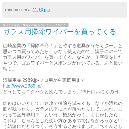
ranobe.com
at
11:16 pm
Sunday, November 11, 2007
ガラス用掃除ワイパーを買ってくる
山崎産業の「掃除革命！」と称する道具がうそくさー、と
思いつつ買ってみたら、かなり使えたので、調子にのって
ガラス用のワイパーを買ってくる。なんか、Ｔ字型をした
やつで、ゴムワイパーとスポンジが付いている。あと長い
柄も。
清掃用品,2989.jp-プロ用から家庭用まで
http://www.2989.jp/
どうしてもニクハクと読んでしまう。29日はおにくの日。
肉迫はいいとして、速攻で掃除を試みるも、なぜか汚れの
筋が残ったり、ガラスの下に水が落ちたりして、あれ、こ
れって室外専用？ という、疑惑がわく。もしかしたら、
これは、ちゃんとした使い方があるのではなかろうかとい
う結論にたどりつく。そうするとありました。ちゃんとし