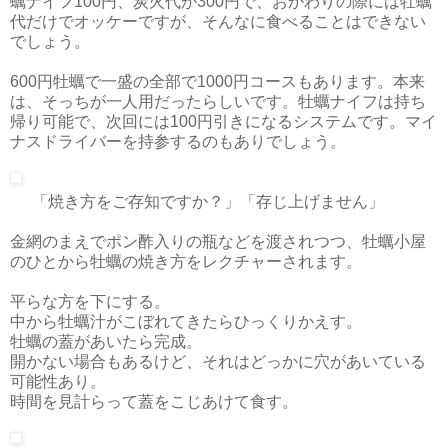
蠣ナイフ100円、炭火代が300円で、おかわりの際には牡蠣
代だけでオッケーですが、そんなに食べることはできない
でしょう。
600円牡蠣で一盛の全部で1000円コースもあります。本来
は、そっちが一人用だったらしいです。牡蠣ナイフは持ち
帰り可能で、次回には100円引きになるシステムです。マイ
ナスドライバーを持参するのもありでしょう。
「焼き方をご存知ですか？」「存じ上げません」
金網のまえでポン酢入りの瓶などを渡されつつ、牡蠣小屋
のひとから牡蠣の焼き方をレクチャーされます。
平らな方を下にする。
中から牡蠣汁がこぼれてきたらひっくりかえす。
牡蠣の蓋があいたら完成。
開かない場合もあるけど、それはどっかに穴があいている
可能性あり。
時間を見計らって蓋をこじあけて食す。