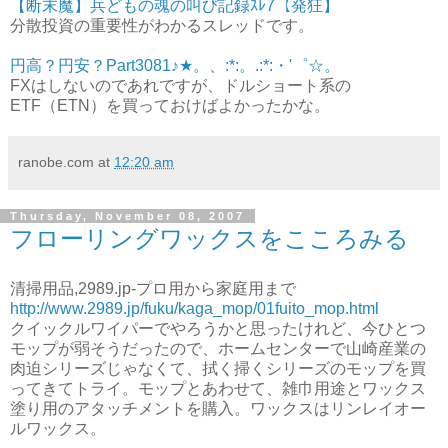
【断末魔】兵どもの魂の叫び記録ｽﾚ7【発狂】
分散投資の重要性がわかるスレッドです。
円高？円安？Part3081♪★。、:*:。.:*:・'゜☆。
FXはしないのであれですが、ドルショート系の
ETF（ETN）を買っておけばよかったかな。
ranobe.com
at
12:20 am
Thursday, November 08, 2007
フローリングワックスをこころみる
清掃用品,2989.jp-プロ用から家庭用まで
http://www.2989.jp/fuku/kaga_mop/01fuito_mop.html
クイックルワイパーでやろうかと思ったけれど、今ひとつ
モップが弱そうだったので、ホームセンターで山崎産業の
肉迫シリーズじゃなくて、拭く掃くシリーズのモップを買
ってきてトライ。モップとあわせて、雑巾用途とワックス
塗り用のアタッチメントを購入。ワックスはリンレイオー
ルワックス。