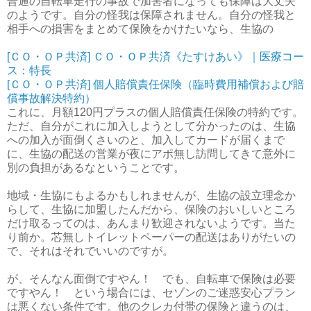
普通の自転車走行の事故で加害者になっても保障は大丈夫
のようです。自分の怪我は保障されません。自分の怪我と
相手への損害をまとめて保険をかけたいなら、生協の
[ＣＯ・ＯＰ共済] ＣＯ・ＯＰ共済《たすけあい》｜医療コー
ス：特長
[ＣＯ・ＯＰ共済] 個人賠償責任保険（臨時費用補償および賠
償事故解決特約）
これに、月額120円プラスの個人賠償責任保険の特約です。
ただ、自分がこれに加入しようとして分かったのは、生協
への加入が面倒くさいのと、加入してカードが届くまで
に、生協の配送の営業が夜にアポ無し訪問してきて意外に
別の負担があるなということです。
地域・生協にもよるかもしれませんが、生協の設立理念か
らして、生協に加盟したんだから、保険のおいしいところ
だけ取るってのは、あんまり歓迎されないようです。当た
り前か。芯無しトイレットペーパーの配送はありがたいの
で、それはそれでいいのですが。
が、そんなん面倒ですやん！ でも、自転車で保険は必要
ですやん！ という場合には、セゾンのご迷惑安心プラン
は悪くない条件です。他のクレカ付帯の保険と違うのは、