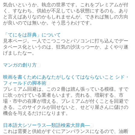
気合いというか、執念の世界です。これをプレミアムが付
く、すなわち、供給が不足している状態にするのも、あり
と言えばありなのかもしれませんが、できれば無しの方向
が良いのでは無いか。そう思うわけです。
「てにをは辞典」について
見本ページ。一人でこつこつとパソコンに打ち込んでデー
タベース化というのは、狂気の沙汰っつーか、よくやり遂
げましたなー。
マンガの創り方
映画を書くためにあなたがしなくてはならないこと シド・
フィールドの脚本術
プレミアム回避は、この２冊は踏ん張っている模様。すで
に吹っかけている業者もいます。売れる、増刷する、市
場・市中の在庫が増える、プレミアムが付くことを回避で
きる。このサイクルが回せないと、せどり屋さんに儲けの
機会を与えるだけになります。
日本語大シソーラス―類語検索大辞典―
これは需要と供給がすぐにアンバランスになるので、油断