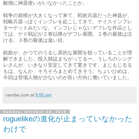
敵側に神器使いがいなかったことか。
戦争の規模が大きくなって来て、戦術兵器だった神器が、
戦略兵器っぽくインフレを起こしてきて、ナイスインフレ
ターゲットみたいな。インフレじゃないデフレな作品とし
ては、ゲド戦記が２巻以降がデフレ展開。２巻の最後は泣
ける。３巻の最後は遠い目。
銃姫が、かつてのうるし原的な展開を狙っていることが理
解できました。投入雑誌まちがってるー。うしろのシンデ
レさんが、いきなり安定してきて驚きです。まじもじるる
もは、なんか、そろそろまとめてきそう。ちょいひめは、
今回は登場人物が少ないのが良い方向に働いていました。
ranobe.com
at
9:55 pm
Sunday, October 24, 2010
roguelikeの進化が止まっていなかった
わけで