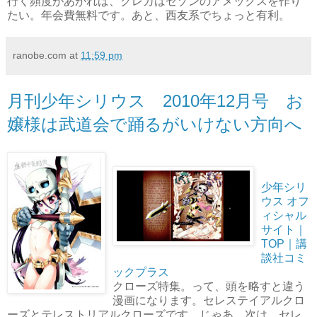
行く頻度があがれば、クレカはセゾンのアメックスを作り
たい。年会費無料です。あと、西友系でちょっと有利。
ranobe.com
at
11:59 pm
月刊少年シリウス 2010年12月号 お
嬢様は武道会で踊るがいけない方向へ
少年シリ
ウス オフ
ィシャル
サイト｜
TOP｜講
談社コミ
ックプラス
クローズ特集。って、頭を略すと違う
漫画になります。セレステイアルクロ
ーズとテレストリアルクローズです。じゃあ、次は、セレ