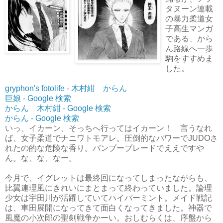
タヌーン連載
の暴力柔道女
子高生マンガ
である、から
ん路線へ一歩
駒をすすめま
した。
gryphon's fotolife - 木村紺 からん
巨娘 - Google 検索
からん 木村紺 - Google 検索
からん - Google 検索
いっ、イカーン、そっちへ行ってはイカーン！ 言うなれ
ば、女子柔道でナニワトモアレ。圧倒的なパワーでJUDOさ
れたの的な危険な香り。バンブーブレードでええですや
ん。な、な、なー。
今月で、イグレットは最終回になってしまったながらも、
比翼連理風にきれいにまとまって終わっていました。論理
少女は宇田川が活躍していてハイパーミント。メイド戦記
は、車田展開になってきて面白くなってきました。神器で
風魔の小次郎の聖剣戦争かーい。おしむらくは、序盤から