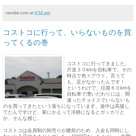
ranobe.com
at
9:52 pm
コストコに行って、いらないものを買
ってくるの巻
コストコに行ってきました。
片道３０kmを自転車で。その
時点で色々アウト。言うて
も、足がなかったんです！
というわけで、往復６０kmを
自転車で漕いだわりには、間
違ったチョイスでいらないも
のを買ってきたという落ちになっています。途中は高揚し
てたんですけど、家にかえって冷静になるとガッカリと
か、そんな感じ。
コストコは会員制の卸売りが建前のため、入会も同時にし