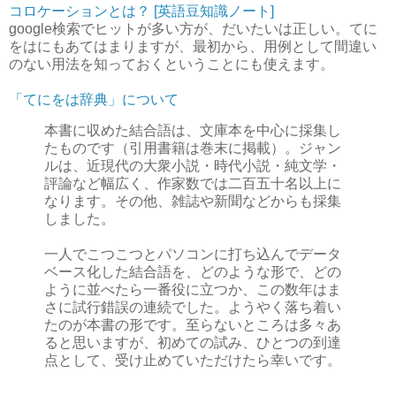
コロケーションとは？ [英語豆知識ノート]
google検索でヒットが多い方が、だいたいは正しい。てに
をはにもあてはまりますが、最初から、用例として間違い
のない用法を知っておくということにも使えます。
「てにをは辞典」について
本書に収めた結合語は、文庫本を中心に採集し
たものです（引用書籍は巻末に掲載）。ジャン
ルは、近現代の大衆小説・時代小説・純文学・
評論など幅広く、作家数では二百五十名以上に
なります。その他、雑誌や新聞などからも採集
しました。
一人でこつこつとパソコンに打ち込んでデータ
ベース化した結合語を、どのような形で、どの
ように並べたら一番役に立つか、この数年はま
さに試行錯誤の連続でした。ようやく落ち着い
たのが本書の形です。至らないところは多々あ
ると思いますが、初めての試み、ひとつの到達
点として、受け止めていただけたら幸いです。