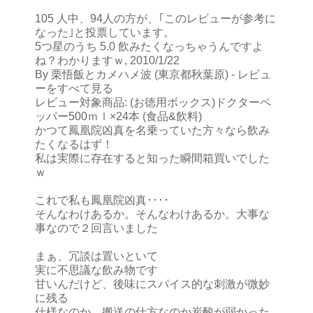
105 人中、94人の方が、｢このレビューが参考に
なった｣と投票しています。
5つ星のうち 5.0 飲みたくなっちゃうんですよ
ね？わかりますｗ, 2010/1/22
By 栗悟飯とカメハメ波 (東京都秋葉原) - レビュ
ーをすべて見る
レビュー対象商品: (お徳用ボックス)ドクターペ
ッパー500ｍｌ×24本 (食品&飲料)
かつて鳳凰院凶真を名乗っていた方々なら飲み
たくなるはず！
私は実際に存在すると知った瞬間箱買いでした
ｗ
これで私も鳳凰院凶真････
そんなわけあるか。そんなわけあるか。大事な
事なので２回言いました
まぁ、冗談は置いといて
実に不思議な飲み物です
甘いんだけど、後味にスパイス的な刺激が微妙
に残る
仕様なのか、搬送の仕方なのか炭酸が弱かった