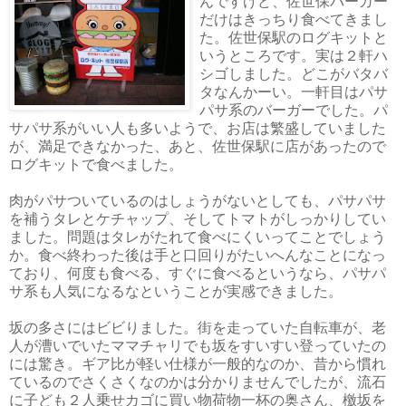
んですけど、佐世保バーガー
だけはきっちり食べてきまし
た。佐世保駅のログキットと
いうところです。実は２軒ハ
シゴしました。どこがバタバ
タなんかーい。一軒目はパサ
パサ系のバーガーでした。パ
サパサ系がいい人も多いようで、お店は繁盛していました
が、満足できなかった、あと、佐世保駅に店があったので
ログキットで食べました。
肉がパサついているのはしょうがないとしても、パサパサ
を補うタレとケチャップ、そしてトマトがしっかりしてい
ました。問題はタレがたれて食べにくいってことでしょう
か。食べ終わった後は手と口回りがたいへんなことになっ
ており、何度も食べる、すぐに食べるというなら、パサパ
サ系も人気になるなということが実感できました。
坂の多さにはビビりました。街を走っていた自転車が、老
人が漕いでいたママチャリでも坂をすいすい登っていたの
には驚き。ギア比が軽い仕様が一般的なのか、昔から慣れ
ているのでさくさくなのかは分かりませんでしたが、流石
に子ども２人乗せカゴに買い物荷物一杯の奥さん、檄坂を