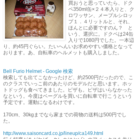
買おうと思っていたら、ドク
ペ350ml缶×２４本入りと、ク
ロワッサン、メープルシロッ
プ１．４リットルと、それ、
ほんとに必要ですのん？ と
いう、選択に。ドクペは24缶
入りで1080円でした。一本辺
り、約45円ぐらい。たいへんいお求めやすい価格となって
おります。あ、自転車のヘルメットも購入しました。
Bell Furio Helmet - Google 検索
検索しても出てこなかったけど、約2500円だったので、こ
のクラスでいっこ前のあたりのモデルだと思います。ホッ
トドッグも食べてきました。ピザも。ピザはいらなかった
なという。今度はベーグルを買いに自転車で行こうという
予定です。運動になるわけです。
170cm、30kgまでなら家までの荷物の送料は500円でし
た。
http://www.saisoncard.co.jp/lineup/ca149.html