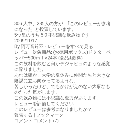
306 人中、285人の方が、｢このレビューが参考
になった｣と投票しています。
5つ星のうち 5.0 不思議な飲み物です,
2009/11/17
By 阿万音鈴羽 - レビューをすべて見る
レビュー対象商品: (お徳用ボックス)ドクターペ
ッパー500ｍｌ×24本 (食品&飲料)
この飲料を飲むと何かデジャビュのような感覚
に陥りました。
あれは確か、大学の夏休みに仲間たちと大きな
陰謀に立ち向かってるような。
苦しかったけど、でもかけがえのない大事なも
のだった気がします。
この飲み物には不思議な魔力があります。
レビューを評価してください
このレビューは参考になりましたか？
報告する | ブックマーク
コメント コメント (7)