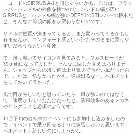
ーロードのSIRRUS A-1と同じぐらいかも。自分は、フラッ
トバーハンドルの外側を持つので、ハンドル幅が広い
SIRRUSと、ハンドル幅が狭いDEFY1のSTIレバーの根本だ
と、そんなに前傾の傾きが変わらないのです。
サドルの位置が決まってくると、また変わってくるかもし
れませんが、コンフォート系という評判そのままに乗りや
すいだろうなという印象。
で、帰り着いてサイコンを見てみると、Maxスピードが
39km/hになってました。そんなに回した覚えはありませ
ん。ショップからの帰り道は上り気味で向かい風だったの
で、これは、危なかったかも。速度出るなー。ヘルメット
をしておいて良かった。
風で目が厳しいなと思っていたら、風が強いのではなく
て、速度が出ていただけだったと。防風効果のあるメガネ
やサングラスも必須のようです。
11月下旬の自転車のイベントにも参加申し込みをしたの
で、イベントで乗り回せるように練習したいと思います。
ヘルメットも新しいのにしようかな。