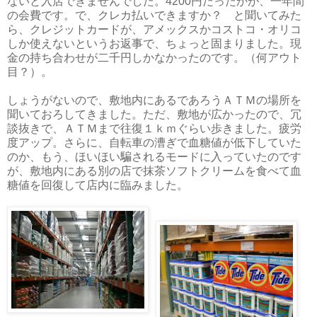
ないと入店できませんでした。4200円だったかが、一年間
の会費です。で、クレカ払いできますか？ と聞いてみた
ら、クレジットカードが、アメックスかコストコ・オリコ
しか使えないというお返事で、ちょっと固まりました。現
金の持ち合わせが二千円しかなかったのです。（何アウト
目？）。
しょうがないので、敷地内にあるであろうＡＴＭの場所を
聞いておろしてきました。ただ、敷地が広かったので、冗
談抜きで、ＡＴＭまで往復１ｋｍぐらい歩きました。疲労
度アップ。さらに、自転車の漕ぎで血糖値が低下していた
のか、もう、ほいほい騙されるモードに入っていたのです
が、敷地内にある別の店で抹茶ソフトクリームを食べて血
糖値を回復して店内に臨みました。