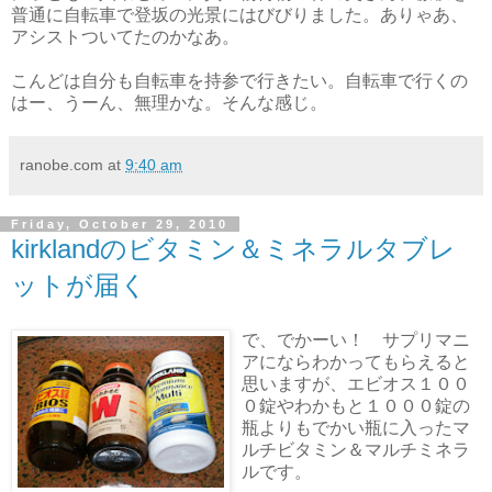
普通に自転車で登坂の光景にはびびりました。ありゃあ、
アシストついてたのかなあ。
こんどは自分も自転車を持参で行きたい。自転車で行くの
はー、うーん、無理かな。そんな感じ。
ranobe.com
at
9:40 am
Friday, October 29, 2010
kirklandのビタミン＆ミネラルタブレ
ットが届く
で、でかーい！ サプリマニ
アにならわかってもらえると
思いますが、エビオス１００
０錠やわかもと１０００錠の
瓶よりもでかい瓶に入ったマ
ルチビタミン＆マルチミネラ
ルです。