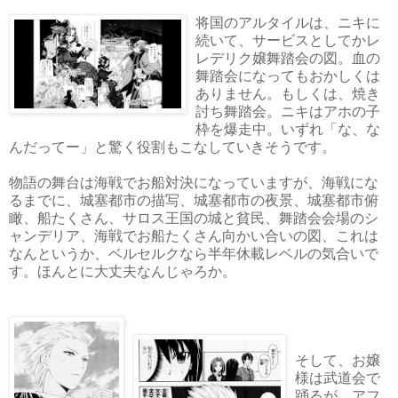
将国のアルタイルは、ニキに
続いて、サービスとしてかレ
レデリク嬢舞踏会の図。血の
舞踏会になってもおかしくは
ありません。もしくは、焼き
討ち舞踏会。ニキはアホの子
枠を爆走中。いずれ「な、な
んだってー」と驚く役割もこなしていきそうです。
物語の舞台は海戦でお船対決になっていますが、海戦にな
るまでに、城塞都市の描写、城塞都市の夜景、城塞都市俯
瞰、船たくさん、サロス王国の城と貧民、舞踏会会場のシ
ャンデリア、海戦でお船たくさん向かい合いの図、これは
なんというか、ベルセルクなら半年休載レベルの気合いで
す。ほんとに大丈夫なんじゃろか。
そして、お嬢
様は武道会で
踊るが、アフ