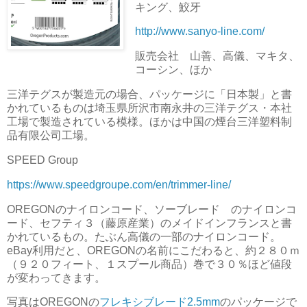
キング、鮫牙
http://www.sanyo-line.com/
販売会社 山善、高儀、マキタ、
コーシン、ほか
三洋テグスが製造元の場合、パッケージに「日本製」と書
かれているものは埼玉県所沢市南永井の三洋テグス・本社
工場で製造されている模様。ほかは中国の煙台三洋塑料制
品有限公司工場。
SPEED Group
https://www.speedgroupe.com/en/trimmer-line/
OREGONのナイロンコード、ソーブレード のナイロンコ
ード、セフティ３（藤原産業）のメイドインフランスと書
かれているもの。たぶん高儀の一部のナイロンコード。
eBay利用だと、OREGONの名前にこだわると、約２８０ｍ
（９２０フィート、１スプール商品）巻で３０％ほど値段
が変わってきます。
写真はOREGONの
フレキシブレード2.5mm
のパッケージで