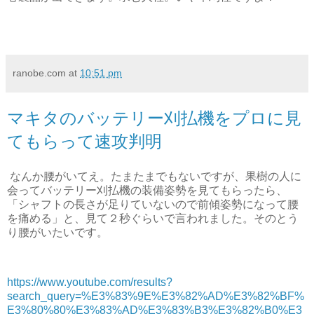
ranobe.com
at
10:51 pm
マキタのバッテリー刈払機をプロに見
てもらって速攻判明
なんか腰がいてえ。たまたまでもないですが、果樹の人に
会ってバッテリー刈払機の装備姿勢を見てもらったら、
「シャフトの長さが足りていないので前傾姿勢になって腰
を痛める」と、見て２秒ぐらいで言われました。そのとう
り腰がいたいです。
https://www.youtube.com/results?
search_query=%E3%83%9E%E3%82%AD%E3%82%BF%
E3%80%80%E3%83%AD%E3%83%B3%E3%82%B0%E3