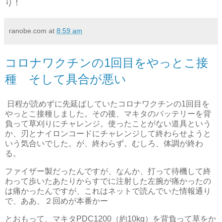
り！
ranobe.com
at
8:59 am
コロナワクチンの1回目をやっとこ接
種 そして具合が悪い
日程が読めずに先延ばしていたコロナワクチンの1回目を
やっとこ接種しました。その後、マキタのバッテリーを背
負って草刈りにチャレンジ。使ったことがない道具という
か、刃とナイロンコードにチャレンジして終わらせようと
いう気合いでした。が、終わらず。むしろ、体調が終わ
る。
ファイザー製だったんですが、なんか、打って待機して終
わって歩いたあたりからすでに注射した左腕が痛かったの
は痛かったんですが、これはネットで読んでいた情報通り
で、ああ、２回めが本番かー
とおもって、マキタPDC1200（約10kg）を背負って草をか