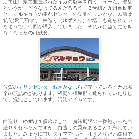
店で山口県で製造されたイカの塩辛を買う。うーん、混乱
というか、どうなってるんだろろう。３号線と九州自動車
と、マルキョウの集配センターの立地のせいかな。以前は
筑前深江店内で、白造り（ゆず入り）の塩辛も造られてい
たようで、何回か購入していました。それが目当てにでき
なくなったのは残念。
佐賀の
マリンセンターおさかなむら
で売っているイカの塩
辛の瓶詰めがあります。福岡の糟屋郡で造られていたりし
て、混沌としています。混沌のイカです。
白造り ゆずは１個冷凍して、賞味期限の一番短かった白
造りを食べたんですが、白造りの罠があることを忘れてい
ました。みょうに甘いタイプでした。ゆず入りだと緩和で