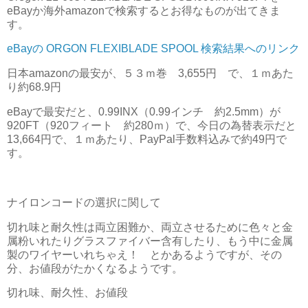
eBayか海外amazonで検索するとお得なものが出てきま
す。
eBayの ORGON FLEXIBLADE SPOOL 検索結果へのリンク
日本amazonの最安が、５３ｍ巻 3,655円 で、１ｍあた
り約68.9円
eBayで最安だと、0.99INX（0.99インチ 約2.5mm）が
920FT（920フィート 約280ｍ）で、今日の為替表示だと
13,664円で、１ｍあたり、PayPal手数料込みで約49円で
す。
ナイロンコードの選択に関して
切れ味と耐久性は両立困難か、両立させるために色々と金
属粉いれたりグラスファイバー含有したり、もう中に金属
製のワイヤーいれちゃえ！ とかあるようですが、その
分、お値段がたかくなるようです。
切れ味、耐久性、お値段