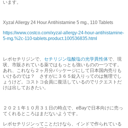
います。
Xyzal Allergy 24 Hour Antihistamine 5 mg., 110 Tablets
https://www.costco.com/xyzal-allergy-24-hour-antihistamine-
5-mg.%2c-110-tablets.product.100536835.html
レボセチリジンで、
セチリジン塩酸塩の光学異性体
で、現
状、市販されている薬ではもっとも強いものの一つです。
あれ、これなら２ヶ月分パッケージにして日本国内売りも
いけるのでは？ さすがに３６５錠入りってのは無理でし
ょうけど。コストコ会員に復活しているのでリクエストだ
けは出しておきたい。
２０２１年１０月３１日の時点で、eBayで日本向けに売っ
てくれるところはまだないようです。
レボセチリジンってことだけなら、インドで作られている