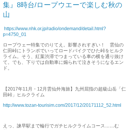
集』8時台/ロープウエーで楽しむ秋の
山
https://www.nhk.or.jp/radio/ondemand/detail.html?
p=4750_01
ロープウェー特集でのりてえ。影響されすぎい！ 雲仙の
仁田峠にトランポでいってロードバイクでひた峠をヒルク
ライム。そう、紅葉渋滞でつまっている車の横を通り抜け
て。でも、下りでは自動車に煽られて泣きそうになるエン
ド。
【2017年11月・12月雲仙外海旅】九州屈指の超級山岳「仁
田峠」ヒルクライム
http://www.tozan-tourisim.com/2017/12/20171112_52.html
えっ、諫早駅まで輪行でガチヒルクライムコース……む