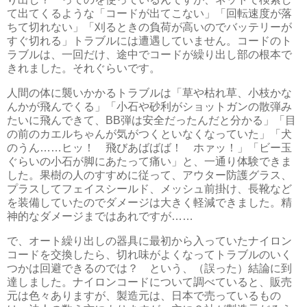
て出てくるような「コードが出てこない」「回転速度が落
ちて切れない」「刈るときの負荷が高いのでバッテリーが
すぐ切れる」トラブルには遭遇していません。コードのト
ラブルは、一回だけ、途中でコードが繰り出し部の根本で
きれました。それぐらいです。
人間の体に襲いかかるトラブルは「草や枯れ草、小枝かな
んかが飛んでくる」「小石や砂利がショットガンの散弾み
たいに飛んできて、BB弾は安全だったんだと分かる」「目
の前のカエルちゃんが気がつくといなくなっていた」「犬
のうん……ヒッ！ 飛びあばばば！ ホァッ！」「ビー玉
ぐらいの小石が脚にあたって痛い」と、一通り体験できま
した。果樹の人のすすめに従って、アウター防護グラス、
プラスしてフェイスシールド、メッシュ前掛け、長靴など
を装備していたのでダメージは大きく軽減できました。精
神的なダメージまではあれですが……
で、オート繰り出しの器具に最初から入っていたナイロン
コードを交換したら、切れ味がよくなってトラブルのいく
つかは回避できるのでは？ という、（誤った）結論に到
達しました。ナイロンコードについて調べていると、販売
元は色々ありますが、製造元は、日本で売っているもの