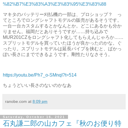
%82%B7%E3%83%A3%E3%83%95%E3%83%88
マキタのバッテリー刈払機の一部は、プロショップ？ っ
てところでロングシャフトモデルの販売があるそうです。
一台一台カスタムするとかなんとか。どこにあるかも分か
りません。福岡だとありそうですが……持ち込みで
MUR201CZをロングシャフト化してもらえんじゃろか……
スプリットモデルを買っていたほうが良かったのかな。ぐ
ったり。スプリットモデルは延長パイプを挟むと、ばかっ
ぽい長さにまでできるようです。剛性たりなさそう。
https://youtu.be/Ph7_o-SMnqI?t=514
ちょうどいい長さのないのかなあ
ranobe.com
at
8:09 pm
Saturday, October 16, 2021
石丸謙二郎の山カフェ『秋のお便り特