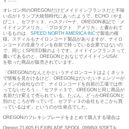
オレゴン州のOREGONだけどメイドインフランスだと不味
い点がトランプ大統領時代にあったようで、ECHO（やま
びこ）、セフティ３、ハスクバーナ、OREGON表記で「メ
イドインアメリカ」「プロダクト アメリカ」と書かれて
いるものは、
SPEED NORTH AMERICA INC
で製造の模
様。スティルもナイロンコード製品がありますが、ナイロ
ンコードの生産ラインを自前で持っている企業ではないの
で、同じくSPEED製のようです。メイドインフランスって
書いてあるのと、OREGONとおなじでメイドインUSA!
を歌った商品が販売されています。
「OREGONのなんとかというナイロンコードはよくネット
で情報を見かけるけど、OREGONはだいたいチェンソーが
メインの会社なので、ナイロンコードを自前の工場では作
ってないだろう」「セフティ３で、OREGONと同じ商品が
名前だけ変えて売られている。たぶん、どっかOREGONと
別のところが作っていて、セフティ３の会社もそこから買
っているはず」というのが出発点でした。
OREGONのフレキシブレードをまとめて購入する場合は
Oregon 21-605 FLEXIBLADE SPOOL .099INX 920FTを