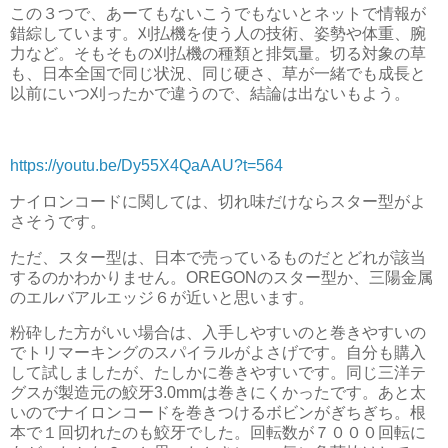
この３つで、あーてもないこうでもないとネットで情報が
錯綜しています。刈払機を使う人の技術、姿勢や体重、腕
力など。そもそもの刈払機の種類と排気量。切る対象の草
も、日本全国で同じ状況、同じ硬さ、草が一緒でも成長と
以前にいつ刈ったかで違うので、結論は出ないもよう。
https://youtu.be/Dy55X4QaAAU?t=564
ナイロンコードに関しては、切れ味だけならスター型がよ
さそうです。
ただ、スター型は、日本で売っているものだとどれが該当
するのかわかりません。OREGONのスター型か、三陽金属
のエルバアルエッジ６が近いと思います。
粉砕した方がいい場合は、入手しやすいのと巻きやすいの
でトリマーキングのスパイラルがよさげです。自分も購入
して試しましたが、たしかに巻きやすいです。同じ三洋テ
グスが製造元の鮫牙3.0mmは巻きにくかったです。あと太
いのでナイロンコードを巻きつけるボビンがぎちぎち。根
本で１回切れたのも鮫牙でした。回転数が７０００回転に