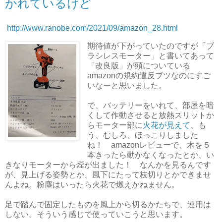
かれているけど
http://www.ranobe.com/2021/09/amazon_28.html
期待値が下がっていたのですが「ブ
ラシレスモーター」と書いてあって
「改良版」が頭についている
amazonの規約違反ブツなのにすご
いなーと思いました。
で、バッテリーをいれて、部屋を暗
くして作動させると放熱スリットか
らモーター部に
火花が見えて
、も
う、むしろ、ほっこりしました
ね！ amazonレビューで、木を５
本きったら動かなくなったとか、い
きなりモーターから煙が出ました！ なんかを見るんです
が、見上げる姿勢とか、風下にたって枝切りとかできませ
んよね。粉塵はいったら火花で燃えかねません。
足で踏んで固定したものを風上から切るかたちで、連用は
しない。そういう感じで使っていこうと思います。