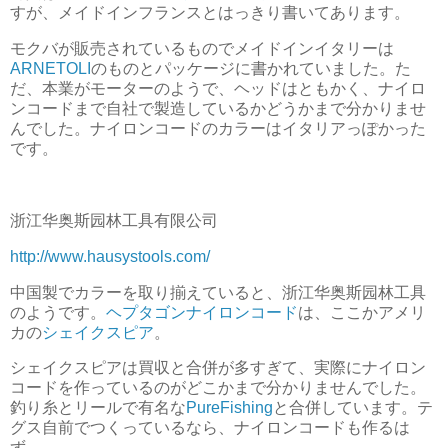
すが、メイドインフランスとはっきり書いてあります。
モクバが販売されているものでメイドインイタリーは
ARNETOLI
のものとパッケージに書かれていました。た
だ、本業がモーターのようで、ヘッドはともかく、ナイロ
ンコードまで自社で製造しているかどうかまで分かりませ
んでした。ナイロンコードのカラーはイタリアっぽかった
です。
浙江华奥斯园林工具有限公司
http://www.hausystools.com/
中国製でカラーを取り揃えていると、浙江华奥斯园林工具
のようです。
ヘプタゴンナイロンコード
は、ここかアメリ
カの
シェイクスピア
。
シェイクスピアは買収と合併が多すぎて、実際にナイロン
コードを作っているのがどこかまで分かりませんでした。
釣り糸とリールで有名な
PureFishing
と合併しています。テ
グス自前でつくっているなら、ナイロンコードも作るは
ず……