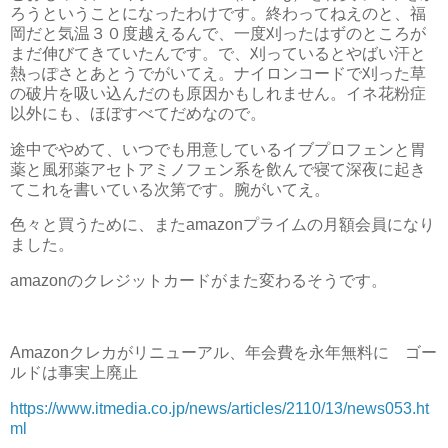
ろうということになったわけです。終わってねえのと、福
岡だと気温３０度越えるんで、一度刈ったはずのところが
まだ伸びてきていたんです。で、刈っているとやばい汗と
熱っぽさとあとうでがいてえ。ナイロンコードで刈った草
の破片を吸い込んだのも原因かもしれません。イネ花粉症
以外にも、ほぼすべてだめなので。
途中でやめて、いつでも用意しているイブプロフェンと胃
薬と風邪薬アセトアミノフェン系を飲んで寝て深夜に起き
てこれを書いている次第です。腕がいてえ。
色々と買うために、またamazonプライムの月額会員になり
ました。
amazonのクレジットカードがまた変わるそうです。
Amazonクレカがリニューアル、年会費を永年無料に ゴー
ルドは事実上廃止
https://www.itmedia.co.jp/news/articles/2110/13/news053.ht
ml