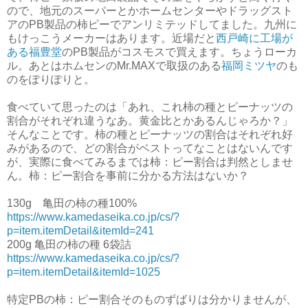
ので、地元のスーパーとかホームセンターやドラッグスト
アのPB製品の柿ピーでアンリミテッドしてました。九州に
もけっこうメーカーはあります。近場だと
西戸崎に工場が
ある福豊堂
のPB製品がコスモスで買えます。ちょうローカ
ル。あとはホムセンのMr.MAXで取扱のある
福岡ミツヤ
のも
のをぽりぽりと。
食べていて思ったのは「あれ、これ柿の種とピーナッツの
割合がそれぞれ違うなあ。黄金比とかあるんじゃろか？」
そんなことです。柿の種とピーナッツの割合はそれぞれ好
みがあるので、どの割合がベストってなことはないんです
が、実際に食べてみるまでは柿：ピー割合は判然としませ
ん。柿：ピー割合を事前に分かる方法はないか？
130g 亀田の柿の種100%
https://www.kamedaseika.co.jp/cs/?
p=item.itemDetail&itemId=241
200g 亀田の柿の種 6袋詰
https://www.kamedaseika.co.jp/cs/?
p=item.itemDetail&itemId=1025
特定PBの柿：ピー割合そのものずばりは分かりませんが、