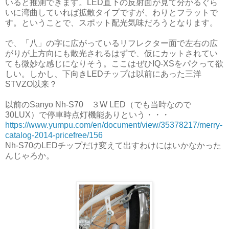
いると推測できます。LED直下の反射面が見て分かるぐら
いに湾曲していれば拡散タイプですが、わりとフラットで
す。ということで、スポット配光気味だろうとなります。
で、「八」の字に広がっているリフレクター面で左右の広
がりが上方向にも散光されるはずで、仮にカットされてい
ても微妙な感じになりそう。ここはぜひIQ-XSをパクって欲
しい。しかし、下向きLEDチップは以前にあった三洋
STVZO以来？
以前のSanyo Nh-S70 ３W LED（でも当時なので
30LUX）で停車時点灯機能ありという・・・
https://www.yumpu.com/en/document/view/35378217/merry-
catalog-2014-pricefree/156
Nh-S70のLEDチップだけ変えて出すわけにはいかなかった
んじゃろか。