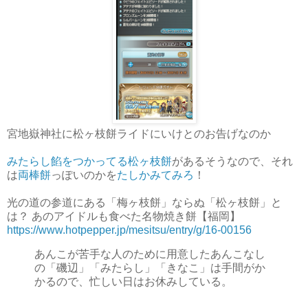
宮地嶽神社に松ヶ枝餅ライドにいけとのお告げなのか
みたらし餡をつかってる松ヶ枝餅
があるそうなので、それ
は
両棒餅
っぽいのかを
たしかみてみろ
！
光の道の参道にある「梅ヶ枝餅」ならぬ「松ヶ枝餅」と
は？ あのアイドルも食べた名物焼き餅【福岡】
https://www.hotpepper.jp/mesitsu/entry/g/16-00156
あんこが苦手な人のために用意したあんこなし
の「磯辺」「みたらし」「きなこ」は手間がか
かるので、忙しい日はお休みしている。