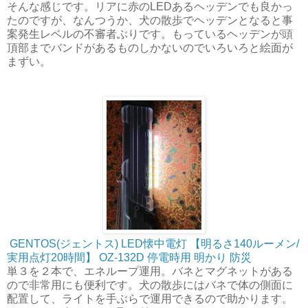
そんな感じです。リアに赤のLEDあるヘッデンでも良かっ
たのですが、なんつうか、犬の散歩でヘッデンとなると事
案発生レベルの不審者ぶりです。もっているヘッデンが頭
頂部までバンドがあるものしかないのでいろいろと絵面が
まずい。
GENTOS(ジェントス) LED懐中電灯 【明るさ140ルーメン/
実用点灯20時間】 OZ-132D 停電時用 明かり 防災
単３を２本で、エネループ運用。バネとマグネットがある
ので非常用にも便利です。犬の散歩にはバネで体の側面に
配置して、ライトを手ぶらで運用できるので助かります。