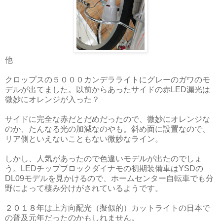
他
クロップスの５０００カンデラライトにグレーのガワのモ
デルが出てました。以前からあったサイドの赤LED漏光は
微妙にオレンジが入った？
サイドに完全な赤だとだめだったので、微妙にオレンジな
のか、たんなる光の加減なのやも。斜め面に設置なので、
リア側といえないこともない微妙なライン。
しかし、人気があったので色違いモデルが出たのでしょ
う。LEDチップブロックダイナモの初期装備車はYSDの
DL09モデルを見かけるので、ホームセンター自転車でも分
野によって棲み分けがされているようです。
２０１８年は上方向配光（擬似的）カットライトの日本で
の普及元年だったのかもしれません。