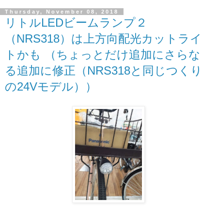
Thursday, November 08, 2018
リトルLEDビームランプ２
（NRS318）は上方向配光カットライ
トかも （ちょっとだけ追加にさらな
る追加に修正（NRS318と同じつくり
の24Vモデル））