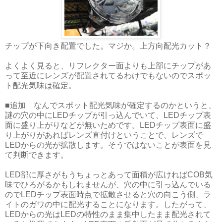
チップが下向き配置でした。マジか。上方向配光カット？
よくよく見ると、リフレクター面よりも上部にチップがあ
って至近にレンズが配置されてるわけでもないのでスポッ
ト配光気味は確定。
■追加 なんでスポット配光気味が確定するのかというと、
謎の穴の中にLEDチップが引っ込んでいて、LEDチップ表
面に盛り上がりなどが無いためです。LEDチップ表面に盛
り上がりがあればレンズ直付けということで、レンズで
LEDからの光が拡散します。そうではないことが表面を見
て判断できます。
LED部に厚さがもうちょっとあって面積が広ければCOB気
味でひろがるかもしれませんが、穴の中に引っ込んでいる
のでLEDチップ表面時点で拡散させると穴の向こう側、ラ
イトのガワの中に配光することになります。したがって、
LEDからの光はLEDの特性のまま集中したまま配光されて