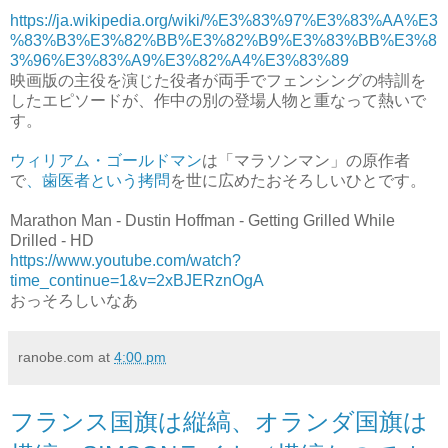
https://ja.wikipedia.org/wiki/%E3%83%97%E3%83%AA%E3
%83%B3%E3%82%BB%E3%82%B9%E3%83%BB%E3%8
3%96%E3%83%A9%E3%82%A4%E3%83%89
映画版の主役を演じた役者が両手でフェンシングの特訓を
したエピソードが、作中の別の登場人物と重なって熱いで
す。
ウィリアム・ゴールドマン
は「マラソンマン」の原作者
で
、歯医者という拷問
を世に広めたおそろしいひとです。
Marathon Man - Dustin Hoffman - Getting Grilled While
Drilled - HD
https://www.youtube.com/watch?
time_continue=1&v=2xBJERznOgA
おっそろしいなあ
ranobe.com
at
4:00 pm
フランス国旗は縦縞、オランダ国旗は