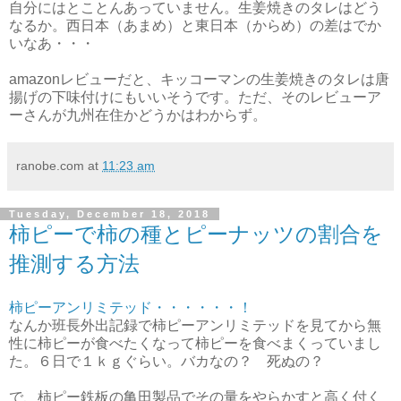
自分にはとことんあっていません。生姜焼きのタレはどう
なるか。西日本（あまめ）と東日本（からめ）の差はでか
いなあ・・・
amazonレビューだと、キッコーマンの生姜焼きのタレは唐
揚げの下味付けにもいいそうです。ただ、そのレビューア
ーさんが九州在住かどうかはわからず。
ranobe.com
at
11:23 am
Tuesday, December 18, 2018
柿ピーで柿の種とピーナッツの割合を
推測する方法
柿ピーアンリミテッド・・・・・・！
なんか班長外出記録で柿ピーアンリミテッドを見てから無
性に柿ピーが食べたくなって柿ピーを食べまくっていまし
た。６日で１ｋｇぐらい。バカなの？ 死ぬの？
で、柿ピー鉄板の亀田製品でその量をやらかすと高く付く