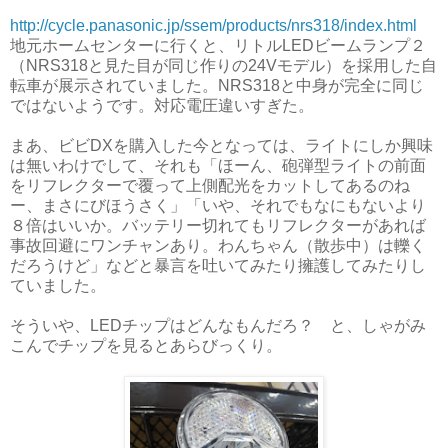
http://cycle.panasonic.jp/ssem/products/nrs318/index.html
地元ホームセンターに行くと、リトルLEDビームランプ２
（NRS318と見た目が同じ作りの24Vモデル）を採用した自
転車が展示されていました。NRS318と中身が完全に同じ
ではないようです。対応電圧違いすぎた。
まあ、ビビDXを購入した今となっては、ライトにしか興味
は無いわけでして、それも「ほーん、砲弾型ライトの前面
をリフレクターで覆って上側配光をカットしてあるのね
ー、まさにびほうさく」「いや、それでもなにもないより
８倍はいいか。バッテリー切れてもリフレクターがあれば
事故回避にワンチャンあり。わんちゃん（散歩中）は轢く
だろうけど」などと暴言を吐いてみたり擁護してみたりし
ていました。
そういや、LEDチップはどんなもんだろ？ と、しゃがみ
こんでチップを見るとあらびっくり。