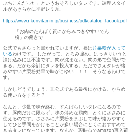
ぶちこんだった」というおそろしいタレです。調理スタイ
ルがあきらかに平野レミ系。
https://www.rikenvitamin.jp/business/pdf/catalog_lacook.pdf
「お肉のたんぱく質にからみつきやすいでん
粉」の働きで
公式でもさらっと書かれていますが、要は
片栗粉が入って
いる
わけです。 したがって、とろみ強め。はっきりいうと
漬け込みには不適です。肉が沈まない。肉の形で空間がで
きる。だから余計にタレを投入する。ただでさえタレが絡
みやすい片栗粉効果で味がこゆい！！！ そうなるわけで
す。
しかしどうでしょう、非公式である最後にかける、からめ
る使い方をすると？
なんと、少量で味が絡む、すんばらしいタレになるので
す。豚肉だけに限らず、味の薄めな鶏肉、とくにささみに
使えるのです。ささみに片栗粉をまぶして味が絡みやすく
してひと手間をかけることが多い場合にとくにおすすめで
きるタレになっています。なんか、現時点でamazon再入荷