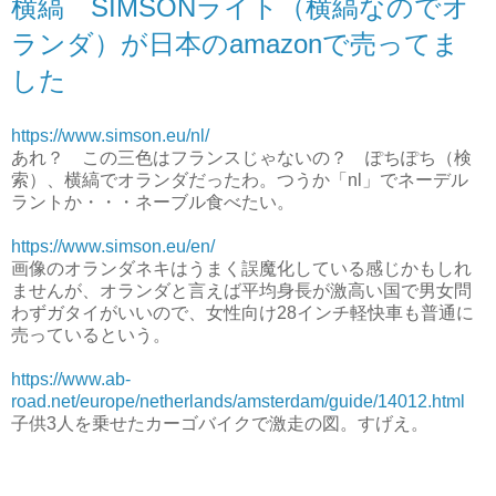
横縞 SIMSONライト（横縞なのでオ
ランダ）が日本のamazonで売ってま
した
https://www.simson.eu/nl/
あれ？ この三色はフランスじゃないの？ ぽちぽち（検
索）、横縞でオランダだったわ。つうか「nl」でネーデル
ラントか・・・ネーブル食べたい。
https://www.simson.eu/en/
画像のオランダネキはうまく誤魔化している感じかもしれ
ませんが、オランダと言えば平均身長が激高い国で男女問
わずガタイがいいので、女性向け28インチ軽快車も普通に
売っているという。
https://www.ab-
road.net/europe/netherlands/amsterdam/guide/14012.html
子供3人を乗せたカーゴバイクで激走の図。すげえ。