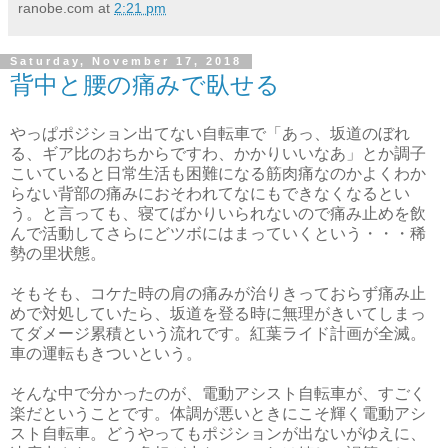
ranobe.com
at
2:21 pm
Saturday, November 17, 2018
背中と腰の痛みで臥せる
やっぱポジション出てない自転車で「あっ、坂道のぼれ
る、ギア比のおちからですわ、かかりいいなあ」とか調子
こいていると日常生活も困難になる筋肉痛なのかよくわか
らない背部の痛みにおそわれてなにもできなくなるとい
う。と言っても、寝てばかりいられないので痛み止めを飲
んで活動してさらにどツボにはまっていくという・・・稀
勢の里状態。
そもそも、コケた時の肩の痛みが治りきっておらず痛み止
めで対処していたら、坂道を登る時に無理がきいてしまっ
てダメージ累積という流れです。紅葉ライド計画が全滅。
車の運転もきついという。
そんな中で分かったのが、電動アシスト自転車が、すごく
楽だということです。体調が悪いときにこそ輝く電動アシ
スト自転車。どうやってもポジションが出ないがゆえに、