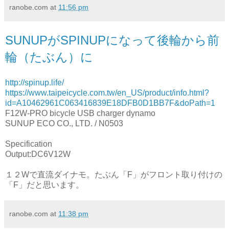
ranobe.com
at
11:56 pm
SUNUPがSPINUPになって後輪から前
輪（たぶん）に
http://spinup.life/
https://www.taipeicycle.com.tw/en_US/product/info.html?
id=A10462961C063416839E18DFB0D1BB7F&doPath=1
F12W-PRO bicycle USB charger dynamo
SUNUP ECO CO., LTD. /
N0503
Specification
Output:DC6V12W
１２Wで直流ダイナモ。たぶん「F」がフロント取り付けの
「F」だと思います。
ranobe.com
at
11:38 pm