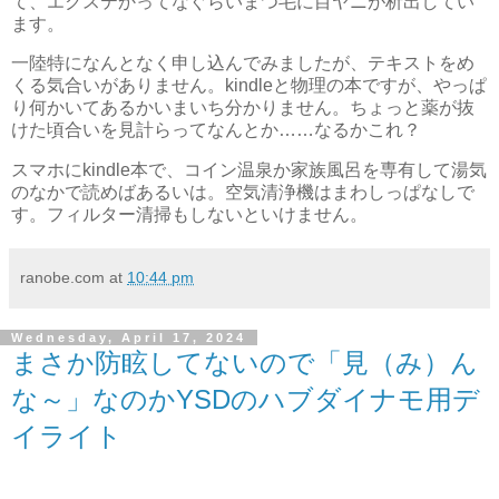
て、エクステかってなぐらいまつ毛に目ヤニが析出してい
ます。
一陸特になんとなく申し込んでみましたが、テキストをめ
くる気合いがありません。kindleと物理の本ですが、やっぱ
り何かいてあるかいまいち分かりません。ちょっと薬が抜
けた頃合いを見計らってなんとか……なるかこれ？
スマホにkindle本で、コイン温泉か家族風呂を専有して湯気
のなかで読めばあるいは。空気清浄機はまわしっぱなしで
す。フィルター清掃もしないといけません。
ranobe.com
at
10:44 pm
Wednesday, April 17, 2024
まさか防眩してないので「見（み）ん
な～」なのかYSDのハブダイナモ用デ
イライト