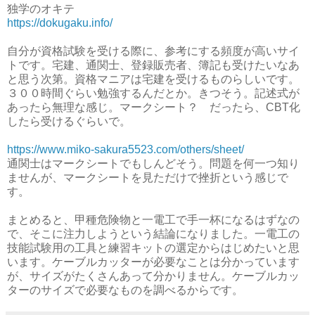
独学のオキテ
https://dokugaku.info/
自分が資格試験を受ける際に、参考にする頻度が高いサイ
トです。宅建、通関士、登録販売者、簿記も受けたいなあ
と思う次第。資格マニアは宅建を受けるものらしいです。
３００時間ぐらい勉強するんだとか。きつそう。記述式が
あったら無理な感じ。マークシート？ だったら、CBT化
したら受けるぐらいで。
https://www.miko-sakura5523.com/others/sheet/
通関士はマークシートでもしんどそう。問題を何一つ知り
ませんが、マークシートを見ただけで挫折という感じで
す。
まとめると、甲種危険物と一電工で手一杯になるはずなの
で、そこに注力しようという結論になりました。一電工の
技能試験用の工具と練習キットの選定からはじめたいと思
います。ケーブルカッターが必要なことは分かっています
が、サイズがたくさんあって分かりません。ケーブルカッ
ターのサイズで必要なものを調べるからです。