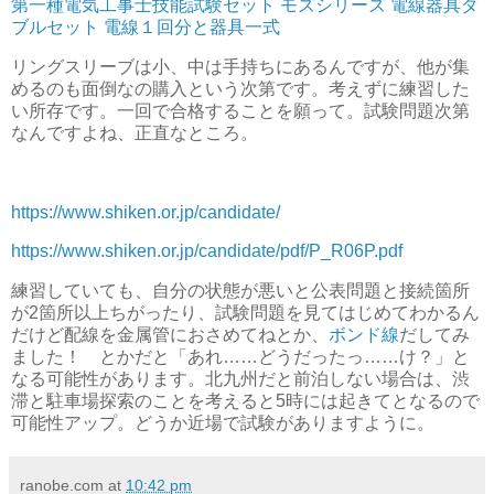
第一種電気工事士技能試験セット モズシリーズ 電線器具ダ
ブルセット 電線１回分と器具一式
リングスリーブは小、中は手持ちにあるんですが、他が集
めるのも面倒なの購入という次第です。考えずに練習した
い所存です。一回で合格することを願って。試験問題次第
なんですよね、正直なところ。
https://www.shiken.or.jp/candidate/
https://www.shiken.or.jp/candidate/pdf/P_R06P.pdf
練習していても、自分の状態が悪いと公表問題と接続箇所
が2箇所以上ちがったり、試験問題を見てはじめてわかるん
だけど配線を金属管におさめてねとか、
ボンド線
だしてみ
ました！ とかだと「あれ……どうだったっ……け？」と
なる可能性があります。北九州だと前泊しない場合は、渋
滞と駐車場探索のことを考えると5時には起きてとなるので
可能性アップ。どうか近場で試験がありますように。
ranobe.com
at
10:42 pm