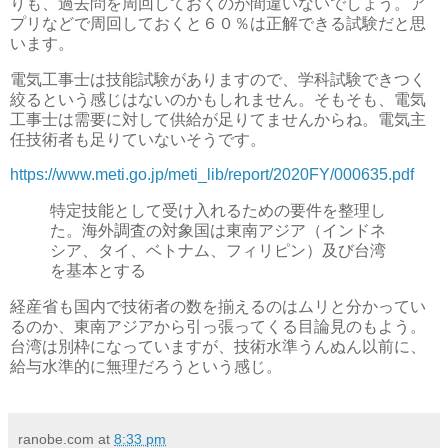
りも、過去問を周回しておくのが間違いないでしょう。ア
プリなどで周回しておくと６０％は正解できる試験だと思
います。
電気工事士は技能試験がありますので、学科試験できつく
絞るという感じはないのかもしれません。そもそも、電気
工事士は需要に対して供給が足りてませんからね。電気主
任技術者も足りていないそうです。
https://www.meti.go.jp/meti_lib/report/2020FY/000635.pdf
特定技能として受け入れるための要件を整理し
た。海外調査の対象国は東南アジア（インドネ
シア、タイ、ベトナム、フィリピン）及び台湾
を基本とする
経産省も国内で技術者の数を揃えるのはムリと分かってい
るのか、東南アジアから引っ張ってくる目論見のもよう。
台湾は別枠になっていますが、技術水準うんぬん以前に、
給与水準的に無理だろうという感じ。
ranobe.com
at
8:33 pm