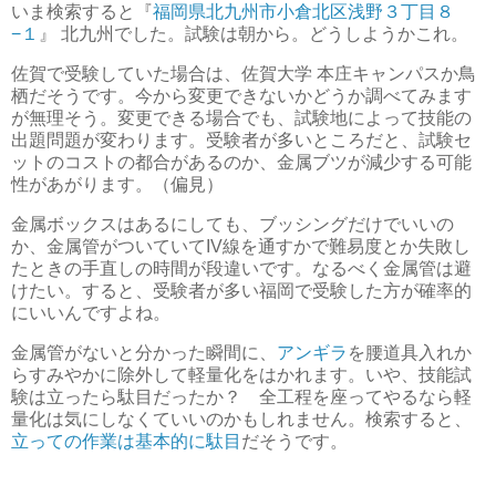
いま検索すると『
福岡県北九州市小倉北区浅野３丁目８
−１
』 北九州でした。試験は朝から。どうしようかこれ。
佐賀で受験していた場合は、佐賀大学 本庄キャンパスか鳥
栖だそうです。今から変更できないかどうか調べてみます
が無理そう。変更できる場合でも、試験地によって技能の
出題問題が変わります。受験者が多いところだと、試験セ
ットのコストの都合があるのか、金属ブツが減少する可能
性があがります。（偏見）
金属ボックスはあるにしても、ブッシングだけでいいの
か、金属管がついていてIV線を通すかで難易度とか失敗し
たときの手直しの時間が段違いです。なるべく金属管は避
けたい。すると、受験者が多い福岡で受験した方が確率的
にいいんですよね。
金属管がないと分かった瞬間に、
アンギラ
を腰道具入れか
らすみやかに除外して軽量化をはかれます。いや、技能試
験は立ったら駄目だったか？ 全工程を座ってやるなら軽
量化は気にしなくていいのかもしれません。検索すると、
立っての作業は基本的に駄目
だそうです。