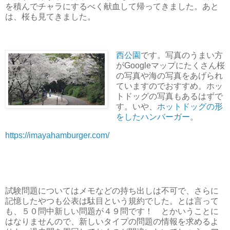
を積んでチャラにするべく献血して帰ってきました。あと
は、桜も見てきました。
西公園
です。写真のうまい方
がGoogleマップにたくさん桜
の写真や海の写真をあげられ
ていますのでおすすめ。ホッ
トドッグの写真もあるはずで
す。いや、
ホットドッグの形
をしたハンバーガー
。
https://imayahamburger.com/
試験問題についてはメモなどの持ち出しは不可で、さらに
記憶したやつも公表は駄目という規約でした。とは言って
も、５０問中新しい問題が４９問です！ とかいうことに
はなりませんので、新しいタイプの問題の情報を求めるよ