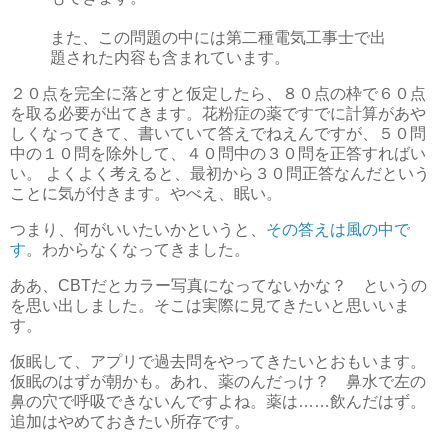
また、この問題の中には第二種電気工事士で出
題された内容も含まれています。
２０点を完全に落とすと仮定したら、８０点の枠で６０点
を取る必要が出てきます。花粉症の薬ですでに計算があや
しくなってきて、書いていて答えでねえんですが、５０問
中の１０問を除外して、４０問中の３０問を正答すればい
い。 よくよく考えると、最初から３０問正答なんだという
ことに気が付きます。やべえ、眠い。
つまり、何がいいたいかというと、
その答えは風の中で
す
。わからなくなってきました。
ああ、CBTだとカラー写真になってないかな？ というの
を思い出しました。そこは実際に見てきたいと思いいま
す。
仮眠して、アプリで過去問をやってきたいとおもいます。
仮眠のはずが朝かも。あれ、薬のんだっけ？ 鼻水で左の
鼻の穴で呼吸できないんですよね。薬は……飲んだはず。
追加はやめておきたい所存です。