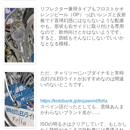
リフレクター兼用タイプもフロストかオ
レンジピール（OP）っぽいレンズと反射
板でド直球幻惑にはならないような配慮
やも。形状も右サイドに取り付ける専用
なので、欧州向けとかはないようです。
すると、防眩もそんなにしないでいいか
なとなる模様。
ただ、チャリツーにハブダイナモと常時
点灯のLEDライトがおすすめなのは間違
いのないところです。
https://kotobank.jp/esjaword/folla
スペイン語だったとしても、意味あんま
かわらないブランド名が……
ISOの明るさはクリアしていて、もしかし
たら防眩がそこまで自転車には要求され