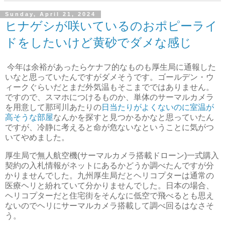
Sunday, April 21, 2024
ヒナゲシが咲いているのおポピーライ
ドをしたいけど黄砂でダメな感じ
今年は余裕があったらケナフ的なものも厚生局に通報した
いなと思っていたんですがダメそうです。ゴールデン・ウ
ィークぐらいだとまだ外気温もそこまでではありません。
ですので、スマホにつけるものか、単体のサーマルカメラ
を用意して那珂川あたりの
日当たりがよくないのに室温が
高そうな部屋
なんかを探すと見つかるかなと思っていたん
ですが、冷静に考えると命が危ないなということに気がつ
いてやめました。
厚生局で無人航空機(サーマルカメラ搭載ドローン)一式購入
契約の入札情報がネットにあるかどうか調べたんですが分
かりませんでした。九州厚生局だとヘリコプターは通常の
医療ヘリと紛れていて分かりませんでした。日本の場合、
ヘリコプターだと住宅街をそんなに低空で飛べるとも思え
ないのでヘリにサーマルカメラ搭載して調べ回るはなさそ
う。