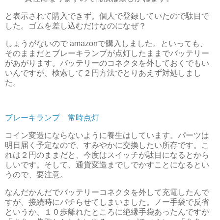
と表示されて購入できず。個人で登録していたので駄目で
した。ゴムを差し込むだけなのになぜ？
しょうがないので amazonで購入しました。といっても、
そのままだとブレーキランプが点灯したままでバッテリー
があがります。バッテリーのコネクタを外しておくでもい
いんですが、検索して２円方法でとりあえず対処しまし
た。
ブレーキランプ 常時点灯
コイン変造にならないように養生はしています。パーツは
明日届く予定なので、すみやかに交換したい所存です。こ
れは２円のままだと、今度はスイッチが駄目になるとから
しいです。そして、通貨変造までしでかすことになるとい
うので、要注意。
なんだかんだでバッテリーコネクタを外して充電したんで
すが、接続時にパチらせてしまいました。ノー手袋で反省
というか、１０歩離れたところに絶縁手袋あったんですが