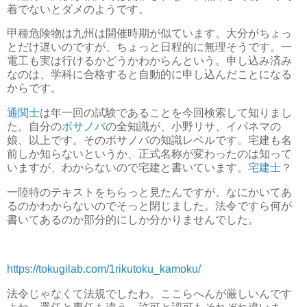
着でないとダメのようです。
甲種危険物は九州は開催時期が似ています。大分がちょっ
とだけ遅いのですが、ちょっと日程的に無理そうです。一
電工も実は行けるかどうかわからんという。申し込み済み
なのは、学科に合格すると自動的に申し込んだことになる
からです。
通関士
は年一回の試験であることを今回検索して知りまし
た。自分の
ボサノバ
の全知識が、小野リサ、イパネマの
娘、以上です。そのボサノバの知識レベルです。宅建も名
前しか知らないというか、正式名称が変わったのは知って
いますが、わからないので宅建と書いています。
宅建士
？
一陸特のテキストをちらっと見たんですが、なにかいてあ
るのかわからないのでそっと閉じました。法令ですら何が
書いてあるのか部分的にしか分かりませんでした。
https://tokugilab.com/1rikutoku_kamoku/
法令じゃなくて法規でしたわ。ここらへんが厳しいんです