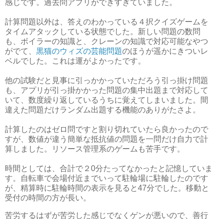
感じです。過去問アプリができすぎていました。
計算問題以外は、答えのわかっている４択クイズゲームを
タイムアタックしている状態でした。新しい問題の数問
も、ボイラーの知識と、クレーンの知識で対応可能なやつ
がでて、
黒猫のウィズの芸能問題
のほうが遥かにきついレ
ベルでした。これは運がよかったです。
他の試験だと見事に引っかかっていただろう引っ掛け問題
も、アプリが引っ掛かかった問題の集中出題まで対応して
いて、数度繰り返しているうちに覚えてしまいました。間
違えた問題だけランダム出題する機能のありがたさよ。
計算したのはゼロ問ですと割り切れていたら良かったので
すが、数値が違う簡単な抵抗値の問題を一問だけ自力で計
算しました。リソース管理系のゲームも苦手です。
時間としては、合計で２0分たってなかったと記憶していま
す。自転車で会場付近までいって駐輪場に駐輪したのです
が、精算時に駐輪時間の表示を見ると47分でした。移動と
受付の時間の方が長い。
苦労するはずが苦労した感じでなくゲンが悪いので、善行