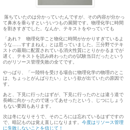
落ちていたのは分かっていたんですが、その内容が分かっ
て鼻水を垂らすといういつもの展開です。物理化学に時間
を割きすぎでした。なんか、テキストをやっていても
「あれ？ 物理化学こと物化に時間がかかりすぎているよ
うな……すすまねえ」とは思っていました。三分野でテキ
ストの最期に配置されている消火性質にとりかかるまでが
遅く、テキストを読み終わったのが試験当日だったという
のがリソース管理失敗の全てです。
やっぱり、「一陸特を受ける場合に物理化学の物理のとこ
は、ちょっとがんばりたい」という欲が出ていたの原因で
す。
あと、下見に行ったはずが、下見に行ったのとは違う道で
長崎に向かったので迷ってあせったという、じつにしょう
もない要因もあります。
次は冬になりそうで、そのころには忘れているはずですの
で、暗記ものは覚え直しになります。
今度はリソース管理
に失敗しないことを信じて！