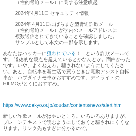
（性的脅迫メール）に関する注意喚起
2024年4月11日 セキュリティ情報
2024年 4月11日にばらまき型脅迫詐欺メール
（性的脅迫メール）が学内のメールアドレスに
複数送信されてきていることを確認しました。
サンプルとして本文の一部を示します。
あなたはハッカーに
狙われている
！ という詐欺メールで
す。 道徳的な観点を超えているとかなんとか。面白かった
です。いや、よくねえわ。騙されないようにしてくださ
い。あと、自転車を新生活で買うときは電動アシスト自転
車か、ハブダイナモ車がおすすめです。デイライトの
HILMOがとくにおすすめ。
https://www.dekyo.or.jp/soudan/contents/news/alert.html
新しい詐欺メールがはやいところ。いろいろありますが、
プレーンテキストで読むようにしておくと騙されにくくな
ります。リンク先もすぎに分かるので。