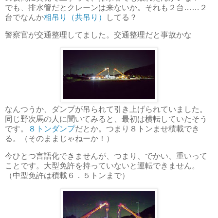
でも、排水管だとクレーンは来ないか。それも２台……２
台でなんか
相吊り（共吊り）
してる？
警察官が交通整理してました。交通整理だと事故かな
なんつうか、ダンプが吊られて引き上げられていました。
同じ野次馬の人に聞いてみると、最初は横転していたそう
です。
８トンダンプ
だとか。つまり８トンませ積載でき
る。（そのままじゃねーか！）
今ひとつ言語化できませんが、つまり、でかい、重いって
ことです。大型免許を持っていないと運転できません。
（中型免許は積載６．５トンまで）