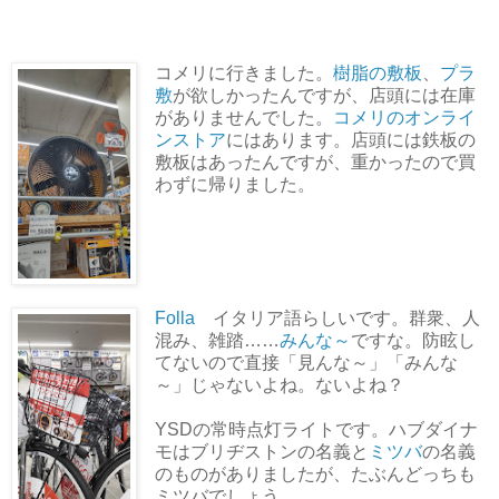
コメリに行きました。
樹脂の敷板
、
プラ
敷
が欲しかったんですが、店頭には在庫
がありませんでした。
コメリのオンライ
ンストア
にはあります。店頭には鉄板の
敷板はあったんですが、重かったので買
わずに帰りました。
Folla
イタリア語らしいです。群衆、人
混み、雑踏……
みんな～
ですな。防眩し
てないので直接「見んな～」「みんな
～」じゃないよね。ないよね？
YSDの常時点灯ライトです。ハブダイナ
モはブリヂストンの名義と
ミツバ
の名義
のものがありましたが、たぶんどっちも
ミツバでしょう。