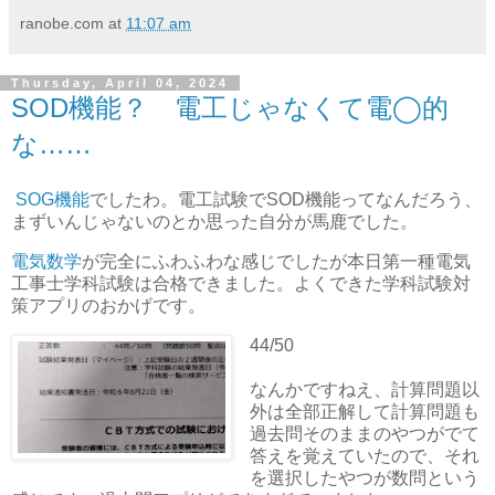
ranobe.com
at
11:07 am
Thursday, April 04, 2024
SOD機能？ 電工じゃなくて電◯的
な……
SOG機能
でしたわ。電工試験でSOD機能ってなんだろう、
まずいんじゃないのとか思った自分が馬鹿でした。
電気数学
が完全にふわふわな感じでしたが本日第一種電気
工事士学科試験は合格できました。よくできた学科試験対
策アプリのおかげです。
44/50
なんかですねえ、計算問題以
外は全部正解して計算問題も
過去問そのままのやつがでて
答えを覚えていたので、それ
を選択したやつが数問という