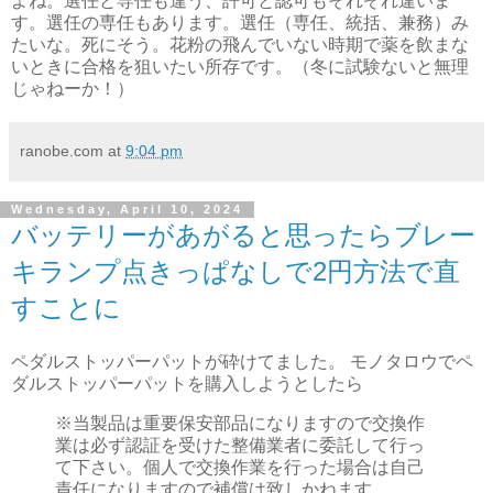
よね。選任と専任も違う、許可と認可もそれぞれ違いま
す。選任の専任もあります。選任（専任、統括、兼務）み
たいな。死にそう。花粉の飛んでいない時期で薬を飲まな
いときに合格を狙いたい所存です。（冬に試験ないと無理
じゃねーか！）
ranobe.com
at
9:04 pm
Wednesday, April 10, 2024
バッテリーがあがると思ったらブレー
キランプ点きっぱなしで2円方法で直
すことに
ペダルストッパーパットが砕けてました。 モノタロウでペ
ダルストッパーパットを購入しようとしたら
※当製品は重要保安部品になりますので交換作
業は必ず認証を受けた整備業者に委託して行っ
て下さい。個人で交換作業を行った場合は自己
責任になりますので補償は致しかねます。