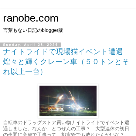
ranobe.com
言葉もない日記のblogger版
Sunday, April 28, 2024
ナイトライドで現場猫イベント遭遇
煌々と輝くクレーン車（５０トンとそ
れ以上一台）
自転車のドラッグストア買い物ナイトライドでイベント遭
遇しました。なんか、とつぜんの工事？ 大型連休の初日
の夜間に突発で工事って、排水管でも敗れたんかいな？