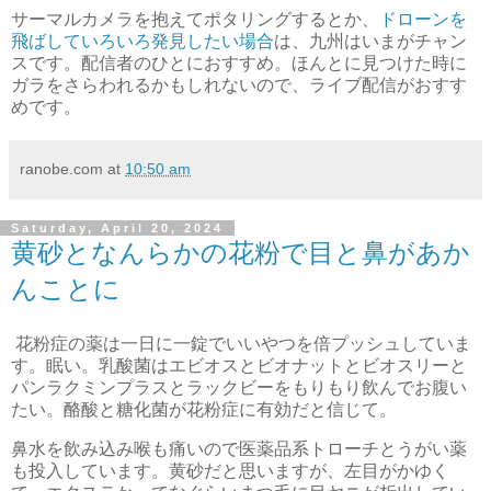
サーマルカメラを抱えてポタリングするとか、
ドローンを
飛ばしていろいろ発見したい場合
は、九州はいまがチャン
スです。配信者のひとにおすすめ。ほんとに見つけた時に
ガラをさらわれるかもしれないので、ライブ配信がおすす
めです。
ranobe.com
at
10:50 am
Saturday, April 20, 2024
黄砂となんらかの花粉で目と鼻があか
んことに
花粉症の薬は一日に一錠でいいやつを倍プッシュしていま
す。眠い。乳酸菌はエビオスとビオナットとビオスリーと
パンラクミンプラスとラックビーをもりもり飲んでお腹い
たい。酪酸と糖化菌が花粉症に有効だと信じて。
鼻水を飲み込み喉も痛いので医薬品系トローチとうがい薬
も投入しています。黄砂だと思いますが、左目がかゆく