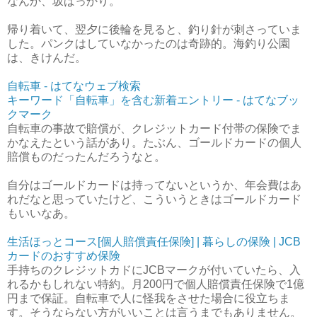
なんか、坂ばっかり。
帰り着いて、翌夕に後輪を見ると、釣り針が刺さっていま
した。パンクはしていなかったのは奇跡的。海釣り公園
は、きけんだ。
自転車 - はてなウェブ検索
キーワード「自転車」を含む新着エントリー - はてなブッ
クマーク
自転車の事故で賠償が、クレジットカード付帯の保険でま
かなえたという話があり。たぶん、ゴールドカードの個人
賠償ものだったんだろうなと。
自分はゴールドカードは持ってないというか、年会費はあ
れだなと思っていたけど、こういうときはゴールドカード
もいいなあ。
生活ほっとコース[個人賠償責任保険] | 暮らしの保険 | JCB
カードのおすすめ保険
手持ちのクレジットカドにJCBマークが付いていたら、入
れるかもしれない特約。月200円で個人賠償責任保険で1億
円まで保証。自転車で人に怪我をさせた場合に役立ちま
す。そうならない方がいいことは言うまでもありません。