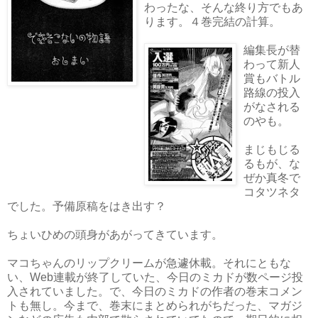
わったな、そんな終り方でもあ
ります。４巻完結の計算。
編集長が替
わって新人
賞もバトル
路線の投入
がなされる
のやも。
まじもじる
るもが、な
ぜか真冬で
コタツネタ
でした。予備原稿をはき出す？
ちょいひめの頭身があがってきています。
マコちゃんのリップクリームが急遽休載。それにともな
い、Web連載が終了していた、今日のミカドが数ページ投
入されていました。で、今日のミカドの作者の巻末コメン
トも無し。今まで、巻末にまとめられがちだった、マガジ