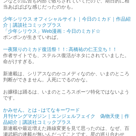
ンなどの広告も内部で散らされていてたので、期日的に相
当あばばばな感じだったのかも。
少年シリウス オフィシャルサイト｜今日のミカド｜作品紹
介｜講談社コミックプラス
「少年シリウス」Web漫画：今日のミカド☆
ボンボンが生きていれば。
一夜限りのミカド復活祭！！: 高橋祐の仁王立ち！！
作者サイトでも、ステルス復活がネタにされていました。
命がけすぎる。
新連載は、シリアスなのかコメディなのか、いまのところ
判断ができません。人死にでるのかな。
お嬢様は踊るは、いまのところスポーツ特化ではないよう
です。
かみせん。とは - はてなキーワード
月刊ヤングマガジン｜エンジェルフェイク 偽物天使｜作
品紹介｜講談社コミックプラス
新連載や最近増えた路線変更を見て思ったのは、なぜ、百
瀬武昭の連載が無いんだってことです。星の巡り合わせ