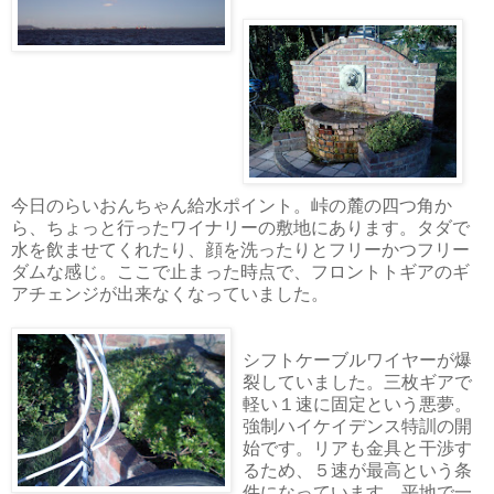
今日のらいおんちゃん給水ポイント。峠の麓の四つ角か
ら、ちょっと行ったワイナリーの敷地にあります。タダで
水を飲ませてくれたり、顔を洗ったりとフリーかつフリー
ダムな感じ。ここで止まった時点で、フロントトギアのギ
アチェンジが出来なくなっていました。
シフトケーブルワイヤーが爆
裂していました。三枚ギアで
軽い１速に固定という悪夢。
強制ハイケイデンス特訓の開
始です。リアも金具と干渉す
るため、５速が最高という条
件になっています。平地で一