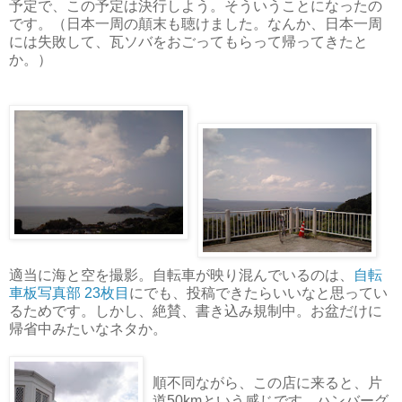
予定で、この予定は決行しよう。そういうことになったの
です。（日本一周の顛末も聴けました。なんか、日本一周
には失敗して、瓦ソバをおごってもらって帰ってきたと
か。）
適当に海と空を撮影。自転車が映り混んでいるのは、
自転
車板写真部 23枚目
にでも、投稿できたらいいなと思ってい
るためです。しかし、絶賛、書き込み規制中。お盆だけに
帰省中みたいなネタか。
順不同ながら、この店に来ると、片
道50kmという感じです。ハンバーグ