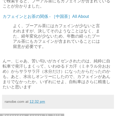
で検索すると、プーアル茶にもカフェインが含まれている
ことが分かりました。
カフェインとお茶の関係 - ［中国茶］All About
よく、プーアル茶にはカフェインが少ないと言
われますが、決してそのようなことはなく、ま
た、経年変化が少ないため、年数の経ったプー
アル茶にもカフェインが含まれていることには
留意が必要です。
んー、じゃあ、苦い匂いがカイゼンされたのは、純粋に自
転車で発汗しまくって、いわゆるドカ汗（ミネラル分おお
め）からサラサラ汗（水分だけ）になったからだったのか
も。あと、水出しオンリーにしたので、カフェインがあん
まりでなかったか。いずれにせよ、自転車はさらに精進し
たいと思います
ranobe.com
at
12:32 pm
Wednesday, August 25, 2010