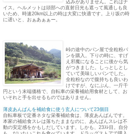
込みがありません。これはナ
イス。ヘルメットは頭部への直射日光も遮って風通しも良
いため、時速20km以上の時は大変に快適です。上り坂の時
に遅いと、おぁあぁぁー。
峠の途中のパン屋で全粒粉パ
ンを購入。下りの時に、すげ
え邪魔になることに後から気
がつきました。しっとしとし
ていて美味しいパンでした。
全粒粉なので腹持ちも良いわ
けですが、なにぶん、一斤千
円という末端価格で、自転車の栄養補給用食材として、お
いそれと手を出せるものではありません。
薄皮あんぱんを補給食に使う玄人について23個目
自転車板で定番ネタな栄養補給食は、薄皮あんぱんです。
本家の補給食スレは落ちたままなのに、あんぱんスレは不
動の安定感をかもしだしています。しかも、23ｽﾚ目。自分
も、だいたいこれを食べています。ドラッグストアで購入