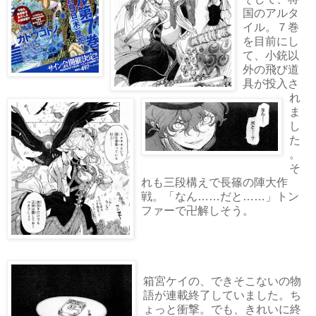
国のアルタ
イル。７巻
を目前にし
て、小銃以
外の飛び道
具が投入さ
れ
ま
し
た
。
そ
れも三段構えで長篠の陣大作
戦。「なん……だと……」トン
ファーで卍解しそう。
箱宮ケイの、できそこないの物
語が連載終了していました。ち
ょっと衝撃。でも、きれいに終