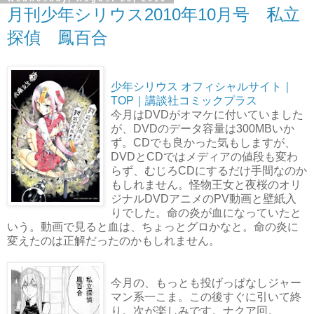
月刊少年シリウス2010年10月号 私立
探偵 鳳百合
少年シリウス オフィシャルサイト｜
TOP｜講談社コミックプラス
今月はDVDがオマケに付いていました
が、DVDのデータ容量は300MBいか
ず。CDでも良かった気もしますが、
DVDとCDではメディアの値段も変わ
らず、むじろCDにするだけ手間なのか
もしれません。怪物王女と夜桜のオリ
ジナルDVDアニメのPV動画と壁紙入
りでした。命の炎が血になっていたと
いう。動画で見ると血は、ちょっとグロかなと。命の炎に
変えたのは正解だったのかもしれません。
今月の、もっとも投げっぱなしジャー
マン系一こま。この後すぐに引いて終
り。次が楽しみです。ナクア回。