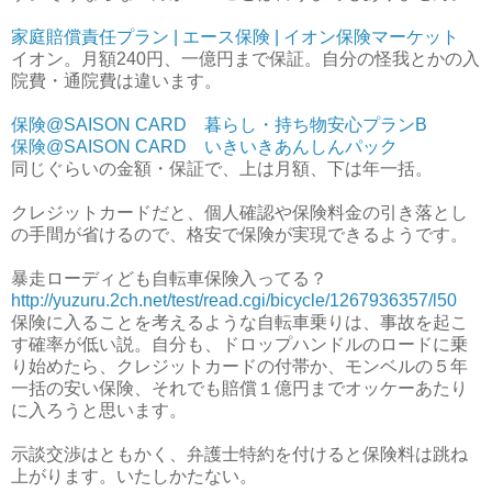
家庭賠償責任プラン | エース保険 | イオン保険マーケット
イオン。月額240円、一億円まで保証。自分の怪我とかの入
院費・通院費は違います。
保険@SAISON CARD 暮らし・持ち物安心プランB
保険@SAISON CARD いきいきあんしんパック
同じぐらいの金額・保証で、上は月額、下は年一括。
クレジットカードだと、個人確認や保険料金の引き落とし
の手間が省けるので、格安で保険が実現できるようです。
暴走ローディども自転車保険入ってる？
http://yuzuru.2ch.net/test/read.cgi/bicycle/1267936357/l50
保険に入ることを考えるような自転車乗りは、事故を起こ
す確率が低い説。自分も、ドロップハンドルのロードに乗
り始めたら、クレジットカードの付帯か、モンベルの５年
一括の安い保険、それでも賠償１億円までオッケーあたり
に入ろうと思います。
示談交渉はともかく、弁護士特約を付けると保険料は跳ね
上がります。いたしかたない。