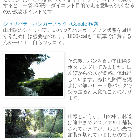
すると、一袋105円。ダイエット目的で走る意味が無くなる
のが残念ポイントです。
シャリバテ ハンガーノック - Google 検索
山用語のシャリバテ、いわゆるハンガーノック状態を回避
するためには必要なのれす。1800kcalも自転車で消費する
んかーい！ 自らツッコミ。
その後、パンを置いて山際を
ポタリングしてみました。田
んぼからの水が道路に流れ出
しています。ぬれた路面を泥
よけの無いロード系バイクで
突っ走ると大変なことになり
ます。
山際というか、山の中。林道
は途中までアスファルト舗装
されていますが、ちょい先で
舗装が切れていましたので引