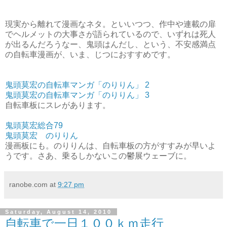
現実から離れて漫画なネタ。といいつつ、作中や連載の扉
でヘルメットの大事さが語られているので、いずれは死人
が出るんだろうなー、鬼頭はんだし、という、不安感満点
の自転車漫画が、いま、じつにおすすめです。
鬼頭莫宏の自転車マンガ「のりりん」 2
鬼頭莫宏の自転車マンガ「のりりん」 3
自転車板にスレがあります。
鬼頭莫宏総合79
鬼頭莫宏 のりりん
漫画板にも。のりりんは、自転車板の方がすすみが早いよ
うです。さあ、乗るしかないこの鬱展ウェーブに。
ranobe.com
at
9:27 pm
Saturday, August 14, 2010
自転車で一日１００ｋｍ走行