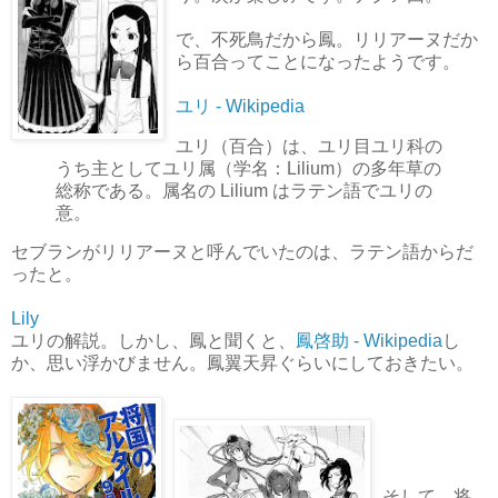
で、不死鳥だから鳳。リリアーヌだか
ら百合ってことになったようです。
ユリ - Wikipedia
ユリ（百合）は、ユリ目ユリ科の
うち主としてユリ属（学名：Lilium）の多年草の
総称である。属名の Lilium はラテン語でユリの
意。
セブランがリリアーヌと呼んでいたのは、ラテン語からだ
ったと。
Lily
ユリの解説。しかし、鳳と聞くと、
鳳啓助 - Wikipedia
し
か、思い浮かびません。鳳翼天昇ぐらいにしておきたい。
そして、将