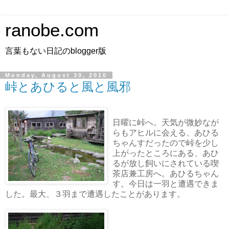
ranobe.com
言葉もない日記のblogger版
Monday, August 30, 2010
峠とあひると風と風邪
日曜に峠へ。天気が微妙なが
らもアヒルに会える、あひる
ちゃんすだったので峠を少し
上がったところにある、あひ
るが放し飼いにされている喫
茶店兼工房へ。あひるちゃん
す。今日は一羽と遭遇できま
した。最大、３羽まで遭遇したことがあります。