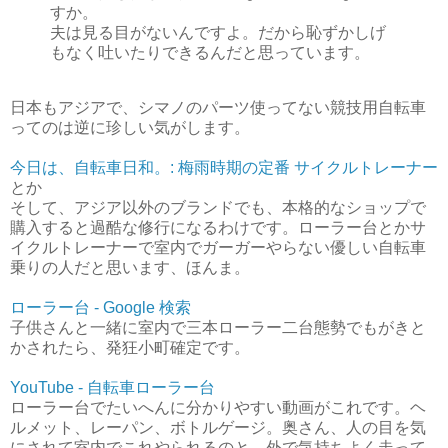
すか。
夫は見る目がないんですよ。だから恥ずかしげ
もなく吐いたりできるんだと思っています。
日本もアジアで、シマノのパーツ使ってない競技用自転車
ってのは逆に珍しい気がします。
今日は、自転車日和。: 梅雨時期の定番 サイクルトレーナー
とか
そして、アジア以外のブランドでも、本格的なショップで
購入すると過酷な修行になるわけです。ローラー台とかサ
イクルトレーナーで室内でガーガーやらない優しい自転車
乗りの人だと思います、ほんま。
ローラー台 - Google 検索
子供さんと一緒に室内で三本ローラー二台態勢でもがきと
かされたら、発狂小町確定です。
YouTube - 自転車ローラー台
ローラー台でたいへんに分かりやすい動画がこれです。ヘ
ルメット、レーパン、ボトルゲージ。奥さん、人の目を気
にされて室内でこれやられるのと、外で気持ちよく走って