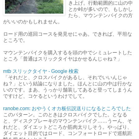
き上げ。行動範囲的に山の中
とか峠が多いので、もしかし
たら、マウンテンバイクの方
がいいのかもしれません。
ロード用の巡回コースを発見せにゃあ。できれば、平坦な
ところで。
マウンテンバイクを購入するを頭の中でシミュレートした
ところ「普通はスリックタイヤはかせるんじゃね？」
mtb スリックタイヤ - Google 検索
「それだと、クロスバイクがあるし、それでいいんじゃ
ね？」という結論になりました。ほんとに山の中は行かな
いのです。まあ、うっかり舗装してあると登ってしまうん
ですけど、コケるというわけでして。
ranobe.com: おやうくオカ板伝説送りになるところでした
このパターン。このときはクロスバイクでした。となる
と、ディスクブレーキのマウンテンバイク……うーん、そ
れだと、ダイエットどころか筋肉太りしそう。やっぱり、
ダイエット目的ではロード、コンフォートロードで巡航距