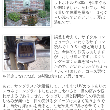
ットボトルの500mlを5本ぐら
い開けました。それでも、帰
り着いて体重を量ると、1kgぐ
らい減っていたという。夏は
過酷です。
誤差も考えて、サイクルコン
ピュータ、いわゆるサイコン
読みで１０５kmほど走りまし
た。全体的な疲労もあります
が、おしり痛いです。ポタリ
ングっぽく写真を撮ったりし
たので、だいたい5時間ちょっ
とかかりました。コース選択
を間違えなければ、5時間は切れたと思います。
あと、サングラスが大活躍して、いままでUVカットありの
メガネでロングライドしたときに比べると、目の痛みや疲
れがまるでありません。やっぱり、風と隙間からの陽光差
し込みが無いと、目の受けるダメージは大きく違うようで
す。自分は海沿いを走ると、なぜか潮風で鼻水が出てくる