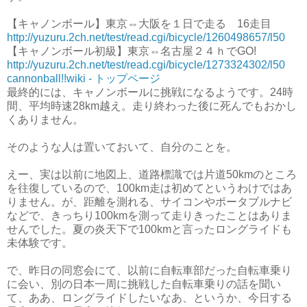
【キャノンボール】東京⇔大阪を１日で走る 16走目
http://yuzuru.2ch.net/test/read.cgi/bicycle/1260498657/l50
【キャノンボール初級】東京⇔名古屋２４ｈでGO!
http://yuzuru.2ch.net/test/read.cgi/bicycle/1273324302/l50
cannonball!!wiki - トップページ
最終的には、キャノンボールに挑戦になるようです。24時
間、平均時速28km越え。走り終わった後に死んでもおかし
くありません。
そのような人は置いておいて、自分のことを。
えー、実は以前に地図上、道路標識では片道50kmのところ
を往復しているので、100km走は初めてというわけではあ
りません。が、距離を測れる、サイコンやポータブルナビ
などで、きっちり100kmを測って走りきったことはありま
せんでした。夏の炎天下で100kmと言ったロングライドも
未体験です。
で、昨日の同窓会にて、以前に自転車部だった自転車乗り
に会い、別の日本一周に挑戦した自転車乗りの話を聞い
て、ああ、ロングライドしたいなあ、というか、今日する