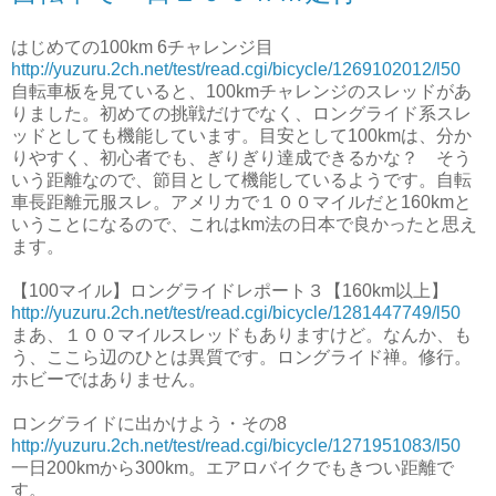
はじめての100km 6チャレンジ目
http://yuzuru.2ch.net/test/read.cgi/bicycle/1269102012/l50
自転車板を見ていると、100kmチャレンジのスレッドがあ
りました。初めての挑戦だけでなく、ロングライド系スレ
ッドとしても機能しています。目安として100kmは、分か
りやすく、初心者でも、ぎりぎり達成できるかな？ そう
いう距離なので、節目として機能しているようです。自転
車長距離元服スレ。アメリカで１００マイルだと160kmと
いうことになるので、これはkm法の日本で良かったと思え
ます。
【100マイル】ロングライドレポート３【160km以上】
http://yuzuru.2ch.net/test/read.cgi/bicycle/1281447749/l50
まあ、１００マイルスレッドもありますけど。なんか、も
う、ここら辺のひとは異質です。ロングライド禅。修行。
ホビーではありません。
ロングライドに出かけよう・その8
http://yuzuru.2ch.net/test/read.cgi/bicycle/1271951083/l50
一日200kmから300km。エアロバイクでもきつい距離で
す。