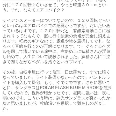
分に１２０回転ぐらいさせて、やっと時速３０ｋｍとい
う、それ、なんてエアロバイク？
ケイデンスメーターはついてないので、１２０回転ぐらい
というのはエアロバイクでの感覚からですが、だいたいあ
っているはずです。１２０回転だと、有酸素運動ここに極
まれりってなもんで、脳に行く酸素の余裕が完全に消え去
ります。軽めのギアなので、坂道や峠を選択してでも、な
るべく直線を行くのが正解になります。で、ぐるぐるペダ
ルを回して漕いでいる途中に、右斜め上に妖精さんが浮遊
し始めて、人生について説教されました。妖精さんに半泣
きで謝りながらペダルを漕ぐというプレイ。
その後、自転車屋に行って修理。日は落ちて、すでに暗く
なっていました。ライト装備がなかったので、ハンドルラ
イトを購入して帰宅、もう、ぐでぐでです。さらに悪いこ
とに、サングラスはPOLAR FLASH BLUE MIRRORを選択
していたので、視界が暗かったです。昼間に強いは、夜に
弱いのです。こういう時は、調光サングラスが良かったか
なと思いましたが、幹線沿いを選択して難をしのぎまし
た。