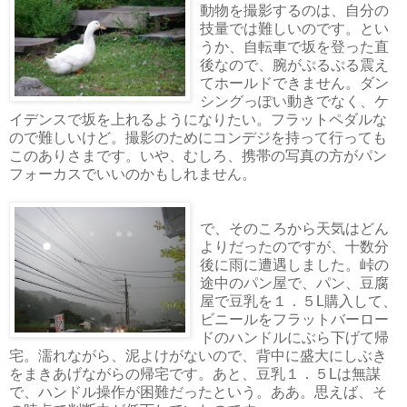
動物を撮影するのは、自分の
技量では難しいのです。とい
うか、自転車で坂を登った直
後なので、腕がぷるぷる震え
てホールドできません。ダン
シングっぽい動きでなく、ケ
イデンスで坂を上れるようになりたい。フラットペダルな
ので難しいけど。撮影のためにコンデジを持って行っても
このありさまです。いや、むしろ、携帯の写真の方がパン
フォーカスでいいのかもしれません。
で、そのころから天気はどん
よりだったのですが、十数分
後に雨に遭遇しました。峠の
途中のパン屋で、パン、豆腐
屋で豆乳を１．５L購入して、
ビニールをフラットバーロー
ドのハンドルにぶら下げて帰
宅。濡れながら、泥よけがないので、背中に盛大にしぶき
をまきあげながらの帰宅です。あと、豆乳１．５Lは無謀
で、ハンドル操作が困難だったという。ああ。思えば、そ