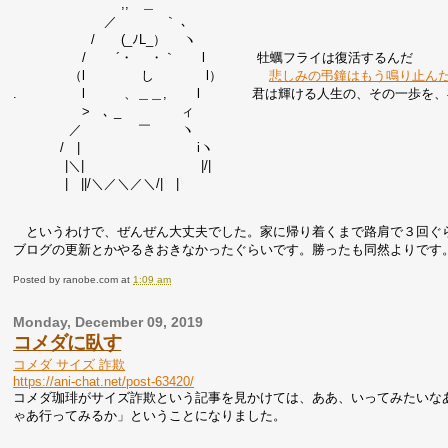
,, ＿
／ ｀ ､
/ (_ﾉL_） ヽ
/ ´・ ・｀ l 牡蠣フライは復活するんだ
（l し l）
悲しみの弔鐘はもう鳴り止ん
. l 、＿＿, l 君は輝ける人生の、その一歩を、再び
> ､ _ ィ
／ ￣ ヽ
/ | iヽ
|＼| |/|
| ||/＼／＼／＼/| |
というわけで、ぜんぜん大丈夫でした。家に帰り着くまで路肩で３回ぐ
ブログの更新とかやるきおきなかったぐらいです。勝ったも同然よりです
Posted by
ranobe.com
at
1:09 am
Monday, December 09, 2019
コメダに臥す
コメダ サイズ 詐欺
https://ani-chat.net/post-63420/
コメダ珈琲がサイズ詐欺という記事を見かけては、ああ、いってみたいな
ゃあ行ってみるか」ということになりました。