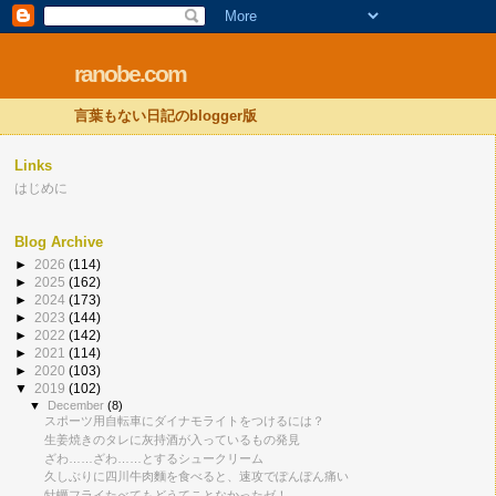
ranobe.com
言葉もない日記のblogger版
Links
はじめに
Blog Archive
►
2026
(114)
►
2025
(162)
►
2024
(173)
►
2023
(144)
►
2022
(142)
►
2021
(114)
►
2020
(103)
▼
2019
(102)
▼
December
(8)
スポーツ用自転車にダイナモライトをつけるには？
生姜焼きのタレに灰持酒が入っているもの発見
ざわ……ざわ……とするシュークリーム
久しぶりに四川牛肉麵を食べると、速攻でぽんぽん痛い
牡蠣フライたべてもどうてことなかったゼ！