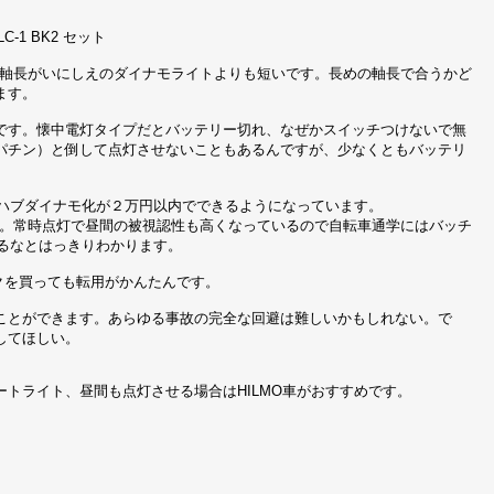
1 BK2 セット
で軸長がいにしえのダイナモライトよりも短いです。長めの軸長で合うかど
ます。
です。懐中電灯タイプだとバッテリー切れ、なぜかスイッチつけないで無
パチン）と倒して点灯させないこともあるんですが、少なくともバッテリ
ハブダイナモ化が２万円以内でできるようになっています。
ずです。常時点灯で昼間の被視認性も高くなっているので自転車通学にはバッチ
いるなとはっきりわかります。
バイクを買っても転用がかんたんです。
ことができます。あらゆる事故の完全な回避は難しいかもしれない。で
してほしい。
トライト、昼間も点灯させる場合はHILMO車がおすすめです。