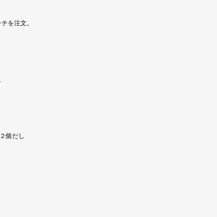
ンチを注文。
…
２個だし