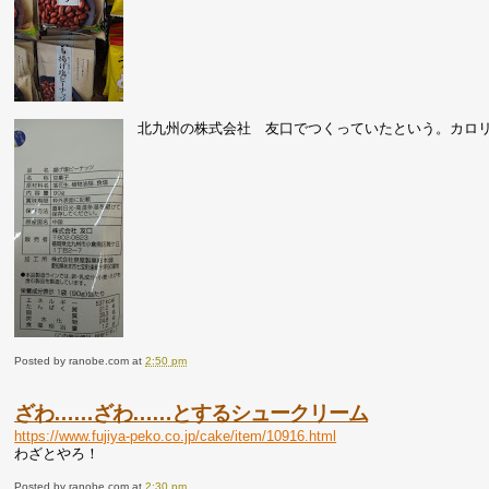
北九州の株式会社 友口でつくっていたという。カロ
Posted by
ranobe.com
at
2:50 pm
ざわ……ざわ……とするシュークリーム
https://www.fujiya-peko.co.jp/cake/item/10916.html
わざとやろ！
Posted by
ranobe.com
at
2:30 pm