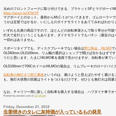
太めのフロントフォークに取り付けできる、ブラケットSPとマグボーイMLC-
https://amzn.to/37hjiYP
マグボーイとのセット。最初からMLC-１がついてきます。ゴムローラー
うかは定規ではかるか、いにしえのダイナモライトをあててみればわかり
いずれも丸善の商品ですので、ほとんどの自転車屋さんで取り寄せが可能
灯火で走行ということもあります。ダイナモライトでもバチン（最近のは
ー切れはありません。
スポーツタイプでも、ディスクブレーキでない場合は
野口商会 HILMO
で
OLD93mm,OLD100mm、リム幅の選択はショップで聞けば分かるは
リだと思います。たまにHILMO車を道路で見かけますが、自転車が来て
OLD100mmで700CホイールHILMOの場合は、リムブレーキのロード
自転車の無灯火で死亡事故
というのは、避けようと思えばたやすく避ける
も、無灯火状態の回避はライトをつけるだけです。ぜひとも無灯火は回避
なお、チャリツー用に新しく自転車を購入する場合は、ハブダイナ車でオー
Posted by
ranobe.com
at
12:19 pm
Friday, December 27, 2019
生姜焼きのタレに灰持酒が入っているもの発見