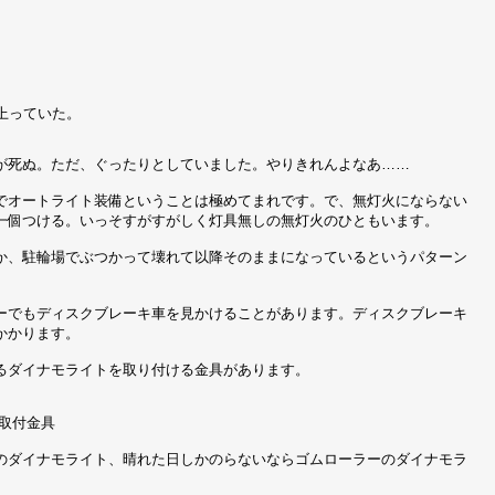
上っていた。
が死ぬ。ただ、ぐったりとしていました。やりきれんよなあ……
でオートライト装備ということは極めてまれです。で、無灯火にならない
一個つける。いっそすがすがしく灯具無しの無灯火のひともいます。
か、駐輪場でぶつかって壊れて以降そのままになっているというパターン
ーでもディスクブレーキ車を見かけることがあります。ディスクブレーキ
かかります。
るダイナモライトを取り付ける金具があります。
取付金具
のダイナモライト、晴れた日しかのらないならゴムローラーのダイナモラ