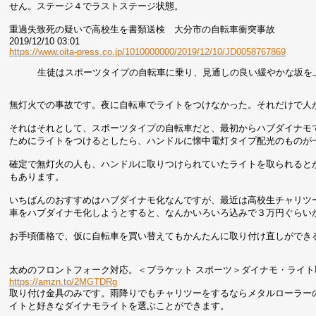
せん。ステージ４でラストステージ状態。
重過失致死の疑いで高校生を書類送検 大分市の自転車衝突事故
2019/12/10 03:01
https://www.oita-press.co.jp/1010000000/2019/12/10/JD0058767869
生徒はスポーツタイプの自転車に乗り、見通しの良い緩やかな坂を
無灯火での事故です。夜に自転車でライトをつけなかった。それだけで人
それはそれとして、スポーツタイプの自転車だと、最初からハブダイナモ
ためにライトをつけるとしたら、ハンドルに懐中電灯タイプ配光のものが
確定で無灯火の人も、ハンドルに取りつけられていたライトを取られると
もあります。
いちばんのおすすめはハブダイナモ化なんですが、最近は高校生チャリツ
車をハブダイナモ化しようとすると、なんかいろいろ込みで３万円ぐらい
お手頃価格で、仮に自転車を買い替えてもかんたんに取り付け直しができ
太めのフロントフォーク対応。＜ブラケット スポーツ＞ダイナモ・ライト
https://amzn.to/2MGTDRg
取り付け金具のみです。雨降りでもチャリツーをするならメタルローラー
イトと好きなダイナモライトを選ぶことができます。