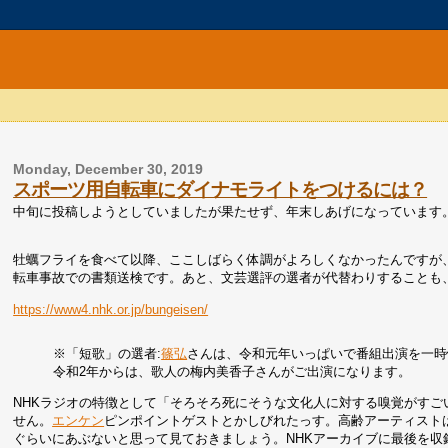
Monday, December 30, 2019
スポーツ用自転車にダイナモライトをつけるには？
中旬に投稿しようとしていましたが果たせず、年末しあげになっています
牡蠣フライを食べて以降、ここしばらく体調がよろしくなかったんですが
転車事故での書類送検です。あと、文芸選評の選者が代替わりすることも
https://www4.nhk.or.jp/bungeisen/
※「短歌」の選者:
篠弘
さんは、令和元年いっぱいで番組出演を一時
令和2年からは、歌人の梅内美香子さんがご出演になります。
NHKラジオの特徴として「そろそろ死にそうな文化人に対する嗅覚がす
せん。
エンケン
ピンポイントゲストとかしびれたっす。高齢アーティスト
ぐらいにあぶないと思って見ておきましょう。NHKアーカイブに最後を