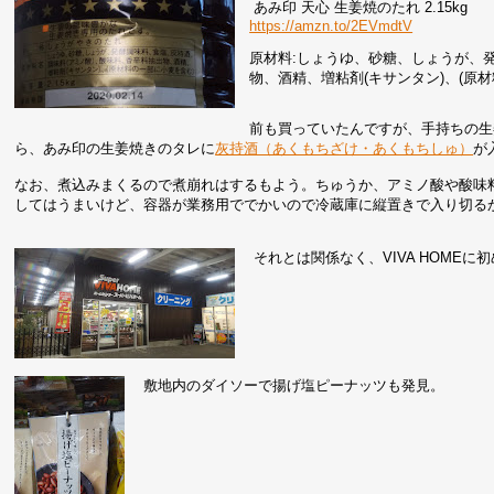
あみ印 天心 生姜焼のたれ 2.15kg
https://amzn.to/2EVmdtV
原材料:しょうゆ、砂糖、しょうが、
物、酒精、増粘剤(キサンタン)、(原
前も買っていたんですが、手持ちの生
ら、あみ印の生姜焼きのタレに
灰持酒（あくもちざけ・あくもちしゅ）
が
なお、煮込みまくるので煮崩れはするもよう。ちゅうか、アミノ酸や酸味
してはうまいけど、容器が業務用ででかいので冷蔵庫に縦置きで入り切る
それとは関係なく、VIVA HOME
敷地内のダイソーで揚げ塩ピーナッツも発見。