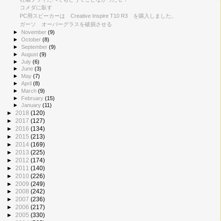
コメダに臥す
PC用スピーカーは Creative Inspire T10 R3 を購入しました。
ガーソ オーバーグラスを破損させる
►
November
(9)
►
October
(8)
►
September
(9)
►
August
(9)
►
July
(6)
►
June
(3)
►
May
(7)
►
April
(8)
►
March
(9)
►
February
(15)
►
January
(11)
►
2018
(120)
►
2017
(127)
►
2016
(134)
►
2015
(213)
►
2014
(169)
►
2013
(225)
►
2012
(174)
►
2011
(140)
►
2010
(226)
►
2009
(249)
►
2008
(242)
►
2007
(236)
►
2006
(217)
►
2005
(330)