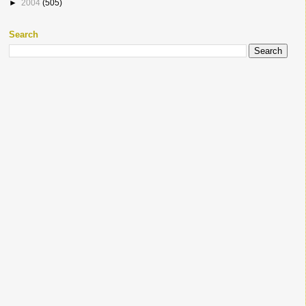
►
2004
(505)
Search