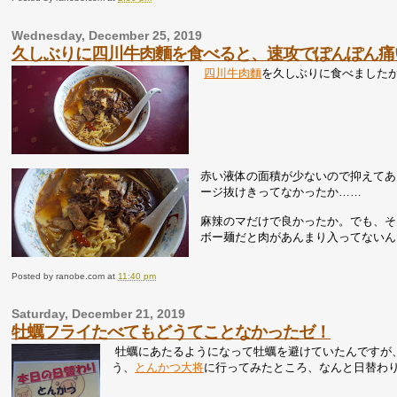
Wednesday, December 25, 2019
久しぶりに四川牛肉麵を食べると、速攻でぽんぽん痛
四川牛肉麵
を久しぶりに食べました
赤い液体の面積が少ないので抑えてあ
ージ抜けきってなかったか……
麻辣のマだけで良かったか。でも、そ
ボー麺だと肉があんまり入ってないん
Posted by
ranobe.com
at
11:40 pm
Saturday, December 21, 2019
牡蠣フライたべてもどうてことなかったゼ！
牡蠣にあたるようになって牡蠣を避けていたんですが
う、
とんかつ大将
に行ってみたところ、なんと日替わ