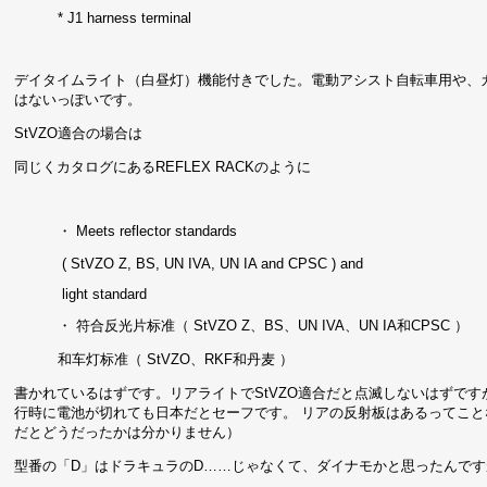
* J1 harness terminal
デイタイムライト（白昼灯）機能付きでした。電動アシスト自転車用や、
はないっぽいです。
StVZO適合の場合は
同じくカタログにあるREFLEX RACKのように
・ Meets reflector standards
( StVZO Z, BS, UN IVA, UN IA and CPSC ) and
light standard
・ 符合反光片标准（ StVZO Z、BS、UN IVA、UN IA和CPSC ）
和车灯标准（ StVZO、RKF和丹麦 ）
書かれているはずです。リアライトでStVZO適合だと点滅しないはずですが、電池切れを
行時に電池が切れても日本だとセーフです。 リアの反射板はあるってこ
だとどうだったかは分かりません）
型番の「D」はドラキュラのD……じゃなくて、ダイナモかと思ったんですが、ラ