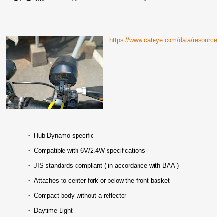
https://www.cateye.com/data/resource
・ Hub Dynamo specific
・ Compatible with 6V/2.4W specifications
・ JIS standards compliant ( in accordance with BAA )
・ Attaches to center fork or below the front basket
・ Compact body without a reflector
・ Daytime Light