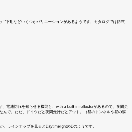
カゴ下用などいくつかバリエーションがあるようです。カタログでは防眩
知らせる機能と、with a built-in reflectorがあるので、夜間走
となんで。ただ、ドイツだと夜間走行だとアウト。（昼のトンネルや昼の霧
インナップを見るとDaytimelightのDのようです。