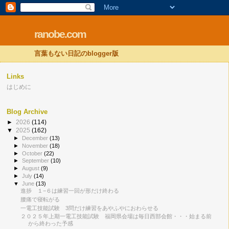
ranobe.com
言葉もない日記のblogger版
Links
はじめに
Blog Archive
►
2026
(114)
▼
2025
(162)
►
December
(13)
►
November
(18)
►
October
(22)
►
September
(10)
►
August
(9)
►
July
(14)
▼
June
(13)
進捗 １−６は練習一回が形だけ終わる
腰痛で寝転がる
一電工技能試験 3問だけ練習をあやふやにおわらせる
２０２５年上期一電工技能試験 福岡県会場は毎日西部会館・・・始まる前
から終わった予感