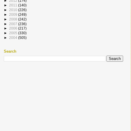
►
2012
(174)
►
2011
(140)
►
2010
(226)
►
2009
(249)
►
2008
(242)
►
2007
(236)
►
2006
(217)
►
2005
(330)
►
2004
(505)
Search