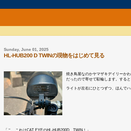
Sunday, June 01, 2025
HL-HUB200 D TWINの現物をはじめて見る
焼き鳥屋なのかヤマザキデイリーかわ
だったので寄せて駐輪します。すると
ライトが左右にひとつずつ、ほんでハ
「こ、これはCAT EYEのHL-HUB200D TWIN！」