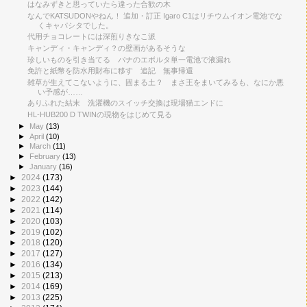
はなみずきと思っていたら違った合歓の木
なんでKATSUDONやねん！ 追加・訂正 Igaro C1はリチウムイオン電池でな
くキャパシタでした。
代用チョコレートには深煎りきなこ派
キャンディ・キャンディ？の壁画があるそうな
珍しいものを引き当てる パナのエボルタ単一電池で液漏れ
免許と紙幣を防水用財布に移す 追記 無事帰還
雑草が生えてこないように、固まる土？ まさ王をまいてみるも、なにか悪
い予感が……
ありふれた結末 洗濯機のスイッチ交換は現場猫エンドに
HL-HUB200 D TWINの現物をはじめて見る
►
May
(13)
►
April
(10)
►
March
(11)
►
February
(13)
►
January
(16)
►
2024
(173)
►
2023
(144)
►
2022
(142)
►
2021
(114)
►
2020
(103)
►
2019
(102)
►
2018
(120)
►
2017
(127)
►
2016
(134)
►
2015
(213)
►
2014
(169)
►
2013
(225)