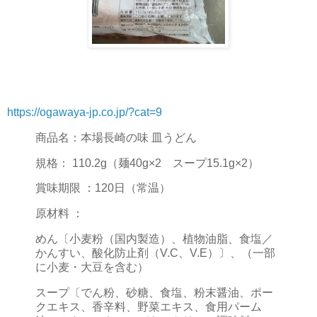
https://ogawaya-jp.co.jp/?cat=9
商品名：本場長崎の味 皿うどん
規格： 110.2g（麺40g×2 スープ15.1g×2）
賞味期限 ：120日（常温）
原材料 ：
めん〔小麦粉（国内製造）、植物油脂、食塩／
かんすい、酸化防止剤（V.C、V.E）〕、（一部
に小麦・大豆を含む）
スープ〔でん粉、砂糖、食塩、粉末醤油、ポー
クエキス、香辛料、野菜エキス、食用パーム