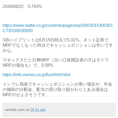
2026/06/22
0.743%
https://www.netbk.co.jp/contents/pages/wpl300301/i300301
CT/DI30030600
SBIハイブリットは6月15日時点で0.31%。ネット証券で
MRFでなくなった時点でキャッシュポジションは辛いです
わな。
マネックスだと日興MRF（古い口座開設者の方はダイワ
MRFの場合も）で、0.58%
https://info.monex.co.jp/fund/mrf.html
インフレ局面でキャッシュポジションが厚い場合や、年金
の補助の分配金、配当の受け取り額がわりとある場合は
MRFのがよさそうです。
ranobe.com
at
10:11 am