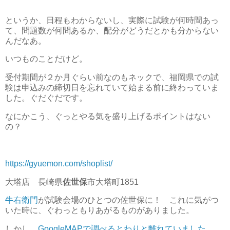
というか、日程もわからないし、実際に試験が何時間あっ
て、問題数が何問あるか、配分がどうだとかも分からない
んだなあ。
いつものことだけど。
受付期間が２か月ぐらい前なのもネックで、福岡県での試
験は申込みの締切日を忘れていて始まる前に終わっていま
した。ぐだぐだです。
なにかこう、ぐっとやる気を盛り上げるポイントはない
の？
https://gyuemon.com/shoplist/
大塔店 長崎県
佐世保
市大塔町1851
牛右衛門
が試験会場のひとつの佐世保に！ これに気がつ
いた時に、ぐわっともりあがるものがありました。
しかし、
GoogleMAPで調べるとわりと離れていました
。