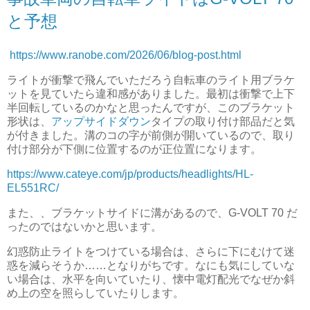
と予想
https://www.ranobe.com/2026/06/blog-post.html
ライトが衝撃で飛んでいただろう自転車のライト用ブラケ
ットを見ていたら違和感がありました。最初は衝撃で上下
半回転しているのかなと思ったんですが、このブラケット
形状は、
アップサイドダウン
タイプの取り付け部品だと気
が付きました。溝のコの字が前側が開いているので、取り
付け部分が下側に位置するのが正位置になります。
https://www.cateye.com/jp/products/headlights/HL-
EL551RC/
また、、ブラケットサイドに溝があるので、G-VOLT 70 だ
ったのではないかと思います。
幻惑防止ライトをつけている場合は、さらに下にむけて迷
惑を減らそうか……となりがちです。なにも気にしていな
い場合は、水平を向いていたり、懐中電灯配光でなぜか斜
め上の空を照らしていたりします。