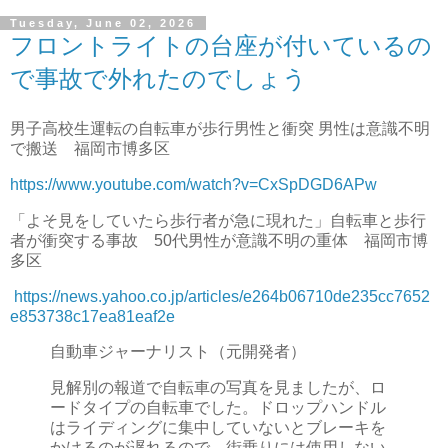
Tuesday, June 02, 2026
フロントライトの台座が付いているの
で事故で外れたのでしょう
男子高校生運転の自転車が歩行男性と衝突 男性は意識不明
で搬送 福岡市博多区
https://www.youtube.com/watch?v=CxSpDGD6APw
「よそ見をしていたら歩行者が急に現れた」自転車と歩行
者が衝突する事故 50代男性が意識不明の重体 福岡市博
多区
https://news.yahoo.co.jp/articles/e264b06710de235cc7652
e853738c17ea81eaf2e
自動車ジャーナリスト（元開発者）
見解別の報道で自転車の写真を見ましたが、ロ
ードタイプの自転車でした。ドロップハンドル
はライディングに集中していないとブレーキを
かけるのが遅れるので、街乗りには使用しない