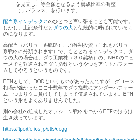
を見直し、等金額となるよう構成比率の調整
（リバランス）を行います。
配当系インデックス
のひとつと言い張ることも可能です。
しかし、上記条件だと
ダウの犬
と伝統的に呼ばれているも
のになります。
高配当（バリュー系戦略）、均等割投資（これもバリュー
系戦略に分類されます）で、もととなるインデックス、ダ
ウの犬の場合は、ダウ工業株（３０銘柄）の、NHKのニュ
ースでも報道されるダウ指数というやつをアウトパフォー
ムしてやろうというものです。
ETNとして、DODというものがあったんですが、グロース
相場が強かったここ十数年でダウ指数にアンダーパフォー
ム、つまりタコ負けしてしまって償還されています。ETN
という形もよくありませんでした。
別の会社の組成したオプション戦略をつかうETFのほうは
生き残っています。
https://ftportfolios.jp/etfs/dogg