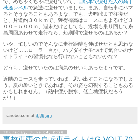
で、めちゃくちゃに痩せていて、
自転車で痩せた人の高千
穂遙レベル
で急激に痩せていました。まあ、自転車にハマ
るとそうなることもあるよな、でも、犬鳴峠まで往復だ
と、片道約３０ｋｍで、獲得標高はコースにもよるけど３
００－５００ｍ、週末だけとしても、近場も乗り回して糸
島周回あわせて走行なら、短期間で痩せるのはあるか？
いや、忙しいのでそんなに走行距離を伸ばせたとも思わな
いけど……ローラー台か、ハブダイナモつけて気合いのナ
イトライドの習慣化なら行けないこともないかな？
どうも、痩せていたのは病気のせいもあったようです。
近隣のコースを走っていれば、思い出すことになるでしょ
う。夏の暑いときであれば、その姿を幻視することもある
かもしれません。（熱中症か脱水、低血糖症状だろう
が！）
ranobe.com
at
8:38 pm
Thursday, June 04, 2026
事故車両の自転車ライトはG-VOLT 70