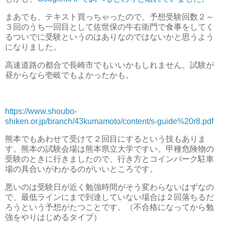
まあでも、テキスト買っちゃったので、予想受験回数２～
３回のうち一回目として佐世保の牛右衛門で食事をしてく
るついでに受験というのはありなのではないかと思うよう
になりました。
高速道路の都合で長崎市でもいいかもしれません。試験が
昼からなら壱岐でもよかったかも。
https://www.shoubo-
shiken.or.jp/branch/43kumamoto/content/s-guide%20r8.pdf
熊本でもあわせて受けて２回目にするという技もありま
す。熊本の試験会場は熊本県立大学ですい。甲種危険物の
受験のときに行きましたので、行き方とコインパーク駐車
場の具合いがわかるのがいいところです。
悪いのは受験日が近く勉強時間がそう変わらないはずなの
で、最低ラインにまで到達していない場合は２回落ちるだ
ろうという予想がたつことです。（不合格になってから勉
強をやりはじめるタイプ）