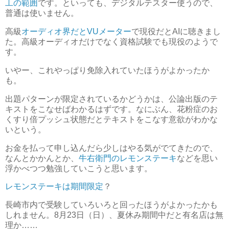
工の範囲
です。といっても、デジタルテスター使うので、
普通は使いません。
高級
オーディオ界だとVUメーター
で現役だとAIに聴きまし
た。高級オーディオだけでなく資格試験でも現役のようで
す。
いやー、これやっぱり免除入れていたほうがよかったか
も。
出題パターンが限定されているかどうかは、公論出版のテ
キストをこなせばわかるはずです。なにぶん、花粉症のお
くすり倍プッシュ状態だとテキストをこなす意欲がわかな
いという。
お金を払って申し込んだら少しはやる気がでてきたので、
なんとかかんとか、
牛右衛門のレモンステーキ
などを思い
浮かべつつ勉強していこうと思います。
レモンステーキは期間限定
？
長崎市内で受験していろいろと回ったほうがよかったかも
しれません。8月23日（日）、夏休み期間中だと有名店は無
理か……