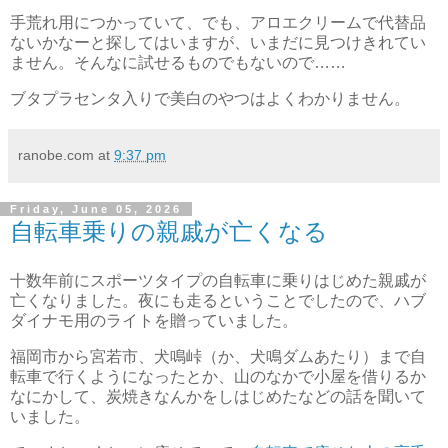
手荒れ用につかっていて、でも、アロエクリームで代替品
ないかなーと探してはいますが、いまだに見つけきれてい
ません。そんなに試せるものでもないので……
ブタプラセンタ入りで美白のやつはよくわかりません。
ranobe.com
at
9:37 pm
Friday, June 05, 2026
自転車乗りの親戚が亡くなる
十数年前にスポーツタイプの自転車に乗りはじめた親戚が
亡くなりました。夜にも走るということでしたので、ハブ
ダイナモ用のライトを贈っていました。
福岡市から宮若市、犬鳴峠（か、犬鳴ダムあたり）まで自
転車で行くようになったとか、山のなかで小屋を借りるか
なにかして、炭焼きなんかをしはじめたなどの話を聞いて
いました。