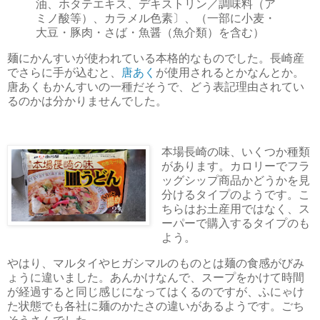
油、ホタテエキス、デキストリン／調味料（ア
ミノ酸等）、カラメル色素〕、（一部に小麦・
大豆・豚肉・さば・魚醤（魚介類）を含む）
麺にかんすいが使われている本格的なものでした。長崎産
でさらに手が込むと、
唐あく
が使用されるとかなんとか。
唐あくもかんすいの一種だそうで、どう表記理由されてい
るのかは分かりませんでした。
本場長崎の味、いくつか種類
があります。カロリーでフラ
ッグシップ商品かどうかを見
分けるタイプのようです。こ
ちらはお土産用ではなく、ス
ーパーで購入するタイプのも
よう。
やはり、マルタイやヒガシマルのものとは麺の食感がびみ
ょうに違いました。あんかけなんで、スープをかけて時間
が経過すると同じ感じになってはくるのですが、ふにゃけ
た状態でも各社に麺のかたさの違いがあるようです。ごち