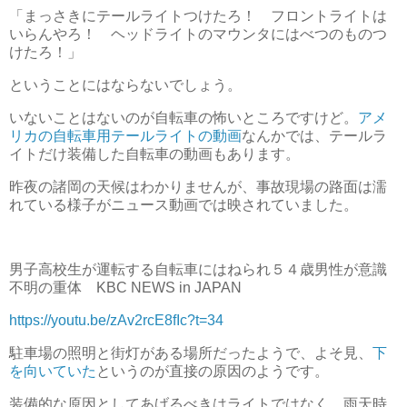
「まっさきにテールライトつけたろ！ フロントライトは
いらんやろ！ ヘッドライトのマウンタにはべつのものつ
けたろ！」
ということにはならないでしょう。
いないことはないのが自転車の怖いところですけど。
アメ
リカの自転車用テールライトの動画
なんかでは、テールラ
イトだけ装備した自転車の動画もあります。
昨夜の諸岡の天候はわかりませんが、事故現場の路面は濡
れている様子がニュース動画では映されていました。
男子高校生が運転する自転車にはねられ５４歳男性が意識
不明の重体 KBC NEWS in JAPAN
https://youtu.be/zAv2rcE8fIc?t=34
駐車場の照明と街灯がある場所だったようで、よそ見、
下
を向いていた
というのが直接の原因のようです。
装備的な原因としてあげるべきはライトではなく、雨天時