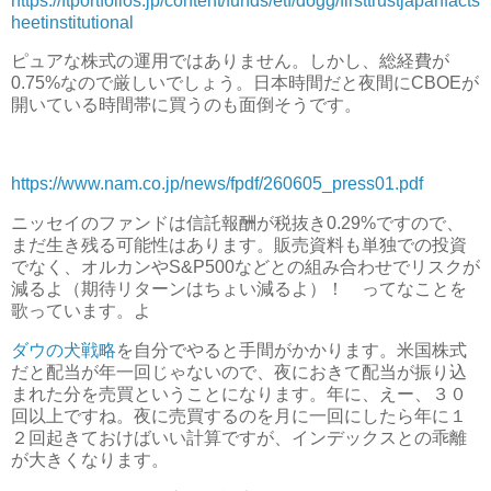
https://ftportfolios.jp/content/funds/etf/dogg/firsttrustjapanfacts
heetinstitutional
ピュアな株式の運用ではありません。しかし、総経費が
0.75%なので厳しいでしょう。日本時間だと夜間にCBOEが
開いている時間帯に買うのも面倒そうです。
https://www.nam.co.jp/news/fpdf/260605_press01.pdf
ニッセイのファンドは信託報酬が税抜き0.29%ですので、
まだ生き残る可能性はあります。販売資料も単独での投資
でなく、オルカンやS&P500などとの組み合わせでリスクが
減るよ（期待リターンはちょい減るよ）！ ってなことを
歌っています。よ
ダウの犬戦略
を自分でやると手間がかかります。米国株式
だと配当が年一回じゃないので、夜におきて配当が振り込
まれた分を売買ということになります。年に、えー、３０
回以上ですね。夜に売買するのを月に一回にしたら年に１
２回起きておけばいい計算ですが、インデックスとの乖離
が大きくなります。