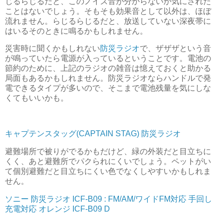
じるらじるだと、このノイズ音が分からないか気にされた
ことはないでしょう。そもそも効果音として以外は、ほぼ
流れません。らじるらじるだと、放送していない深夜帯に
はいるそのときに鳴るかもしれません。
災害時に聞くかもしれない
防災ラジオ
で、ザザザという音
が鳴っていたら電源が入っているということです。電池の
節約のために、上記のラジオの雑音は憶えておくと助かる
局面もあるかもしれません。防災ラジオならハンドルで発
電できるタイプが多いので、そこまで電池残量を気にしな
くてもいいかも。
キャプテンスタッグ(CAPTAIN STAG) 防災ラジオ
避難場所で被りがでるかもだけど、緑の外装だと目立ちに
くく、あと避難所でパクられにくいでしょう。ペットがい
て個別避難だと目立ちにくい色でなくしやすいかもしれま
せん。
ソニー 防災ラジオ ICF-B09 : FM/AM/ワイドFM対応 手回し
充電対応 オレンジ ICF-B09 D