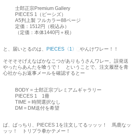
士郎正宗Premium Gallery
PIECES 1（ピーシズ）
A5判上製 フルカラー88ページ
定価：1512円（税込み）
（定価：本体1440円＋税）
と、届いとるのは、
PIECES〈1〉
やんけワレー！！
そそそそげえなばかなこつがありもうさんワレー。誤発送
やったらあんたを喰うで！ ということで、注文履歴を青
心社からお返事メールを確認するとー
BODY = 士郎正宗プレミアムギャラリー
PIECES 1 1冊
TIME = 時間選択なし
DM = DM送付を希望
ば、ばっちり、PIECES 1を注文してるッッッ！ 馬鹿なッ
ッッ！ トリプラ拳かテメー！