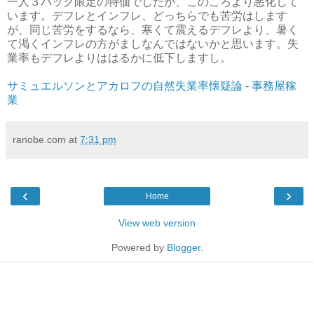
一人３パック限定の特価でしたが、このころより悪化して
います。デフレとインフレ、どっちらでも苦労はします
が、同じ苦労をするなら、寒くて震えるデフレより、暑く
て渇くインフレの方がましなんではないかと思います。失
業率もデフレよりははるかに低下しますし。
サミュエルソンとアカロフの自然失業率懐疑論 - 事務屋稼
業
ranobe.com
at
7:31 pm
‹
›
Home
View web version
Powered by
Blogger
.