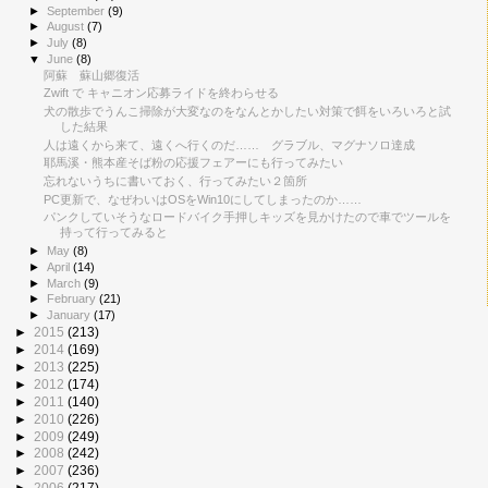
►
September
(9)
►
August
(7)
►
July
(8)
▼
June
(8)
阿蘇 蘇山郷復活
Zwift で キャニオン応募ライドを終わらせる
犬の散歩でうんこ掃除が大変なのをなんとかしたい対策で餌をいろいろと試
した結果
人は遠くから来て、遠くへ行くのだ…… グラブル、マグナソロ達成
耶馬溪・熊本産そば粉の応援フェアーにも行ってみたい
忘れないうちに書いておく、行ってみたい２箇所
PC更新で、なぜわいはOSをWin10にしてしまったのか……
パンクしていそうなロードバイク手押しキッズを見かけたので車でツールを
持って行ってみると
►
May
(8)
►
April
(14)
►
March
(9)
►
February
(21)
►
January
(17)
►
2015
(213)
►
2014
(169)
►
2013
(225)
►
2012
(174)
►
2011
(140)
►
2010
(226)
►
2009
(249)
►
2008
(242)
►
2007
(236)
►
2006
(217)