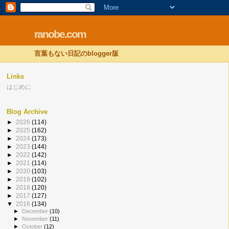
ranobe.com
言葉もない日記のblogger版
Links
はじめに
Blog Archive
►
2026
(114)
►
2025
(162)
►
2024
(173)
►
2023
(144)
►
2022
(142)
►
2021
(114)
►
2020
(103)
►
2019
(102)
►
2018
(120)
►
2017
(127)
▼
2016
(134)
►
December
(10)
►
November
(11)
►
October
(12)