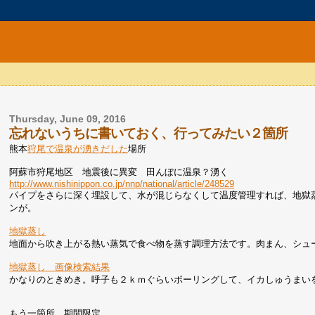
Thursday, June 09, 2016
忘れないうちに書いておく、行ってみたい２箇所
熊本
狩尾で温泉が湧きだした
場所
阿蘇市狩尾地区 地震後に異変 田んぼに温泉？湧く
http://www.nishinippon.co.jp/nnp/national/article/248529
パイプをさらに深く埋設して、水が混じらなくして温度管理すれば、地獄
ンが。
地獄蒸し
地面から吹き上がる熱い蒸気で食べ物を蒸す調理方法です。肉まん、シュ
地獄蒸し 画像検索結果
かなりのときめき。呼子も２ｋｍぐらいボーリングして、イカしゅうまい
もう一箇所。期間限定。