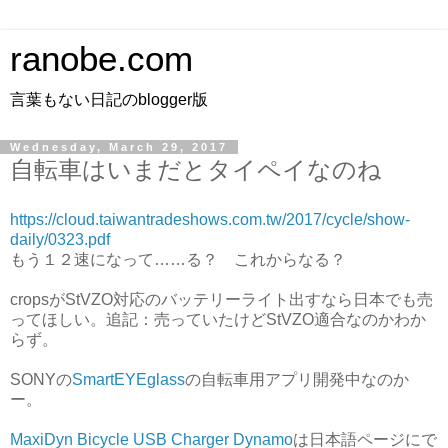
ranobe.com
言葉もない日記のblogger版
Wednesday, March 29, 2017
自転車はいまだとタイペイなのね
https://cloud.taiwantradeshows.com.tw/2017/cycle/show-
daily/0323.pdf
もう１２速になって……る？ これからなる？
cropsがStVZO対応のバッテリーライト出すなら日本でも売
ってほしい。追記：売っていたけどStVZO適合なのかわか
らず。
SONYの
SmartEYEglass
の自転車用アプリ開発中なのか
ー。
MaxiDyn Bicycle USB Charger Dynamo
は日本語ページにで