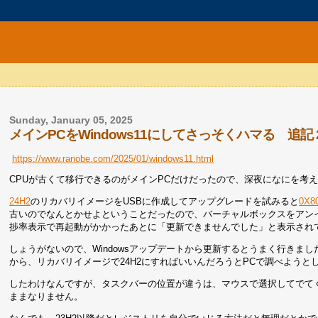
Sunday, January 05, 2025
メインPCをWindows11にしてさっそくハマる 追記 
https://www.ranobe.com/2025/01/windows11.html
CPUが古くて移行できるのがメインPCだけだったので、深夜になにを考え
24H2
のリカバリイメージをUSBに作成してアップグレードを試みると
0X8
古いのでなんとかせよということだったので、バーチャルボックスをアン
捗率表示で再起動がかかったあとに「更新できませんでした」と表示され
しょうがないので、Windowsアップデートから更新するとうまく行きま
から、リカバリイメージで24H2にすればいいんだろうとPCで調べようと
したわけなんですが、タスクバーの位置が違うは、マウスで選択してでて
ままなりません。