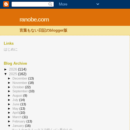
ranobe.com
言葉もない日記のblogger版
Links
はじめに
Blog Archive
►
2026
(114)
▼
2025
(162)
►
December
(13)
►
November
(18)
►
October
(22)
►
September
(10)
►
August
(9)
►
July
(14)
►
June
(13)
►
May
(13)
►
April
(10)
►
March
(11)
►
February
(13)
▼
January
(16)
ホットケーキミックスで焼くパン系のもの