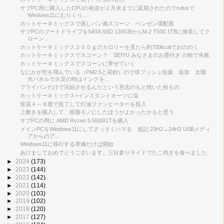
サブPC用に購入したCPUの発送が２月末までに延期されたのでrufusで
Windows11にむりくり...
ホットケーキミックスで蒸しパン風スコーン ベンゼン環配置
サブPCのブートドライブをSATA SSD 120GBからM.2 T500 1TBに換装してク
ローン...
ホットケーキミックス２００ｇのカロリーを見たら約700kcalでおののく
ホットケーキミックスでスコーン？ SEIYU みなさまのお墨付き の粉で失敗
ホットケーキミックスでスコーンに寄せていく
なにかが空を飛んでいる（PM2.5と花粉）ので倍プッシュ投薬 追加 太陽
光パネルで火災の時はインクを...
フライパンだけで完結させるんだという意志のもと焼いた粉もの
ホットケーキミックス+インスタントオーツに塩
室温４～８度で投了して灯油ファンヒーターを投入
上敷きを購入して、樹脂モノにしたほうがよかったかもと思う
サブPCの用に AMD Ryzen 5 5500GTを購入
メインPCをWindows11にしてさっそくハマる 追記 23H2→24H2 USBメディ
アからのア...
Windows11に移行する準備だけは開始
あけましておめでとうございます。三社参りライドでたこ焼きを食べました
►
2024
(173)
►
2023
(144)
►
2022
(142)
►
2021
(114)
►
2020
(103)
►
2019
(102)
►
2018
(120)
►
2017
(127)