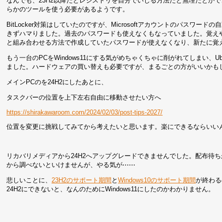
なんでも、23H2以降だとレジストリを自分でいじる方法だと無理だとかで、
らかのツールを使う必要があるようです。
BitLocker対策はしていたのですが、Microsoftアカウントのパス
きずハマりました。過去のパスワードも使えなくもなっていました。覚え
と組み合わせる方法で作成していたパスワードが使えなくなり、新たに覚
もう一台のPCをWindows11にする気がめちゃくちゃに削がれてしまい、Ub
ました。ハードウェアの買い替えも必要ですが、まるごとの方がいいかも
メインPCのを24H2にしたあとに、
タスクバーの位置を上下左右自由に移動させたい方へ
https://shirakawaroom.com/2024/02/03/post-tips-2027/
位置を変更に挑戦してみてから考えたいと思います。楽にできるならいい
リカバリメディアから24H2へアップグレードできませんでした。配布待
から調べないといけませんが、やる気が⋯⋯
悲しいことに、
23H2のサポート期間
と
Windows10のサポート期間
が終わる
24H2にできないと、なんのためにWindows11にしたのかわかりません。