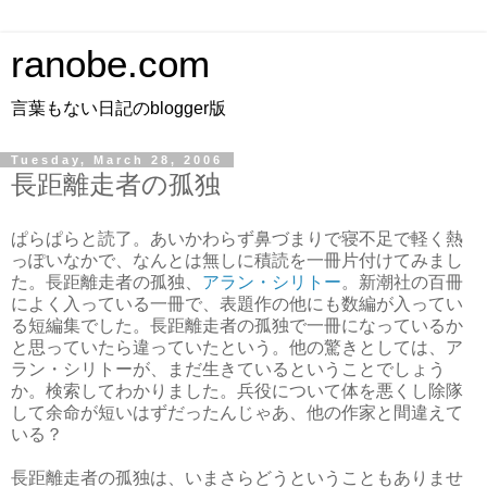
ranobe.com
言葉もない日記のblogger版
Tuesday, March 28, 2006
長距離走者の孤独
ぱらぱらと読了。あいかわらず鼻づまりで寝不足で軽く熱
っぽいなかで、なんとは無しに積読を一冊片付けてみまし
た。長距離走者の孤独、
アラン・シリトー
。新潮社の百冊
によく入っている一冊で、表題作の他にも数編が入ってい
る短編集でした。長距離走者の孤独で一冊になっているか
と思っていたら違っていたという。他の驚きとしては、ア
ラン・シリトーが、まだ生きているということでしょう
か。検索してわかりました。兵役について体を悪くし除隊
して余命が短いはずだったんじゃあ、他の作家と間違えて
いる？
長距離走者の孤独は、いまさらどうということもありませ