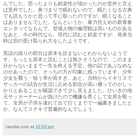
んでした。思ったよりも娯楽性が強かったのが意外と言え
ば意外でした。鼻づまりで眠れないので、眠たくなる古典
でも読もうかと思って手に取ったのですが、眠くなること
はありませんでした。なんというか、暴力控えめの新青春
エンタってなもんで、登場人物の倫理観は高いものがある
なあと、今の時代なら。現代に読むと娯楽ですが、発表当
時は別の受け取られ方をしたようです。
英語の訛りの部分は原本を読まないとわからないようで
す。もっとも原本と読むことは無さそうなので、このまま
分からないままで一生を終える予定。他の話であぶなめな
のがあったので、そっちの方が印象に残っています。少年
少女を襲う・狙う率が高すぎ。あと、当時からイギリスで
サッカーの試合が生活に占める割合が高い層ってのがしっ
かりとあることが確認できて少し笑えました。ひいきの地
元サッカーチームが負けたので機嫌を悪くして女房を殴っ
て、女房が子供を連れて出て行くまでで一編書きましたと
か、なんてステキで普遍的なんでしょう。
ranobe.com
at
10:53 pm