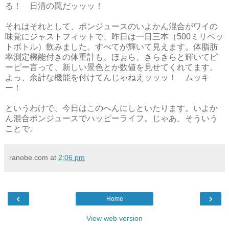
る！ 日清の罠だッッッ！
それはそれとして、ポンジュースのいよかん混合がワイの
味覚にジャストフィットで、昨日は一日三本（500ミリペッ
トボトル）飲みました。すべてが輝いて見えます。体脂肪
率測定機能付きの体重計も、ほぉら、きらきらと輝いてピ
ーピー言って、新しい景色とか数値を見せてくれてます。
よっ、余計な機能を付けてんじゃねえッッッ！ ムッキ
ー！
というわけで、今日はこのへんにしといたります。いよか
ん混合ポンジュースでハッピーライフ。じゃあ、そういう
ことで。
ranobe.com
at
2:06 pm
‹
›
Home
View web version