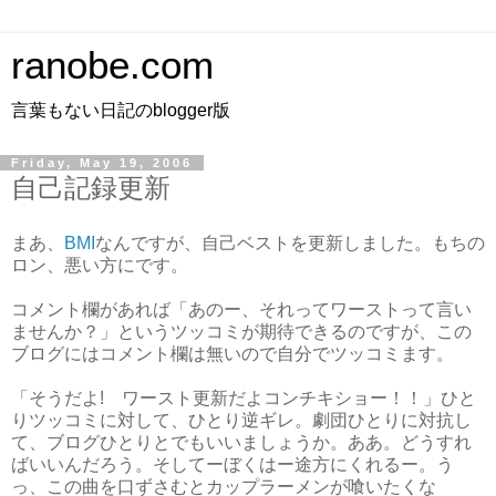
ranobe.com
言葉もない日記のblogger版
Friday, May 19, 2006
自己記録更新
まあ、
BMI
なんですが、自己ベストを更新しました。もちの
ロン、悪い方にです。
コメント欄があれば「あのー、それってワーストって言い
ませんか？」というツッコミが期待できるのですが、この
ブログにはコメント欄は無いので自分でツッコミます。
「そうだよ! ワースト更新だよコンチキショー！！」ひと
りツッコミに対して、ひとり逆ギレ。劇団ひとりに対抗し
て、ブログひとりとでもいいましょうか。ああ。どうすれ
ばいいんだろう。そしてーぼくはー途方にくれるー。う
っ、この曲を口ずさむとカップラーメンが喰いたくな