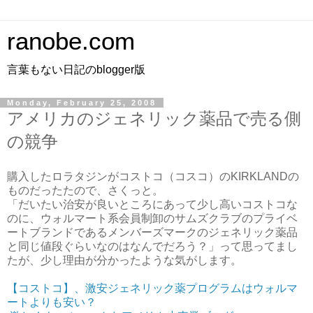
ranobe.com
言葉もない日記のblogger版
Monday, February 25, 2008
アメリカのジェネリック薬品で売る側
の競争
購入したロラタジンがコストコ（コスコ）のKIRKLANDの
ものだったたので、さくっと。
「だいたい治安が良いところにあって少し高いコストコな
のに、ウォルマート系会員制卸のサムズクラブのプライベ
ートブランドであるメンバーズマークのジェネリック薬品
と同じ値段ぐらいなのはなんでだろう？」って思ってまし
たが、少し理由が分かったような気がします。
【コストコ】、激安ジェネリック薬プログラムはウォルマ
ートよりも安い？