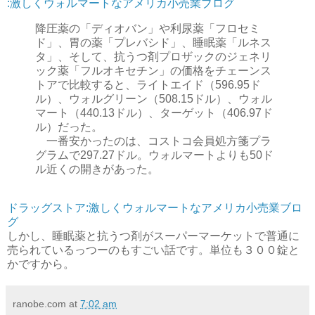
:激しくウォルマートなアメリカ小売業ブログ
降圧薬の「ディオバン」や利尿薬「フロセミ
ド」、胃の薬「プレバシド」、睡眠薬「ルネス
タ」、そして、抗うつ剤プロザックのジェネリ
ック薬「フルオキセチン」の価格をチェーンス
トアで比較すると、ライトエイド（596.95ド
ル）、ウォルグリーン（508.15ドル）、ウォル
マート（440.13ドル）、ターゲット（406.97ド
ル）だった。
一番安かったのは、コストコ会員処方箋プラ
グラムで297.27ドル。ウォルマートよりも50ド
ル近くの開きがあった。
ドラッグストア:激しくウォルマートなアメリカ小売業ブロ
グ
しかし、睡眠薬と抗うつ剤がスーパーマーケットで普通に
売られているっつーのもすごい話です。単位も３００錠と
かですから。
ranobe.com
at
7:02 am